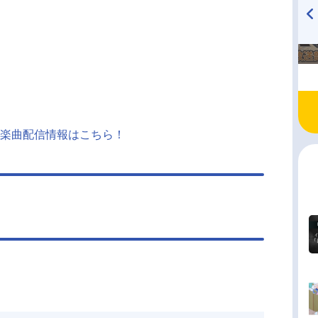
TVアニメ『戦隊大失格』
ハイキュー!! 烏野高校放送部!
radio 大直会 2nd season
楽曲配信情報はこちら！