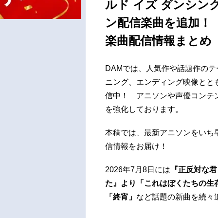
ルド イズ ダンシ
ン配信楽曲を追加！
楽曲配信情報まとめ
DAMでは、人気作や話題作の
ニング、エンディング映像とと
信中！ アニソンや声優コンテ
を強化しております。
本稿では、最新アニソンをいち
信情報をお届け！
2026年7月8日には
『正反対な君
た』より「これはぼくたちの生存
「終宵」
など話題の新曲を続々