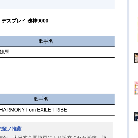
デスプレイ 魂神9000
歌手名
田雄馬
歌手名
HARMONY from EXILE TRIBE
先輩ノ推薦
10年代…大日本帝国陸軍により設立された学校―陸