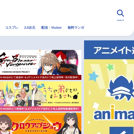
search
コスプレ
2.5次元
配信・Vtuber
無料マンガ
んなの声
グッズ
映画
・Vtuber
トレンド
無料マンガ
秋アニメ
冬アニメ