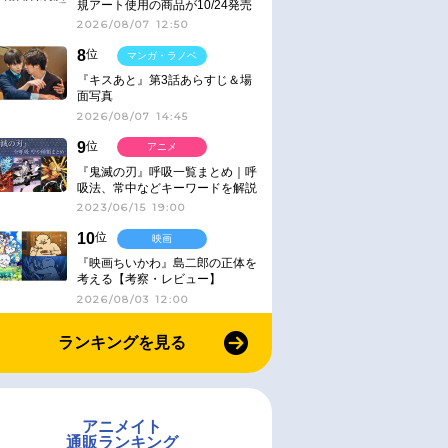
規アート使用の商品が10/24発売
2026/08/07 12:50
8
位
マンガ・ラノベ
『キスあと』第3話あらすじ＆場
面写真
2026/08/07 14:45
9
位
アニメ
『鬼滅の刃』呼吸一覧まとめ｜呼
吸法、常中などキーワードを解説
2023/06/15 19:00
10
位
映画
『映画ちいかわ』島二郎の正体を
考える【考察・レビュー】
2026/08/03 12:00
ランキングを見る
アニメイト
通販ランキング