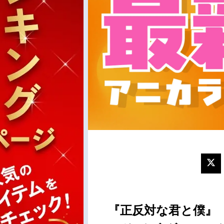
『正反対な君と僕』