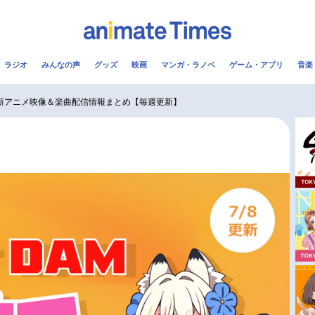
ラジオ
みんなの声
グッズ
映画
マンガ・ラノベ
ゲーム・アプリ
音楽
メ
声優
ラジオ
み
最新アニメ映像＆楽曲配信情報まとめ【毎週更新】
コスプレ
2.5次元
配信
アニメ映画一覧
今期アニメ曜日別一覧
実写化映画一覧
春アニメ
男性声優/女性声優一覧
夏アニメ
FOLLOW US