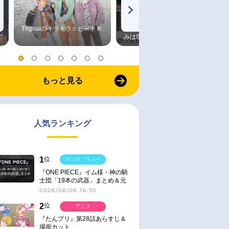
Trignalのキラキラ☆ビートＲ
森久保祥太郎×浪川大輔 つま
みは塩だけ
もっと見る
人気ランキング
1
位
マンガ・ラノベ
『ONE PIECE』イム様・神の騎
士団「19本の武器」まとめ＆元
ネタ
2026/08/06 16:30
2
位
アニメ
『たんプリ』第28話あらすじ＆
場面カット