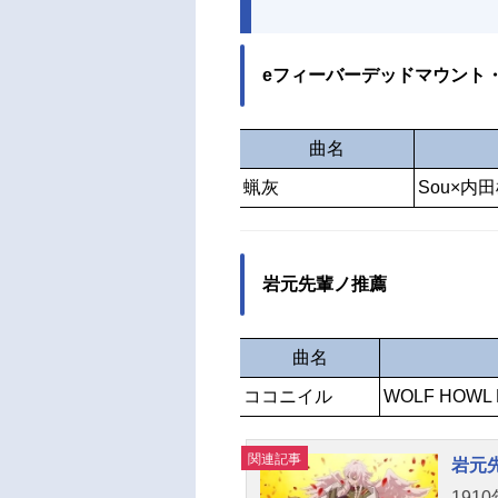
eフィーバーデッドマウント・
曲名
蝋灰
Sou×内
岩元先輩ノ推薦
曲名
ココニイル
WOLF HOWL 
関連記事
岩元
19