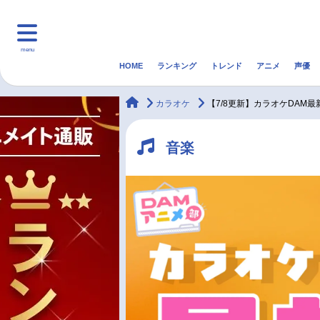
menu
HOME
ランキング
トレンド
アニメ
声優
HOME
ランキング
アニ
animateTimes
カラオケ
【7/8更新】カラオケDAM
マンガ・ラノベ
ゲーム・アプリ
音楽
音楽
最新記事一覧
アニメ記事一覧
声優記事一覧