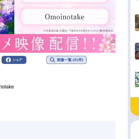
画像一覧 (41件)
シェア
notake