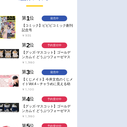
1
第
位
発売中
【コミック】ビビビコミック創刊
記念号
￥935
2
第
位
予約受付中
【グッズ-マスコット】ゴールデ
ンカムイ どうぶつフォーゼマス
コット 4.尾形百之助【再販】
￥1,980
3
第
位
発売中
【くじメイト】今井文也のくじメ
イトVol.4～チャラめに見える幼
馴染、実は一途で独占欲が強いん
￥1,100
です～
4
第
位
予約受付中
【グッズ-マスコット】ゴールデ
ンカムイ どうぶつフォーゼマス
コット 5.月島軍曹【再販】
￥1,980
5
第
位
予約受付中