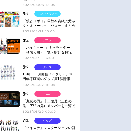
2026/08/08 12:00
3
位
マンガ・ラノベ
『僕とロボコ』単行本表紙の元ネ
タ・オマージュ・パロディまとめ
2026/07/21 10:00
4
位
アニメ
『ハイキュー!!』キャラクター
（登場人物）一覧・紹介＆解説
2024/03/11 16:00
5
位
グッズ
10月・11月開催『ヘタリア』20
周年原画展のグッズ第1弾情報
2026/08/07 18:00
6
位
アニメ
『鬼滅の刃』十二鬼月（上弦の
鬼、下弦の鬼）メンバーを一覧で
紹介＆解説（登場鬼の情報まと
2023/06/20 00:00
め）
7
位
グッズ
『ツイステ』マスターシェフの新