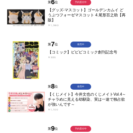
6
第
位
予約受付中
【グッズ-マスコット】ゴールデンカムイ ど
うぶつフォーゼマスコット 4.尾形百之助【再
販】
￥1,980
7
第
位
発売中
【コミック】ビビビコミック創刊記念号
￥935
8
第
位
発売中
【くじメイト】今井文也のくじメイトVol.4～
チャラめに見える幼馴染、実は一途で独占欲
が強いんです～
￥1,100
9
第
位
予約受付中