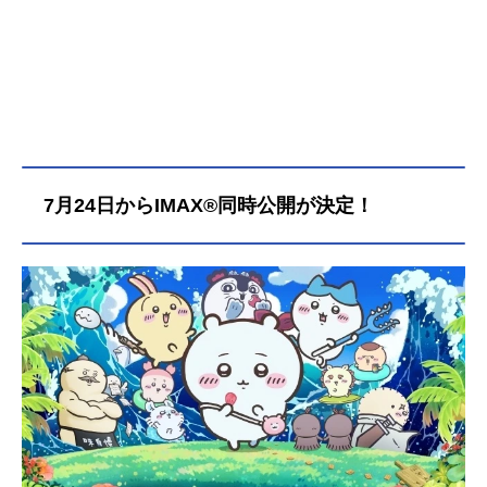
たものとは…!?作品名映画ちいかわ
人魚の島のひみつ放送形態劇場版ア
ニメシリーズちいかわスケジュール2
026年7月24日（金）キャストちいか
わ：青木遥ハチワレ：田中誠人うさ
ぎ：小澤亜李モモンガ：井口裕香く
りまんじゅう：淺井孝行ラッコ：内
田雄馬シーサー：島袋美由利古本
7月24日からIMAX®同時公開が決定！
屋：春海百乃島二郎：最上嗣生セイ
レーン：鈴木みのりヒトハ：寺澤百
花フタバ：鈴代紗弓人魚：大木咲絵
子 七瀬彩夏 南雲希美島民の代
表：川上千尋味噌漬けの島民：松岡
美里 花宮初奈なんか懐いてる
「鳥」：木ノ瀬なつのグレーの子た
ち／島民：石川凜果 内田秀 梅本
和泉 草刈七海 熊田茜音 小山玲
香 桜谷理子 涼水優歌 玉城仁
菜 長尾玲...