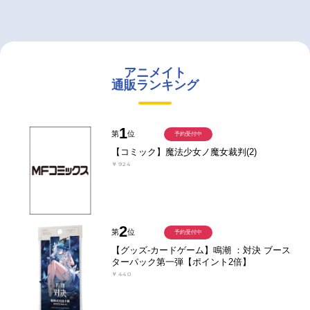
アニメイト
通販ランキング
1
第
位
予約受付中
【コミック】魔法少女ノ魔女裁判(2)
￥924
2
第
位
予約受付中
【グッズ-カードゲーム】鳴潮 ：対決 ブース
ターパック第一弾【ポイント2倍】
￥440