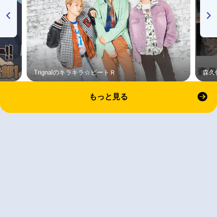
Trignalのキラキラ☆ビートＲ
森久
もっと見る