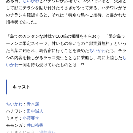
ある日、
ちいかわ
とハチワレが広場でくつろいでいると、突如と
して顔にチラシを貼り付けたうさぎがやって来る。ハチワレがそ
のチラシを確認すると、それは「特別な島へご招待」と書かれた
招待状であった。
「島でのカンタンな討伐で100倍の報酬をもらおう」「限定島ラ
ーメンに限定スイーツ、甘いもの辛いもの全部実質無料」といっ
た言葉に釣られ、島合宿に行くことを決めた
ちいかわ
たち。チラ
シの内容を怪しがるラッコ先生とともに乗船し、島に上陸した
ち
いかわ
一同を待ち受けていたものとは…!?
キャスト
ちいかわ
：
青木遥
ハチワレ：
田中誠人
うさぎ：
小澤亜李
モモンガ：
井口裕香
くりまんじゅう：
淺井孝行