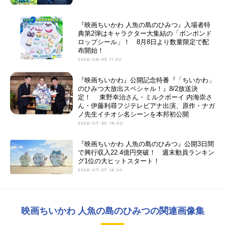
『映画ちいかわ 人魚の島のひみつ』入場者特
典第2弾はキャラクター大集結の「ボンボンド
ロップシール」！ 8月8日より数量限定で配
布開始！
2026-08-03 11:30
『映画ちいかわ』公開記念特番『「ちいかわ」
のひみつ大放出スペシャル！』8/2放送決
定！ 東野幸治さん・ミルクボーイ 内海崇さ
ん・伊藤利尋フジテレビアナ出演、原作・ナガ
ノ先生イチオシ名シーンを本邦初公開
2026-07-30 18:00
『映画ちいかわ 人魚の島のひみつ』公開3日間
で興行収入22.4億円突破！ 週末動員ランキン
グ1位の大ヒットスタート！
2026-07-27 16:20
映画ちいかわ 人魚の島のひみつの関連画像集