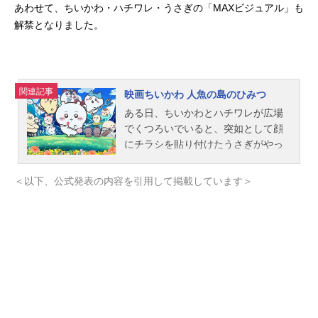
あわせて、ちいかわ・ハチワレ・うさぎの「MAXビジュアル」も
解禁となりました。
関連記事
映画ちいかわ 人魚の島のひみつ
ある日、ちいかわとハチワレが広場
でくつろいでいると、突如として顔
にチラシを貼り付けたうさぎがやっ
て来る。ハチワレがそのチラシを確
認すると、それは「特別な島へご招
＜以下、公式発表の内容を引用して掲載しています＞
待」と書かれた招待状であった。
「島でのカンタンな討伐で100倍の報
酬をもらおう」「限定島ラーメンに
限定スイーツ、甘いもの辛いもの全
部実質無料」といった言葉に釣ら
れ、島合宿に行くことを決めたちい
かわたち。チラシの内容を怪しがる
ラッコ先生とともに乗船し、島に上
陸したちいかわ一同を待ち受けてい