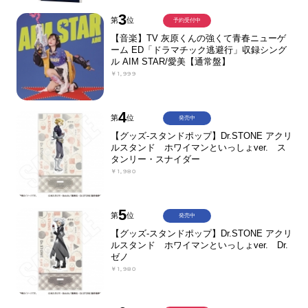
3
第
位
予約受付中
【音楽】TV 灰原くんの強くて青春ニューゲ
ーム ED「ドラマチック逃避行」収録シング
ル AIM STAR/愛美【通常盤】
￥1,999
4
第
位
発売中
【グッズ-スタンドポップ】Dr.STONE アクリ
ルスタンド ホワイマンといっしょver. ス
タンリー・スナイダー
￥1,980
5
第
位
発売中
【グッズ-スタンドポップ】Dr.STONE アクリ
ルスタンド ホワイマンといっしょver. Dr.
ゼノ
￥1,980