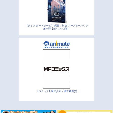
【グッズ-カードゲーム】鳴潮 ：対決 ブースターパック
第一弾【ポイント2倍】
【コミック】魔法少女ノ魔女裁判(2)