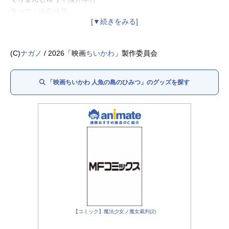
ラッコ：
内田雄馬
シーサー：
島袋美由利
古本屋：
春海百乃
島二郎：
最上嗣生
(C)
ナガノ
/ 2026「映画
ちいかわ
」製作委員会
セイレーン：
鈴木みのり
ヒトハ：
寺澤百花
「映画ちいかわ 人魚の島のひみつ」のグッズを探す
フタバ：
鈴代紗弓
人魚：
大木咲絵子
七瀬彩夏
南雲希美
島民の代表：
川上千尋
味噌漬けの島民：
松岡美里
花宮初奈
なんか懐いてる「鳥」：木ノ瀬なつの
グレーの子たち／島民：石川凜果
内田秀
梅本和泉 草刈七
海
熊田茜音
小山玲香 桜谷理子 涼水優歌
玉城仁菜
長尾
玲奈 日咲桃
法元明菜
森山由梨佳
結川あさき
結城萌子
【コミック】魔法少女ノ魔女裁判(2)