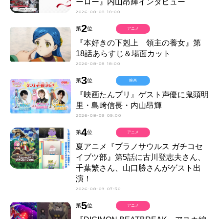
ーロー』内山昂輝インタビュー
2026-08-08 18:00
2
第
位
アニメ
『本好きの下剋上 領主の養女』第
18話あらすじ＆場面カット
2026-08-08 18:00
3
第
位
映画
『映画たんプリ』ゲスト声優に鬼頭明
里・島﨑信長・内山昂輝
2026-08-09 09:00
4
第
位
アニメ
夏アニメ『プラノサウルス ガチコセ
イブツ部』第5話に古川登志夫さん、
千葉繁さん、山口勝さんがゲスト出
演！
2026-08-09 07:30
5
第
位
アニメ