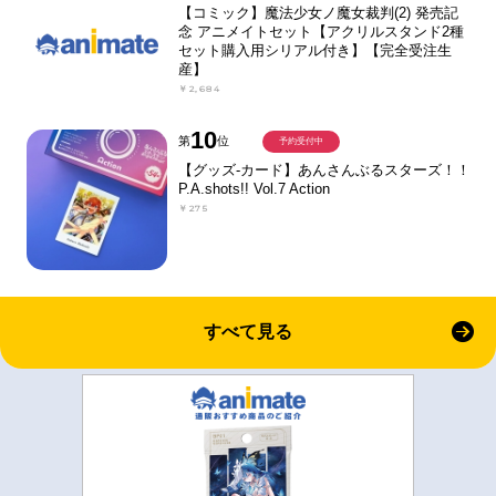
【コミック】魔法少女ノ魔女裁判(2) 発売記
念 アニメイトセット【アクリルスタンド2種
セット購入用シリアル付き】【完全受注生
産】
￥2,684
10
第
位
予約受付中
【グッズ-カード】あんさんぶるスターズ！！
P.A.shots!! Vol.7 Action
￥275
すべて見る