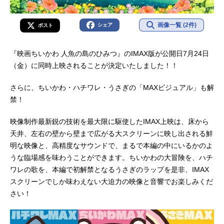
画像一覧 (2件)
シェア
ポスト
『映画ちいかわ 人魚の島のひみつ』のIMAX版が公開日7月24日
（金）に同時上映されることが決定いたしました！！
さらに、ちいかわ・ハチワレ・うさぎの「MAXビジュアル」も解
禁！
映像制作最新鋭の技術を最大限に駆使したIMAX上映は、床から
天井、左右の壁から壁まで広がる大スクリーンに映し出される鮮
明な映像と、高精度なサウンドで、まるで本編の中にいるかのよ
うな臨場感を味わうことができます。ちいかわの大冒険を、ハチ
ワレの歌を、本編で初解禁となるうさぎのラップを是非、IMAX
スクリーンでしか味わえない大迫力の映像と音響でお楽しみくだ
さい！