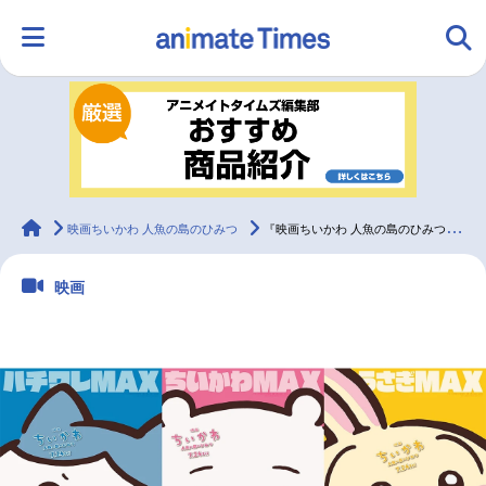
HOME
ランキング
アニメ
声優
ラジオ
みんなの声
グッズ
映画
animateTimes
映画ちいかわ 人魚の島のひみつ
『映画ちいかわ 人魚の島のひみつ』IMAX®同時公開が決定
映画
マンガ・ラノベ
ゲーム・アプリ
音楽
コスプレ
2.5次元
配信・Vtuber
トレンド
無料マンガ
最新記事一覧
アニメ記事一覧
声優記事一覧