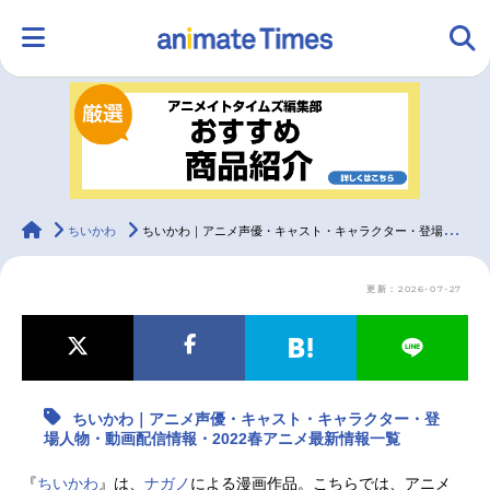
HOME
ランキング
アニメ
声優
ラジオ
みんなの声
グッズ
映画
animateTimes
ちいかわ
ちいかわ｜アニメ声優・キャスト・キャラクター・登場人物・動画配信情報・2022春アニメ最新情報一覧
更新：2026-07-27
マンガ・ラノベ
ゲーム・アプリ
音楽
コスプレ
2.5次元
配信・Vtuber
トレンド
無料マンガ
ちいかわ｜アニメ声優・キャスト・キャラクター・登
最新記事一覧
場人物・動画配信情報・2022春アニメ最新情報一覧
アニメ記事一覧
声優記事一覧
『
ちいかわ
』は、
ナガノ
による漫画作品。こちらでは、アニメ