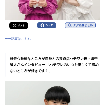
タグ画像まとめ
シェア
ポスト
ーー記事はこちら
好奇心旺盛なところが自身との共通点ハチワレ役・田中
誠人さんインタビュー 「ハチワレのいつも優しくて諦め
ないところが好きです！」