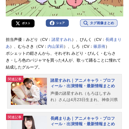
タグ画像まとめ
シェア
ポスト
担当声優：みどり（CV：
諸星すみれ
）、ぴんく（CV：
長縄まり
あ
）、むらさき（CV：
内山茉莉
）、しろ（CV：
篠原侑
）
ポシェットの鎧さんから、それぞれ みどり・ぴんく・むらさ
き・しろ色のパジャマを買った4人が、歌って踊ることに憧れて
結成したグループ。
関連記事
諸星すみれ｜アニメキャラ・プロフ
ィール・出演情報・最新情報まとめ
声優の諸星すみれ（もろほしすみ
れ）さんは4月23日生まれ、神奈川県
出身。『アイカツ！』の星宮いちご
役をはじめ、『約束のネバーラン
関連記事
長縄まりあ｜アニメキャラ・プロフ
ド』のエマ役など、人気作品のキャ
ィール・出演情報・最新情報まとめ
ラクターを多く演じています。こち