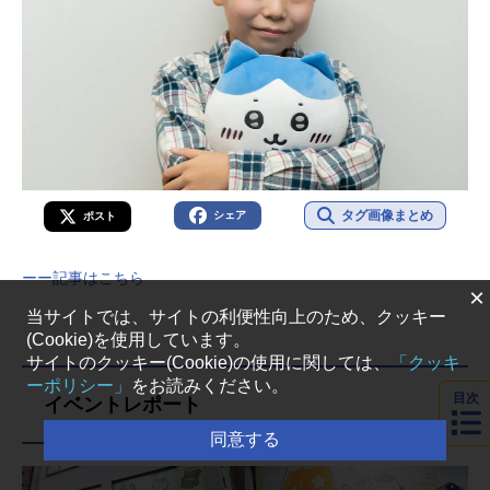
タグ画像まとめ
シェア
ポスト
ーー記事はこちら
×
当サイトでは、サイトの利便性向上のため、クッキー
(Cookie)を使用しています。
サイトのクッキー(Cookie)の使用に関しては、
「クッキ
ーポリシー」
をお読みください。
目次
イベントレポート
同意する