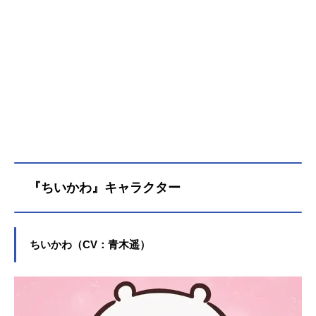
「島でのカンタンな討伐で100倍の報
酬をもらおう」「限定島ラーメンに
限定スイーツ、甘いもの辛いもの全
部実質無料」といった言葉に釣ら
れ、島合宿に行くことを決めたちい
かわたち。チラシの内容を怪しがる
ラッコ先生とともに乗船し、島に上
陸したちいかわ一同を待ち受けてい
たものとは…!?作品名映画ちいかわ
人魚の島のひみつ放送形態劇場版ア
ニメシリーズちいかわスケジュール2
026年7月24日（金）キャストちいか
『ちいかわ』キャラクター
わ：青木遥ハチワレ：田中誠人うさ
ぎ：小澤亜李モモンガ：井口裕香く
りまんじゅう：淺井孝行ラッコ：内
田雄馬シーサー：島袋美由利古本
ちいかわ（CV：青木遥）
屋：春海百乃島二郎：最上嗣生セイ
レーン：鈴木みのりヒトハ：寺澤百
花フタバ：鈴代紗弓人魚：大木咲絵
子 七瀬彩夏 南雲希美島民の代
表：川上千尋味噌漬けの島民：松岡