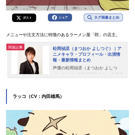
タグ画像まとめ
シェア
ポスト
メニューや注文方法に特徴のあるラーメン屋「郎」の店主。
関連記事
松岡禎丞（まつおか よしつぐ）｜ア
ニメキャラ・プロフィール・出演情
報・最新情報まとめ
声優の松岡禎丞（まつおか よしつ
ぐ）さんは、9月17日生まれ、北海道
出身。『ソードアート・オンライ
ン』のキリト役をはじめ、『鬼滅の
刃』の嘴平伊之助役など、人気作品
ラッコ（CV：内田雄馬）
のキャラクターを多く演じていま
す。こちらでは、松岡禎丞さんのオ
ススメ記事をご紹介！