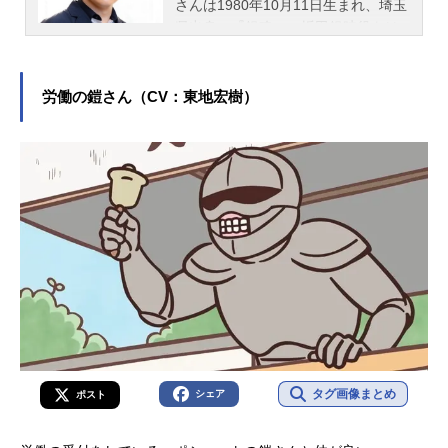
さんは1980年10月11日生まれ、埼玉
県出身。『銀魂』の坂田銀時役をは
じめ、『SAKAMOTO DAYS』の坂本
太郎役など、人気作品のキャラクタ
ーを多く演じています。こちらで
労働の鎧さん（CV：東地宏樹）
は、杉田智和さんのオススメ記事を
ご紹介！
タグ画像まとめ
シェア
ポスト