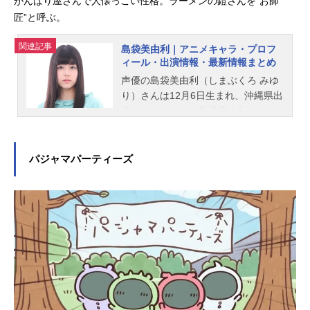
がんばり屋さんで人懐っこい性格。ラーメンの鎧さんを“お師
匠”と呼ぶ。
関連記事
島袋美由利｜アニメキャラ・プロフ
ィール・出演情報・最新情報まとめ
声優の島袋美由利（しまぶくろ みゆ
り）さんは12月6日生まれ、沖縄県出
身。こちらでは、島袋美由利さんの
オススメ記事をご紹介！
パジャマパーティーズ