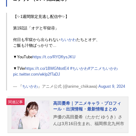
す。こちらでは、三宅健太さんのオ
ススメ記事をご紹介！
【✨1週間限定見逃し配信中✨】
第192話「オデと牢獄④」
何日も牢獄から出られない
ちいかわ
たちとオデ、
ご飯も汁物ばっかりで…
▼YouTube
https://t.co/RYDfIysJKU
▼TVer
https://t.co/1BMGNtotE4
#ちいかわ
#アニメちいかわ
pic.twitter.com/wklp2fTaDJ
— 『
ちいかわ
』アニメ公式 (@anime_chiikawa)
August 9, 2024
関連記事
高田憂希｜アニメキャラ・プロフィ
ール・出演情報・最新情報まとめ
声優の高田憂希（たかだ ゆうき）さ
んは3月16日生まれ、福岡県北九州市
出身。『NEW GAME！』の涼風青葉