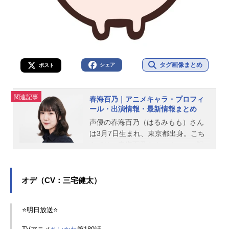
タグ画像まとめ
シェア
ポスト
関連記事
春海百乃｜アニメキャラ・プロフィ
ール・出演情報・最新情報まとめ
声優の春海百乃（はるみもも）さん
は3月7日生まれ、東京都出身。こち
らでは、春海百乃さんのオススメ記
事をご紹介！
オデ（CV：三宅健太）
⭐️明日放送⭐️