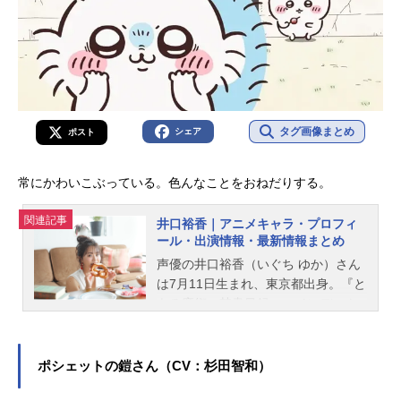
タグ画像まとめ
シェア
ポスト
常にかわいこぶっている。色んなことをおねだりする。
関連記事
井口裕香｜アニメキャラ・プロフィ
ール・出演情報・最新情報まとめ
声優の井口裕香（いぐち ゆか）さん
は7月11日生まれ、東京都出身。『と
ある魔術の禁書目録』のインデック
ス役をはじめ、『デリシャスパーテ
ィ♡プリキュア』の華満らん／キュ
アヤムヤム役など、人気作品のキャ
ポシェットの鎧さん（CV：杉田智和）
ラクターを多く演じています。こち