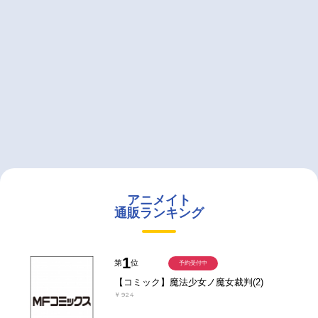
アニメイト
通販ランキング
1
第
位
予約受付中
【コミック】魔法少女ノ魔女裁判(2)
￥924