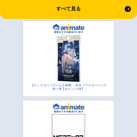
すべて見る
【グッズ-カードゲーム】鳴潮 ：対決 ブースターパック
第一弾【ポイント2倍】