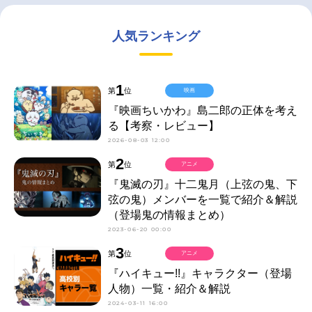
人気ランキング
1
第
位
映画
『映画ちいかわ』島二郎の正体を考え
る【考察・レビュー】
2026-08-03 12:00
2
第
位
アニメ
『鬼滅の刃』十二鬼月（上弦の鬼、下
弦の鬼）メンバーを一覧で紹介＆解説
（登場鬼の情報まとめ）
2023-06-20 00:00
3
第
位
アニメ
『ハイキュー!!』キャラクター（登場
人物）一覧・紹介＆解説
2024-03-11 16:00