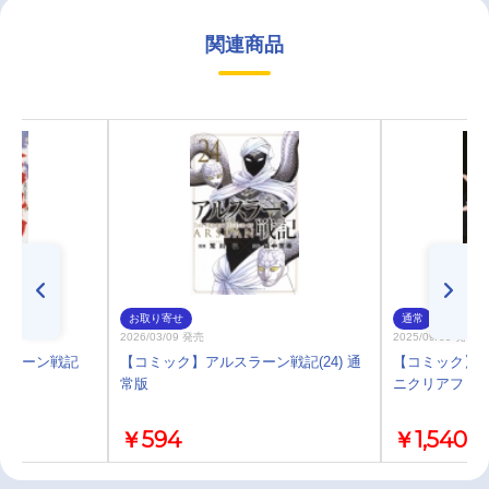
関連商品
お取り寄せ
通常
2026/03/09 発売
2025/09/09 発売
スラーン戦記
【コミック】アルスラーン戦記(24) 通
【コミック】ア
常版
ニクリアファ
￥594
￥1,540