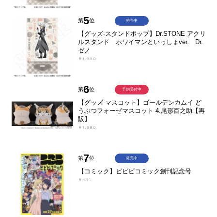
5
第
位
発売中
【グッズ-スタンドポップ】Dr.STONE アクリ
ルスタンド ホワイマンといっしょver. Dr.
ゼノ
￥1,980
6
第
位
予約受付中
【グッズ-マスコット】ゴールデンカムイ ど
うぶつフォーゼマスコット 4.尾形百之助【再
販】
￥1,980
7
第
位
発売中
【コミック】ビビビコミック創刊記念号
￥935