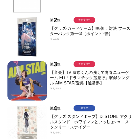
2
第
位
予約受付中
【グッズ-カードゲーム】鳴潮 ：対決 ブース
ターパック第一弾【ポイント2倍】
￥440
3
第
位
予約受付中
【音楽】TV 灰原くんの強くて青春ニューゲ
ーム ED「ドラマチック逃避行」収録シング
ル AIM STAR/愛美【通常盤】
￥1,999
4
第
位
発売中
【グッズ-スタンドポップ】Dr.STONE アクリ
ルスタンド ホワイマンといっしょver. ス
タンリー・スナイダー
￥1,980