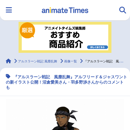
HOME
ランキング
アニメ
声優
ラジオ
みんなの声
グッズ
映画
animateTimes
アルスラーン戦記 風塵乱舞
画像一覧
『アルスラーン戦記 風塵乱舞』登場キャラ新イラスト第4弾を公開
『アルスラーン戦記 風塵乱舞』アルフリード＆ジャスワント
マンガ・ラノベ
ゲーム・アプリ
音楽
コスプレ
の新イラスト公開！沼倉愛美さん・羽多野渉さんからのコメント
も
2.5次元
配信・Vtuber
トレンド
無料マンガ
最新記事一覧
アニメ記事一覧
声優記事一覧