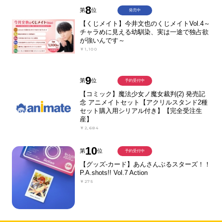
8
第
位
発売中
【くじメイト】今井文也のくじメイトVol.4～
チャラめに見える幼馴染、実は一途で独占欲
が強いんです～
￥1,100
9
第
位
予約受付中
【コミック】魔法少女ノ魔女裁判(2) 発売記
念 アニメイトセット【アクリルスタンド2種
セット購入用シリアル付き】【完全受注生
産】
￥2,684
10
第
位
予約受付中
【グッズ-カード】あんさんぶるスターズ！！
P.A.shots!! Vol.7 Action
￥275