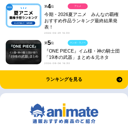
4
第
位
アニメ
今期・2026夏アニメ みんなの覇権
おすすめ作品ランキング最終結果発
表！
2026-06-29 16:30
5
第
位
マンガ・ラノベ
『ONE PIECE』イム様・神の騎士団
「19本の武器」まとめ＆元ネタ
2026-08-06 16:30
ランキングを見る