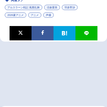
関連タグ
アルスラーン戦記 風塵乱舞
沼倉愛美
羽多野渉
2026夏アニメ
アニメ
声優