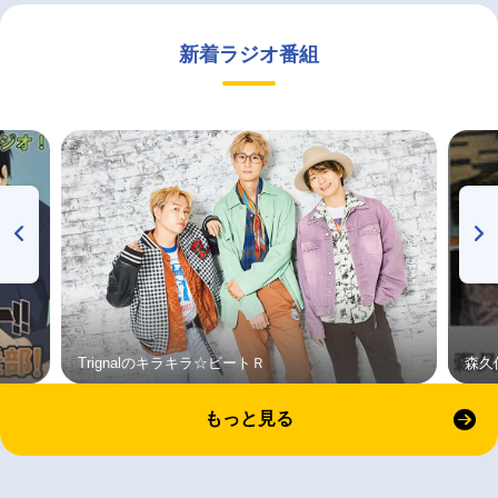
新着ラジオ番組
Trignalのキラキラ☆ビートＲ
森久
もっと見る