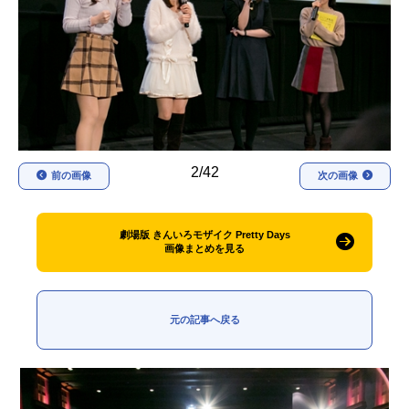
アニメ映画一覧
実写化映画一覧
今期アニメ曜日別一覧
春アニメ
夏アニメ
秋アニメ
冬アニメ
2/42
前の画像
次の画像
男性声優/女性声優一覧
FOLLOW US
劇場版 きんいろモザイク Pretty Days
画像まとめを見る
元の記事へ戻る