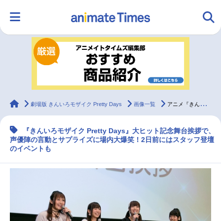
HOME
ランキング
アニメ
声優
ラジオ
みんなの声
グッズ
映画
animateTimes
劇場版 きんいろモザイク Pretty Days
画像一覧
アニメ『きんモザPD』声優陣の言動とサプライズに場内大爆笑
『きんいろモザイク Pretty Days』大ヒット記念舞台挨拶で、
マンガ・ラノベ
ゲーム・アプリ
音楽
コスプレ
声優陣の言動とサプライズに場内大爆笑！2日前にはスタッフ登壇
のイベントも
2.5次元
配信・Vtuber
トレンド
無料マンガ
最新記事一覧
アニメ記事一覧
声優記事一覧