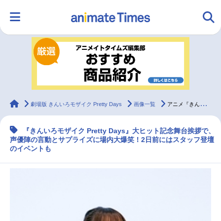
HOME
ランキング
アニメ
声優
ラジオ
みんなの声
グッズ
映画
animateTimes
劇場版 きんいろモザイク Pretty Days
画像一覧
アニメ『きんモザPD』声優陣の言動とサプライズに場内大爆笑
『きんいろモザイク Pretty Days』大ヒット記念舞台挨拶で、
マンガ・ラノベ
ゲーム・アプリ
音楽
コスプレ
声優陣の言動とサプライズに場内大爆笑！2日前にはスタッフ登壇
のイベントも
2.5次元
配信・Vtuber
トレンド
無料マンガ
最新記事一覧
アニメ記事一覧
声優記事一覧