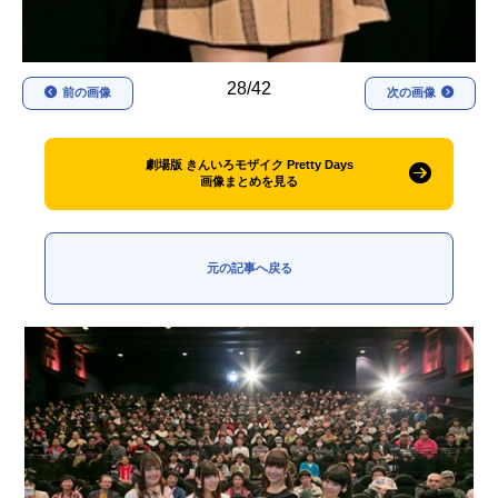
28/42
前の画像
次の画像
劇場版 きんいろモザイク Pretty Days
画像まとめを見る
元の記事へ戻る