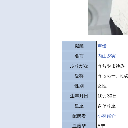
職業
声優
名前
内山夕実
ふりがな
うちやまゆみ
愛称
うっちー、ゆ
性別
女性
生年月日
10月30日
星座
さそり座
配偶者
小林裕介
血液型
A型