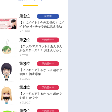
1
第
位
発売中
【くじメイト】今井文也のくじメ
イトVol.4～チャラめに見える幼
馴染、実は一途で独占欲が強いん
￥1,100
です～
2
第
位
予約受付中
【グッズ-マスコット】あんさん
ぶるスターズ！！ おまんじゅう
にぎにぎマスコット ねくすと2
￥770
Hbox
3
第
位
予約受付中
【フィギュア】るかっぷ 超かぐ
や姫！ 酒寄彩葉
￥3,927
4
第
位
予約受付中
【フィギュア】るかっぷ 超かぐ
や姫！ かぐや
￥3,927
5
第
位
予約受付中