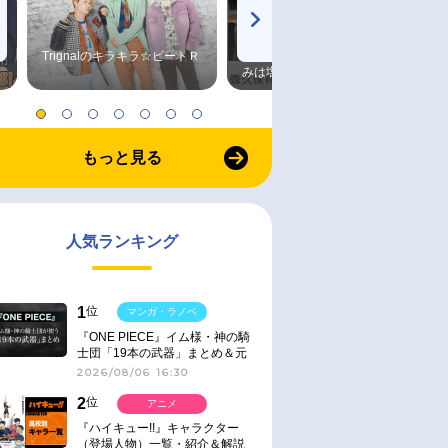
Trignalのキラキラ☆ビートＲ
森久保祥太郎×浪川大輔 つま
みは塩だけ
もっと見る
人気ランキング
1
位
マンガ・ラノベ
『ONE PIECE』イム様・神の騎
士団「19本の武器」まとめ＆元
ネタ
2026/08/06 16:30
2
位
アニメ
『ハイキュー!!』キャラクター
（登場人物）一覧・紹介＆解説