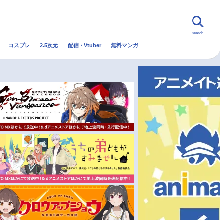
search
コスプレ
2.5次元
配信・Vtuber
無料マンガ
んなの声
グッズ
映画
・Vtuber
トレンド
無料マンガ
秋アニメ
冬アニメ