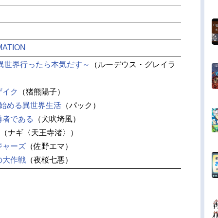
MATION
～異世界行ったら本気だす～
（ルーデウス・グレイラ
ザイク
（猪熊陽子）
ら始める異世界生活
（パック）
勇者である
（犬吠埼風）
（ナギ〈天王寺渚〉）
ジャーズ
（佐野エマ）
の大作戦
（夜桜七悪）