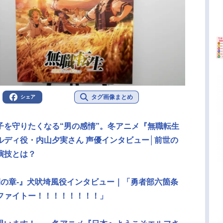
タグ画像まとめ
シェア
子を守りたくなる“男の感情”。冬アニメ『無職転生
ルディ役・内山夕実さん 声優インタビュー│前世の
演技とは？
開の章-』犬吠埼風役インタビュー｜「勇者部六箇条
ファイトー！！！！！！！！」