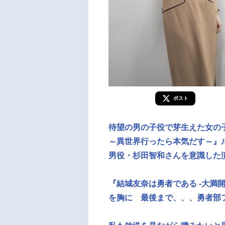
ポスト
待望の男の子役で芽生えた女の
～異世界行ったら本気だす～』
男役・杉田智和さんを意識した
『結城友奈は勇者である -大満
を胸に 最後まで、、、勇者部