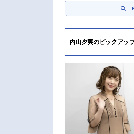
「
内山夕実のピックアッ