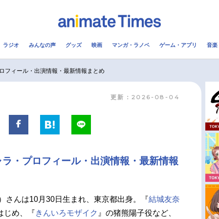
ラジオ
みんなの声
グッズ
映画
マンガ・ラノベ
ゲーム・アプリ
音楽
メ
声優
ラジオ
み
ロフィール・出演情報・最新情報まとめ
更新：2026-08-04
コスプレ
2.5次元
配信
アニメ映画一覧
今期アニメ曜日別一覧
実写化映画一覧
春アニメ
ャラ・プロフィール・出演情報・最新情報
男性声優/女性声優一覧
夏アニメ
FOLLOW US
）さんは10月30日生まれ、東京都出身。『
結城友奈
はじめ、『
きんいろモザイク
』の猪熊陽子役など、