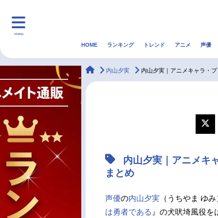
menu
HOME
ランキング
トレンド
アニメ
声優
HOME
ランキング
アニ
animateTimes
内山夕実
内山夕実｜アニメキャラ・プ
マンガ・ラノベ
ゲーム・アプリ
音楽
最新記事一覧
アニメ記事一覧
内山夕実｜アニメキ
声優記事一覧
まとめ
声優
の
内山夕実
（うちやま ゆみ
は勇者である
』の犬吠埼風役を