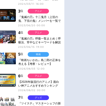
2024/03/11 16:00
3
位
アニメ
『鬼滅の刃』十二鬼月（上弦の
鬼、下弦の鬼）メンバーを一覧で
紹介＆解説（登場鬼の情報まと
2023/06/20 00:00
め）
4
位
アニメ
『鬼滅の刃』呼吸一覧まとめ｜呼
吸法、常中などキーワードを解説
2023/06/15 19:00
5
位
映画
『映画ちいかわ』島二郎の正体を
考える【考察・レビュー】
2026/08/03 12:00
6
位
アニメ
【2026年版流行のアニメ】面白
い神アニメおすすめランキング
【名作・話題作】｜ジャンル別人
2026/08/02 00:00
気作品をピックアップ
7
位
グッズ
『ツイステ』マスターシェフの新