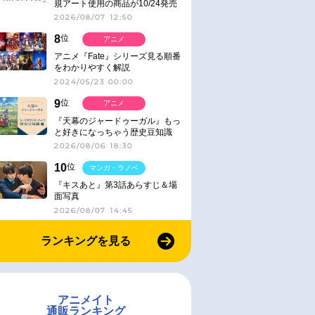
規アート使用の商品が10/24発売
2026/08/07 12:50
8
位
アニメ
アニメ『Fate』シリーズ見る順番
をわかりやすく解説
2024/05/23 00:00
9
位
アニメ
『天幕のジャードゥーガル』もっ
と好きになっちゃう歴史豆知識
2026/08/06 18:30
10
位
マンガ・ラノベ
『キスあと』第3話あらすじ＆場
面写真
2026/08/07 14:45
ランキングを見る
アニメイト
通販ランキング