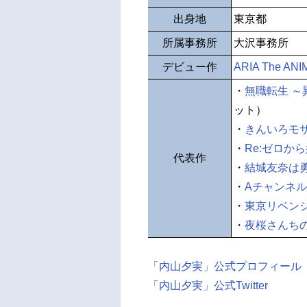
出身地
東京都
所属事務所
大沢事務所
デビュー作
ARIA The ANI
・
無職転生 
ット）
・
きんいろモ
・
Re:ゼロか
代表作
・
結城友奈は
・
Aチャンネル
・
東京リベン
・
夜桜さんち
「内山夕実」公式プロフィール
「内山夕実」公式Twitter