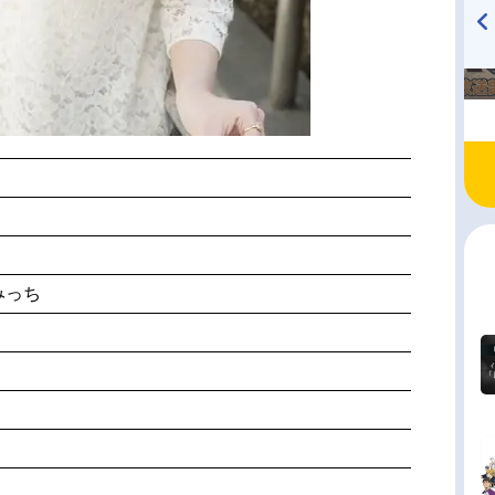
TVアニメ『戦隊大失格』
ハイキュー!! 烏野高校放送部!
radio 大直会 2nd season
みっち