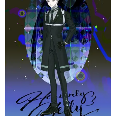
アニメ映画一覧
実写化映画一覧
今期アニメ曜日別一覧
春アニメ
夏アニメ
秋アニメ
冬アニメ
男性声優/女性声優一覧
FOLLOW US