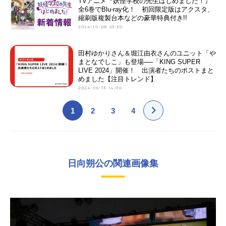
TVアニメ『妖怪学校の先生はじめました！』
全6巻でBlu-ray化！ 初回限定版はアクスタ、
縮刷版複製台本などの豪華特典付き!!
2024-10-08 23:30
田村ゆかりさん＆堀江由衣さんのユニット「や
まとなでしこ」も登場──「KING SUPER
LIVE 2024」開催！ 出演者たちのポストまと
めました【注目トレンド】
2024-05-13 14:00
1
2
3
4
日向朔公の関連画像集