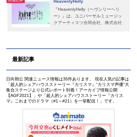
HeavenlyHelly
（Twitter） 「カリスマ」のグッズを
『HeavenlyHelly（ヘヴンリーヘリ
探す
ー）』は、ユニバーサルミュージッ
クアーティスツ合同会社、株式会社
青二プロダクション、株式会社ムー
ビック、ピクシブ株式会社によるボ
ーイズアイドルコンテンツ。こちら
では、『HeavenlyHelly』のあらす
じ、キャスト声優、スタッフ、オス
最新記事
スメ記事をご紹介！
日向朔公 関連ニュース情報は35件あります。 現在人気の記事は
「超人的シェアハウスストーリー『カリスマ』“カリスマ声優”大
集合ステージより公式レポート到着！アーカイブ情報公開
【AGF2021】」や「超人的シェアハウスストーリー『カリス
マ』これまでのドラマ（#1～#21）を一挙配信！」です。