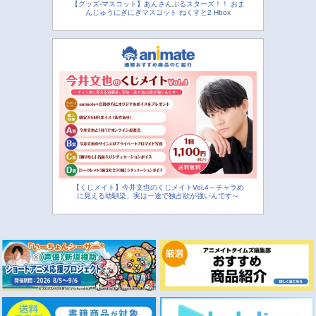
【グッズ-マスコット】あんさんぶるスターズ！！ おま
んじゅうにぎにぎマスコット ねくすと2 Hbox
【くじメイト】今井文也のくじメイトVol.4～チャラめ
に見える幼馴染、実は一途で独占欲が強いんです～