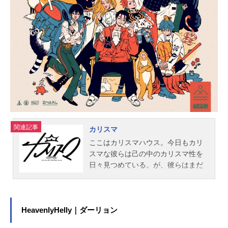
鈴木崚汰狸塚豆吉：谷江玲音泥田耕
太郎：坂泰斗座敷紅子：鬼頭明里入
道連助：高野洸歌川国子：綾坂晴名
秋雨玉緒：榊原優希柳田：杉田智和
狢八雲：光富崇雄富士冬也：日向朔
公蓮浄ゆり：森なな子神酒凜太郎：
堀江瞬秦中飯綱：岩崎諒太学園長：
福山潤たかはし明：蒼井翔太山崎
誠：前野智昭安倍雨明：梶原岳人恵
比寿夷三郎：木村良平たかはし暗：
福澤侑烏丸蘭丸：森久保祥太郎マシ
ュマロ：森永千才小さいおじさん：
関連記事
カリスマ
柳原哲也スタッフ原作：田中まい
ここはカリスマハウス。今日もカリ
（掲載 月刊「Gファンタジー」スク
スマな彼らは己の中のカリスマ性を
ウェア・エニックス刊）監督：小野
日々見つめている。が、彼らはまだ
勝巳シ...
『真のカリスマ』には辿り着けてい
ないと言える。故にこうしてカリス
マどうしで身を寄せあい、日々カリ
スマ性を育み、さらなる高みを目指
HeavenlyHelly｜ダーリョン
すいわば仮住まいの状態。世間には