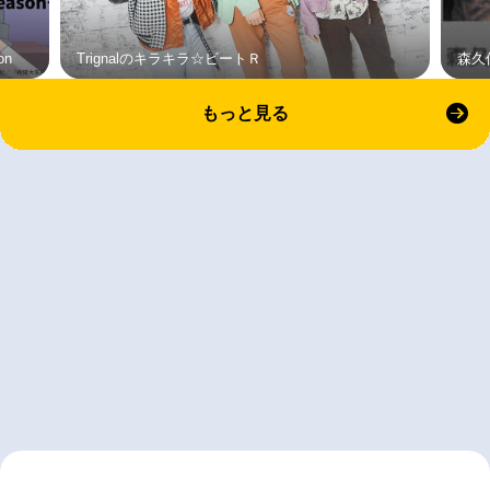
on
Trignalのキラキラ☆ビートＲ
森久
もっと見る