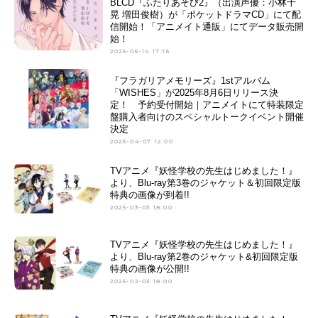
BLCD『ふたりあそび2』（出演声優：小林千
晃 増田俊樹）が「ポケットドラマCD」にて配
信開始！「アニメイト通販」にてデータ販売開
始！
2025-05-14 17:15
『フラガリアメモリーズ』1stアルバム
「WISHES」が2025年8月6日リリース決
定！ 予約受付開始｜アニメイトにて特装限定
盤購入者向けのスペシャルトークイベント開催
決定
2025-04-07 12:00
TVアニメ『妖怪学校の先生はじめました！』
より、Blu-ray第3巻のジャケット＆初回限定版
特典の画像が到着!!
2025-03-03 18:00
TVアニメ『妖怪学校の先生はじめました！』
より、Blu-ray第2巻のジャケット&初回限定版
特典の画像が公開!!
2025-02-03 18:00