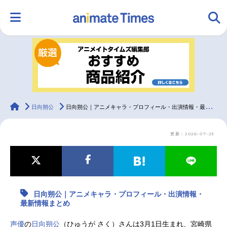
HOME
ランキング
アニメ
声優
ラジオ
みんなの声
グッズ
映画
animateTimes
日向朔公
日向朔公｜アニメキャラ・プロフィール・出演情報・最新情報まとめ
更新：2026-07-23
マンガ・ラノベ
ゲーム・アプリ
音楽
コスプレ
2.5次元
配信・Vtuber
トレンド
無料マンガ
日向朔公｜アニメキャラ・プロフィール・出演情報・
最新記事一覧
最新情報まとめ
アニメ記事一覧
声優記事一覧
声優
の
日向朔公
（ひゅうが さく）さんは3月1日生まれ、宮崎県