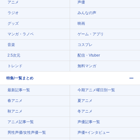
アニメ
声優
ラジオ
みんなの声
グッズ
映画
マンガ・ラノベ
ゲーム・アプリ
音楽
コスプレ
2.5次元
配信・Vtuber
トレンド
無料マンガ
特集/一覧まとめ
最新記事一覧
今期アニメ曜日別一覧
春アニメ
夏アニメ
秋アニメ
冬アニメ
アニメ記事一覧
声優記事一覧
男性声優/女性声優一覧
声優×インタビュー