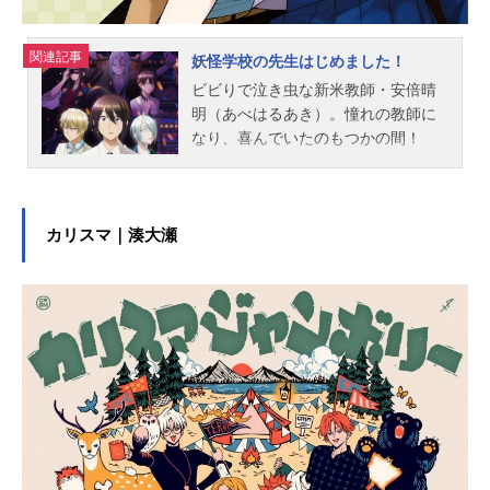
関連記事
妖怪学校の先生はじめました！
ビビりで泣き虫な新米教師・安倍晴
明（あべはるあき）。憧れの教師に
なり、喜んでいたのもつかの間！
赴任先の百鬼学園は、なんと妖怪た
ちの妖怪たちによる妖怪たちだけの
学校だった！気弱でヘタレ、しかも
人間である晴明を、学園長が雇った
カリスマ｜湊大瀬
理由とは一体……！？クセ強人間教
師・晴明と、個性が大渋滞の妖怪生
徒＆先生たちの、奇妙でにぎやかな
日常を描く、愉快☆痛快☆妖怪☆学
園コメディ！授業開始！作品名妖怪
学校の先生はじめました！放送形態T
Vアニメスケジュール2024年10月8日
（火）～2025年3月25日（火）TOKY
OMX・ABCテレビほか話数全24話キ
ャスト安倍晴明：逢坂良太佐野命：