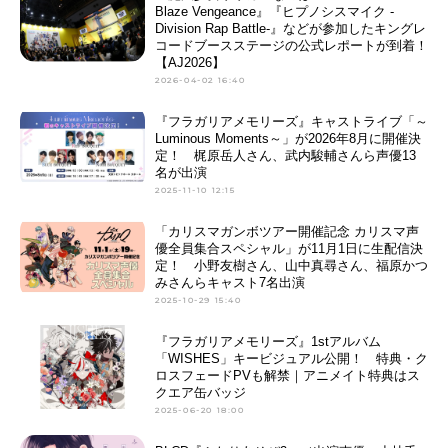
Blaze Vengeance』『ヒプノシスマイク -
Division Rap Battle-』などが参加したキングレ
コードブースステージの公式レポートが到着！
【AJ2026】
2026-04-02 16:40
『フラガリアメモリーズ』キャストライブ「～
Luminous Moments～」が2026年8月に開催決
定！ 梶原岳人さん、武内駿輔さんら声優13
名が出演
2025-11-10 12:15
「カリスマガンボツアー開催記念 カリスマ声
優全員集合スペシャル」が11月1日に生配信決
定！ 小野友樹さん、山中真尋さん、福原かつ
みさんらキャスト7名出演
2025-10-29 15:40
『フラガリアメモリーズ』1stアルバム
「WISHES」キービジュアル公開！ 特典・ク
ロスフェードPVも解禁｜アニメイト特典はス
クエア缶バッジ
2025-06-20 18:00