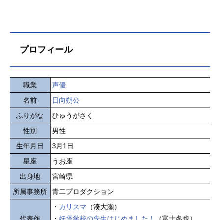
プロフィール
職業
声優
名前
日向朔公
ふりがな
ひゅうがさく
性別
男性
生年月日
3月1日
星座
うお座
出身地
宮崎県
所属事務所
青二プロダクション
・
カリスマ
（湊大瀬）
代表作
・
妖怪学校の先生はじめました！
（富士冬也）