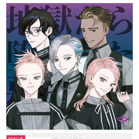
嘲笑する者もいるだろう。が、カリ
スマな彼らにはノーダメージ。むし
ろそういった逆境を糧にさらなるカ
リスマを生成し、見事な『カリスマ
チャージ』を蓄積させていく。チャ
ージの先にあるものとは……!?凡人
にはよくわからないと思いますがこ
れはカリスマたちの物語です。作品
名カリスマキャスト伊藤ふみや：小
野友樹草薙理解：山中真尋本橋依央
利：福原かつみ猿川慧：細田健太湊
大瀬：日向朔公テラ：大河元気天堂
天彦：橋詰知久中神総右衛門：立花
慎之介虎姫柊：大野智敬アジアのカ
リスマ：神谷浩史スタッフ原作：Daz
edCO.,LTD. 松原秀音楽製作：EVIL
LINERECORDSキャラクターデザイ
ン：えびもアートディレクション：B
ALCOLONY.(C)2021Charisma(C)Da
zedCo,LtdAllrightsreserved.『カリス
マ』公式サイト『カリスマ』公式X
関連記事