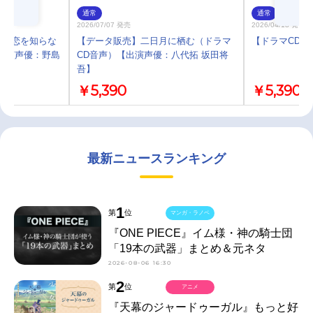
通常
通常
2026/07/07 発売
2026/04/18 発売
ーは恋を知らな
【データ販売】二日月に栖む（ドラマ
【ドラマCD】
出演声優：野島
CD音声）【出演声優：八代拓 坂田将
吾】
￥5,390
￥5,390
最新ニュースランキング
1
第
位
マンガ・ラノベ
『ONE PIECE』イム様・神の騎士団
「19本の武器」まとめ＆元ネタ
2026-08-06 16:30
2
第
位
アニメ
『天幕のジャードゥーガル』もっと好