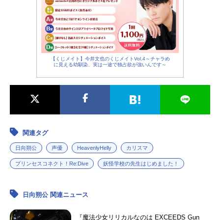
【くじメイト】今井文也のくじメイトVol.4～チャラめ
に見える幼馴染、実は一途で独占欲が強いんです～
関連タグ
日向朔公
声優
HeavenlyHelly
カリスマ
プリンセスコネクト！Re:Dive
妖怪学校の先生はじめました！
日向朔公 関連ニュース
『魔法少女リリカルなのは EXCEEDS Gun