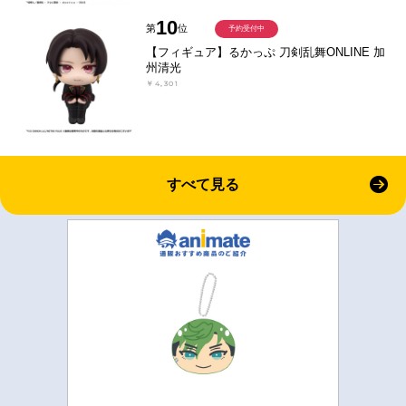
10
第
位
予約受付中
【フィギュア】るかっぷ 刀剣乱舞ONLINE 加
州清光
￥4,301
すべて見る