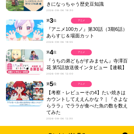
きになっちゃう歴史豆知識
2026-08-06 18:30
3
第
位
アニメ
『アニメ100カノ』第30話（3期6話）
あらすじ＆場面カット
2026-08-06 18:55
4
第
位
アニメ
『うちの弟どもがすみません』寺澤百
花 第5話放送後インタビュー【連載】
2026-08-06 12:00
5
第
位
アニメ
【考察・レビューその4】たい焼きは
カウントしてええんかな？｜『さよな
らララ』でララが食べた魚の数を数え
てみた
2026-08-06 12:30