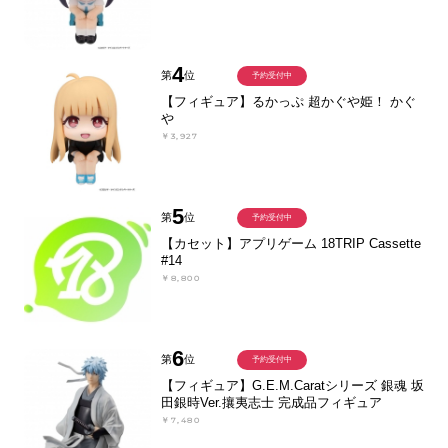
4
第
位
予約受付中
【フィギュア】るかっぷ 超かぐや姫！ かぐ
や
￥3,927
5
第
位
予約受付中
【カセット】アプリゲーム 18TRIP Cassette
#14
￥8,800
6
第
位
予約受付中
【フィギュア】G.E.M.Caratシリーズ 銀魂 坂
田銀時Ver.攘夷志士 完成品フィギュア
￥7,480