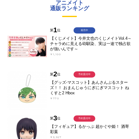
アニメイト
通販ランキング
1
第
位
発売中
【くじメイト】今井文也のくじメイトVol.4～
チャラめに見える幼馴染、実は一途で独占欲
が強いんです～
￥1,100
2
第
位
予約受付中
【グッズ-マスコット】あんさんぶるスター
ズ！！ おまんじゅうにぎにぎマスコット ね
くすと2 Hbox
￥770
3
第
位
予約受付中
【フィギュア】るかっぷ 超かぐや姫！ 酒寄
彩葉
￥3,927