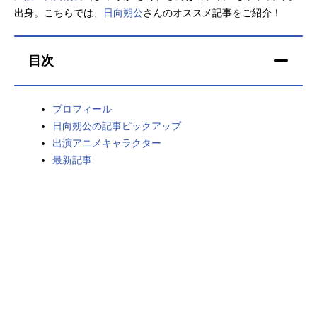
出身。こちらでは、
日向朔公
さんのオススメ記事をご紹介！
アニメ映画一覧
実写化映画一覧
今期アニメ曜日別一覧
目次
春アニメ
夏アニメ
プロフィール
秋アニメ
冬アニメ
日向朔公の記事ピックアップ
出演アニメキャラクター
男性声優/女性声優一覧
最新記事
FOLLOW US