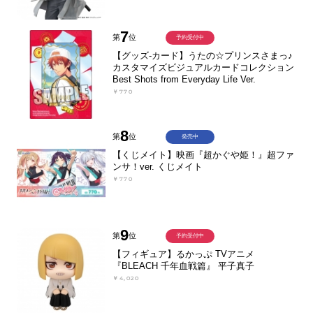
7
第
位
予約受付中
【グッズ-カード】うたの☆プリンスさまっ♪
カスタマイズビジュアルカードコレクション
Best Shots from Everyday Life Ver.
￥770
8
第
位
発売中
【くじメイト】映画『超かぐや姫！』超ファ
ンサ！ver. くじメイト
￥770
9
第
位
予約受付中
【フィギュア】るかっぷ TVアニメ
『BLEACH 千年血戦篇』 平子真子
￥4,020