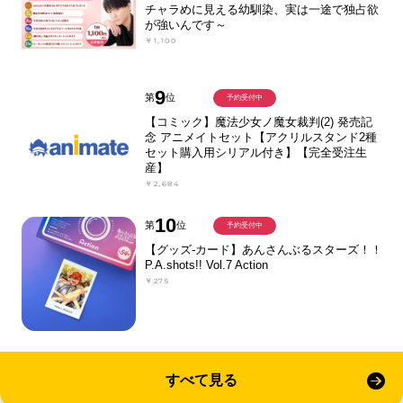
チャラめに見える幼馴染、実は一途で独占欲
が強いんです～
￥1,100
9
第
位
予約受付中
【コミック】魔法少女ノ魔女裁判(2) 発売記
念 アニメイトセット【アクリルスタンド2種
セット購入用シリアル付き】【完全受注生
産】
￥2,684
10
第
位
予約受付中
【グッズ-カード】あんさんぶるスターズ！！
P.A.shots!! Vol.7 Action
￥275
すべて見る