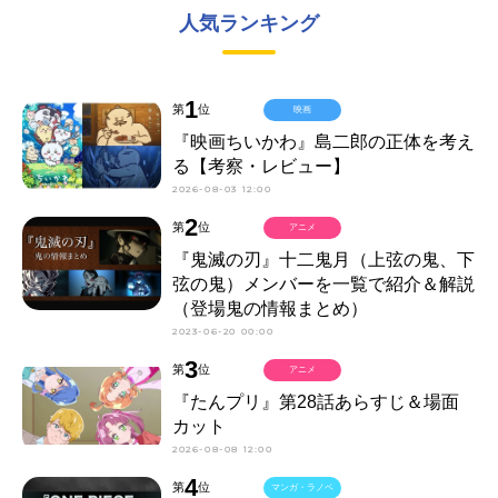
人気ランキング
1
第
位
映画
『映画ちいかわ』島二郎の正体を考え
る【考察・レビュー】
2026-08-03 12:00
2
第
位
アニメ
『鬼滅の刃』十二鬼月（上弦の鬼、下
弦の鬼）メンバーを一覧で紹介＆解説
（登場鬼の情報まとめ）
2023-06-20 00:00
3
第
位
アニメ
『たんプリ』第28話あらすじ＆場面
カット
2026-08-08 12:00
4
第
位
マンガ・ラノベ