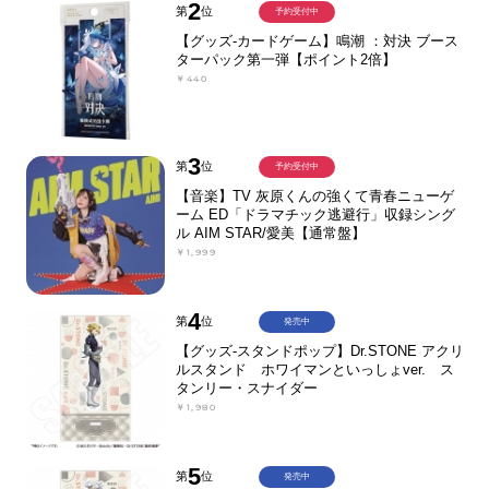
2
第
位
予約受付中
【グッズ-カードゲーム】鳴潮 ：対決 ブース
ターパック第一弾【ポイント2倍】
￥440
3
第
位
予約受付中
【音楽】TV 灰原くんの強くて青春ニューゲ
ーム ED「ドラマチック逃避行」収録シング
ル AIM STAR/愛美【通常盤】
￥1,999
4
第
位
発売中
【グッズ-スタンドポップ】Dr.STONE アクリ
ルスタンド ホワイマンといっしょver. ス
タンリー・スナイダー
￥1,980
5
第
位
発売中