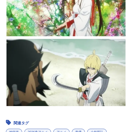
関連タグ
地獄楽
2026春アニメ
アニメ
声優
小林親弘