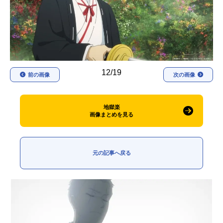
アニメ映画一覧
実写化映画一覧
今期アニメ曜日別一覧
春アニメ
夏アニメ
12/19
前の画像
次の画像
秋アニメ
冬アニメ
男性声優/女性声優一覧
地獄楽
画像まとめを見る
FOLLOW US
元の記事へ戻る