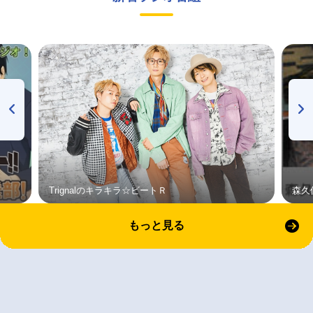
Trignalのキラキラ☆ビートＲ
森久
もっと見る