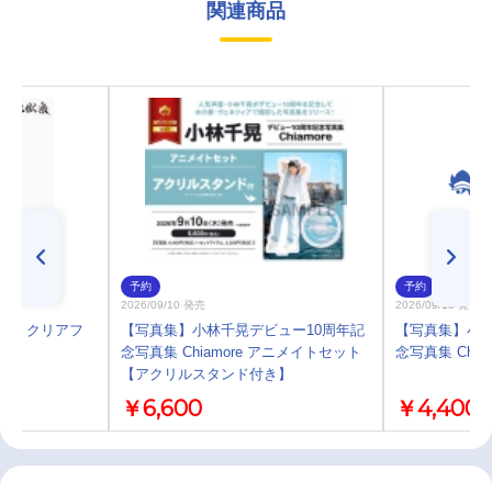
関連商品
予約
予約
2026/09/10 発売
2026/09/10 発売
楽 クリアフ
【写真集】小林千晃デビュー10周年記
【写真集】小林
念写真集 Chiamore アニメイトセット
念写真集 Chiam
【アクリルスタンド付き】
￥6,600
￥4,400