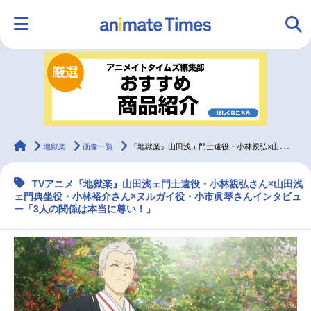
HOME
ランキング
アニメ
声優
ラジオ
みんなの声
グッズ
映画
animateTimes
地獄楽
画像一覧
『地獄楽』山田浅ェ門士遠役・小林親弘×山田浅ェ門典坐役・小林裕介×ヌルガイ役・小市眞琴インタビュー
TVアニメ『地獄楽』山田浅ェ門士遠役・小林親弘さん×山田浅
マンガ・ラノベ
ゲーム・アプリ
音楽
コスプレ
ェ門典坐役・小林裕介さん×ヌルガイ役・小市眞琴さんインタビュ
ー「3人の関係は本当に尊い！」
2.5次元
配信・Vtuber
トレンド
無料マンガ
最新記事一覧
アニメ記事一覧
声優記事一覧