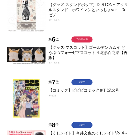
【グッズ-スタンドポップ】Dr.STONE アクリ
ルスタンド ホワイマンといっしょver. Dr.
ゼノ
￥1,980
6
第
位
予約受付中
【グッズ-マスコット】ゴールデンカムイ ど
うぶつフォーゼマスコット 4.尾形百之助【再
販】
￥1,980
7
第
位
発売中
【コミック】ビビビコミック創刊記念号
￥935
8
第
位
発売中
【くじメイト】今井文也のくじメイトVol.4～