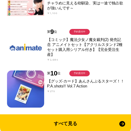
チャラめに見える幼馴染、実は一途で独占欲
が強いんです～
￥1,100
9
第
位
予約受付中
【コミック】魔法少女ノ魔女裁判(2) 発売記
念 アニメイトセット【アクリルスタンド2種
セット購入用シリアル付き】【完全受注生
産】
￥2,684
10
第
位
予約受付中
【グッズ-カード】あんさんぶるスターズ！！
P.A.shots!! Vol.7 Action
￥275
すべて見る