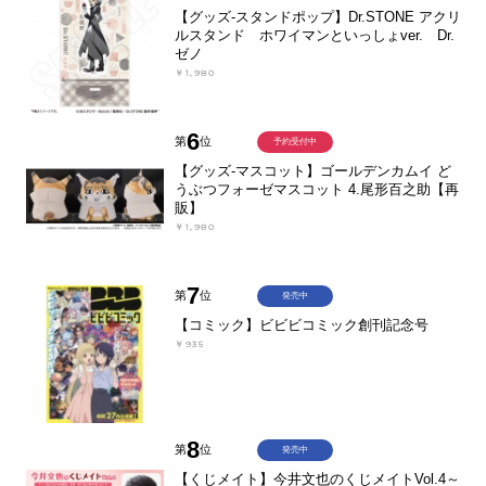
【グッズ-スタンドポップ】Dr.STONE アクリ
ルスタンド ホワイマンといっしょver. Dr.
ゼノ
￥1,980
6
第
位
予約受付中
【グッズ-マスコット】ゴールデンカムイ ど
うぶつフォーゼマスコット 4.尾形百之助【再
販】
￥1,980
7
第
位
発売中
【コミック】ビビビコミック創刊記念号
￥935
8
第
位
発売中
【くじメイト】今井文也のくじメイトVol.4～