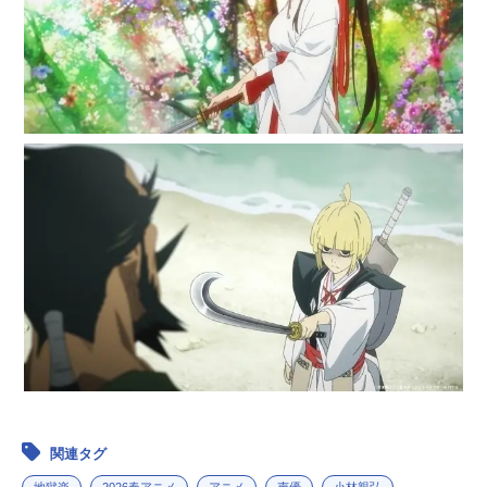
関連タグ
地獄楽
2026春アニメ
アニメ
声優
小林親弘