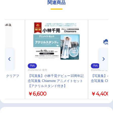
関連商品
予約
予約
2026/09/10 発売
2026/09/10 発売
楽 クリアフ
【写真集】小林千晃デビュー10周年記
【写真集】小林
念写真集 Chiamore アニメイトセット
念写真集 Chiam
【アクリルスタンド付き】
￥6,600
￥4,400