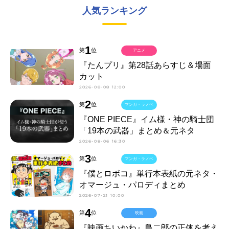
人気ランキング
1
第
位
アニメ
『たんプリ』第28話あらすじ＆場面
カット
2026-08-08 12:00
2
第
位
マンガ・ラノベ
『ONE PIECE』イム様・神の騎士団
「19本の武器」まとめ＆元ネタ
2026-08-06 16:30
3
第
位
マンガ・ラノベ
『僕とロボコ』単行本表紙の元ネタ・
オマージュ・パロディまとめ
2026-07-21 10:00
4
第
位
映画
『映画ちいかわ』島二郎の正体を考え