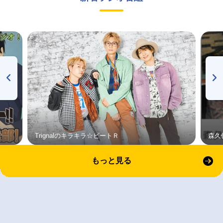
Trignalのキラキラ☆ビートＲ
森久
もっと見る