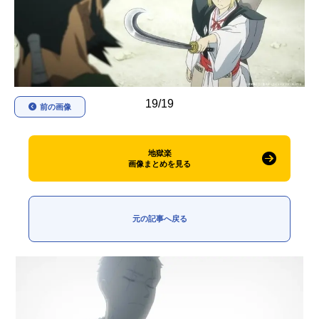
アニメ映画一覧
実写化映画一覧
今期アニメ曜日別一覧
春アニメ
夏アニメ
19/19
前の画像
秋アニメ
冬アニメ
男性声優/女性声優一覧
地獄楽
画像まとめを見る
FOLLOW US
元の記事へ戻る