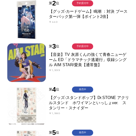
2
第
位
予約受付中
【グッズ-カードゲーム】鳴潮 ：対決 ブース
ターパック第一弾【ポイント2倍】
￥440
3
第
位
予約受付中
【音楽】TV 灰原くんの強くて青春ニューゲ
ーム ED「ドラマチック逃避行」収録シング
ル AIM STAR/愛美【通常盤】
￥1,999
4
第
位
発売中
【グッズ-スタンドポップ】Dr.STONE アクリ
ルスタンド ホワイマンといっしょver. ス
タンリー・スナイダー
￥1,980
5
第
位
発売中