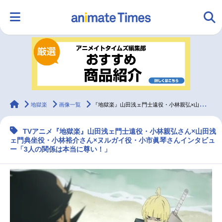
HOME
ランキング
アニメ
声優
ラジオ
みんなの声
グッズ
映画
animateTimes
地獄楽
画像一覧
『地獄楽』山田浅ェ門士遠役・小林親弘×山田浅ェ門典坐役・小林裕介×ヌルガイ役・小市眞琴インタビュー
TVアニメ『地獄楽』山田浅ェ門士遠役・小林親弘さん×山田浅
マンガ・ラノベ
ゲーム・アプリ
音楽
コスプレ
ェ門典坐役・小林裕介さん×ヌルガイ役・小市眞琴さんインタビュ
ー「3人の関係は本当に尊い！」
2.5次元
配信・Vtuber
トレンド
無料マンガ
最新記事一覧
アニメ記事一覧
声優記事一覧