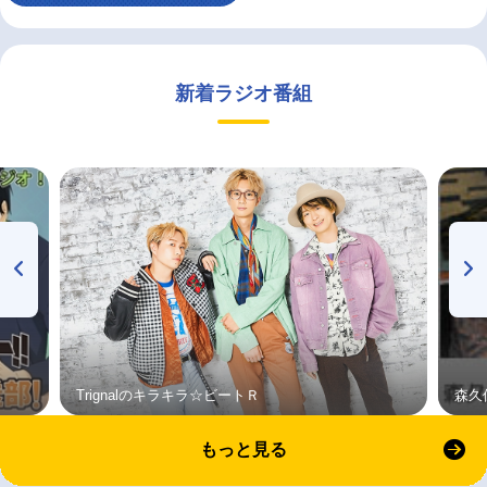
新着ラジオ番組
Trignalのキラキラ☆ビートＲ
森久
もっと見る