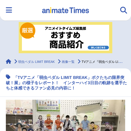
HOME
ランキング
アニメ
声優
ラジオ
みんなの声
グッズ
映画
animateTimes
弱虫ペダル LIMIT BREAK
画像一覧
TVアニメ『弱虫ペダル LIMIT BREAK』企画展「ボクたちの限界突破！展」をレポート
「TVアニメ「弱虫ペダル LIMIT BREAK」ボクたちの限界突
マンガ・ラノベ
ゲーム・アプリ
音楽
コスプレ
破！展」の様子をレポート！ インターハイ3日目の軌跡を選手た
ちと体感できるファン必見の内容に！
2.5次元
配信・Vtuber
トレンド
無料マンガ
最新記事一覧
アニメ記事一覧
声優記事一覧