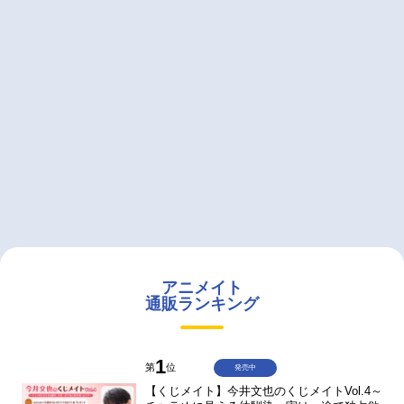
アニメイト
通販ランキング
1
第
位
発売中
【くじメイト】今井文也のくじメイトVol.4～