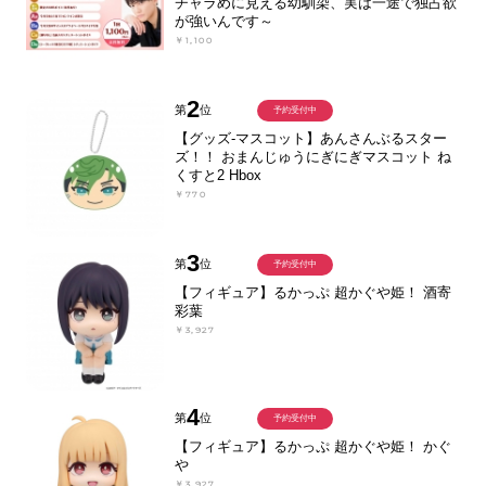
チャラめに見える幼馴染、実は一途で独占欲
が強いんです～
￥1,100
2
第
位
予約受付中
【グッズ-マスコット】あんさんぶるスター
ズ！！ おまんじゅうにぎにぎマスコット ね
くすと2 Hbox
￥770
3
第
位
予約受付中
【フィギュア】るかっぷ 超かぐや姫！ 酒寄
彩葉
￥3,927
4
第
位
予約受付中
【フィギュア】るかっぷ 超かぐや姫！ かぐ
や
￥3,927