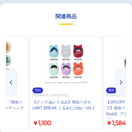
関連商品
予約
通常
2026年09月 下旬 発売予定
2026/02/25 発売
アニメ『弱虫ペ
【グッズ-ぬいぐるみ】弱虫ペダル
【10%OFF
』 トレーディング
LIMIT BREAK くるみたぴぬい Vol.2
プ】弱虫ペダル LI
Style】 ア
岳】
￥1,100
￥1,584