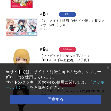
8
第
位
発売中
【くじメイト】映画『超かぐや姫！』超ファ
ンサ！ver. くじメイト
￥770
9
第
位
予約受付中
【フィギュア】るかっぷ TVアニメ
『BLEACH 千年血戦篇』 平子真子
￥4,020
×
当サイトでは、サイトの利便性向上のため、クッキー
(Cookie)を使用しています。
サイトのクッキー(Cookie)の使用に関しては、
「クッキ
10
第
位
予約受付中
ーポリシー」
をお読みください。
【フィギュア】るかっぷ 刀剣乱舞ONLINE 加
州清光
同意する
￥4,301