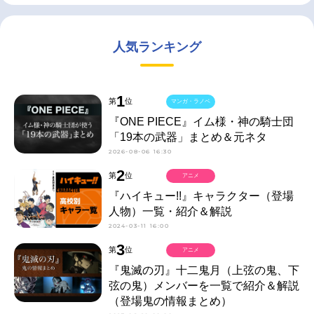
人気ランキング
1
第
位
マンガ・ラノベ
『ONE PIECE』イム様・神の騎士団
「19本の武器」まとめ＆元ネタ
2026-08-06 16:30
2
第
位
アニメ
『ハイキュー!!』キャラクター（登場
人物）一覧・紹介＆解説
2024-03-11 16:00
3
第
位
アニメ
『鬼滅の刃』十二鬼月（上弦の鬼、下
弦の鬼）メンバーを一覧で紹介＆解説
（登場鬼の情報まとめ）