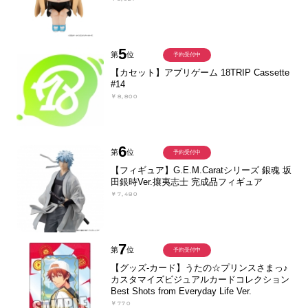
5
第
位
予約受付中
【カセット】アプリゲーム 18TRIP Cassette
#14
￥8,800
6
第
位
予約受付中
【フィギュア】G.E.M.Caratシリーズ 銀魂 坂
田銀時Ver.攘夷志士 完成品フィギュア
￥7,480
7
第
位
予約受付中
【グッズ-カード】うたの☆プリンスさまっ♪
カスタマイズビジュアルカードコレクション
Best Shots from Everyday Life Ver.
￥770