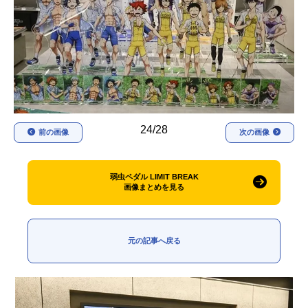
アニメ映画一覧
実写化映画一覧
今期アニメ曜日別一覧
春アニメ
夏アニメ
秋アニメ
冬アニメ
24/28
前の画像
次の画像
男性声優/女性声優一覧
FOLLOW US
弱虫ペダル LIMIT BREAK
画像まとめを見る
元の記事へ戻る