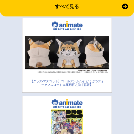
すべて見る
【グッズ-マスコット】ゴールデンカムイ どうぶつフォ
ーゼマスコット 4.尾形百之助【再販】