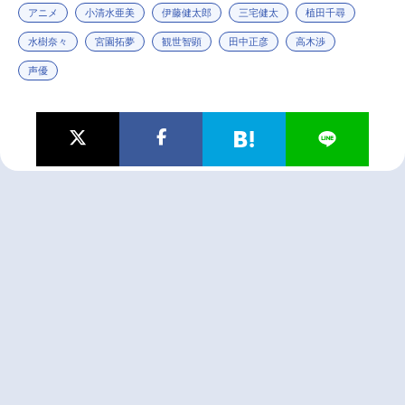
アニメ
小清水亜美
伊藤健太郎
三宅健太
植田千尋
水樹奈々
宮園拓夢
観世智顕
田中正彦
高木渉
声優