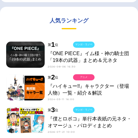
人気ランキング
1
第
位
マンガ・ラノベ
『ONE PIECE』イム様・神の騎士団
「19本の武器」まとめ＆元ネタ
2026-08-06 16:30
2
第
位
アニメ
『ハイキュー!!』キャラクター（登場
人物）一覧・紹介＆解説
2024-03-11 16:00
3
第
位
マンガ・ラノベ
『僕とロボコ』単行本表紙の元ネタ・
オマージュ・パロディまとめ
2026-07-21 10:00