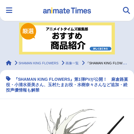
HOME
ランキング
アニメ
声優
ラジオ
みんなの声
グッズ
映画
animateTimes
SHAMAN KING FLOWERS
画像一覧
『SHAMAN KING FLOWERS』追加声優に小清水亜美、伊藤健太郎ら｜第1弾PV公開
『SHAMAN KING FLOWERS』第1弾PVが公開！ 麻倉路菓
マンガ・ラノベ
ゲーム・アプリ
音楽
コスプレ
役・小清水亜美さん、玉村たまお役・水樹奈々さんなど追加・続
投声優情報も解禁
2.5次元
配信・Vtuber
トレンド
無料マンガ
最新記事一覧
アニメ記事一覧
声優記事一覧