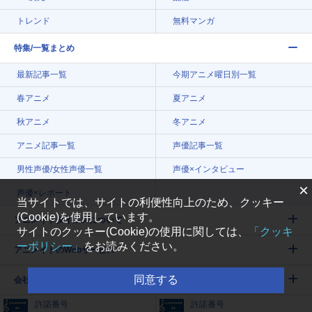
トレンド
無料マンガ
特集/一覧まとめ
最新記事一覧
今期アニメ曜日別一覧
春アニメ
夏アニメ
秋アニメ
冬アニメ
アニメ記事一覧
声優記事一覧
男性声優/女性声優一覧
声優×インタビュー
×
声優×レポート
当サイトでは、サイトの利便性向上のため、クッキー
(Cookie)を使用しています。
アニメイトタイムズについて
サイトのクッキー(Cookie)の使用に関しては、
「クッキ
ーポリシー」
をお読みください。
アニメイトのWebサービス
同意する
会社案内
許諾番号
許諾番号