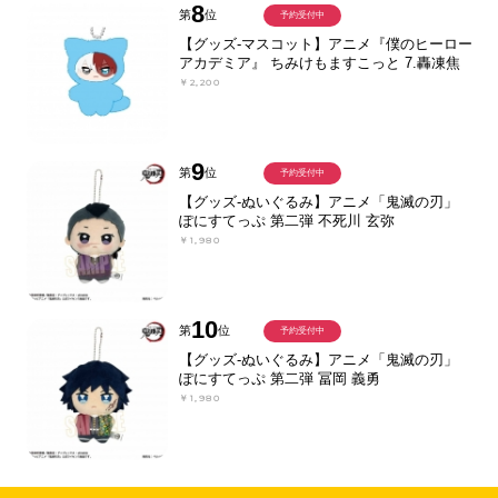
8
第
位
予約受付中
【グッズ-マスコット】アニメ『僕のヒーロー
アカデミア』 ちみけもますこっと 7.轟凍焦
￥2,200
9
第
位
予約受付中
【グッズ-ぬいぐるみ】アニメ「鬼滅の刃」
ぽにすてっぷ 第二弾 不死川 玄弥
￥1,980
10
第
位
予約受付中
【グッズ-ぬいぐるみ】アニメ「鬼滅の刃」
ぽにすてっぷ 第二弾 冨岡 義勇
￥1,980