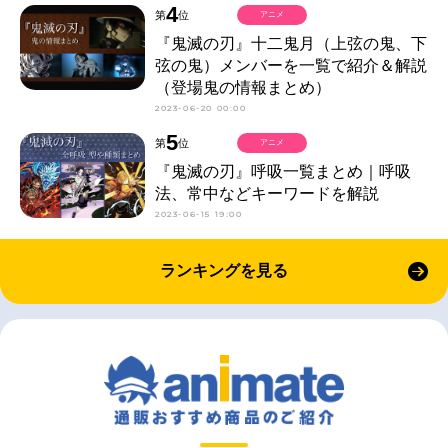
4
第
位
アニメ
『鬼滅の刃』十二鬼月（上弦の鬼、下
弦の鬼）メンバーを一覧で紹介＆解説
（登場鬼の情報まとめ）
2023-06-20 00:00
5
第
位
アニメ
『鬼滅の刃』呼吸一覧まとめ｜呼吸
法、常中などキーワードを解説
2023-06-15 19:00
ランキングを見る