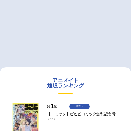
アニメイト
通販ランキング
1
第
位
発売中
【コミック】ビビビコミック創刊記念号
￥935