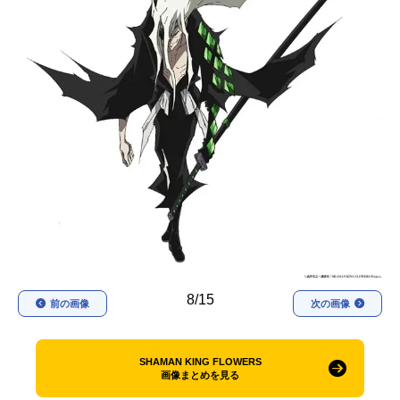
アニメ映画一覧
実写化映画一覧
今期アニメ曜日別一覧
春アニメ
夏アニメ
秋アニメ
冬アニメ
男性声優/女性声優一覧
FOLLOW US
8/15
前の画像
次の画像
SHAMAN KING FLOWERS
画像まとめを見る