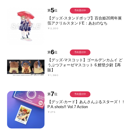
5
第
位
予約受付中
【グッズ-スタンドポップ】百合姫20周年展
箔アクリルスタンドE：あおのなち
￥2,200
6
第
位
予約受付中
【グッズ-マスコット】ゴールデンカムイ ど
うぶつフォーゼマスコット 6.鯉登少尉【再
販】
￥1,980
7
第
位
予約受付中
【グッズ-カード】あんさんぶるスターズ！！
P.A.shots!! Vol.7 Action
￥275