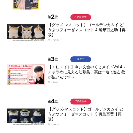
2
第
位
予約受付中
【グッズ-マスコット】ゴールデンカムイ ど
うぶつフォーゼマスコット 4.尾形百之助【再
販】
￥1,980
3
第
位
発売中
【くじメイト】今井文也のくじメイトVol.4～
チャラめに見える幼馴染、実は一途で独占欲
が強いんです～
￥1,100
4
第
位
予約受付中
【グッズ-マスコット】ゴールデンカムイ ど
うぶつフォーゼマスコット 5.月島軍曹【再
販】
￥1,980