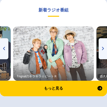
新着ラジオ番組
Trignalのキラキラ☆ビートＲ
森久
もっと見る