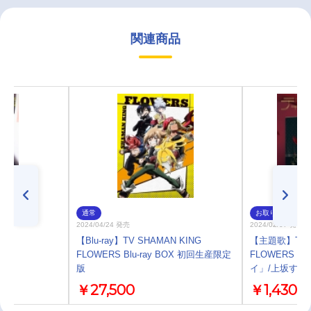
関連商品
通常
お取り寄せ
2024/04/24 発売
2024/02/07 発売
5
【Blu-ray】TV SHAMAN KING
【主題歌】TV S
FLOWERS Blu-ray BOX 初回生産限定
FLOWERS 
版
イ」/上坂すみ
￥27,500
￥1,430