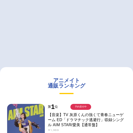
アニメイト
通販ランキング
1
第
位
予約受付中
【音楽】TV 灰原くんの強くて青春ニューゲ
ーム ED「ドラマチック逃避行」収録シング
ル AIM STAR/愛美【通常盤】
￥1,999