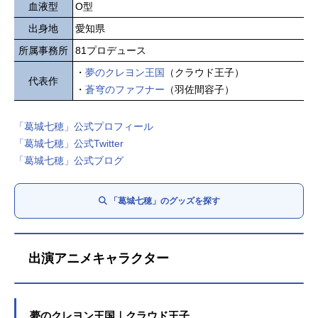
血液型
O型
出身地
愛知県
所属事務所
81プロデュース
・
夢のクレヨン王国
（クラウド王子）
代表作
・
蒼穹のファフナー
（羽佐間容子）
「葛城七穂」公式プロフィール
「葛城七穂」公式Twitter
「葛城七穂」公式ブログ
「葛城七穂」のグッズを探す
出演アニメキャラクター
夢のクレヨン王国｜クラウド王子