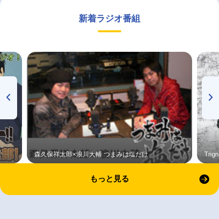
新着ラジオ番組
森久保祥太郎×浪川大輔 つまみは塩だけ
Tri
もっと見る