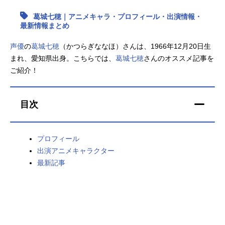
葛城七穂｜アニメキャラ・プロフィール・出演情報・
アニメ映画一覧
実写化映画一覧
最新情報まとめ
今期アニメ曜日別一覧
声優
の
葛城七穂
（かつらぎななほ）さんは、1966年12月20日生
まれ、愛知県出身。こちらでは、
葛城七穂
さんのオススメ記事を
春アニメ
夏アニメ
ご紹介！
秋アニメ
冬アニメ
目次
男性声優/女性声優一覧
FOLLOW US
プロフィール
出演アニメキャラクター
最新記事