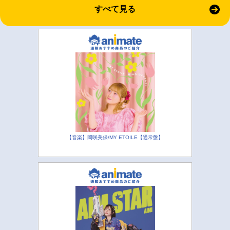
すべて見る
【音楽】岡咲美保/MY ETOILE【通常盤】