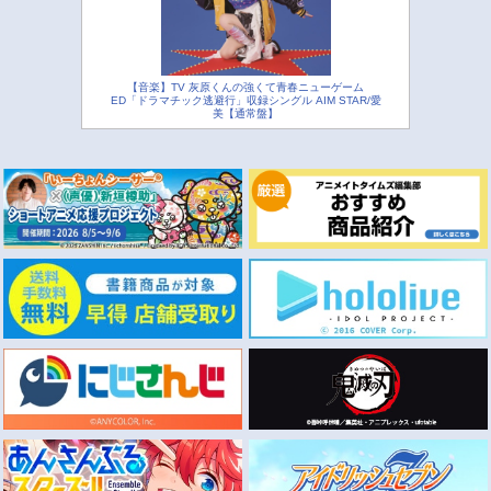
【音楽】TV 灰原くんの強くて青春ニューゲーム
ED「ドラマチック逃避行」収録シングル AIM STAR/愛
美【通常盤】