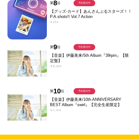
8
第
位
予約受付中
【グッズ-カード】あんさんぶるスターズ！！
P.A.shots!! Vol.7 Action
￥275
9
第
位
予約受付中
【音楽】伊藤美来/5th Album『39rpm』【限
定盤】
￥6,050
10
第
位
予約受付中
【音楽】伊藤美来/10th ANNIVERSARY
BEST Album『swirl』【完全生産限定】
￥7,150