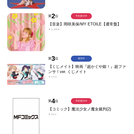
2
第
位
予約受付中
【音楽】岡咲美保/MY ETOILE【通常盤】
￥2,999
3
第
位
発売中
【くじメイト】映画『超かぐや姫！』超ファ
ンサ！ver. くじメイト
￥770
4
第
位
予約受付中
【コミック】魔法少女ノ魔女裁判(2)
￥924