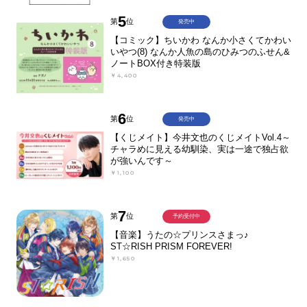
5
第
位
発売中
【コミック】ちいかわ なんか小さくてかわい
いやつ(8) なんか人魚の島のひみつのふせん&
ノートBOX付き特装版
￥4,400
6
第
位
発売中
【くじメイト】今井文也のくじメイトVol.4～
チャラめに見える幼馴染、実は一途で独占欲
が強いんです～
￥1,100
7
第
位
予約受付中
【音楽】うたの☆プリンスさまっ♪
ST☆RISH PRISM FOREVER!
￥1,650