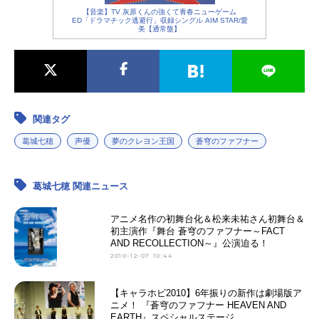
【音楽】TV 灰原くんの強くて青春ニューゲーム
ED「ドラマチック逃避行」収録シングル AIM STAR/愛
美【通常盤】
関連タグ
葛城七穂
声優
夢のクレヨン王国
蒼穹のファフナー
葛城七穂 関連ニュース
アニメ名作の初舞台化＆松来未祐さん初舞台＆
初主演作『舞台 蒼穹のファフナー～FACT
AND RECOLLECTION～』公演迫る！
2010-12-07 10:44
【キャラホビ2010】6年振りの新作は劇場版ア
ニメ！ 『蒼穹のファフナー HEAVEN AND
EARTH』スペシャルステージ