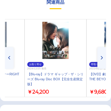
関連商品
お取り寄せ
即取り
2024/12/25 発売
2022/03/16 発売
フナーRIGHT
【Blu-ray】ドラマ ギャップ・ザ・シリ
【DVD】劇場
ーズ Blu-ray Disc BOX【完全生産限定
THE BEYOND
版】
￥24,200
￥9,680