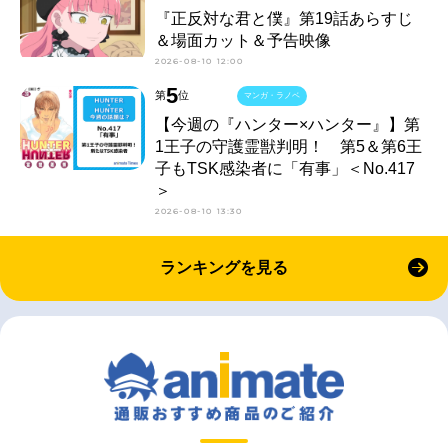
『正反対な君と僕』第19話あらすじ
＆場面カット＆予告映像
2026-08-10 12:00
5
第
位
マンガ・ラノベ
【今週の『ハンター×ハンター』】第
1王子の守護霊獣判明！ 第5＆第6王
子もTSK感染者に「有事」＜No.417
＞
2026-08-10 13:30
ランキングを見る