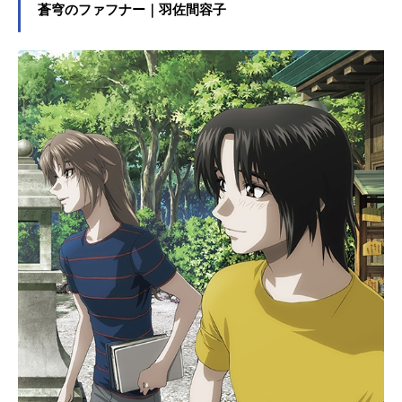
蒼穹のファフナー｜羽佐間容子