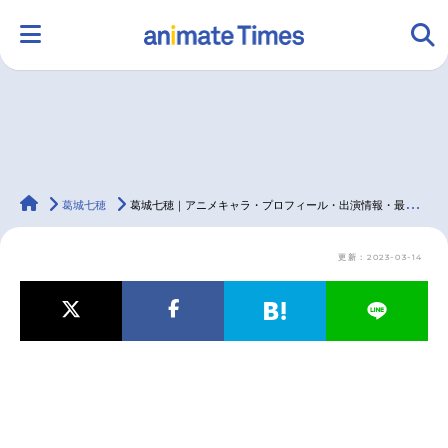
HOME
ランキング
アニメ
声優
animateTimes
ラジオ
みんなの声
グッズ
映画
葛城七穂
葛城七穂｜アニメキャラ・プロフィール・出演情報・最新情報まとめ
更新：2023-03-14
マンガ・ラノベ
ゲーム・アプリ
音楽
コスプレ
2.5次元
配信・Vtuber
トレンド
無料マンガ
最新記事一覧
アニメ記事一覧
声優記事一覧