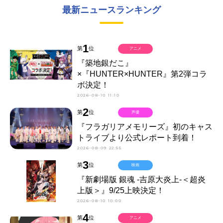
最新ニュースランキング
1
第
位
アニメ
『築地銀だこ』
×『HUNTER×HUNTER』第2弾コラ
ボ決定！
2026-08-10 11:10
2
第
位
声優
『フラガリアメモリーズ』初のキャス
トライブより公式レポート到着！
2026-08-09 22:55
3
第
位
映画
『新劇場版 銀魂 -吉原大炎上-＜超炎
上版＞』9/25上映決定！
2026-08-10 10:00
4
第
位
アニメ