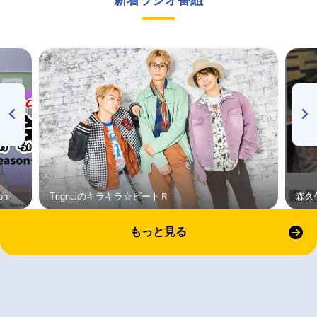
on
Trignalのキラキラ☆ビートＲ
森久
もっと見る