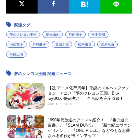
関連タグ
夢のクレヨン王国
徳光由禾
竹内順子
松本美和
小西寛子
乃村健次
葛城七穂
松岡由貴
宮原永海
平田広明
夢のクレヨン王国 関連ニュース
【祝 アニメ化25周年】伝説のメルヘンファン
タジーアニメ『夢のクレヨン王国』Blu-
rayBOX 発売決定！ 全70話を完全収録！
2021-11-11 12:10
1990年代放送のアニメを紹介！ 『幽☆遊☆
白書』、『SLAM DUNK』、『新世紀エヴァン
ゲリオン』、『ONE PIECE』など今もなお愛
される名作がラインアップ！