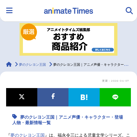
HOME
ランキング
アニメ
声優
ラジオ
みんなの声
グッズ
映画
animateTimes
夢のクレヨン王国
夢のクレヨン王国｜アニメ声優・キャラクター・登場人物・最新情報一覧
更新：2026-04-07
マンガ・ラノベ
ゲーム・アプリ
音楽
コスプレ
2.5次元
配信・Vtuber
トレンド
無料マンガ
夢のクレヨン王国｜アニメ声優・キャラクター・登場
最新記事一覧
人物・最新情報一覧
アニメ記事一覧
声優記事一覧
『
夢のクレヨン王国
』は、福永令三による児童文学シリーズ。こ