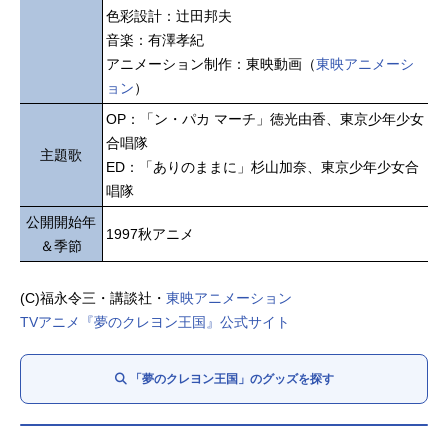
色彩設計：辻田邦夫
音楽：有澤孝紀
アニメーション制作：東映動画（
東映アニメーシ
ョン
）
OP：「ン・パカ マーチ」徳光由香、東京少年少女
合唱隊
主題歌
ED：「ありのままに」杉山加奈、東京少年少女合
唱隊
公開開始年
1997秋アニメ
＆季節
(C)福永令三・講談社・
東映アニメーション
TVアニメ『夢のクレヨン王国』公式サイト
「夢のクレヨン王国」のグッズを探す