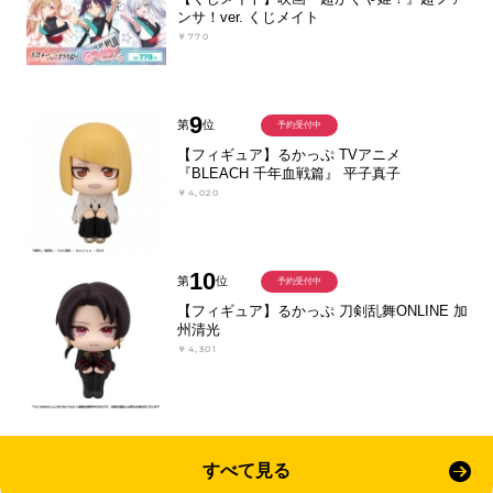
ンサ！ver. くじメイト
￥770
9
第
位
予約受付中
【フィギュア】るかっぷ TVアニメ
『BLEACH 千年血戦篇』 平子真子
￥4,020
10
第
位
予約受付中
【フィギュア】るかっぷ 刀剣乱舞ONLINE 加
州清光
￥4,301
すべて見る