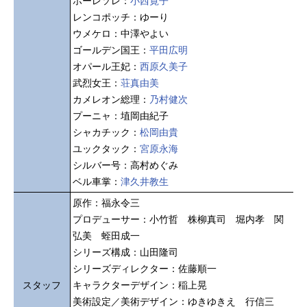
ホーレソレ：
小西寛子
レンコポッチ：ゆーり
ウメケロ：中澤やよい
ゴールデン国王：
平田広明
オパール王妃：
西原久美子
武烈女王：
荘真由美
カメレオン総理：
乃村健次
プーニャ：埴岡由紀子
シャカチック：
松岡由貴
ユックタック：
宮原永海
シルバー号：高村めぐみ
ベル車掌：
津久井教生
原作：福永令三
プロデューサー：小竹哲 株柳真司 堀内孝 関
弘美 蛭田成一
シリーズ構成：山田隆司
シリーズディレクター：佐藤順一
スタッフ
キャラクターデザイン：稲上晃
美術設定／美術デザイン：ゆきゆきえ 行信三