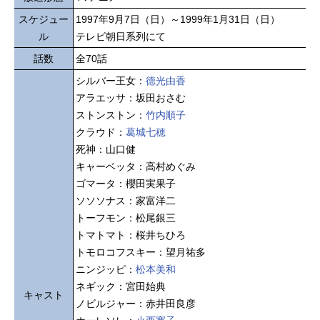
スケジュー
1997年9月7日（日）～1999年1月31日（日）
ル
テレビ朝日系列にて
話数
全70話
シルバー王女：
徳光由香
アラエッサ：坂田おさむ
ストンストン：
竹内順子
クラウド：
葛城七穂
死神：山口健
キャーベッタ：高村めぐみ
ゴマータ：櫻田実果子
ソソソナス：家富洋二
トーフモン：松尾銀三
トマトマト：桜井ちひろ
トモロコフスキー：望月祐多
ニンジッピ：
松本美和
ネギック：宮田始典
キャスト
ノビルジャー：赤井田良彦