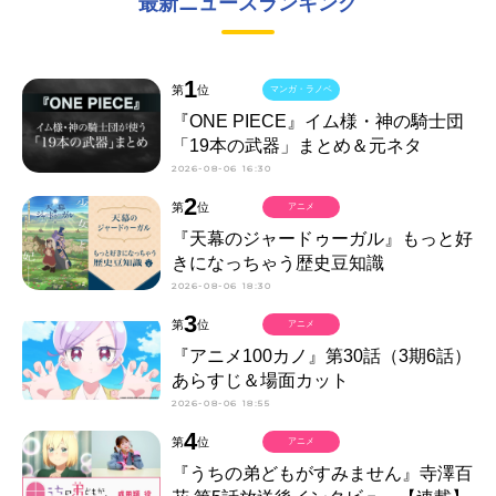
最新ニュースランキング
1
第
位
マンガ・ラノベ
『ONE PIECE』イム様・神の騎士団
「19本の武器」まとめ＆元ネタ
2026-08-06 16:30
2
第
位
アニメ
『天幕のジャードゥーガル』もっと好
きになっちゃう歴史豆知識
2026-08-06 18:30
3
第
位
アニメ
『アニメ100カノ』第30話（3期6話）
あらすじ＆場面カット
2026-08-06 18:55
4
第
位
アニメ
『うちの弟どもがすみません』寺澤百