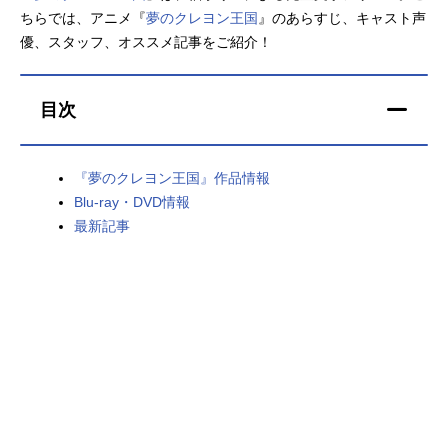
ちらでは、アニメ『
夢のクレヨン王国
』のあらすじ、キャスト声
アニメ映画一覧
実写化映画一覧
優、スタッフ、オススメ記事をご紹介！
今期アニメ曜日別一覧
目次
春アニメ
夏アニメ
秋アニメ
冬アニメ
『夢のクレヨン王国』作品情報
Blu-ray・DVD情報
男性声優/女性声優一覧
最新記事
FOLLOW US