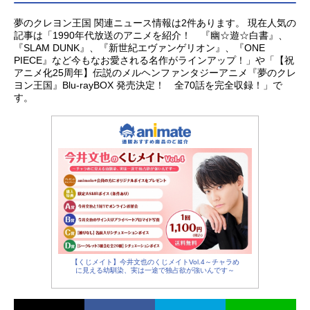
夢のクレヨン王国 関連ニュース情報は2件あります。 現在人気の
記事は「1990年代放送のアニメを紹介！ 『幽☆遊☆白書』、
『SLAM DUNK』、『新世紀エヴァンゲリオン』、『ONE
PIECE』など今もなお愛される名作がラインアップ！」や「【祝
アニメ化25周年】伝説のメルヘンファンタジーアニメ『夢のクレ
ヨン王国』Blu-rayBOX 発売決定！ 全70話を完全収録！」で
す。
【くじメイト】今井文也のくじメイトVol.4～チャラめ
に見える幼馴染、実は一途で独占欲が強いんです～