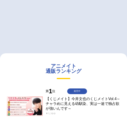
アニメイト
通販ランキング
1
第
位
発売中
【くじメイト】今井文也のくじメイトVol.4～
チャラめに見える幼馴染、実は一途で独占欲
が強いんです～
￥1,100