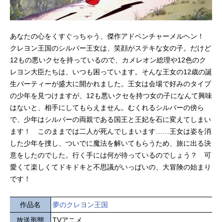
あなたの心をくすぐっちゃう、傑作アドベンチャーメルヘン！
クレヨン王国のシルバー王女は、笑顔がステキな女の子。だけど
12もの悪いクセを持っているので、カメレオン総理や12色のク
レヨン大臣たちは、いつも困っています。そんな王女の12歳の誕
生パーティーが盛大に開かれました。王女は会場で好みのタイプ
の少年を見つけますが、12も悪いクセを持つ女の子になんて興味
はないと、相手にしてもらえません。むくれるシルバーの傍ら
で、少年はシルバーの両親である国王と王妃を石に変えてしまい
ます！ このままでは二人が死んでしまいます……王女は姿を消
した少年を捜し、ついでに魔法を解いてもらうため、旅に出る決
意をしたのでした。行く手には何が待っているのでしょう？ 可
愛くて楽しくてドキドキと不思議がいっぱいの、大冒険の始まり
です！
作品名
夢のクレヨン王国
放送形態
TVアニメ