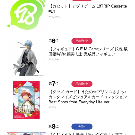
【カセット】アプリゲーム 18TRIP Cassette
#14
￥8,800
6
第
位
予約受付中
【フィギュア】G.E.M.Caratシリーズ 銀魂 坂
田銀時Ver.攘夷志士 完成品フィギュア
￥7,480
7
第
位
予約受付中
【グッズ-カード】うたの☆プリンスさまっ♪
カスタマイズビジュアルカードコレクション
Best Shots from Everyday Life Ver.
￥770
8
第
位
発売中
【くじメイト】映画『超かぐや姫！』超ファ