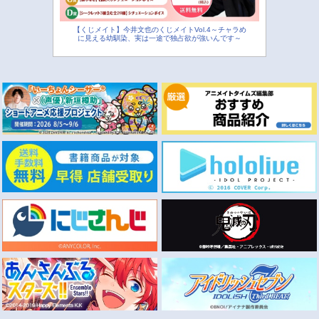
【くじメイト】今井文也のくじメイトVol.4～チャラめ
に見える幼馴染、実は一途で独占欲が強いんです～