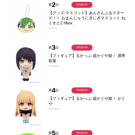
2
第
位
予約受付中
【グッズ-マスコット】あんさんぶるスター
ズ！！ おまんじゅうにぎにぎマスコット ね
くすと2 Hbox
￥770
3
第
位
予約受付中
【フィギュア】るかっぷ 超かぐや姫！ 酒寄
彩葉
￥3,927
4
第
位
予約受付中
【フィギュア】るかっぷ 超かぐや姫！ かぐ
や
￥3,927
5
第
位
予約受付中