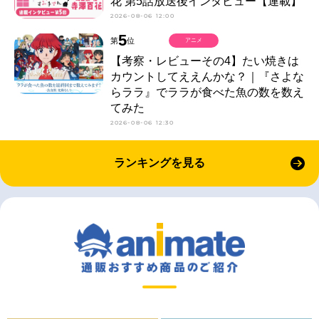
花 第5話放送後インタビュー【連載】
2026-08-06 12:00
5
第
位
アニメ
【考察・レビューその4】たい焼きは
カウントしてええんかな？｜『さよな
らララ』でララが食べた魚の数を数え
てみた
2026-08-06 12:30
ランキングを見る