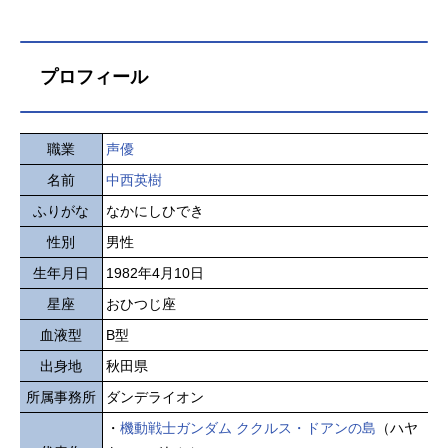
プロフィール
職業
声優
名前
中西英樹
ふりがな
なかにしひでき
性別
男性
生年月日
1982年4月10日
星座
おひつじ座
血液型
B型
出身地
秋田県
所属事務所
ダンデライオン
・
機動戦士ガンダム ククルス・ドアンの島
（ハヤ