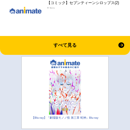
【コミック】セブンティーンシロップス(2)
￥924
すべて見る
【Blu-ray】『劇場版モノノ怪 第三章 蛇神』Blu-ray