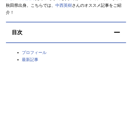
秋田県出身。こちらでは、
中西英樹
さんのオススメ記事をご紹
アニメ映画一覧
実写化映画一覧
介！
今期アニメ曜日別一覧
目次
春アニメ
夏アニメ
秋アニメ
冬アニメ
プロフィール
最新記事
男性声優/女性声優一覧
FOLLOW US