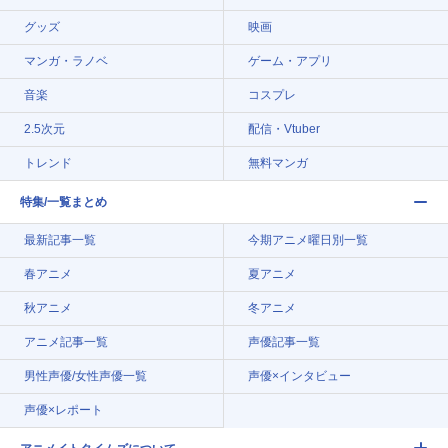
グッズ
映画
マンガ・ラノベ
ゲーム・アプリ
音楽
コスプレ
2.5次元
配信・Vtuber
トレンド
無料マンガ
特集/一覧まとめ
最新記事一覧
今期アニメ曜日別一覧
春アニメ
夏アニメ
秋アニメ
冬アニメ
アニメ記事一覧
声優記事一覧
男性声優/女性声優一覧
声優×インタビュー
声優×レポート