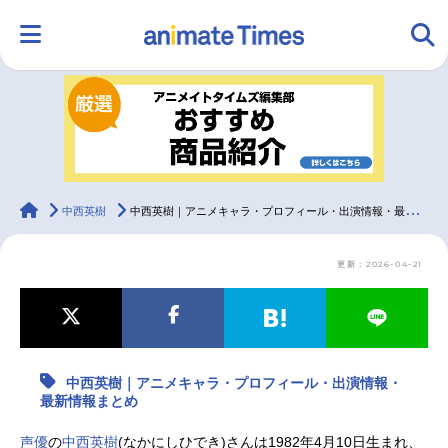
HOME
ランキング
アニメ
声優
ラジオ
みんなの声
グッズ
映画
animateTimes
中西英樹
中西英樹｜アニメキャラ・プロフィール・出演情報・最新情報まとめ
更新：2026-04-21
マンガ・ラノベ
ゲーム・アプリ
音楽
コスプレ
2.5次元
配信・Vtuber
トレンド
無料マンガ
中西英樹｜アニメキャラ・プロフィール・出演情報・
最新記事一覧
最新情報まとめ
アニメ記事一覧
声優記事一覧
声優
の
中西英樹
(なかにしひでき)さんは1982年4月10日生まれ、