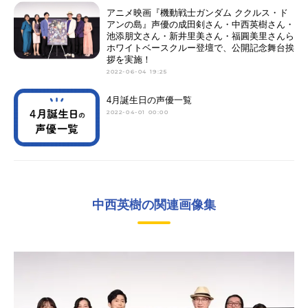
アニメ映画『機動戦士ガンダム ククルス・ド
アンの島』声優の成田剣さん・中西英樹さん・
池添朋文さん・新井里美さん・福圓美里さんら
ホワイトベースクルー登壇で、公開記念舞台挨
拶を実施！
2022-06-04 19:25
4月誕生日の声優一覧
2022-04-01 00:00
中西英樹の関連画像集