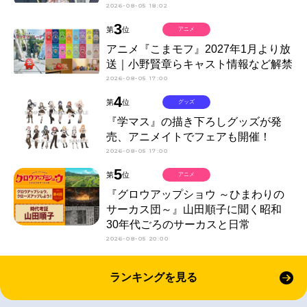
2026-08-05 18:02
3
第
位
アニメ
アニメ『こまモフ』2027年1月より放
送｜小野賢章らキャスト情報など解禁
2026-08-05 17:00
4
第
位
グッズ
『学マス』の描き下ろしグッズが発
売、アニメイトでフェアも開催！
2026-08-05 17:00
5
第
位
アニメ
『グロウアップショウ ～ひまわりの
サーカス団～』山田順子に聞く昭和
30年代ごろのサーカスと日常
2026-08-05 20:00
ランキングを見る