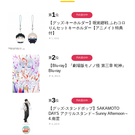
1
第
位
予約受付中
【グッズ-キーホルダー】呪術廻戦 ふわコロ
りんセットキーホルダー【アニメイト特典
付】
￥1,100
2
第
位
予約受付中
【Blu-ray】『劇場版モノノ怪 第三章 蛇神』
Blu-ray
￥9,900
3
第
位
予約受付中
【グッズ-スタンドポップ】SAKAMOTO
DAYS アクリルスタンド～Sunny Afternoon～
4.南雲
￥2,200