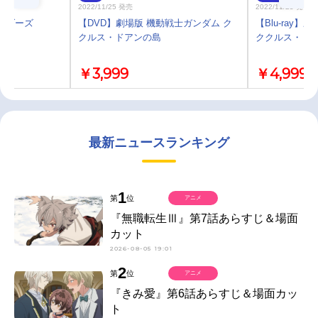
2022/11/25 発売
2022/11/25 発売
エンダーズ
【DVD】劇場版 機動戦士ガンダム ク
【Blu-ray
クルス・ドアンの島
ククルス・ドア
￥3,999
￥4,999
最新ニュースランキング
1
第
位
アニメ
『無職転生Ⅲ』第7話あらすじ＆場面
カット
2026-08-05 19:01
2
第
位
アニメ
『きみ愛』第6話あらすじ＆場面カッ
ト