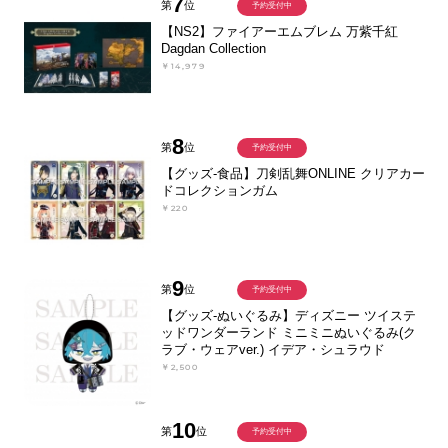
7
第
位
予約受付中
【NS2】ファイアーエムブレム 万紫千紅
Dagdan Collection
￥14,979
8
第
位
予約受付中
【グッズ-食品】刀剣乱舞ONLINE クリアカー
ドコレクションガム
￥220
9
第
位
予約受付中
【グッズ-ぬいぐるみ】ディズニー ツイステ
ッドワンダーランド ミニミニぬいぐるみ(ク
ラブ・ウェアver.) イデア・シュラウド
￥2,500
10
第
位
予約受付中