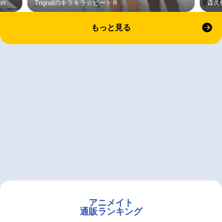
on
Trignalのキラキラ☆ビートＲ
森久
もっと見る
アニメイト
通販ランキング