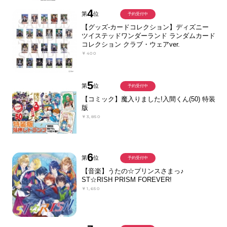
4
第
位
予約受付中
【グッズ-カードコレクション】ディズニー
ツイステッドワンダーランド ランダムカード
コレクション クラブ・ウェアver.
￥400
5
第
位
予約受付中
【コミック】魔入りました!入間くん(50) 特装
版
￥3,850
6
第
位
予約受付中
【音楽】うたの☆プリンスさまっ♪
ST☆RISH PRISM FOREVER!
￥1,650