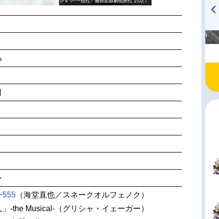
高橋美紀のおんぷの気持ち
TVアニメ『戦隊大失格』
♪ in アニメイトタイムズ
radio 大直会 2nd season
る
日
レ
555
（海堂直也／スネークオルフェノク）
-the Musical-（グリシャ・イェーガー）