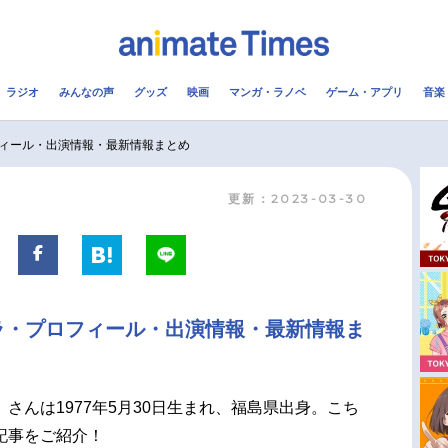
ラジオ
みんなの声
グッズ
映画
マンガ・ラノベ
ゲーム・アプリ
音楽
メ
声優
ラジオ
み
ィール・出演情報・最新情報まとめ
更新：2023-03-30
コスプレ
2.5次元
配信
アニメ映画一覧
今期アニメ曜日別一覧
実写化映画一覧
春アニメ
ラ・プロフィール・出演情報・最新情報ま
男性声優/女性声優一覧
夏アニメ
FOLLOW US
さんは1977年5月30日生まれ、福島県出身。こち
記事をご紹介！