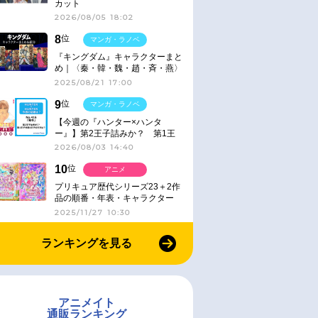
カット
2026/08/05 18:02
8
位
マンガ・ラノベ
『キングダム』キャラクターまと
め｜〈秦・韓・魏・趙・斉・燕〉
2025/08/21 17:00
9
位
マンガ・ラノベ
【今週の『ハンター×ハンタ
ー』】第2王子詰みか？ 第1王
子と第4王子が対峙「発令」＜
2026/08/03 14:40
No.416＞
10
位
アニメ
プリキュア歴代シリーズ23＋2作
品の順番・年表・キャラクター
【2025年版】
2025/11/27 10:30
ランキングを見る
アニメイト
通販ランキング