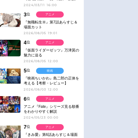
2024/03/11 16:00
3
位
アニメ
『無職転生Ⅲ』第7話あらすじ＆
場面カット
2026/08/05 19:01
4
位
アニメ
『仮面ライダーゼッツ』万津莫の
魅力に迫る
2026/08/05 12:00
5
位
映画
『映画ちいかわ』島二郎の正体を
考える【考察・レビュー】
2026/08/03 12:00
6
位
アニメ
アニメ『Fate』シリーズ見る順番
をわかりやすく解説
2024/05/23 00:00
7
位
アニメ
『きみ愛』第6話あらすじ＆場面