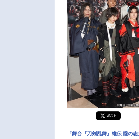
ポスト
「舞台『刀剣乱舞』維伝 朧の