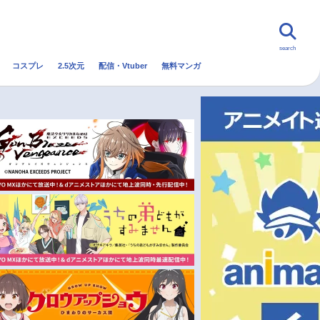
search
コスプレ
2.5次元
配信・Vtuber
無料マンガ
んなの声
グッズ
映画
・Vtuber
トレンド
無料マンガ
秋アニメ
冬アニメ