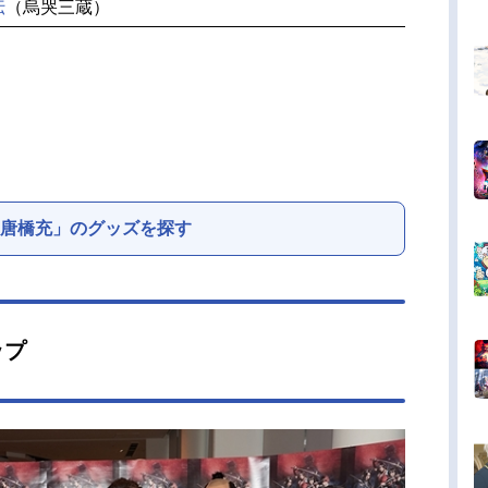
伝
（烏哭三蔵）
唐橋充」のグッズを探す
ップ