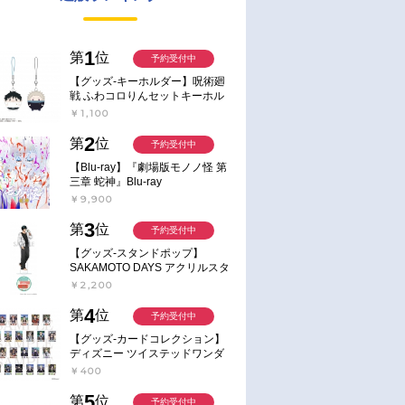
1
第
位
予約受付中
【グッズ-キーホルダー】呪術廻
戦 ふわコロりんセットキーホル
ダー【アニメイト特典付】
￥1,100
2
第
位
予約受付中
【Blu-ray】『劇場版モノノ怪 第
三章 蛇神』Blu-ray
￥9,900
3
第
位
予約受付中
【グッズ-スタンドポップ】
SAKAMOTO DAYS アクリルスタ
ンド～Sunny Afternoon～ 4.南雲
￥2,200
4
第
位
予約受付中
【グッズ-カードコレクション】
ディズニー ツイステッドワンダ
ーランド ランダムカードコレク
￥400
ション クラブ・ウェアver.
5
第
位
予約受付中