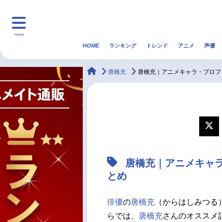
menu
HOME
ランキング
トレンド
アニメ
声優
HOME
ランキング
アニ
animateTimes
唐橋充
唐橋充｜アニメキャラ・プロフ
マンガ・ラノベ
ゲーム・アプリ
音楽
最新記事一覧
アニメ記事一覧
唐橋充｜アニメキャ
声優記事一覧
とめ
俳優
の
唐橋充
（からはしみつる）
らでは、
唐橋充
さんのオススメ