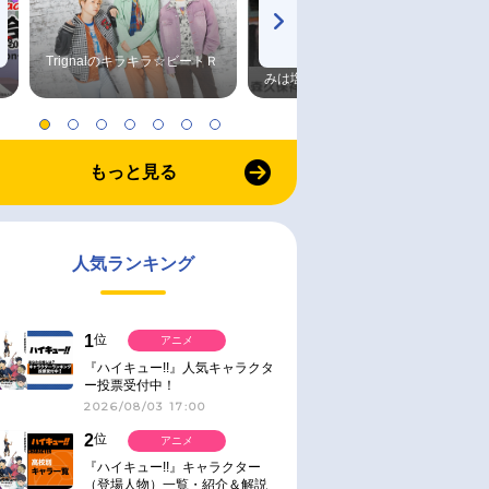
Trignalのキラキラ☆ビートＲ
森久保祥太郎×浪川大輔 つま
みは塩だけ
もっと見る
人気ランキング
1
位
アニメ
『ハイキュー!!』人気キャラクタ
ー投票受付中！
2026/08/03 17:00
2
位
アニメ
『ハイキュー!!』キャラクター
（登場人物）一覧・紹介＆解説