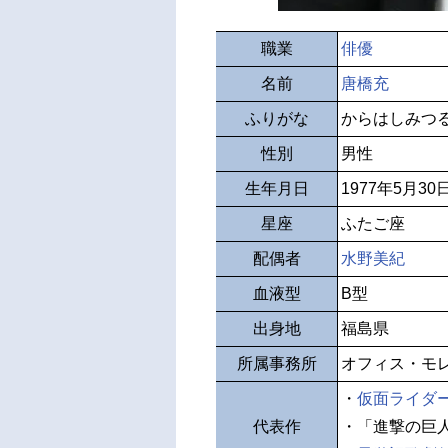
職業
俳優
名前
唐橋充
ふりがな
からはしみつ
性別
男性
生年月日
1977年5月30
星座
ふたご座
配偶者
水野美紀
血液型
B型
出身地
福島県
所属事務所
オフィス・モ
・
仮面ライダー
代表作
・「進撃の巨人」