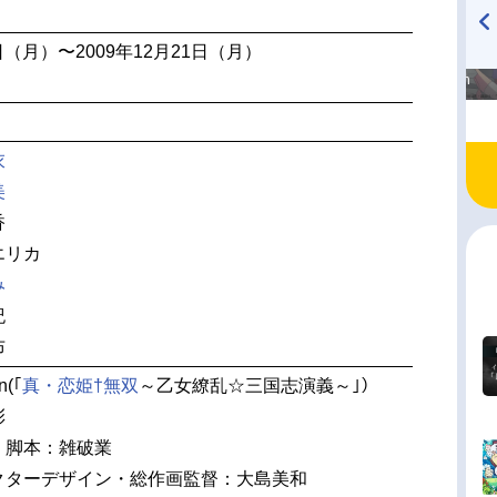
5日（月）〜2009年12月21日（月）
高橋美紀のおんぷの気持ち
TVアニメ『戦隊大失格』
♪ in アニメイトタイムズ
radio 大直会 2nd season
衣
美
香
エリカ
み
紀
布
(｢
真・恋姫†無双
～乙女繚乱☆三国志演義～｣）
彰
・脚本：雑破業
クターデザイン・総作画監督：大島美和