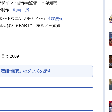
デザイン・総作画監督：平塚知哉
ン制作：
動画工房
結義〜トウエンノチカイ〜」
片霧烈火
乱☆ばとるPARTY」桃園ノ三姉妹
員会 2009
・恋姫†無双」のグッズを探す