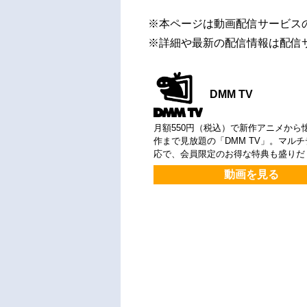
※本ページは動画配信サービス
※詳細や最新の配信情報は配信
DMM TV
月額550円（税込）で新作アニメから
作まで見放題の「DMM TV」。マル
応で、会員限定のお得な特典も盛りだ
動画を見る