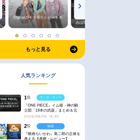
Trignalのキラキラ☆ビートＲ
森久保祥太郎×浪川大輔 つま
みは塩だけ
もっと見る
人気ランキング
1
位
マンガ・ラノベ
『ONE PIECE』イム様・神の騎
士団「19本の武器」まとめ＆元
ネタ
2026/08/06 16:30
2
位
映画
『映画ちいかわ』島二郎の正体を
考える【考察・レビュー】