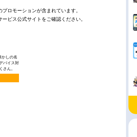
のプロモーションが含まれています。
サービス公式サイトをご確認ください。
懐かしの名
チデバイス対
くさん。