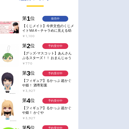
1
第
位
発売中
【くじメイト】今井文也のくじメ
イトVol.4～チャラめに見える幼
馴染、実は一途で独占欲が強いん
￥1,100
です～
2
第
位
予約受付中
【グッズ-マスコット】あんさん
ぶるスターズ！！ おまんじゅう
にぎにぎマスコット ねくすと2
￥770
Hbox
3
第
位
予約受付中
【フィギュア】るかっぷ 超かぐ
や姫！ 酒寄彩葉
￥3,927
4
第
位
予約受付中
【フィギュア】るかっぷ 超かぐ
や姫！ かぐや
￥3,927
5
第
位
予約受付中