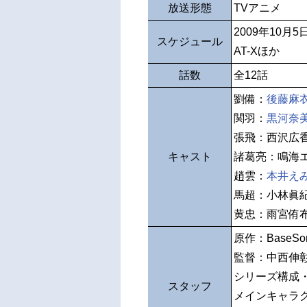
放送形態
TVアニメ
2009年10月
スケジュール
AT-Xほか
話数
全12話
劉備：
後藤麻
関羽：
黒河奈
張飛：西沢広
キャスト
諸葛亮：鳴海
趙雲：
本井え
馬超：小林眞
黄忠：雨宮侑
原作：BaseSon
監督：中西伸
シリーズ構成
スタッフ
メインキャラ