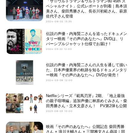
「ザ☆ウルトラマン＆ウルトラマン80 45th ス
ペシャルナイト」公式レポートが到着｜島本須
美さん、柴田秀勝さん、長谷川初範さん、萩原
佐代子さん登壇
2024-08-02 13:35
伝説の声優・内海賢二さんを追ったドキュメン
タリー映画『その声のあなたへ』DVDは、リ
バーシブルジャケット仕様でお届け！
2024-03-22 12:00
伝説の声優・内海賢二さんの人生を通して描い
た、日本声優業界の軌跡を知るドキュメンタリ
ー映画『その声のあなたへ』DVDが発売！
2024-03-08 12:00
Netflixシリーズ『範馬刃牙』2期、「地上最強
の親子喧嘩編」追加声優に林原めぐみさん・柴
田秀勝さん・立木文彦さん！ PV第2弾も公開
2023-08-03 10:00
映画『その声のあなたへ』公開記念 柴田秀勝
さん × 浪川大輔さん × 三間雅文さん鼎談｜同