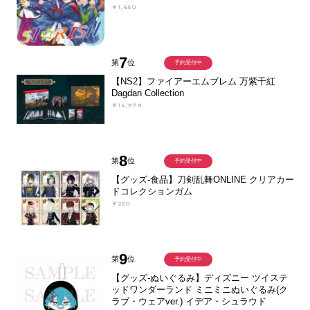
￥1,650
7
第
位
予約受付中
【NS2】ファイアーエムブレム 万紫千紅
Dagdan Collection
￥14,979
8
第
位
予約受付中
【グッズ-食品】刀剣乱舞ONLINE クリアカー
ドコレクションガム
￥220
9
第
位
予約受付中
【グッズ-ぬいぐるみ】ディズニー ツイステ
ッドワンダーランド ミニミニぬいぐるみ(ク
ラブ・ウェアver.) イデア・シュラウド