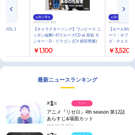
お取り寄せ
お取り寄せ
2015/01/28 発売
2026/01/14 発売
ン VOL.1
【キャラクターソング】ワンピース ニ
【セール対象】【
ッポン縦断! 47クルーズCD at 高知 モ
ーツ・オブ・カ
ンキー・D・ドラゴン (CV.柴田秀勝)
ズ・チェスト ブ
ト
￥1,100
￥3,520
最新ニュースランキング
1
第
位
アニメ
アニメ『リゼロ』4th season 第12話
あらすじ&場面カット
2026-08-05 23:30