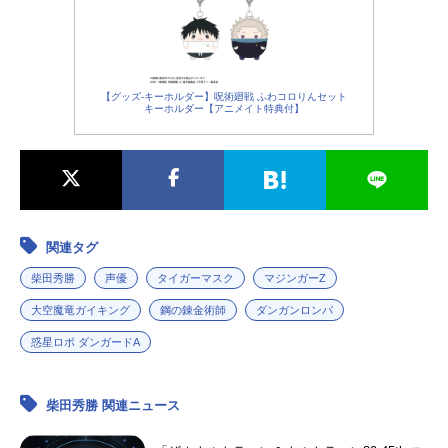
【グッズ-キーホルダー】呪術廻戦 ふわコロりんセット
キーホルダー【アニメイト特典付】
関連タグ
柴田秀勝
声優
タイガーマスク
マジンガーZ
大空魔竜ガイキング
鋼の錬金術師
ダンガンロンパ
惑星ロボ ダンガードA
柴田秀勝 関連ニュース