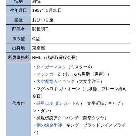
性別
男性
生年月日
1937年3月25日
星座
おひつじ座
配偶者
関根明子
血液型
O型
出身地
東京都
所属事務所
RME（代表取締役会長）
・
タイガーマスク
（ミスターX）
・
マジンガーZ
（あしゅら男爵〈男声〉）
・
大空魔竜ガイキング
（大文字洋三）
・マグネロボ ガ・キーン（北条徹、ブレーン総司
令官）
代表作
・
惑星ロボ ダンガードA
（一文字断鉄 / キャプテ
ン・ダン）
・魔境伝説アクロバンチ（蘭堂タツヤ）
・
鋼の錬金術師
（キング・ブラッドレイ／プライ
ド）