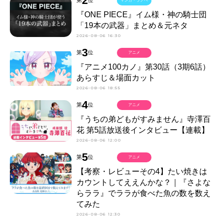
2
第
位
マンガ・ラノベ
『ONE PIECE』イム様・神の騎士団
「19本の武器」まとめ＆元ネタ
2026-08-06 16:30
3
第
位
アニメ
『アニメ100カノ』第30話（3期6話）
あらすじ＆場面カット
2026-08-06 18:55
4
第
位
アニメ
『うちの弟どもがすみません』寺澤百
花 第5話放送後インタビュー【連載】
2026-08-06 12:00
5
第
位
アニメ
【考察・レビューその4】たい焼きは
カウントしてええんかな？｜『さよな
らララ』でララが食べた魚の数を数え
てみた
2026-08-06 12:30