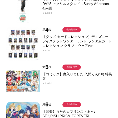
DAYS アクリルスタンド～Sunny Afternoon～
4.南雲
￥2,200
4
第
位
予約受付中
【グッズ-カードコレクション】ディズニー
ツイステッドワンダーランド ランダムカード
コレクション クラブ・ウェアver.
￥400
5
第
位
予約受付中
【コミック】魔入りました!入間くん(50) 特装
版
￥3,850
6
第
位
予約受付中
【音楽】うたの☆プリンスさまっ♪
ST☆RISH PRISM FOREVER!