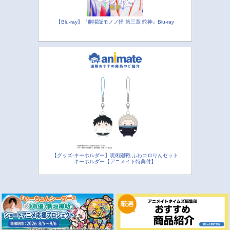
【Blu-ray】『劇場版モノノ怪 第三章 蛇神』Blu-ray
【グッズ-キーホルダー】呪術廻戦 ふわコロりんセット
キーホルダー【アニメイト特典付】