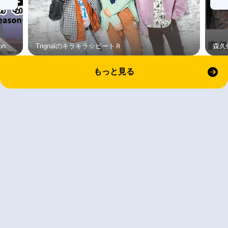
on
Trignalのキラキラ☆ビートＲ
森久
もっと見る