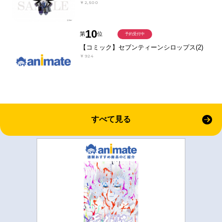
￥2,500
10
第
位
予約受付中
【コミック】セブンティーンシロップス(2)
￥924
すべて見る