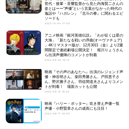
世代・後輩・音響監督から見た内海賢二さんの
姿とはーー“声優”という言葉がなかった時代の
逸話や『ハガレン』『北斗の拳』に関わるエピ
ソードも
2022-10-04 17:00
アニメ映画『銀河英雄伝説』「わが征くは星の
大海」「新たなる戦いの序曲(オーヴァチュア)
」4Kリマスター版が、12月30日（金）より2週
間限定で連続劇場公開決定！ 堀川りょうさん
ら出演声優陣のコメントが到着
2022-09-20 16:15
映画『その声のあなたへ』出演のレジェンド声
優・神谷明さん、柴田秀勝さん、戸田恵子さ
ん、野沢雅子さん、羽佐間道夫さんよりコメン
トが到着！ 場面カットも公開
2022-09-13 18:20
映画『ハリー・ポッター』吹き替え声優一覧
声優・小野賢章さんの成長にも注目！
2022-08-17 20:50