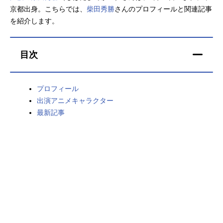
京都出身。こちらでは、
柴田秀勝
さんのプロフィールと関連記事
アニメ映画一覧
実写化映画一覧
を紹介します。
今期アニメ曜日別一覧
目次
春アニメ
夏アニメ
秋アニメ
冬アニメ
プロフィール
出演アニメキャラクター
男性声優/女性声優一覧
最新記事
FOLLOW US