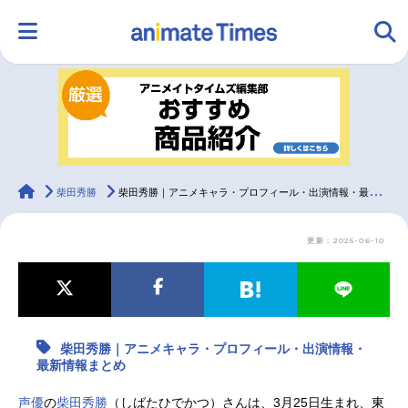
HOME
ランキング
アニメ
声優
ラジオ
みんなの声
グッズ
映画
animateTimes
柴田秀勝
柴田秀勝｜アニメキャラ・プロフィール・出演情報・最新情報まとめ
更新：2025-06-10
マンガ・ラノベ
ゲーム・アプリ
音楽
コスプレ
2.5次元
配信・Vtuber
トレンド
無料マンガ
柴田秀勝｜アニメキャラ・プロフィール・出演情報・
最新記事一覧
最新情報まとめ
アニメ記事一覧
声優記事一覧
声優
の
柴田秀勝
（しばたひでかつ）さんは、3月25日生まれ、東