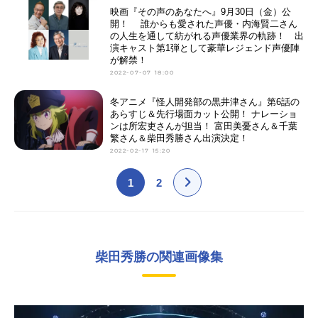
映画『その声のあなたへ』9月30日（金）公
開！ 誰からも愛された声優・内海賢二さん
の人生を通して紡がれる声優業界の軌跡！ 出
演キャスト第1弾として豪華レジェンド声優陣
が解禁！
2022-07-07 18:00
冬アニメ『怪人開発部の黒井津さん』第6話の
あらすじ＆先行場面カット公開！ ナレーショ
ンは所宏吏さんが担当！ 富田美憂さん＆千葉
繁さん＆柴田秀勝さん出演決定！
2022-02-17 15:20
1
2
柴田秀勝の関連画像集