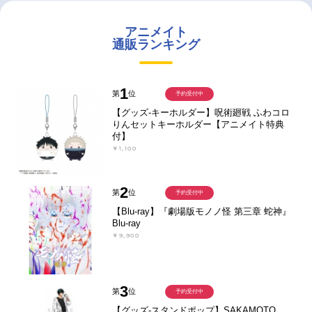
アニメイト
通販ランキング
1
第
位
予約受付中
【グッズ-キーホルダー】呪術廻戦 ふわコロ
りんセットキーホルダー【アニメイト特典
付】
￥1,100
2
第
位
予約受付中
【Blu-ray】『劇場版モノノ怪 第三章 蛇神』
Blu-ray
￥9,900
3
第
位
予約受付中
【グッズ-スタンドポップ】SAKAMOTO