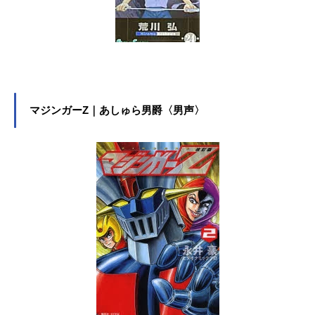
マジンガーZ｜あしゅら男爵〈男声〉