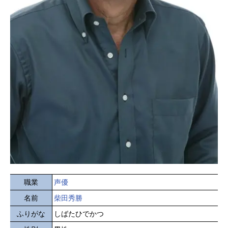
職業
声優
名前
柴田秀勝
ふりがな
しばたひでかつ