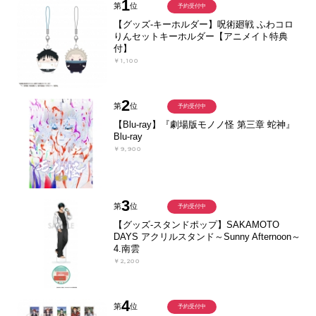
1
第
位
予約受付中
【グッズ-キーホルダー】呪術廻戦 ふわコロ
りんセットキーホルダー【アニメイト特典
付】
￥1,100
2
第
位
予約受付中
【Blu-ray】『劇場版モノノ怪 第三章 蛇神』
Blu-ray
￥9,900
3
第
位
予約受付中
【グッズ-スタンドポップ】SAKAMOTO
DAYS アクリルスタンド～Sunny Afternoon～
4.南雲
￥2,200
4
第
位
予約受付中