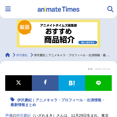
HOME
ランキング
アニメ
声優
ラジオ
みんなの声
グッズ
映画
animateTimes
伊沢磨紀
伊沢磨紀｜アニメキャラ・プロフィール・出演情報・最新情報まとめ
更新：2025-03-04
マンガ・ラノベ
ゲーム・アプリ
音楽
コスプレ
2.5次元
配信・Vtuber
トレンド
無料マンガ
伊沢磨紀｜アニメキャラ・プロフィール・出演情報・
最新記事一覧
最新情報まとめ
アニメ記事一覧
声優記事一覧
声優
の
伊沢磨紀
（いざわまき）さんは、11月29日生まれ、東京