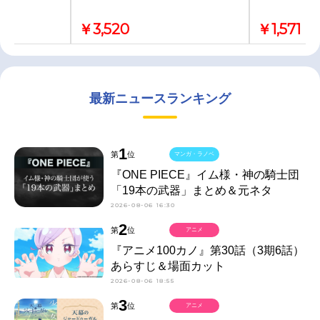
￥3,520
￥1,571
最新ニュースランキング
1
第
位
マンガ・ラノベ
『ONE PIECE』イム様・神の騎士団
「19本の武器」まとめ＆元ネタ
2026-08-06 16:30
2
第
位
アニメ
『アニメ100カノ』第30話（3期6話）
あらすじ＆場面カット
2026-08-06 18:55
3
第
位
アニメ