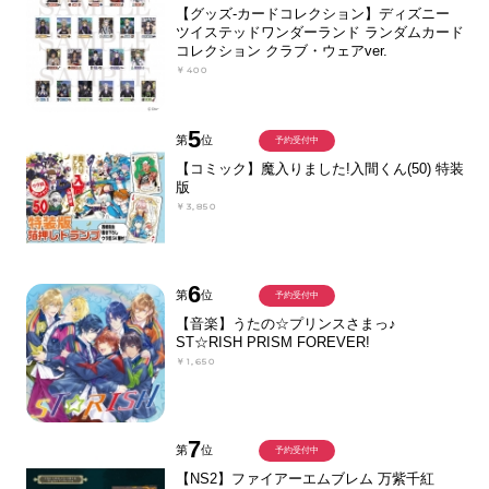
【グッズ-カードコレクション】ディズニー
ツイステッドワンダーランド ランダムカード
コレクション クラブ・ウェアver.
￥400
5
第
位
予約受付中
【コミック】魔入りました!入間くん(50) 特装
版
￥3,850
6
第
位
予約受付中
【音楽】うたの☆プリンスさまっ♪
ST☆RISH PRISM FOREVER!
￥1,650
7
第
位
予約受付中
【NS2】ファイアーエムブレム 万紫千紅