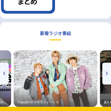
新着ラジオ番組
on
Trignalのキラキラ☆ビートＲ
森久