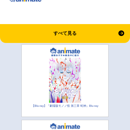
すべて見る
【Blu-ray】『劇場版モノノ怪 第三章 蛇神』Blu-ray