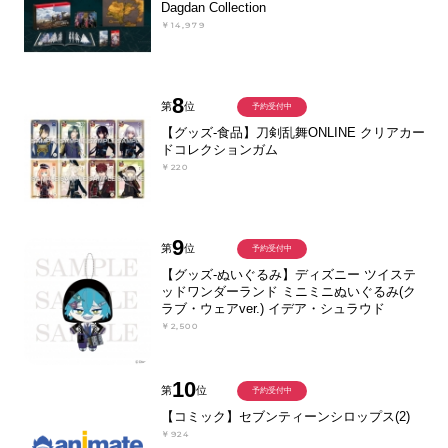
Dagdan Collection
￥14,979
8
第
位
予約受付中
【グッズ-食品】刀剣乱舞ONLINE クリアカー
ドコレクションガム
￥220
9
第
位
予約受付中
【グッズ-ぬいぐるみ】ディズニー ツイステ
ッドワンダーランド ミニミニぬいぐるみ(ク
ラブ・ウェアver.) イデア・シュラウド
￥2,500
10
第
位
予約受付中
【コミック】セブンティーンシロップス(2)
￥924