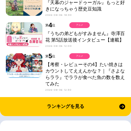
『天幕のジャードゥーガル』もっと好
きになっちゃう歴史豆知識
2026-08-06 18:30
4
第
位
アニメ
『うちの弟どもがすみません』寺澤百
花 第5話放送後インタビュー【連載】
2026-08-06 12:00
5
第
位
アニメ
【考察・レビューその4】たい焼きは
カウントしてええんかな？｜『さよな
らララ』でララが食べた魚の数を数え
てみた
2026-08-06 12:30
ランキングを見る