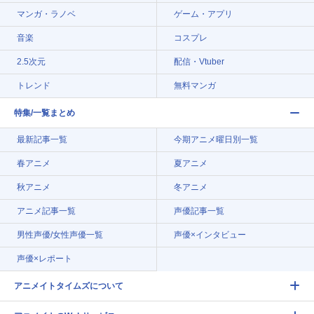
マンガ・ラノベ
ゲーム・アプリ
音楽
コスプレ
2.5次元
配信・Vtuber
トレンド
無料マンガ
特集/一覧まとめ
最新記事一覧
今期アニメ曜日別一覧
春アニメ
夏アニメ
秋アニメ
冬アニメ
アニメ記事一覧
声優記事一覧
男性声優/女性声優一覧
声優×インタビュー
声優×レポート
アニメイトタイムズについて