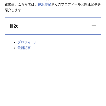
都出身。こちらでは、
伊沢磨紀
さんのプロフィールと関連記事を
アニメ映画一覧
実写化映画一覧
紹介します。
今期アニメ曜日別一覧
目次
春アニメ
夏アニメ
秋アニメ
冬アニメ
プロフィール
最新記事
男性声優/女性声優一覧
FOLLOW US