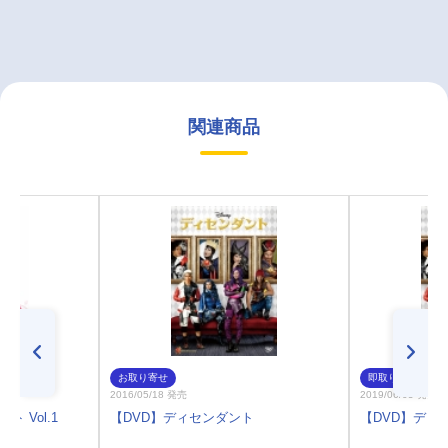
関連商品
お取り寄せ
即取り
2016/05/18 発売
2019/06/05 発売
ト Vol.1
【DVD】ディセンダント
【DVD】ディ