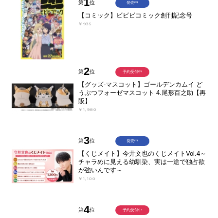
1
第
位
発売中
【コミック】ビビビコミック創刊記念号
￥935
2
第
位
予約受付中
【グッズ-マスコット】ゴールデンカムイ ど
うぶつフォーゼマスコット 4.尾形百之助【再
販】
￥1,980
3
第
位
発売中
【くじメイト】今井文也のくじメイトVol.4～
チャラめに見える幼馴染、実は一途で独占欲
が強いんです～
￥1,100
4
第
位
予約受付中