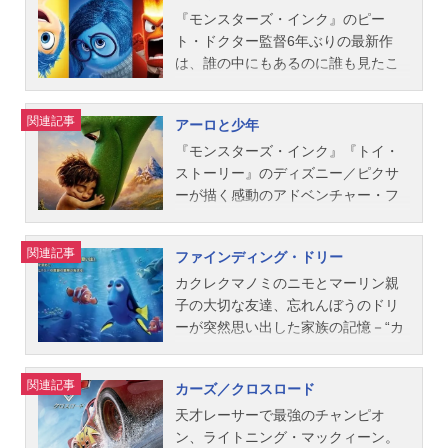
メスケジュール2009年12月5日
ジェシー：日下由美ミスター･ポテト
ング・マックィーン：土田大メータ
ャラクターも登場。ディズニー／ピ
ー。見た目も性格も全く違うふたり
『モンスターズ・インク』のピー
（土）キャストカール...
ヘッド：辻萬長ミセス・ポテトヘッ
ー：山口智充フィン・マックミサイ
クサーならではの美しい映像も必
が、いかにして最強の怖がらせ屋コ
ト・ドクター監督6年ぶりの最新作
ド：松金よね子ハム：大塚周夫スリ
ル：大塚芳忠ホリー・シフトウェ
見！作品名メリダとおそろしの森放
ンビになったのか？あの『モンスタ
は、誰の中にもあるのに誰も見たこ
ンキー･ドッグ：永井一郎レックス：
ル：：朴璐美マイルズ・アクセルロ
送形態劇場版アニメスケジュール201
ーズ・インク』のマイクとサリーの
とがない“感情”を主人公に、無限に広
三ツ矢雄二ロッツォ・ハグベア：勝
ッド：落合弘治フランチェスコ・ベ
2年7月21日（土）キャストメリダ：
出会い、友情の始まり、そしてモン
がる“頭の中”の世界を描いた感動の冒
関連記事
アーロと少年
部演之アンディ：小野賢章ケン：東
ルヌーイ：宗矢樹頼ザンダップ教
大島優子ファーガス：山路和弘エリ
スター界最大の事件を巡る大冒険を
険ファンタジー。 少女ライリーの
地宏樹バービー：高橋理恵子ボニ
授：青山穣サリー：戸田恵子ダレ
ノア：塩田朋子おばあさん：木村有
描くファンタジー・アドベンチャ
誕生と共に生まれた感情たち（楽し
『モンスターズ・インク』『トイ・
ー：諸星すみれスタッフ監督：...
ル・カートリップ：福澤朗ルイジ：
里ディンウォール卿：内田直哉マク
ー！作品名モンスターズ・ユニバー
い気分にする“ヨロコビ”悲しい気分の
ストーリー』のディズニー／ピクサ
パンツェッタ・ジローラモマック：
ガフィン卿：天田益男マッキントッ
シティ放送形態劇場版アニメシリー
時に現れる“カナシミ”怒りを爆発させ
ーが描く感動のアドベンチャー・フ
立木文彦スタッフ監督：ジョン・ラ
シュ卿：郷田ほづみスタッフ監督：
ズモンスターズ・インクスケジュー
るときの“イカリ、嫌いなものを拒絶
ァンタジー。もしも地球に隕石が衝
セター共同監督：ブラッド・ルイス
マーク・アンドリュース、ブレン
ル2013年7月6日（土）キャストマイ
する“ムカムカ”、安全を守る“ビビ
突せず、恐竜が絶滅しなかったら…
関連記事
ファインディング・ドリー
製作：デニース・リーム原案：ジョ
ダ・チャップマン共同監督：スティ
ク（マイク・ワゾウスキ)：田中裕二
リ”）は、彼女を幸せにするために奮
そこは恐竜だけが言葉を持つ世界！
ン・ラセター、ブラッド・ルイス、
ーヴ・パーセル製作：キャサリン・
サリー（ジェームズ・P・サリバ
闘している。しかし、いつもライリ
大きいけれど弱虫な恐竜アーロと、
カクレクマノミのニモとマーリン親
ダン・フォーゲルマン脚本：ベ
サラフィアン製作総指揮：ジョン・
ン）：石塚英彦グレーブズ先生：柳
ーを悲しませることしかできない“カ
小さいけれど勇敢な人間の少年スポ
子の大切な友達、忘れんぼうのドリ
ン・...
ラセター、アンドリュー・スタント
原可奈子ランドール・ボッグス：青
ナシミ”の役割だけは、大きな謎に包
ット。すべてが正反対で、言葉も通
ーが突然思い出した家族の記憶－“カ
ン、ピート・ドクター共同製作：メ
山穣ハードスクラブル学長：一柳み
まれている。住み慣れた土地を離れ
じない二人のたった一つの共通点
リフォルニア州モロ・ベイの宝石”。
アリー・アリス・ドラムストーリ
るスクイシー：嶋田翔平ドン：宝亀
友たちもいない見知らぬ土地で暮ら
は、どちらも“ひとりぼっち”。初めて
「今度は僕がドリーを助けるよ」、
関連記事
カーズ／クロスロード
ー：ブレンダ・チャップマン脚本：
克寿テリ：佐藤せつじテリー：花輪
し始める不安定なライリーの心は、
の友情が、永遠に続くことを願う二
ニモやマーリンたちに支えられて、
マーク・アンドリュース、スティー
英司アート：姫野惠二スタッフ監
感情たちにも大事件を巻き起こし、
人だったが…。作品名アーロと少年
ドリーがたどり着いたのは海の生き
天才レーサーで最強のチャンピオ
ヴ・パーセル、ブレンダ・チャップ
督：ダン・スキャンロン製作：コー
頭の中の“司令部”からヨロコビとカナ
放送形態劇場版アニメスケジュール2
物たちにとって禁断の《人間の世
ン、ライトニング・マックィーン。