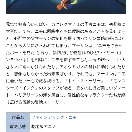
元気で好奇心いっぱい、カクレクマノミの子供ニモは、初登校に
大喜び。でも、ニモは同級生たちに度胸のあるところを見せよう
と、心配性の父マーリンの制止を振り切ってサンゴ礁の外に出た
ことから人間にさらわれてしまう。マーリンは、“ニモをさらっ
たボートを見た”と言う、親切だけど物忘れのひどいドリー（ナ
ンヨウハギ）を相棒に、ニモを探す果てしない海の旅へ―。巨大
なサメに追いかけられたり、アオウミガメの群れに助けられたり
と、想像もしなかった出来事ばかり。それでも、マーリンはニモ
に会いたい一心で旅を続ける。『トイ・ストーリー』、『モンス
ターズ・インク』のスタッフが贈る、息をのむほど美しいグレー
ト・バリアリーフの海を舞台に、個性的なキャラクターたちが繰
り広げる感動の冒険ストーリー。
作品名
ファインディング・ニモ
放送形態
劇場版アニメ