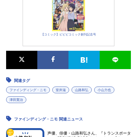
佐野勇斗リリーパッド：広瀬アリス
ボニー：天野叶愛ブレイズ：白山乃
愛ドーリー：沢城みゆきトリクシ
ー：許綾香ミスター・プリックルパ
ンツ：落合弘治レックス：三ツ矢雄
【コミック】ビビビコミック創刊記念号
二コンバット・カール：三宅健太ミ
ス...
関連タグ
ファインディング・ニモ
室井滋
山路和弘
小山力也
津田寛治
ファインディング・ニモ 関連ニュース
声優、俳優・山路和弘さん、『トランスポータ