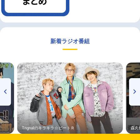
新着ラジオ番組
Trignalのキラキラ☆ビートＲ
森久