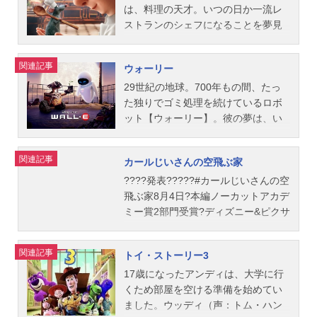
トキン カレン・ロバート・ジャク
いると、そこには小さな人間の女の
個性的なキャラクターたちが繰り広
にとって、想像を絶する冒険の始ま
性的な住民、サリー、メーター、ド
は、料理の天才。いつの日か一流レ
ソン製作総指...
子が立っていたのである！会社に知
げる感動の冒険ストーリー。作品名
りだった・・・。作品名Mr.インクレ
ック・ハドソンらとの人情味溢れる
ストランのシェフになることを夢見
られれば自分たちも隔離されてしま
ファインディング・ニモ放送形態劇
ディブル放送形態劇場版アニメスケ
触れ合いによって、次第にマックィ
ている。けれど、それは叶わぬ夢…
うため、サリーとマイクは厳しい追
場版アニメスケジュール2003年12月
ジュール2004年12月4日（土）キャ
ーンの心には変化が表れ始める。や
そう、レミーはネズミだから。そん
関連記事
ウォーリー
跡を逃れてこっそりと少女を人間界
6日（土）キャストマーリン：木梨憲
ストMr.インクレディブル：三浦友和
がて彼は、ゴールを勝ち取ることよ
なレミーが、ある事件をきっかけ
に戻そうとするが…。作品名モンス
武ドリー：室井滋ニモ：宮谷恵多ギ
インクレディブル夫人：黒木瞳シン
りも、もっと大切なことに気づいて
に、パリにある憧れのレストラン“グ
29世紀の地球。700年もの間、たっ
ターズ・インク放送形態劇場版ア...
ル：山路和弘クラッシュ：小山力也
ドローム：宮迫博之ヴァイオレッ
いき…。最高のスピード感、最高の
ストー”にやって来る。そこで見習い
た独りでゴミ処理を続けているロボ
ガーグル：津田寛治デブ&フロー：森
ト：綾瀬はるかダッシュ：海鋒拓也
楽しさ、最高の感動が味わえる、“人
シェフ、リングイニと出会い、ふた
ット【ウォーリー】。彼の夢は、い
崎めぐみエイ先生：赤坂泰彦コーラ
フロゾン：斎藤志郎エドナ・モー
とのつながりのあたたかさ”に気づか
りはあきらめかけた夢に向かって素
つか誰かと、手をつなぐこと。ある
ル：進藤晶子大口魚の母：LiLiCo小
ド：後藤哲夫ハフ：小倉智昭アンダ
せてくれる感動のストーリー。作品
敵な≪奇跡≫を巻き起こしていく！
日、そんなウォーリーの前に、真っ
関連記事
カールじいさんの空飛ぶ家
さな魚：中島ヒロト大きな魚：さか
ーマイナー：高田延彦ミラージュ：
名カーズ放送形態劇場版アニメシリ
自分を信じて一歩踏み出す勇気をく
白に輝くロボット【イヴ】が現れ
なクンロブスター：やまだひさしメ
渡辺美佐スタッフ監督：ブラッド・
ーズカーズスケジュール2006年7月1
れる、“夢のレシピ”をお届けします。
る。一目惚れしてしまったウォーリ
????発表?????#カールじいさんの空
カジキ：YASUイルカ：杉山...
バード製作：ジョン・ウォーカー製
日（土）キャストライトニング・マ
作品名レミーのおいしいレストラン
ーが、イヴに大切な宝物“植物”を見せ
飛ぶ家8月4日?本編ノーカットアカデ
作総指揮：ジョン・ラセター公開開
ックィーン：土田大メーター：山口
放送形態劇場版アニメスケジュール2
ると、思いがけない事態が！イヴは
ミー賞2部門受賞?ディズニー&ピクサ
始年＆季節2004アニメ映画(C)2026D
智充サリー：戸田恵子ルイジ：パン
007年7月28日（土）キャストアルフ
それを体内に取り込み、宇宙船に回
ーの大ヒット作✨妻との約束の地を
isney/Pixar.Allrightsreserved『Mr.イ
ツェッタ・ジローラモボブ・カトラ
レッド･リングイニ：佐藤隆太レミ
収されてしまう。イヴを失いたくな
目指し大空へ飛び出し大冒険‼️#マ
関連記事
トイ・ストーリー3
ンクレディブル』公式サイト『Mr.イ
ス：赤坂泰彦ダレル・カートリッ
ー：岸尾だいすけスキナー：浦山迅
い！必死に宇宙船にしがみついたウ
イ・エレメント#カールじいさんのデ
ンクレディブル』公式Twitter動画配
プ：福澤朗ラモーン：樋浦勉グイ
ジャンゴ：麦人エミール：茶風林イ
ォーリーは、大気圏外へと飛び出し
ートpic.twitter.com/OPlVDrcBu2—ア
17歳になったアンディは、大学に行
信情報【PR】※本ページは...
ド：デニーロ・デ・ジローラモドッ
ーゴ：家弓家正オーグスト・グスト
て…。宇宙の遥か彼方でウォーリー
ンク＠金曜ロードショー公式(@kinro
くため部屋を空ける準備を始めてい
ク・ハドソン：浦山迅フロー：片岡
ー：有川博コレット：甲斐田裕子ス
を待ち受けていたのは、地球の未来
_ntv)July13,202378歳のカールじい
ました。ウッディ（声：トム・ハン