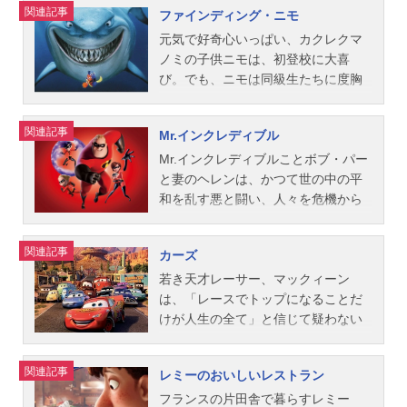
関連記事
ファインディング・ニモ
ター製作総指揮：エドウィン・キャ
ッタ姫：土井美加ドット姫：須藤祐
れて、仲間たちの元に戻りたい気持
スターズ社のエリート中のエリート
ットマル スティーヴ・ジョブス製
実女王アリ：磯辺万沙子モルト、P・
ちが揺らぎ始めていました。そんな
で全社員の憧れの的となっているの
元気で好奇心いっぱい、カクレクマ
作：ラルフ・グッゲンハイム ボニ
T・フリー：岡田吉弘スリム：伊藤和
時、さまざまな危険をくぐりぬけ、
が、悲鳴獲得ポイントNO.1の怖がら
ノミの子供ニモは、初登校に大喜
ー・アーノルド脚本：ジョス・ウィ
晃ハイムリック：島香裕フランシ
バズたちがウッディ救出に現れ
せ屋、サリーことジェームズ・P.サリ
び。でも、ニモは同級生たちに度胸
ードン アンドリュー・スタント
ス：田中正彦マニー：小山武宏ジプ
て…。作品名トイ・ストーリー2放送
バンだ。仕事上のパートナーで大親
のあるところを見せようと、心配性
ン ジョエル・コーエン アレッ
シー：相沢恵子ロージー：林佳代子
形態劇場版アニメシリーズトイ・ス
友のマイク・ワゾウスキとのコンビ
の父マーリンの制止を振り切ってサ
関連記事
Mr.インクレディブル
ク・ソコロウ ジョー・ランフト原
タック＆ロール：水野龍司ディム：
トーリーシリーズスケジュール2000
は完璧。一目見ただけでビビってし
ンゴ礁の外に出たことから人間にさ
案：ピート・ドクター ジョン・ラ
郷里大輔Mr.ソイル：仲野裕フローラ
年3月11日（土）キャストバズ・ライ
まう恐ろしいルックスと、日々の厳
らわれてしまう。マーリンは、“ニモ
Mr.インクレディブルことボブ・パー
セター ジョー・ランフト アンド
先生：佐藤しのぶスタッフ監督：ジ
トイヤー：所ジョージウッディ：唐
しい訓練の成果である脅かしテクニ
をさらったボートを見た”と言う、親
と妻のヘレンは、かつて世の中の平
リュ...
ョン・ラセター共同監督：アンドリ
沢寿明ジェシー：日下由美プロスペ
ックで、次々とエネルギー・ボンベ
切だけど物忘れのひどいドリー（ナ
和を乱す悪と闘い、人々を危機から
ュー・スタントン製作：ダーラ・K・
クター：小林修ミスター・ポテトヘ
を子供の悲鳴で満タンにしていく。
ンヨウハギ）を相棒に、ニモを探す
救い出す大活躍をしていた。ところ
アンダーソン、ケヴィン・リハー脚
ッド：名古屋章スリンキー・ドッ
だが、実はモンスターの方こそ、子
果てしない海の旅へ―。巨大なサメ
が、15年前のスーパー・ヒーロー制
関連記事
カーズ
本：アンドリュー・スタントン、ド
グ：永井一郎レックス：三ツ矢雄二
供たちを心底怖がっていた。彼らは
に追いかけられたり、アオウミガメ
度廃止を機に、夫妻は一般市民とし
ナルド・マッケネリー、ボブ・ショ
ハム：大塚周夫ボー・ピープ：戸田
人間の子供は有毒だと信じており、
の群れに助けられたりと、想像もし
て暮らすことを余儀なくされ、3人の
若き天才レーサー、マックィーン
ー主題歌「Thetimeofyourlife」...
恵子アル・マクウィギン：樋浦勉ア
例え靴下一枚であってもモンスタ
なかった出来事ばかり。それでも、
子供たちヴァイオレット、ダッシ
は、「レースでトップになることだ
ンディ：北尾亘ミセス・ポテトヘッ
ー・シティに持ち込むことは禁止さ
マーリンはニモに会いたい一心で旅
ュ、ジャック・ジャックと共に、“普
けが人生の全て」と信じて疑わない
ド：楠トシエウィージー：佐古正人
れているくらいなのだ。そしてモン
を続ける。『トイ・ストーリー』、
通”の家族生活を送ろうと努力してい
身勝手な性格。そんなマックィーン
スタッフ監督：ジョン・ラセター共
スター・シティの歴史を揺るがす大
『モンスターズ・インク』のスタッ
た。再び世界を救うことを夢見続け
が、チャンピオン決定戦へと向かう
関連記事
レミーのおいしいレストラン
同監督：リー・アンクリッチ アッ
事件は、ある日突然に起こった。仕
フが贈る、息をのむほど美しいグレ
るボブの元に、ある日、謎の手紙が
途中で迷い込んだ田舎町≪ラジエー
シュ・ブラノン製作：ヘレン・プロ
事を終えたサリーが残務整理をして
ート・バリアリーフの海を舞台に、
届く。それは、彼と彼の愛する家族
ター・スプリングス≫。その町の個
フランスの片田舎で暮らすレミー