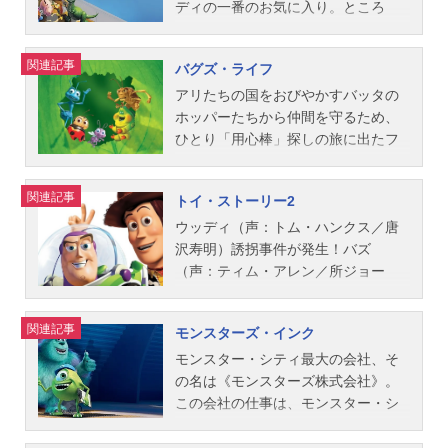
ディの一番のお気に入り。ところ
タッフ監督：アンドリュー・スタン
が、アンディの誕生日に最新式のス
トン共同監督：アンガス・マクレー
ペース・レンジャー、バズ・ライト
ン製作総指揮：ジョン・ラセター製
関連記事
バグズ・ライフ
イヤー（声：ティム・アレン／所ジ
作：リンジー・コリンズ脚本：アン
ョージ）が現れて、ウッディの主役
アリたちの国をおびやかすバッタの
ドリュー・スタントン ヴィクトリ
の座が奪われそうに。張り合うウッ
ホッパーたちから仲間を守るため、
ア・ストラウス音楽：トーマス・ニ
ディとバズは、ひょんなことからオ
ひとり「用心棒」探しの旅に出たフ
ューマン海洋生物監修：さかなク
モチャいじめが趣味の少年シドに捕
リック。彼が連れて帰ったのは、男
ン...
まってしまい、大ピンチ！脱出作戦
っぽい性格とキュートな外見にギャ
関連記事
トイ・ストーリー2
で力を合わせて頑張るうちに、やが
ップのあるテントウ虫のフランシス
て“友情の絆”が芽生えていく…。作品
や、くいしんぼうイモ虫のハイムリ
ウッディ（声：トム・ハンクス／唐
名トイ・ストーリー放送形態劇場版
ックたち。勇者だと思って歓迎した
沢寿明）誘拐事件が発生！バズ
アニメシリーズトイ・ストーリーシ
彼らが実はサーカスの団員だと知っ
（声：ティム・アレン／所ジョー
リーズスケジュール1996年3月23日
たアリたちの結論は、「フリック追
ジ）とオモチャ仲間たちは、ウッデ
（土）キャストバズ・ライトイヤ
放」。たったひとりの理解者、小さ
ィを見つけ出すために、決死の覚悟
関連記事
モンスターズ・インク
ー：所ジョージウッディ：唐沢寿明
なドット姫にはげまされ、フリック
で外の世界に飛び出します。一
ミスター・ポテトヘッド：名古屋章
が考えた一発逆転のホッパー撃退大
方、“超プレミアム人形”として、カウ
モンスター・シティ最大の会社、そ
スリンキー・ドッグ：永井一郎レッ
作戦とは―！？作品名バグズ・ライ
ガール人形のジェシーや馬のブルズ
の名は《モンスターズ株式会社》。
クス：三ツ矢雄二ハム：大塚周夫ボ
フ放送形態劇場版アニメスケジュー
アイと一緒に日本のオモチャ博物館
この会社の仕事は、モンスター・シ
ー・ピープ：戸田恵子アンディ：市
ル1999年3月13日（土）キャストフ
へ送られようとしていたウッディ
ティのエネルギー源である子供たち
村浩佑スタッフ監督：ジョン・ラセ
リック：宮本充ホッパー：壌晴彦ア
は、ジェシーからある事実を聞かさ
の悲鳴を集めること。そして、モン