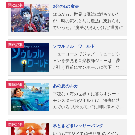
作：リンジー・コリンズ脚本：アン
ルイジ：パンツェッタ・ジローラモ
ャストミゲル：石橋陽彩ヘクター：
ク・ジャック。その潜在能力は、ま
手作りおもちゃのフォーキー。彼は
関連記事
2分の1の魔法
ドリュー・スタントン ヴィクトリ
サリー：戸田恵子ミス・フリッタ
藤木直人エルネスト・デラクルス：
だ未知数。家事も育児も世界の危機
自分をゴミだと思い込み逃げ出して
ア・ストラウス音楽：トーマス・ニ
ー：定岡小百合ナタリー・サートゥ
橋本さとしママ・イメルダ：松雪泰
も、驚異のスキルと家族の絆で乗り
しまう…。フォーキーを救おうとす
はるか昔、世界は魔法に満ちていた
ューマン海洋生物監修：さかなク
ン：園崎未恵スタッフ監督：ブライ
子おばあちゃん：磯辺万沙子お父さ
越える、この夏最高の一家団結アド
るウッディを待ち受けていたのは、
が、時の流れと共に魔法は忘れられ
ン...
アン・フィー製作：ケヴィン・レハ
ん：横山だいすけパパ・フリオ：多
ベンチャーが誕生した!作品名インク
一度も愛されたことのないおもちゃ
ていった。“魔法が消えかけた”世界に
ー共同製作：アンドレア・ウォーレ
田野曜平オスカル／フェリペ：佐々
レディブル・ファミリー放送形態劇
や、かつての仲間ボーとの運命的な
暮らす少年イアンは、自分に自信が
ン製作総指揮：ジョン・ラセター脚
木睦事務官：チョー広場のマリアッ
場版アニメスケジュール2018年8月1
出会い、そしてスリルあふれる冒険
持てず、何をやっても上手くいかな
関連記事
ソウルフル・ワールド
本：キール・マレー、ボブ・ピータ
チ／グスタヴォ：坂口候一ママ・コ
日（水）キャストボブ／Mr.インクレ
だった。ウッディが目にする新たな
いことばかり。そんな彼の叶わぬ願
ーソン、マイク・リッチ音楽：ラン
コ：大方斐紗子フリーダ・カーロ：
ディブル：三浦友和ヘレン／イラス
世界とは？ウッディやバズら仲間た
いは、彼が生まれる前に亡くなった
ニューヨークでジャズ・ミュージシ
ディ・ニューマンプロダクション・
渡辺直美スタッフ監督：リー・アン
ティガール：黒木瞳ヴァイオレッ
ちの新たな旅立ちと冒険を描く「ト
父に会う事。16歳の誕生日プレゼン
ャンを夢見る音楽教師ジョーは、夢
デ...
クリッチ共同監督：エイドリアン・
ト：綾瀬はるかダッシュ：山崎智史
イ・ストーリー」史上最大の感動ア
トに、父が母に託した魔法の杖を贈
が叶う直前にマンホールに落下して
モリーナ製作：ダーラ・K・アンダー
ジャック・ジャック：イーライ・フ
ドベンチャー。作品名トイ・ストー
られたイアンは、杖と共に贈られた
しまう…。彼が迷い込んだのは、ソ
ソン製作総指揮：ジョン・ラセター
シールウィンストン・ディヴァー：
リー4放送形態劇場版アニメシリーズ
手紙に記されていたのは＜父を24時
ウル＜魂＞たちが地上に生まれる前
関連記事
あの夏のルカ
脚本：エイドリアン・モリーナ、マ
木下浩之イヴリン・ディヴァー：加
トイ・ストーリーシリーズスケジュ
間だけ蘇らせる魔法＞──だが魔法に
に「どんな自分になるか」を決める
シュー・アルドリッチ音楽：マイケ
藤有生子フロゾン：斎藤志郎ヴォイ
ール2019年7月12日（金）キャスト
失敗して“半分”の足だけの姿で父を復
世界だった！そこでジョーが出会っ
平穏な＜海の世界＞に暮らすシー・
ル・ジアッキーノ楽曲：クリ...
ド：小島瑠璃子エドナ・モード：後
ウッディ：唐沢寿明バズ：所ジョー
活させてしまう──。魔法オタクで陽
たのは、やりたいことを見つけられ
モンスターの少年ルカは、海底に沈
藤哲夫ヘレクトリクス：サンシャイ
ジボー・ピープ：戸田恵子フォーキ
気な兄バーリーの助けを借りて、イ
ず、“人間に生まれたくない”と何百年
んでいる“人間のモノ”に興味津々で、
ン池崎スクリーンスレイヴァー：相
ー：竜星涼デューク・カブーン：森
アンは父を完全（全部）に蘇らせる
もソウルの世界に留まっている“22
見たことのない世界への憧れは募る
馬幸人アンダーマイナー：髙田延彦
川智之ダッキー：松尾駿（チョコレ
魔法を探す旅に出るが、彼らに残さ
番”と呼ばれるソウル。夢のために地
ばかり。人間の世界を知るシー・モ
関連記事
私ときどきレッサーパンダ
スタッフ脚本＆監督：ブラッド・バ
ートプラネット）バニー：長田庄平
れた時間は、あと24時間しかなかっ
上での人生を取り戻したいジョーは2
ンスターのアルベルトと出会った彼
ード製作：ジョン・ウォーカー、ニ
（チョコレートプラネット）ギャビ
た…。作品名2分の1の魔法放送形態
2番に協力を求めるが…奇跡の大冒険
は、ついに海の掟を破り、2人でポル
いつも“マジメで頑張り屋”のメイは、