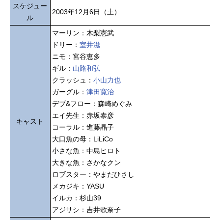
スケジュー
2003年12月6日（土）
ル
マーリン：木梨憲武
ドリー：
室井滋
ニモ：宮谷恵多
ギル：
山路和弘
クラッシュ：
小山力也
ガーグル：
津田寛治
デブ&フロー：森崎めぐみ
エイ先生：赤坂泰彦
キャスト
コーラル：進藤晶子
大口魚の母：LiLiCo
小さな魚：中島ヒロト
大きな魚：さかなクン
ロブスター：やまだひさし
メカジキ：YASU
イルカ：杉山39
アジサシ：吉井歌奈子