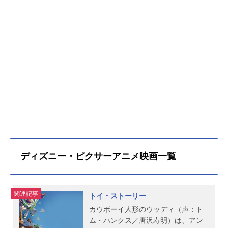
「今度は僕がドリーを助けるよ」、
ニモやマーリンたちに支えられて、
ドリーがたどり着いたのは海の生き
物たちにとって禁断の《人間の世
界》だった…。そこで、ドリーは7本
足のタコのハンクや泳ぎが苦手なジ
ンベエザメのデスティニー、自分に
自信がないシロイルカのベイリーな
ど、個性豊かな新しい仲間たちと出
会う。ドリーのパパやママは一体ど
こに？ディズニー／ピクサーが贈
る、大海原から人間の世界まで縦横
無尽にノンストップで展開する感動
の冒険ファンタジー！作品名ファイ
ディズニー・ピクサーアニメ映画一覧
ンディング・ドリー放送形態劇場版
アニメスケジュール2016年7月16日
（土）キャストドリー：室井滋マー
リン：木梨憲武ハンク：上川隆也デ
関連記事
トイ・ストーリー
スティニー：中村アンニモ：菊地慶
カウボーイ人形のウッディ（声：ト
ベイリー：多田野曜平ベビー・ドリ
ム・ハンクス／唐沢寿明）は、アン
ー：青山ららエイ先生：赤坂泰彦ス