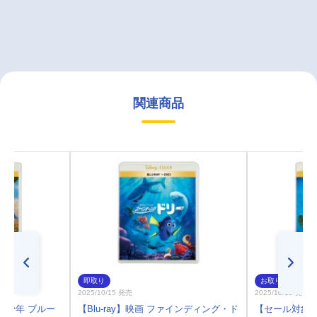
関連商品
即取り
お取り寄せ
2025/10/15 発売
2025/10/15 発売
ロと少年 ブルー
【Blu-ray】映画 ファインディング・ド
【セール対象】【