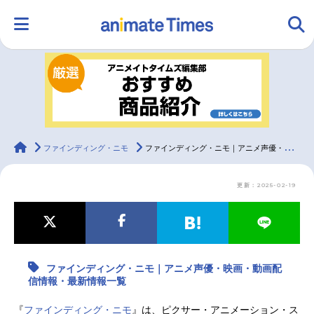
HOME
ランキング
アニメ
声優
ラジオ
みんなの声
グッズ
映画
animateTimes
ファインディング・ニモ
ファインディング・ニモ｜アニメ声優・映画・動画配信情報・最新情報一覧
更新：2025-02-19
マンガ・ラノベ
ゲーム・アプリ
音楽
コスプレ
2.5次元
配信・Vtuber
トレンド
無料マンガ
ファインディング・ニモ｜アニメ声優・映画・動画配
最新記事一覧
信情報・最新情報一覧
アニメ記事一覧
声優記事一覧
『
ファインディング・ニモ
』は、ピクサー・アニメーション・ス