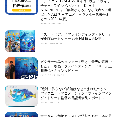
ー』『PSYCHO-PASS サイコパス』『ウィッ
チャー3 ワイルドハント』『DEATH
STRANDING』『麒麟がくる』など代表作に選
ばれたのは？ − アニメキャラクター代表作ま
とめ（2021 年版）
2021-06-04 00:00
『ズートピア』『ファインディング・ドリー』
が金曜ロードショーで地上波初放送決定！
2018-05-18 18:25
ピクサー作品のオファーを受け「青天の霹靂で
した」 映画『ファインディング・ドリー』上
川隆也さんインタビュー
2016-07-27 08:00
“絶対に作らない”続編はなぜ生まれたのか？
ディズニー・アニメーション『ファインディン
グ・ドリー』監督来日記者会見レポート！
2016-07-02 16:30
室井さんら翻訳キャストが監督たちに日本の思