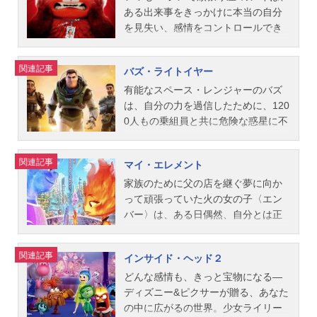
コル・パラディス・グリンド...
ー・ギャビー：新木優子ギグル・マ
劇場版アニメシリーズディズニー映
を繰り広げる二人が、最後に見つけ
トロッソの町に足を踏み入れる。身
ある出来事をきっかけに本当の自分
クディンプルズ：竹内順子ジェシ
画スケジュール2020年8月21日
た＜人生のきらめき＞とは…？作品
体が乾くと人間の姿になる性質を持
を見失い、感情をコントロールでき
ー：日下由美レックス：三ツ矢雄二
（金）キャストイアン・ライトフッ
名ソウルフル・ワールド放送形態配
つ彼らは、どこからみても普通の少
なくなってしまう。そして翌朝めざ
ハム：咲野俊介スタッフ監督：ジョ
ト：志尊淳バーリー・ライトフッ
信スケジュール2020年12月25日
年だが、少しでも水に濡れると元の
めると、レッサーパンダになってし
関連記事
バズ・ライトイヤー
シュ・クーリー脚本：ステファニ
ト：城田優ローレル・ライトフッ
（金）【劇場公開】2024年4月12日
姿に…この“秘密”を人間に知られる恐
まった！突然の変身に隠された、メ
ー・フォルソム脚本・製作総指揮：
ト：近藤春菜（ハリセンボン）マン
（金）キャストジョー：浜野謙太22
怖を抱きながらも、ルカは目の前に
イも知らない驚きのとは…？“自分ら
有能なスペース・レンジャーのバズ
アンドリュー・スタントン製作：
ティコア：浦嶋りんこコルト・ブロ
番：川栄李奈ムーンウィンド：福田
広がる新しい世界に魅了されてい
しさは、ひとつじゃない”――どんな
は、自分の力を過信したために、120
ジ...
ンコ：村治学ウィルデン・ライトフ
転球テリー：梅田貴公美カウンセラ
く。もっと知りたい。この世界のす
自分も好きになれる、“じぶん解放”エ
0人もの乗組員と共に危険な惑星に不
ット：宗矢樹頼スペクター：斉藤貴
ー・ジェリー：北西純子カウンセラ
べてを──だが、ルカとアルベルトの
ンターテイメント！作品名私ときど
時着してしまう。地球に帰還するた
美子ゴア：大井麻利衣デュードロッ
ー・ジェリー：多田野曜平カウンセ
無邪気な冒険はやがて、海と陸とに
きレッサーパンダ放送形態配信スケ
め、バズは猫型の友だちロボットの
関連記事
マイ・エレメント
プ：林真里花グレックリン：新谷真
ラー・ジェリー：後藤敦カウンセラ
分断されてきた2つの世界に大事件を
ジュール2022年3月11日（金）【劇
ソックスと共に不可能なミッション
弓ガクストン：丸山壮史アヴェル：
ー・ジェリー：仲野裕カウンセラ
巻き起こす。果たして、ルカの禁断
場公開】2024年3月15日（金）キャ
に挑む。その行く手には、ずっと孤
家族のために父の店を継ぐ夢に向か
魚建フェンウィック：立木文彦スタ
ー・ジェリー：森夏姫リバ：定岡小
の憧れが生んだ＜ひと夏の奇跡＞と
ストメイ：佐竹桃華ミン：木村佳乃
独だったバズの人生を変えるイジー
って頑張っていた火の女の子〈エン
ッ...
百合デズ：宮本崇弘カーリー：丸山
は、何か…？作品名あの夏のルカ放
ミリアム：関根有咲アビー：れいみ
や個性豊かな仲間たちと、思いもよ
バー〉は、ある日偶然、自分とは正
壮史ドロシア：RICOコニー：横溝菜
送形態配信スケジュール2021年6月1
プリヤ：田村睦心ジン：安元洋貴メ
らぬ“敵”が待ち受けていた──。「ト
反対で自由な心を持つ水の青年〈ウ
帆メルバ：野村須磨子ポール：木村
8日（金）【劇場公開】2024年3月29
イのおばあちゃん：定岡小百合タイ
イ・ストーリー」で誰よりも仲間思
ェイド〉と出会う。ウェイドと一緒
関連記事
インサイド・ヘッド２
昴ルル：西宏子医師：鷄冠井美智子
日（金）キャストルカ：阿部カノン
ラー：木村皐誠デヴォン：花江夏樹
いのバズ・ライトイヤーの、知られ
に初めて世界の広さに触れたエンバ
ストリートミュージシャン：瑛人ス
アルベルト：池田優斗ジュリア：福
スタッフ監督：ドミー・シー製作：
ざるルーツを描く感動のファンタジ
ーは、ふと自分の新たな可能性を考
どんな感情も、きっと宝物になる―
タッフ監督：ピート・ドクター共同
島香々エルコレ：浪川大輔ダニエ
リンジー・コリンズ配給：ウォル
ー・アドベンチャー。作品名バズ・
え始める――私の本当にやりたいこ
ディズニー&ピクサーが贈る、あなた
監...
ラ：高乃麗マッシモ：乃村健次ロレ
ト・ディズニー・ジャパン公開開始
ライトイヤー放送形態劇場版アニメ
とって…？火の世界の外へひそかな
の中に広がるの世界。少女ライリー