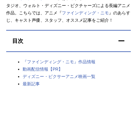
タジオ、ウォルト・ディズニー・ピクチャーズによる長編アニメ
アニメ映画一覧
実写化映画一覧
作品。こちらでは、アニメ『
ファインディング・ニモ
』のあらす
じ、キャスト声優、スタッフ、オススメ記事をご紹介！
今期アニメ曜日別一覧
春アニメ
夏アニメ
目次
秋アニメ
冬アニメ
『ファインディング・ニモ』作品情報
男性声優/女性声優一覧
動画配信情報【PR】
ディズニー・ピクサーアニメ映画一覧
FOLLOW US
最新記事