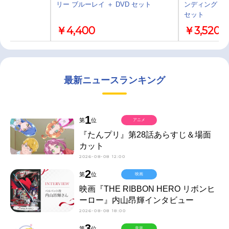
リー ブルーレイ ＋ DVD セット
ンディング・ニ
セット
￥4,400
￥3,520
最新ニュースランキング
1
第
位
アニメ
『たんプリ』第28話あらすじ＆場面
カット
2026-08-08 12:00
2
第
位
映画
映画『THE RIBBON HERO リボンヒ
ーロー』内山昂輝インタビュー
2026-08-08 18:00
3
第
位
音楽