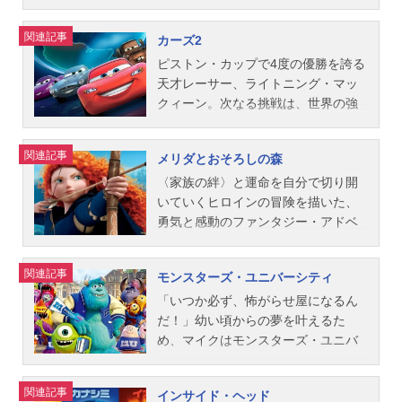
富枝サージ：麦人シェリフ：池田勝
タッフ脚本・監督：ブラッド・バー
が懸かった壮大な冒険だった！純粋
さんは、最愛の妻エリーに先立た
クス／唐沢寿明）やバズ（声：ティ
フィルモア：八奈見乗児リジー：森
ド製作：ブラッド・ルイス製作総指
にただ大切な相手を“愛する”ことの素
れ、彼女との思い出が詰まった家で
ム・アレン／所ジョージ）たちオモ
関連記事
カーズ2
ひろ子マック：立木文彦レッド：ル
揮：ジョン・ラセター、アンドリュ
晴らしさを教えてくれる、PIXARが
一人暮らしをしていた。幼なじみだ
チャ仲間は、アンディとの別れの予
イス・ダニエル・ラミレスチック・
ー・スタントンストーリー原案：ヤ
贈る“29世紀のラブストーリー”。作
った二人は、冒険家チャールズ・マ
感に戸惑うばかり。そんなある日、
ピストン・カップで4度の優勝を誇る
ヒックス：内田直哉キング：岩崎ひ
ン・ピンカヴァ、ジム・カポビアン
品名ウォーリー放送形態劇場版アニ
ンツに憧れて、彼が幻の鳥を追って
ウッディたちは手違いで、なんと、
天才レーサー、ライトニング・マッ
ろし...
コ、ブラッド・バードストーリー監
メスケジュール2008年12月5日
消息を絶った南米の“パラダイスの
保育園に寄付されてしまいます！そ
クィーン。次なる挑戦は、世界の強
修：マーク・アンドリュースプロダ
（金）キャストウォーリー：横堀悦
滝”に、いつか一緒に行こうと約束し
こに暮らすたくさんのオモチャたち
豪が集うワールド・グランプリだ！
クション・デザイン：ハーレイ・ジ
夫艦長：草刈正雄イヴ：園崎未恵BN
ていた。ある日、カールじいさんは
に歓迎されて喜ぶバズたちは、アン
親友のレッカー車メーターと一緒に
関連記事
メリダとおそろしの森
ェサップ音楽：マイケル・ジアッチ
L会長：フレッド・ウィラード（小川
エリーとの約束を果たすため、人生
ディの元へ帰ろうと訴えるウッディ
やってきたのは、第1戦の開催地、日
ーノ主題歌「レミーのおいしいレス
真司）オート：江原正士モー：吉野
最大の決心をする。住み慣れた家に
には耳を貸しません。たったひとり
本！ところが、レース開幕の大興奮
〈家族の絆〉と運命を自分で切り開
トラン」マイケル・ジアッチーノ
裕行ジョン：立木文彦メアリー：さ
無数の風船を結びつけ、“パラダイス
脱出したウッディでしたが、仲間た
の裏側では、巨大な陰謀が始動して
いていくヒロインの冒険を描いた、
公...
とうあいコンピュータ：小山茉美ス
の滝”を目指して大空へ！偶然空飛ぶ
ちに危険が迫っていることを知り、
いた！世界各国へと舞台を移し、
勇気と感動のファンタジー・アドベ
タッフ監督：アンドリュー・スタン
家に乗り合わせた少年ラッセル、南
救出に戻るのですが…。たとえ助か
次々と繰り広げられる華麗なるレー
ンチャー。馬を駆り、弓を射ること
トン製作：ジム・モリス共同製作：
米で出会う不思議な犬ダグと共に、
ったとしても、もう居場所のないウ
スと白熱の“スパイ戦”。そして、この
が大好きなお転婆な王女メリダは、
関連記事
モンスターズ・ユニバーシティ
リンゼイ・コリンズ製作総指揮：ジ
冒険の旅が始まる。思いもよらない
ッディたち。そんな彼らを待ち受け
最強の親友コンビを待ち受ける、驚
魔法で熊に変えられてしまった母を
ョン・ラセター音楽：トーマス・ニ
運命が待ち受けるとも知らずに…。
ていた、“思いもよらぬ運命”とは？作
くべきミッションとは…？！マック
救う手掛かりを探して、森に足を踏
「いつか必ず、怖がらせ屋になるん
ューマン原案：アンドリュー・スタ
果てなき可能性のある人生の素晴ら
品名トイ・ストーリー3放送形態劇場
ィーンとメーターの友情が世界を救
み入れる。そこで彼女は、思いもよ
だ！」幼い頃からの夢を叶えるた
ン...
しさを教えてくれる、大人から子供
版アニメシリーズトイ・ストーリー
う、感動のアクションアドベンチャ
らない自分の運命と向き合うのだっ
め、マイクはモンスターズ・ユニバ
まで楽しめるハートウォーミング・
シリーズスケジュール2010年7月10
ー！作品名カーズ2放送形態劇場版ア
た。神秘的な古代スコットランドを
ーシティの怖がらせ学部に入り、猛
アドベンチャー！作品名カールじい
日（土）キャストバズ・ライトイヤ
ニメシリーズカーズスケジュール201
舞台に、鬼火やおかしな魔女、キュ
勉強に励むことに。そこで出会った
関連記事
インサイド・ヘッド
さんの空飛ぶ家放送形態劇場版アニ
ー：所ジョージウッディ：唐沢寿明
1年7月30日（土）キャストライトニ
ートな三つ子の弟たちなど楽しいキ
のは怖がらせの才能に恵まれたサリ