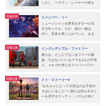
マ...
リー・レイ製作総指揮：ジョン・ラ
シミが放り出されてしまう。感情た
016年3月12日（土）キャストアー
界》だった…。そこで、ドリーは7本
しかし、ベテラン・レーサーの彼を
セター ピート・ドクター アンド
ちは、2つの重要な感情を失ったライ
ロ：石川樹スポット：ジャック・ブ
足のタコのハンクや泳ぎが苦手なジ
待ち受けていたのは、ハイテクを使
リュー・スタントン リー・アンク
リーを救うことができるのか？ カ
ライトパパ：山野井仁ママ：安田成
ンベエザメのデスティニー、自分に
った次世代レーサー、ジャクソン・
関連記事
リメンバー・ミー
リッチ製作補：ニコル・パラディ
ナシミに隠された、驚くべき＜秘密
美リビー：菊池心寧バック：堀川恭
自信がないシロイルカのベイリーな
ストーム。そして、ストームとのバ
ス・グリンドルストーリー：ダン・
＞とは一体…？ とても大切な自分
司ブッチ：松重豊ナッシュ：八嶋智
ど、個性豊かな新しい仲間たちと出
トルで焦ったマックィーンは、レー
ミュージシャンを夢見るギターの天
スキャンロン ダニエル・ガーソ
の一部なのに、あまりにも未知な
人ラムジー：片桐はいりイナズマド
会う。ドリーのパパやママは一体ど
スで大事故を起こしてしまう･･･。マ
才少年ミゲル。だが、彼の一族は
ン ロバ...
る“感情”が、身体をもったキャラクタ
カン：落合弘治ペット・コレクタ
こに？ディズニー／ピクサーが贈
ックィーンは再びレースに出るため
代々、音楽を禁じられていた。ある
ーとして11歳の少女ライリーを守る
ー：かぬか光明スタッフ監督：ピー
る、大海原から人間の世界まで縦横
に、新たな仲間のクルーズ・ラミレ
日、ミゲルは先祖たちが暮らす“死者
ために、予想もつかない冒険を繰り
ター・ソーン製作：デニース・リー
無尽にノンストップで展開する感動
スと、最新のトレーニング・マシン
の国”に迷い込んでしまった。日の出
関連記事
インクレディブル・ファミリー
広げる。作品名インサイド・ヘッド
ム製作総指揮：ジョン・ラセター
の冒険ファンタジー！作品名ファイ
で鍛え始める。果たしてマックィー
までに元の世界に戻らないと、ミゲ
放送形態劇場版アニメシリーズディ
リー・アンクリッチ アンドリュ
ンディング・ドリー放送形態劇場版
ンは、再びレースに戻れるのか―？
ルの体は消えてしまう！そんな彼に
彼らは、どこにでもいるフツーの家
ズニー映画スケジュ...
ー・スタントン脚本：メグ・レフォ
アニメスケジュール2016年7月16日
作品名カーズ／クロスロード放送形
手を差し伸べたのは、陽気だけど孤
族...ではない!パパもママも3人の子供
ーヴ音楽：マイケル・ダナ ジェ
（土）キャストドリー：室井滋マー
態劇場版アニメシリーズカーズスケ
独なガイコツ、ヘクター。やがて二
も、それぞれ異なるスーパーパワー
フ・ダナプロダクション・デザイ
リン：木梨憲武ハンク：上川隆也デ
ジュール2017年7月15日（土）キャ
人がたどり着く、ミゲルの一族の驚
を持ったヒーロー家族なのだ!超人的
ン：ハーレイ・ジェサップ撮影監督
スティニー：中村アンニモ：菊地慶
ストライトニング・マックィーン：
くべき“秘密”とは？すべての謎を解く
なパワーをもつパパ、ボブ、伸縮自
関連記事
トイ・ストーリー4
（ライティング）：シャロン・キャ
ベイリー：多田野曜平ベビー・ドリ
土田大クルーズ・ラミレス：松岡茉
鍵は、伝説の歌手が遺した名曲“リメ
在なゴム人間のママ、ヘレン、超高
ラハンセット・スーパーバイザー：
ー：青山ららエイ先生：赤坂泰彦ス
優スモーキー：有本欽隆スターリン
ンバー・ミー”に隠されていた…。作
速移動できる長男ダッシュと、鉄壁
“おもちゃにとって大切なのは子供の
デヴィッド・ムニエー主題歌「BestF
タッフ監督：アンドリュー・スタン
グ：大川透メーター：山口智充ジャ
品名リメンバー・ミー放送形態劇場
バリアで防御できる長女ヴァイのオ
そばにいること”──新たな持ち主ボニ
riend～...
トン共同監督：アンガス・マクレー
クソン・ストーム：藤森慎吾（オリ
版アニメシリーズディズニー映画ス
レット。さらに、スーパーパワーに
ーを見守るウッディ、バズらの前に
ン製作総指揮：ジョン・ラセター製
エンタルラジオ）ダスティ：加藤満
ケジュール2018年3月16日（金）キ
目覚めたばかりの赤ちゃんジャッ
現れたのは、ボニーのお気に入りで