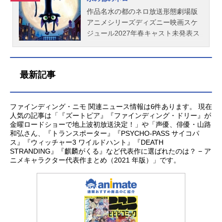
クター製作：デニス・リーム視覚効
ー）イイナー：花澤香菜ダリィ：坂
ニメスケジュール2025年8月1日
ニー映画スケジュール2026年3月13
がタブレットに支配されている」─他
果監修：サンジェイ・バクシプロダ
本真綾ランス：中村悠一ブルーフィ
（金）キャストエリオ：川原瑛都グ
日（金）キャストメイベル：芳根京
の子どもと同じように画面に夢中に
作品名水の都のネロ放送形態劇場版
クション・デザイナー：ドン・シャ
ー：武内駿輔ポーチー：花江夏樹ス
ロードン：佐藤大空オーヴァ：渡辺
子キング・ジョージ：小手伸也ロー
なり、このままでは遊びの中で輝い
アニメシリーズディズニー映画スケ
ンク編...
タッフ監督：ケルシー・マン制作：
直美オルガ：清野菜名ウゥゥゥゥ：
フ：宮田俊哉（Kis-My-Ft2）ジェリ
ていたボニーの笑顔が失われてい
ジュール2027年春キャスト未発表ス
マーク・ニールセン配給：ウォル
野呂佳代メルマック：中谷（マユリ
ー市長：渡部篤郎エレン：かなで（3
く…その一大事にジェシーは、ウッ
タッフ監督：エンリコ・カサローザ
ト・ディズニー・ジャパン主題歌
カ）ヘリックス：関智一クエスタ：
時のヒロイン）トム：宮野真守ダイ
ディに助けを求める。再びタッグを
配給：ウォルト・ディズニー・ジャ
「プレゼント」SEKAINOOWARI公開
沢城みゆきテグメン：安原義人ユニ
アン：森公美子虫の女王：大地真央
組んだウッディとバズと共に、ジェ
パン公開開始年＆季節2027アニメ映
最新記事
開始年＆季節2024アニメ映画(C)202
バーサル・ユーザー・マニュアル：
虫の王子：大谷育江魚の女王：緒方
シーはボニーの心を取り戻すため立
画(C)2026Disney/Pixar.AllRightsRes
3Disney/Pixar.AllRightsReserve...
子安武人グライゴン：松山ケンイチ
恵美鳥の王：江口拓也両生類の王：
ち上がるが…。旅の途中で“ハイテク
erved.『ディズニー公式』公式X（Tw
スタッフ監督：マデリン・シャラフ
杉田智和爬虫類の女王たち：NICO
おもちゃ”のスマーティー・パンツた
itter）
ファインディング・ニモ 関連ニュース情報は6件あります。 現在
ィアン ドミー・シー エイドリア
（平成フラミンゴ）スタッフ監督：
ちと出会い、思いがけない協力によ
人気の記事は「『ズートピア』『ファインディング・ドリー』が
ン・モリーナ制作：メアリー・アリ
ダニエル・チョン制作：ニコル・パ
って物語は新たな方向へ──。「ト
金曜ロードショーで地上波初放送決定！」や「声優、俳優・山路
ス・ドラム配給：ウォルト・ディズ
ラディス・グリンドル配給：ウォル
イ・ストーリー」が描き続けてき
和弘さん、『トランスポーター』『PSYCHO-PASS サイコパ
ス』『ウィッチャー3 ワイルドハント』『DEATH
ニー・ジャパン主題歌ED：「リボ
ト・ディズニー・ジャパン公開開始
た、人間とおもちゃの絆。その先に
STRANDING』『麒麟がくる』など代表作に選ばれたのは？ − ア
ン」BUMPOFCHICKEN公開開始年＆
年＆季節2026アニメ映画(C)2026Dis
たどり着く究極の“答え”とは？作品名
ニメキャラクター代表作まとめ（2021 年版）」です。
季節2025...
ney/Pixar.AllRightsReserved.『私が
トイ・ストーリー5放送形態劇場版ア
ビーバーになる時』公式サイト「デ
ニメシリーズトイ・ストーリースケ
ィズニー・スタジオ」公式X（Twitte
ジュール2026年7月3日（金）キャス
r）
トウッディ：唐沢寿明バズ：所ジョ
ージジェシー：日下由美フォーキ
ー：竜星涼スマーティー・パンツ：