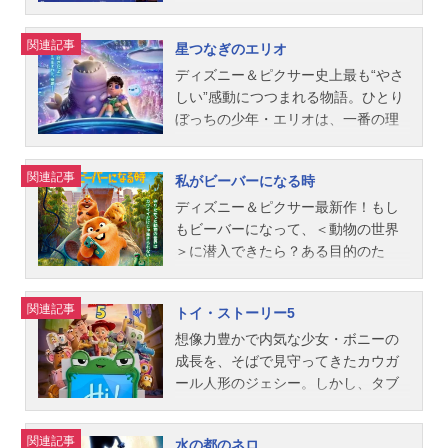
ンツォ：磯部勉チッチョ：落合福嗣
年＆季節2022アニメ映画(C)2022Dis
シリーズディズニー映画スケジュー
憧れを抱くエンバーだが、この街の
を子どもの頃から見守ってきた頭の
グイド：山田寛人スタッフ監督：エ
ney/Pixar.AllRightsReserved.『私と
ル2022年7月1日（金）キャストバ
ルールは、“違うエレメントと関わら
中の感情・ヨロコビたち。ある日、
関連記事
星つなぎのエリオ
ンリコ・カサローザ脚本：ジェシ
きどきレッサーパンダ』公式サイト
ズ・ライトイヤー：鈴木亮平イジ
ない”ことだった…。正反対のふたり
高校入学という人生の転機を控えた
ー・アンドリューズ、マイク・ジョ
「ディズニー・スタジオ」公式サイ
ー：今田美桜ソックス：山内健司
の出会いは“エレメントの世界”にどん
ライリーの中に、シンパイ率いるた
ディズニー＆ピクサー史上最も“やさ
ーンズ製作：アンドレア・ウォー...
ト
（かまいたち）モー：三木眞一郎ダ
な化学反応を起こすのか？作品名マ
ちが現れる。「ライリーの将来のた
しい”感動につつまれる物語。ひとり
ービー：磯辺万沙子ザーグ：銀河万
イ・エレメント放送形態劇場版アニ
めに、あなたたちはもう必要ない」
ぼっちの少年・エリオは、一番の理
丈アイヴァン：沢城みゆきアリーシ
メシリーズディズニー映画スケジュ
―シンパイたちの暴走により、追放
解者の両親を失った寂しさを抱え
ャ：りょうスタッフ監督：アンガ
ール2023年8月4日（金）『カールじ
されるヨロコビたち。巻き起こる“感
て、大好きな宇宙にいつも思いを馳
関連記事
私がビーバーになる時
ス・マクレーン制作：ギャリン・サ
いさんのデート』と同時上映キャス
情の嵐”の中で、ライリーは自分らし
せていた。「この広い世界のどこか
スマン配給：ウォルト・ディズニ
トエンバー：川口春奈ウェイド：玉
さを失っていく...。彼女を救うカギ
に、“本当の居場所”があるはず」彼の
ディズニー＆ピクサー最新作！もし
ー・ジャパン公開開始年＆季節2022
森裕太（Kis-My-Ft2）ゲイル：MEG
は、広大な世界の奥底に眠る“ある記
切ない願いが届き、星々の代表が集
もビーバーになって、＜動物の世界
アニメ映画(C)2021Disney/Pixar.AllRi
UMIファーン：伊達みきお（サンド
憶”に隠されていた―。作品名インサ
う夢のような“コミュニバース”に招か
＞に潜入できたら？ある目的のた
ghtsReserved.『バズ・ライトイヤ
ウィッチマン）バーニー：楠見尚己
イド・ヘッド２放送形態劇場版アニ
れる。そこで出会ったのは、同じよ
め、ビーバー型ロボットに意識を“ホ
ー』公式サイト『ディズニー・スタ
シンダー：塩田朋子ブルック：山像
メシリーズインサイド・ヘッドスケ
うに孤独なエイリアンの少年・グロ
ップ”させたメイベルは夢見ていた動
関連記事
トイ・ストーリー5
ジオ』公式Twitter動画配信情報【P
かおりクロッド：大谷育江ハロル
ジュール2024年8月1日（木）キャス
ードン。「そのままの君が好きだ
物との会話に大喜びするが、人間の
R】※本ページは動画配信サービスの
ド：高木渉アラン：間宮康弘レイ
トライリー：横溝菜帆カナシミ：大
よ」―心を通わせる彼らに迫
世界を揺るがす動物たちのとんでも
​想像力豊かで内気な少女・ボニーの
プロモーションが含まれています。
ク：濱口綾乃スタッフ監督：ピータ
竹しのぶムカムカ：小松由佳ビビ
る、“星々の世界”を揺るがす脅威。そ
ない計画を知ってしまう。ビーバー
成長を、そばで見守ってきたカウガ
※詳...
ー・ソーン脚本：ジョン・ホバー
リ：落合弘治イカリ：浦山迅ヨロコ
れを救うカギは、孤独なふたりが交
になった彼女が巻き起こす奇跡とは
ール人形のジェシー。しかし、タブ
グ キャット・リッケル ブレン
ビ：小清水亜美シンパイ：多部未華
わした“ある約束”にあった—。作品名
―？作品名私がビーバーになる時放
レット〈リリーパッド〉の登場で日
ダ・シュエ製作総指揮：ピート・ド
子ハズカシ：村上（マヂカルラブリ
星つなぎのエリオ放送形態劇場版ア
送形態劇場版アニメシリーズディズ
常は大きく変わる。「みんなの時間
関連記事
水の都のネロ