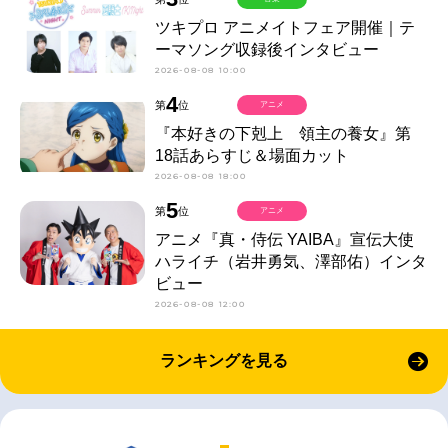
ツキプロ アニメイトフェア開催｜テ
ーマソング収録後インタビュー
2026-08-08 10:00
4
第
位
アニメ
『本好きの下剋上 領主の養女』第
18話あらすじ＆場面カット
2026-08-08 18:00
5
第
位
アニメ
アニメ『真・侍伝 YAIBA』宣伝大使
ハライチ（岩井勇気、澤部佑）インタ
ビュー
2026-08-08 12:00
ランキングを見る