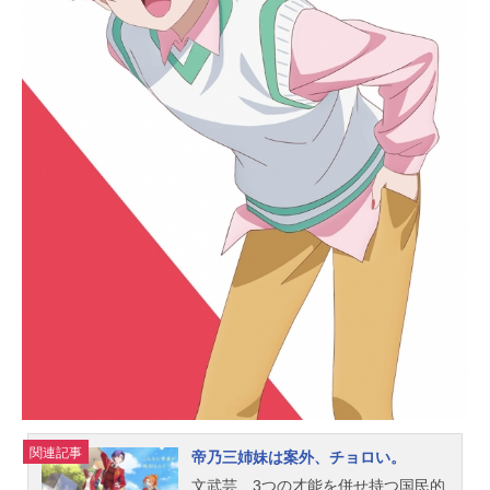
幼くも美しい少女の姿になってい
た！ 急変した世界の謎を解き明か
すため、ダンブルフは賢者の弟子ミ
ラを名乗り旅立つのであった。冒険
の果てに待ち受けているものとは―
―。作品名賢者の弟子を名乗る賢者
放送形態TVアニメスケジュール2022
年1月11日（火）～3月29日（火）T
OKYOMX・MBSほか話数全12話キャ
ストミラ：大森日雅ソロモン：村瀬
歩ルミナリア：日向未南ゼフ：斉藤
隼一アスバル：安元洋貴フリッカ：
櫻弥恵エメラ：夏吉ゆうこタクト：
井澤佳の実マリアナ：堀江由衣アマ
ラッテ：佐倉綾音ダンブルフ：ささ
きいさおクレオス：蒼井翔太アルフ
ィナ：戸松遥ソウルハウル：平川大
輔セロ：中島ヨシ...
関連記事
帝乃三姉妹は案外、チョロい。
文武芸、3つの才能を併せ持つ国民的