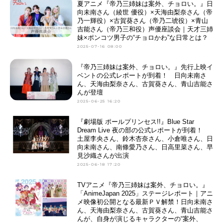
夏アニメ『帝乃三姉妹は案外、チョロい。』日
向未南さん（綾世 優役）×天海由梨奈さん（帝
乃一輝役）×古賀葵さん（帝乃二琥役）×青山
吉能さん（帝乃三和役）声優座談会｜天才三姉
妹×ポンコツ男子の“チョロかわ”な日常とは？
2025-07-16 08:00
『帝乃三姉妹は案外、チョロい。』先行上映イ
ベントの公式レポートが到着！ 日向未南さ
ん、天海由梨奈さん、古賀葵さん、青山吉能さ
んが登壇
2025-06-25 16:20
『劇場版 ポールプリンセス!!』Blue Star
Dream Live 夜の部の公式レポートが到着！
土屋李央さん、鈴木杏奈さん、小倉唯さん、日
向未南さん、南條愛乃さん、日高里菜さん、早
見沙織さんが出演
2025-06-18 17:20
TVアニメ『帝乃三姉妹は案外、チョロい。』
「AnimeJapan 2025」ステージレポート｜アニ
メ映像初公開となる最新ＰＶ解禁！日向未南さ
ん、天海由梨奈さん、古賀葵さん、青山吉能さ
んが、自身が演じるキャラクターの“案外、