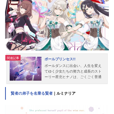
年10月14日（木）～2021年3月24日
（木）フジテレビ“ノイタミナ”ほか話
数全23話キャストボッジ：日向未南
カゲ：村瀬歩ダイダ：梶裕貴ヒリン
グ：佐藤利奈ドーマス：江口拓也ベ
ビン：上田燿司アピス：安元洋貴ド
ルーシ：田所陽向ホクロ：山下大輝
ボッス：三宅健太シーナ：本田貴子
魔法の鏡：坂本真綾デスハ―：下山
吉光デスパー：櫻井孝宏オウケン：
遊佐浩二スタッフ原作：十日草輔
関連記事
ポールプリンセス!!
『王様ランキング』（ビームコミッ
ポールダンスに出会い、⼈⽣を変え
クス／KADOKAWA刊）監督：八田洋
てゆく少⼥たちの努⼒と成⻑のスト
介シリーズ構成：岸本卓キャラクタ
ーリー星北ヒナノは、ごくごく普通
ーデザイン・総作画監督：野崎あつ
の控えめな17歳。幼いころから、お
こサブ...
ばあちゃんの営むプラネタリウムが
賢者の弟子を名乗る賢者
｜ルミナリア
⼤好きだったがそのプラネタリウム
をたたもうとしていることを知り、
おばあちゃんとプラネタリウムのた
めに何か⾃分にできることはないか