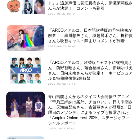
ト」』追加声優に花江夏樹さん、伊瀬茉莉也さ
んらが決定！ コメントも到着
2026-05-25 10:10
『ARCO／アルコ』日本語吹替版の予告映像が
解禁！ 黒川想矢さん、堀越麗禾さん、梶裕貴
さんら吹替キャスト陣よりコメントが到着
2026-04-09 14:00
『ARCO／アルコ』吹替版キャストに梶裕貴さ
ん、前野智昭さん、落合福嗣さん、伊駒ゆりえ
さん、日向未南さんらが決定！ キービジュア
ル＆特報映像第2弾解禁
2026-03-02 10:40
青山吉能さんからのクイズ大会開催!? アニメ
『帝乃三姉妹は案外、チョロい。』日向未南さ
ん、天海由梨奈さん、古賀葵さんが登壇&「日
曜日のメゾンデ」によるライブも披露された
「Aniplex Online Fest 2025」ステージオフィ
シャルレポート
2025-09-16 14:00