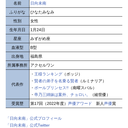
名前
日向未南
ふりがな
ひなたみなみ
性別
女性
生年月日
1月24日
星座
みずがめ座
血液型
B型
出身地
福島県
所属事務所
アクセルワン
・
王様ランキング
（ボッジ）
・
賢者の弟子を名乗る賢者
（ルミナリア）
代表作
・
ポールプリンセス!!
（南曜スバル）
・
帝乃三姉妹は案外、チョロい。
（綾世優）
受賞歴
第17回（2022年度）
声優アワード
新人
声優
賞
「日向未南」公式プロフィール
「日向未南」公式Twitter