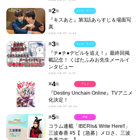
2
第
位
マンガ・ラノベ
『キスあと』第3話あらすじ＆場面写
真
2026-08-07 14:45
3
第
位
マンガ・ラノベ
『チ●チ●デビルを追え！』最終回掲
載記念！ くぼたふみお先生メールイ
ンタビュー
2026-08-07 12:15
4
第
位
アニメ
『Destiny Unchain Online』TVアニメ
化決定！
2026-08-07 00:00
5
第
位
声優
コラム連載「IBERIs& Write Here!!」
三波春香 #5【［急募］メロさ。三波
春香です。】