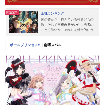
関連記事
王様ランキング
国の豊かさ、抱えている強者どもの
数、そして王様自身がいかに勇者の
ごとく強いか、それらを総合的にラ
ンキングしたもの、それが“王様ラン
キング”である。主人公のボッジは、
ポールプリンセス!!
｜南曜スバル
王様ランキング7位のボッス王が統治
する王国の第一王子として生まれ
た。ところがボッジは、生まれつき
耳が聞こえず、まともに剣すら振れ
ぬほど非力であり、家臣はもちろん
民衆からも「とても王の器ではな
い」と蔑まれていた。そんなボッジ
にできた初めての友達、カゲ。カゲ
との出会い、そして小さな勇気によ
って、ボッジの人生は大きく動きだ
す――――。作品名王様ランキング
放送形態TVアニメスケジュール2021