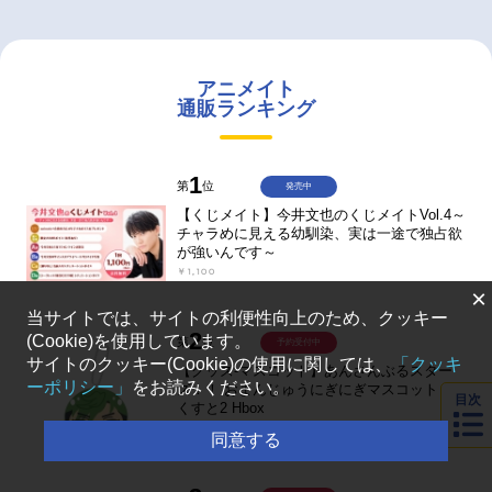
アニメイト
通販ランキング
1
第
位
発売中
【くじメイト】今井文也のくじメイトVol.4～
チャラめに見える幼馴染、実は一途で独占欲
が強いんです～
￥1,100
×
当サイトでは、サイトの利便性向上のため、クッキー
2
(Cookie)を使用しています。
第
位
予約受付中
サイトのクッキー(Cookie)の使用に関しては、
「クッキ
【グッズ-マスコット】あんさんぶるスター
ーポリシー」
をお読みください。
ズ！！ おまんじゅうにぎにぎマスコット ね
目次
くすと2 Hbox
￥770
同意する