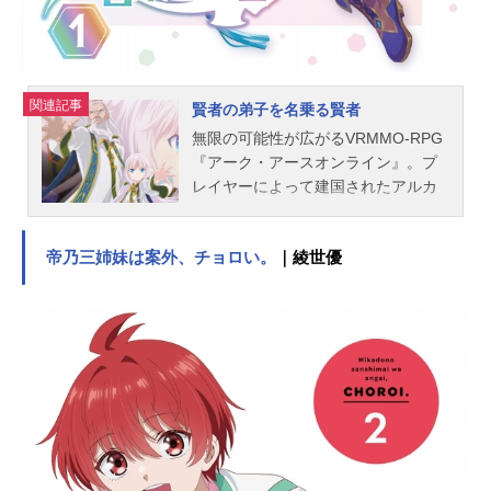
られたら、⽉謝で家賃が払えるから
再開してもいいわよ」と⾔ってしま
うのだった。ヒナノとリリアはさ
っ...
関連記事
賢者の弟子を名乗る賢者
無限の可能性が広がるVRMMO-RPG
『アーク・アースオンライン』。プ
レイヤーによって建国されたアルカ
イト王国の九賢者が一人、威厳あふ
れる老齢の召喚術士ダンブルフもま
帝乃三姉妹は案外、チョロい。
｜綾世優
たプレイヤーの一人だった。ある
日、彼は世界の異変に気づく。ゲー
ムでは無かった味覚や臭覚が生ま
れ、ログアウトもできない。さら
に、NPCが実に人間くさい反応を見
せる。――それはゲームが紛れもな
い現実となった証であった。しかも
この世界では、30年もの月日が経っ
ているというのだ。そして何という
ことか、ダンブルフは諸事情により