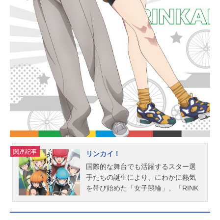
メスケジュール2025年7月9日
（水）〜2025年9月24日（水）TOKY
OMX・BS11ほか話数全12話キャスト
綾世優：日向未南帝乃一輝：天海由
梨奈帝乃二琥：古賀葵帝乃三和：青
山吉能帝乃父：松風雅也綾世昴：茅
野愛衣矢乙女桜：和泉風花スタッフ
原作：ひらかわあや「帝乃三姉妹は
案外、チョロい。」（小学館「週刊
少年サンデー」連載中）監督：松林
唯人シリーズ構成：伊神貴世キャラ
クタ...
関連記事
リンカイ！
国際的な舞台でも活躍するスター選
手たちの誕生により、にわかに熱気
を帯び始めた「女子競輪」。「RINK
AILEAGUE(リンカイリーグ)」とも銘
打たれたその世界へと、今まさに漕