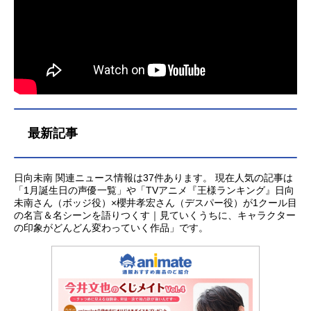
OMX・BSフジにて話数全12話キャス
ト伊東泉：川村海乃平塚ナナ：葵あ
ずさ弥彦巫子：長谷川玲奈那古屋紗
智：北守さいか高松絹早：杉山里穂
熊本愛：日向未南久留米美虹：佐々
木李子スタッフ監督：石山タカ明シ
リ...
最新記事
日向未南 関連ニュース情報は37件あります。 現在人気の記事は
「1月誕生日の声優一覧」や「TVアニメ『王様ランキング』日向
未南さん（ボッジ役）×櫻井孝宏さん（デスパー役）が1クール目
の名言＆名シーンを語りつくす｜見ていくうちに、キャラクター
の印象がどんどん変わっていく作品」です。