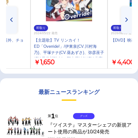
即取り
即取り
2024/05/22 発売
2026/08/05 発売
妹は案外、チョ
【主題歌】TV リンカイ！
【DVD】映画 
版】
ED「Override!」/伊東泉(CV.川村海
乃)、平塚ナナ(CV.葵あずさ)、弥彦巫子
(CV.長谷川玲奈)、那古屋紗智(CV.北守
￥1,650
￥4,400
さいか)、高松絹早(CV.杉山里穂)、熊本
愛(CV.日向未南)
最新ニュースランキング
1
第
位
グッズ
『ツイステ』マスターシェフの新規ア
ート使用の商品が10/24発売
2026-08-07 12:50