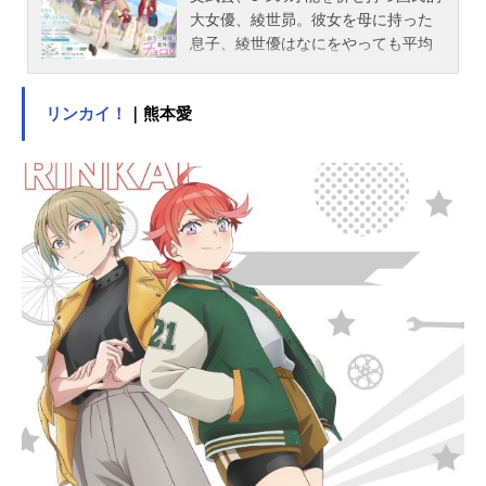
大女優、綾世昴。彼女を母に持った
息子、綾世優はなにをやっても平均
以下の凡人だった！勝手に期待され
て、勝手にがっかりされる……。そ
リンカイ！
｜熊本愛
んな人生を歩んできた優は、唯一の
家族だった母が亡くなり、知人の家
に預けられることに。その家には、
芸能科・体育科・進学科が備わる超
名門・才華学園で、各学科トップの
成績を修め『三帝』と呼ばれている
帝乃三姉妹が!?天才三姉妹との同居
生活をスタートさせるも、優をポン
コツ呼ばわりし見下す三姉妹。しか
し「幸せな家族を作って」という母
からの最期の願いを叶えるべく努力
する優の姿に、三姉妹は次第に心を
動かされ──。一つ屋根の下、天才・
帝乃三姉妹と凡人・綾世優が“家族”に
なるまでのお話。作品名帝乃三姉妹
は案外、チョロい。放送形態TVアニ