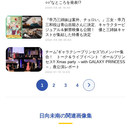
○○”なところを発表!?
2025-03-23 16:30
『帝乃三姉妹は案外、チョロい。』三女・帝乃
三和役は青山吉能さんに決定、キャラクタービ
ジュアル＆解禁映像も公開！ 優と三姉妹キャ
ストが集結した特番も決定
2025-03-08 20:50
チーム“ギャラクシープリンセス”のメンバー集
合！ トーク＆ライブイベント「ポールプリン
セス!! Xmas party ～with GALAXY PRINCESS
～」夜公演レポート
2025-01-13 12:00
1
2
3
4
日向未南の関連画像集