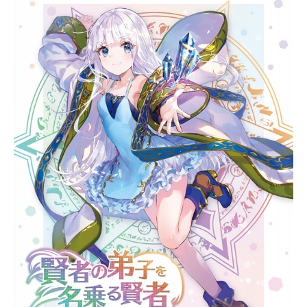
と悩んでいた。そんな中、ヒナノは
偶然、星空の下で⼀本の棒に掴ま
り、美しく舞う⼥性を⽬撃する。憧
れていた夜空の星に⼿が届きそうな
ほど、美しく上に昇っていくそのシ
ョーに衝撃を受けてこれをプラネタ
リウムの中でステージをすれば、お
客さんも集まって盛り上げられるか
もしれない、と幼馴染のリリアにも
背中を押され、ようやく駅前に⾒つ
けたポールダンス教室の扉を開けた
のだった。しかし、室内は活気が無
く、美しいショーをしていた時とは
別⼈でやさぐれた様⼦の講師、アズ
ミがいた。「え︖ポールダンスをや
りたい︖残念ね、もうここ閉めるこ
とになったの」ようやく⾒つけた希
望を失い、残念そうなヒナノとリリ
ア。その寂しそうな顔を⾒て、アズ
ミはついつい、「…⽣徒を４⼈集め