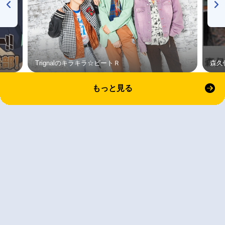
Trignalのキラキラ☆ビートＲ
森久
もっと見る