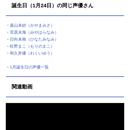
ぎ出そうとする者がいた。彼女の名
誕生日（1月24日）の同じ声優さん
前は「伊東泉」。自転車好きの女子
高生。競輪界最高峰の女子選手たち
がぶつかり合うレースを目の当たり
・
嘉山未紗（かやまみさ）
にした泉は、仲間たちと競輪選手に
・
宮原永海（みやはらなみ）
なることを誓い合う。挑戦の先に待
ち受けるのは、知られざる「競輪」
・
日向未南（ひなたみなみ）
の世界。そこは決して華やかなだけ
・
杜野まこ（もりのまこ）
ではない。泥臭いほどに愚直で、時
・
和久井優（わくいゆう）
に残酷なほど厳しい、勝負師たちの
生きる場だった。そして出会う、運
・
1月誕生日の声優一覧
命のライバル──天才「平塚ナナ」立
ちはだかる大きな壁。試されるの
は、夢への思いと覚悟の強さ。ただ
関連動画
自転車が好きなだけだった女子高生
は、競輪を通して仲間たちと共に成
長していく。競輪・女子を舞台とし
た、熱き戦いのレースがここに開幕
する！作品名リンカイ！放送形態TV
アニメスケジュール2024年4月9日
（火）～2024年6月25日（火）TOKY