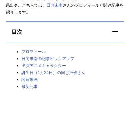
県出身。こちらでは、
日向未南
さんのプロフィールと関連記事を
アニメ映画一覧
実写化映画一覧
紹介します。
今期アニメ曜日別一覧
目次
春アニメ
夏アニメ
秋アニメ
冬アニメ
プロフィール
日向未南の記事ピックアップ
男性声優/女性声優一覧
出演アニメキャラクター
誕生日（1月24日）の同じ声優さん
FOLLOW US
関連動画
最新記事