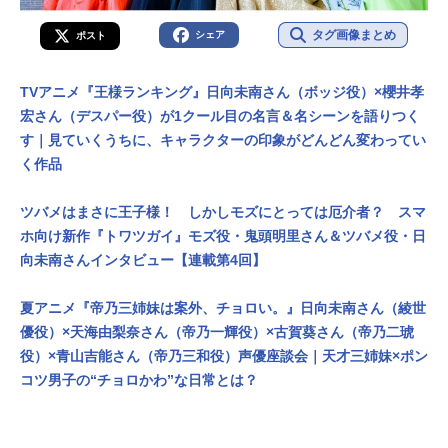
タグ画像まとめ
シェア
ポスト
TVアニメ『王様ランキング』日向未南さん（ボッジ役）×櫻井孝
宏さん（デスパー役）が1クール目の名言＆名シーンを語りつく
す｜見ていくうちに、キャラクターの印象がどんどん変わってい
く作品
ツバメはまさに王子様！ しかしモズにとっては厄介者？ スマ
ホ向け新作『トワツガイ』モズ役・鬼頭明里さん＆ツバメ役・日
向未南さんインタビュー【連載第4回】
夏アニメ『帝乃三姉妹は案外、チョロい。』日向未南さん（綾世
優役）×天海由梨奈さん（帝乃一輝役）×古賀葵さん（帝乃二琥
役）×青山吉能さん（帝乃三和役）声優座談会｜天才三姉妹×ポン
コツ男子の“チョロかわ”な日常とは？