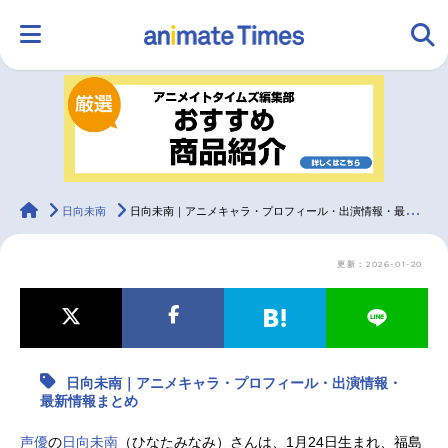
HOME
ランキング
アニメ
声優
ラジオ
みんなの声
グッズ
映画
animateTimes
日向未南
日向未南｜アニメキャラ・プロフィール・出演情報・最新情報まとめ
更新：2026-01-20
マンガ・ラノベ
ゲーム・アプリ
音楽
コスプレ
2.5次元
配信・Vtuber
トレンド
無料マンガ
日向未南｜アニメキャラ・プロフィール・出演情報・
最新記事一覧
最新情報まとめ
アニメ記事一覧
声優記事一覧
声優
の
日向未南
（ひなたみなみ）さんは、1月24日生まれ、福島