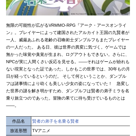
無限の可能性が広がるVRMMO-RPG『アーク・アースオンライ
ン』。プレイヤーによって建国されたアルカイト王国の九賢者が
一人、威厳あふれる老齢の召喚術士ダンブルフもまたプレイヤー
の一人だった。 ある日、彼は世界の異変に気づく。ゲームでは
無かった味覚や臭覚が生まれ、ログアウトもできない。さらに、
NPCが実に人間くさい反応を見せる。――それはゲームが紛れも
ない現実となった証であった。しかもこの世界では、30年もの月
日が経っているというのだ。 そして何ということか、ダンブル
フは諸事情により幼くも美しい少女の姿になっていた！ 急変し
た世界の謎を解き明かすため、ダンブルフは賢者の弟子ミラを名
乗り旅立つのであった。冒険の果てに待ち受けているものとは
――。
作品名
賢者の弟子を名乗る賢者
放送形態
TVアニメ