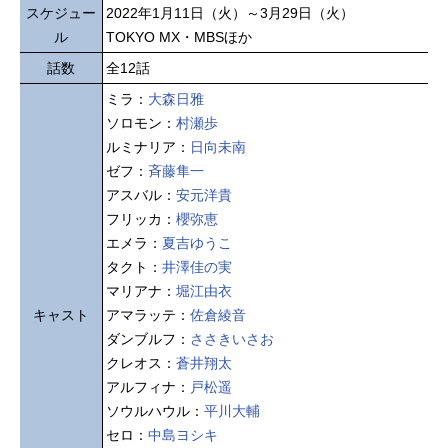
スケジュー
2022年1月11日（火）～3月29日（火）
ル
TOKYO MX・MBSほか
話数
全12話
ミラ：
大森日雅
ソロモン：
村瀬歩
ルミナリア：
日向未南
ゼフ：
斉藤隼一
アスバル：
安元洋貴
フリッカ：
櫻弥恵
エメラ：
夏吉ゆうこ
タクト：
井澤佳の実
マリアナ：
堀江由衣
キャスト
アマラッテ：
佐倉綾音
ダンブルフ：
ささきいさお
クレオス：
蒼井翔太
アルフィナ：
戸松遥
ソウルハウル：
平川大輔
セロ：
中島ヨシキ