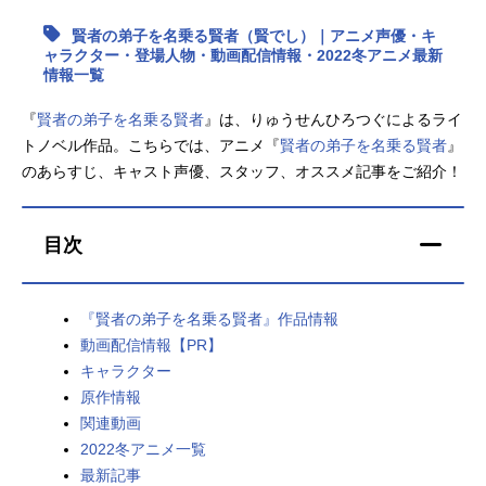
賢者の弟子を名乗る賢者（賢でし）｜アニメ声優・キ
アニメ映画一覧
実写化映画一覧
ャラクター・登場人物・動画配信情報・2022冬アニメ最新
情報一覧
今期アニメ曜日別一覧
『
賢者の弟子を名乗る賢者
』は、りゅうせんひろつぐによるライ
春アニメ
夏アニメ
トノベル作品。こちらでは、アニメ『
賢者の弟子を名乗る賢者
』
のあらすじ、キャスト声優、スタッフ、オススメ記事をご紹介！
秋アニメ
冬アニメ
男性声優/女性声優一覧
目次
FOLLOW US
『賢者の弟子を名乗る賢者』作品情報
動画配信情報【PR】
キャラクター
原作情報
関連動画
2022冬アニメ一覧
最新記事