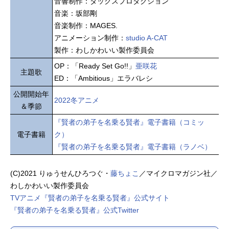
音響制作：ダックスプロダクション
音楽：坂部剛
音楽制作：MAGES.
アニメーション制作：
studio A-CAT
製作：わしかわいい製作委員会
OP：「Ready Set Go!!」
亜咲花
主題歌
ED：「Ambitious」エラバレシ
公開開始年
2022冬アニメ
＆季節
『賢者の弟子を名乗る賢者』電子書籍（コミッ
電子書籍
ク）
『賢者の弟子を名乗る賢者』電子書籍（ラノベ）
(C)2021 りゅうせんひろつぐ・
藤ちょこ
／マイクロマガジン社／
わしかわいい製作委員会
TVアニメ『賢者の弟子を名乗る賢者』公式サイト
『賢者の弟子を名乗る賢者』公式Twitter