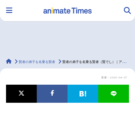
HOME
ランキング
アニメ
声優
animateTimes
ラジオ
みんなの声
グッズ
映画
賢者の弟子を名乗る賢者
賢者の弟子を名乗る賢者（賢でし）｜アニメ声優・キャラクター・登場人物・動画配信情報・2022冬アニメ最新情報一覧
更新：2025-06-27
マンガ・ラノベ
ゲーム・アプリ
音楽
コスプレ
2.5次元
配信・Vtuber
トレンド
無料マンガ
最新記事一覧
アニメ記事一覧
声優記事一覧