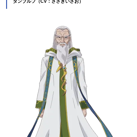
ダンブルフ（CV：ささきいさお）