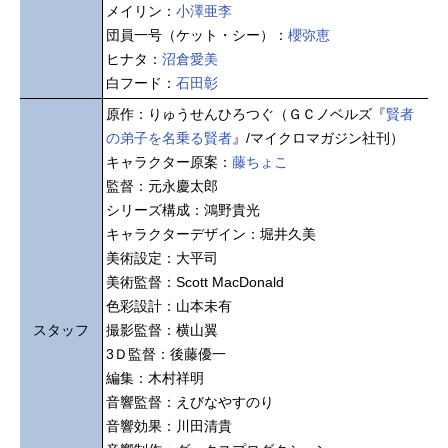
メイリン：
小澤亜李
団員一号（ケット・シー）：
櫻弥恵
ヒナタ：
沼倉愛美
白フード：
石田彰
原作：りゅうせんひろつぐ（ＧＣノベルズ『
賢者
の弟子を名乗る賢者
』/マイクロマガジン社刊）
キャラクター原案：
藤ちょこ
監督：元永慶太郎
シリーズ構成：鴻野貴光
キャラクターデザイン：堀井久美
美術設定：大平司
美術監督：Scott MacDonald
色彩設計：山本未有
スタッフ
撮影監督：横山翼
3Ｄ監督：後藤優一
編集：木村祥明
音響監督：えびなやすのり
音響効果：川田清貴