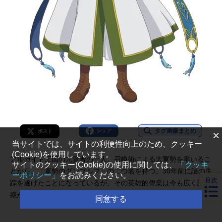
タグ画像まとめ
シェア
ポスト
×
当サイトでは、サイトの利便性向上のため、クッキー
(Cookie)を使用しています。
アルカイト王国の九賢者の一人。召喚術による大軍勢を率いるこ
サイトのクッキー(Cookie)の使用に関しては、
「クッキ
とから、「軍勢のダンブルフ」の二つ名を持つ。30年前に謎の失
ーポリシー」
をお読みください。
目次
踪を遂げたことになっているが、その英雄的偉業は今も広く語り
継がれている。
同意する