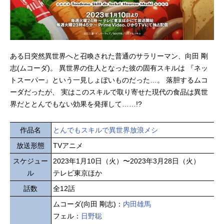
ある日突然異世界へと召喚された普通のサラリーマン、向田 剛
志(ムコーダ)。 異世界の住人となった彼の固有スキルは 『ネッ
トスーパー』という一見しょぼいものだった…。 落胆するムコ
ーダだったが、 実はこのスキルで取り寄せた現代の食品は異世
界だととんでもない効果を発揮して……!?
作品名
とんでもスキルで異世界放浪メシ
放送形態
TVアニメ
スケジュー
2023年1月10日（火）〜2023年3月28日（火）
ル
テレビ東京ほか
話数
全12話
ムコーダ(向田 剛志)：
内田雄馬
フェル：
日野聡