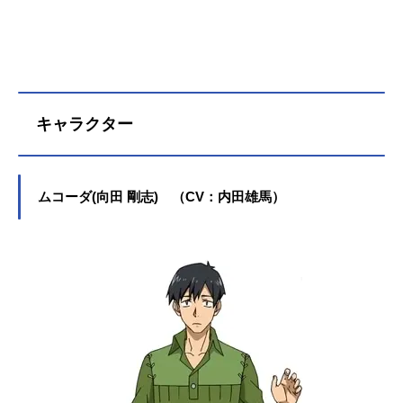
3日（火）テレ東系列にて話数全12話
キャストムコーダ（向田剛志）：内
田雄馬フェル：日野聡スイ：木野日
菜ドラちゃん：村瀬歩ニンリル：内
田真礼アグニ：大地葉キシャール：
甲斐田裕子ルサールカ：白砂沙帆エ
キャラクター
ルランド：浪川大輔ヘファイスト
ス：斎藤志郎ヴァハグン：中井和哉
スタッフ原作：江口連「とんでもス
キルで異世界放浪メシ」（オーバー
ムコーダ(向田 剛志) （CV：内田雄馬）
ラップノベルス刊）監督：松田清シ
リーズ構成：横手美智子キャラクタ
ー原案：雅キャラクターデザイン：
大津直 桑原剛総作画監督：田中志
穂 伊藤依織子副監督：高橋謙仁美
術監督：奈木野智希美術監修：赤木
寿子色彩設計：田辺香奈特効ディレ
クター：谷口久美子3DCGディレクタ
ー：山本拓巳撮影監督：澤田紗帆編
集：定松剛料理監修：バックス...