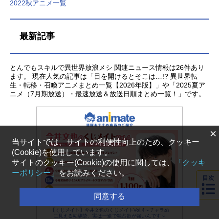
2022秋アニメ一覧
最新記事
とんでもスキルで異世界放浪メシ 関連ニュース情報は26件あり
ます。 現在人気の記事は「目を開けるとそこは…!? 異世界転
生・転移・召喚アニメまとめ一覧【2026年版】」や「2025夏ア
ニメ（7月期放送）・最速放送＆放送日順まとめ一覧！」です。
×
当サイトでは、サイトの利便性向上のため、クッキー
(Cookie)を使用しています。
サイトのクッキー(Cookie)の使用に関しては、
「クッキ
ーポリシー」
をお読みください。
目次
同意する
【くじメイト】今井文也のくじメイトVol.4～チャラめ
に見える幼馴染、実は一途で独占欲が強いんです～