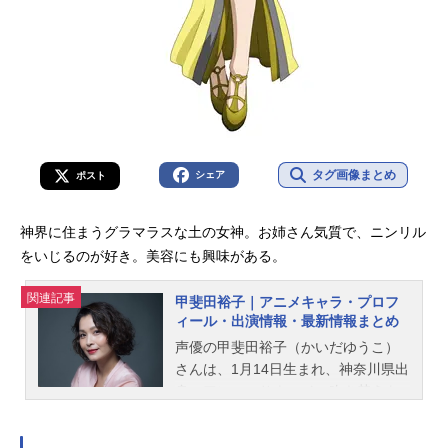
タグ画像まとめ
シェア
ポスト
神界に住まうグラマラスな土の女神。お姉さん気質で、ニンリル
をいじるのが好き。美容にも興味がある。
関連記事
甲斐田裕子｜アニメキャラ・プロフ
ィール・出演情報・最新情報まとめ
声優の甲斐田裕子（かいだゆうこ）
さんは、1月14日生まれ、神奈川県出
身。アン・ハサウェイの吹き替えを
はじめ、『銀魂』の月詠役など、人
気作品のキャラクターを多く演じて