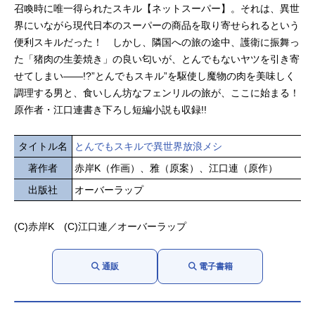
召喚時に唯一得られたスキル【ネットスーパー】。それは、異世
界にいながら現代日本のスーパーの商品を取り寄せられるという
便利スキルだった！ しかし、隣国への旅の途中、護衛に振舞っ
た「猪肉の生姜焼き」の良い匂いが、とんでもないヤツを引き寄
せてしまい――!?”とんでもスキル”を駆使し魔物の肉を美味しく
調理する男と、食いしん坊なフェンリルの旅が、ここに始まる！
原作者・江口連書き下ろし短編小説も収録!!
タイトル名
とんでもスキルで異世界放浪メシ
著作者
赤岸K（作画）、雅（原案）、江口連（原作）
出版社
オーバーラップ
(C)赤岸K (C)江口連／オーバーラップ
通販
電子書籍