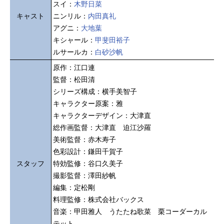
スイ：
木野日菜
キャスト
ニンリル：
内田真礼
アグニ：
大地葉
キシャール：
甲斐田裕子
ルサールカ：
白砂沙帆
原作：江口連
監督：松田清
シリーズ構成：横手美智子
キャラクター原案：雅
キャラクターデザイン：大津直
総作画監督：大津直 迫江沙羅
美術監督：赤木寿子
色彩設計：鎌田千賀子
スタッフ
特効監修：谷口久美子
撮影監督：澤田紗帆
編集：定松剛
料理監修：株式会社バックス
音楽：甲田雅人 うたたね歌菜 栗コーダーカル
テット