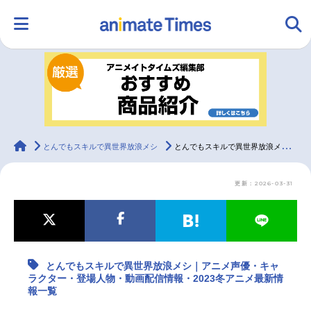
HOME
ランキング
アニメ
声優
ラジオ
みんなの声
グッズ
映画
animateTimes
とんでもスキルで異世界放浪メシ
とんでもスキルで異世界放浪メシ｜アニメ声優・キャラクター・登場人物・動画配信情報・2023冬アニメ最新情報一覧
更新：2026-03-31
マンガ・ラノベ
ゲーム・アプリ
音楽
コスプレ
2.5次元
配信・Vtuber
トレンド
無料マンガ
とんでもスキルで異世界放浪メシ｜アニメ声優・キャ
最新記事一覧
ラクター・登場人物・動画配信情報・2023冬アニメ最新情
報一覧
アニメ記事一覧
声優記事一覧