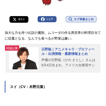
タグ画像まとめ
シェア
ポスト
強大な力を持つ伝説の魔獣。ムコーダの作る異世界の料理目当て
に従魔となる。なんでも食べるが野菜は嫌い。
関連記事
日野聡｜アニメキャラ・プロフィー
ル・出演情報・最新情報まとめ
声優の日野聡（ひの さとし）さんは
8月4日生まれ、アメリカ合衆国サン
フランシスコ出身。『銀魂』の神威
役をはじめ、『鬼滅の刃』の煉獄杏
寿郎役など、人気作品のキャラクタ
ーを多く演じています。こちらで
スイ（CV：木野日菜）
は、日野聡さんのオススメ記事をご
紹介！