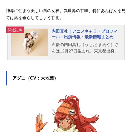
神界に住まう美しい風の女神。異世界の甘味、特にあんぱんを見
ては涎を垂らしてしまう甘党。
関連記事
内田真礼｜アニメキャラ・プロフィ
ール・出演情報・最新情報まとめ
声優の内田真礼（うちだ まあや）さ
んは12月27日生まれ、東京都出身。
『中二病でも恋がしたい！』の小鳥
遊六花役をはじめ、『約束のネバー
ランド』のノーマン役など、人気作
品のキャラクターを多く演じていま
アグニ（CV：大地葉）
す。こちらでは、内田真礼さんのオ
ススメ記事をご紹介！