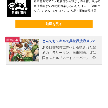
基本無料でアニメ最新作から懐かしの名作、限定の
声優番組まで24時間お楽しみいただける。「ABEM
Aプレミアム」ならすべての作品・番組が見放題！
動画を見る
関連記事
とんでもスキルで異世界放浪メシ2
ある日突然異世界へと召喚された普
通のサラリーマン、向田剛志。彼は
固有スキル『ネットスーパー』で取
り寄せた現代の調味料で料理を作っ
て食べて、伝説の魔獣フェル・スラ
イムのスイとともに異世界生活を堪
能していた。新たな仲間も加わり、
美味しい旅が再び始まる！！作品名
とんでもスキルで異世界放浪メシ2放
送形態TVアニメシリーズとんでもス
キルで異世界放浪メシスケジュール2
025年10月7日（火）～2025年12月2