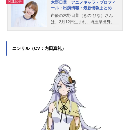
関連記事
木野日菜｜アニメキャラ・プロフィ
ール・出演情報・最新情報まとめ
声優の木野日菜（きの ひな）さん
は、2月12日生まれ、埼玉県出身。
『プロジェクトセカイ カラフルステ
ージ！ feat.初音ミク』の鳳えむ役を
はじめ、『あそびあそばせ』の本田
華子役など、人気作品のキャラクタ
ニンリル（CV：内田真礼）
ーを多く演じています。こちらで
は、木野日菜さんのオススメ記事を
ご紹介！