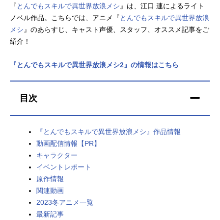
『
とんでもスキルで異世界放浪メシ
』は、江口 連によるライト
アニメ映画一覧
実写化映画一覧
ノベル作品。こちらでは、アニメ『
とんでもスキルで異世界放浪
メシ
』のあらすじ、キャスト声優、スタッフ、オススメ記事をご
今期アニメ曜日別一覧
紹介！
春アニメ
夏アニメ
『とんでもスキルで異世界放浪メシ2』の情報はこちら
秋アニメ
冬アニメ
目次
男性声優/女性声優一覧
FOLLOW US
『とんでもスキルで異世界放浪メシ』作品情報
動画配信情報【PR】
キャラクター
イベントレポート
原作情報
関連動画
2023冬アニメ一覧
最新記事