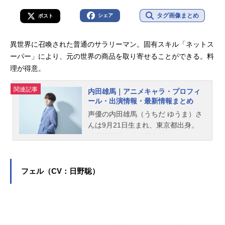
タグ画像まとめ
シェア
ポスト
異世界に召喚された普通のサラリーマン。固有スキル「ネットス
ーパー」により、元の世界の商品を取り寄せることができる。料
理が得意。
関連記事
内田雄馬｜アニメキャラ・プロフィ
ール・出演情報・最新情報まとめ
声優の内田雄馬（うちだ ゆうま）さ
んは9月21日生まれ、東京都出身。
『呪術廻戦』の伏黒恵役をはじめ、
『WIND BREAKER』の桜遥役など、
人気作品のキャラクターを多く演じ
ています。こちらでは、内田雄馬さ
フェル（CV：日野聡）
んのオススメ記事をご紹介！