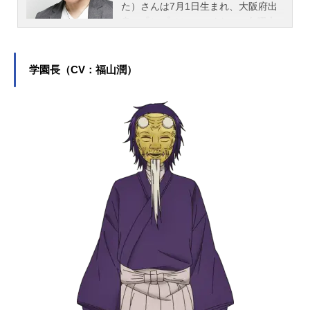
た）さんは7月1日生まれ、大阪府出
身。『ヒプノシスマイク』の白膠木
簓役をはじめ、『僕のヒーローアカ
デミア』の夜嵐イナサ役など、人気
作品のキャラクターを演じていま
学園長（CV：福山潤）
す。こちらでは、岩崎諒太さんのオ
ススメ記事をご紹介！