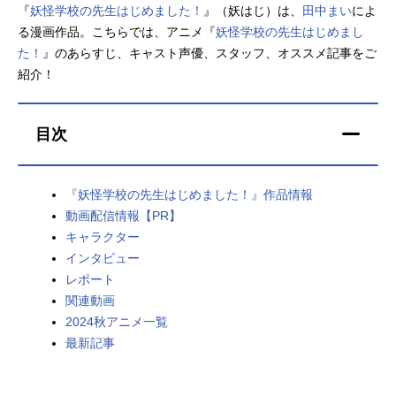
『
妖怪学校の先生はじめました！
』（妖はじ）は、
田中まい
によ
アニメ映画一覧
実写化映画一覧
る漫画作品。こちらでは、アニメ『
妖怪学校の先生はじめまし
た！
』のあらすじ、キャスト声優、スタッフ、オススメ記事をご
今期アニメ曜日別一覧
紹介！
春アニメ
夏アニメ
目次
秋アニメ
冬アニメ
男性声優/女性声優一覧
『妖怪学校の先生はじめました！』作品情報
動画配信情報【PR】
FOLLOW US
キャラクター
インタビュー
レポート
関連動画
2024秋アニメ一覧
最新記事