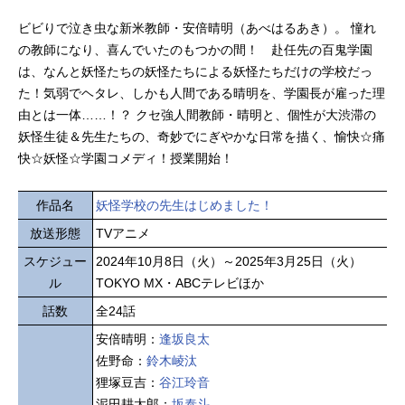
ビビりで泣き虫な新米教師・安倍晴明（あべはるあき）。 憧れ
の教師になり、喜んでいたのもつかの間！ 赴任先の百鬼学園
は、なんと妖怪たちの妖怪たちによる妖怪たちだけの学校だっ
た！気弱でヘタレ、しかも人間である晴明を、学園長が雇った理
由とは一体……！？ クセ強人間教師・晴明と、個性が大渋滞の
妖怪生徒＆先生たちの、奇妙でにぎやかな日常を描く、愉快☆痛
快☆妖怪☆学園コメディ！授業開始！
作品名
妖怪学校の先生はじめました！
放送形態
TVアニメ
スケジュー
2024年10月8日（火）～2025年3月25日（火）
ル
TOKYO MX・ABCテレビほか
話数
全24話
安倍晴明：
逢坂良太
佐野命：
鈴木崚汰
狸塚豆吉：
谷江玲音
泥田耕太郎：
坂泰斗