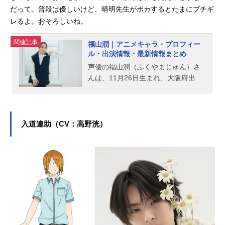
だって。普段は優しいけど、晴明先生がポカするとたまにブチギ
レるよ。おそろしいね。
関連記事
福山潤｜アニメキャラ・プロフィー
ル・出演情報・最新情報まとめ
声優の福山潤（ふくやまじゅん）さ
んは、11月26日生まれ、大阪府出
身。『吸血鬼すぐ死ぬ』のドラルク
役をはじめ、『おそ松さん』の松野
一松役など、人気作品のキャラクタ
ーを多く演じています。こちらで
入道連助（CV：高野洸）
は、福山潤さんのオススメ記事をご
紹介！