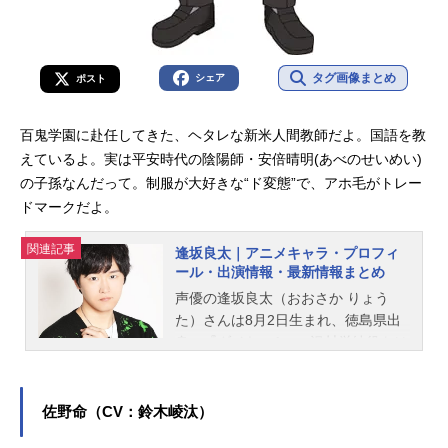
タグ画像まとめ
シェア
ポスト
百鬼学園に赴任してきた、ヘタレな新米人間教師だよ。国語を教
えているよ。実は平安時代の陰陽師・安倍晴明(あべのせいめい)
の子孫なんだって。制服が大好きな“ド変態”で、アホ毛がトレー
ドマークだよ。
関連記事
逢坂良太｜アニメキャラ・プロフィ
ール・出演情報・最新情報まとめ
声優の逢坂良太（おおさか りょう
た）さんは8月2日生まれ、徳島県出
身。『ダイヤのA』の沢村栄純役をは
じめ、『鬼滅の刃 遊郭編』の妓夫太
郎役など、人気作品のキャラクター
を多く演じています。こちらでは、
佐野命（CV：鈴木崚汰）
逢坂良太さんのオススメ記事をご紹