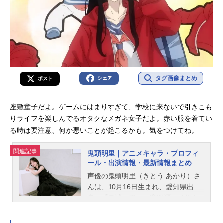
タグ画像まとめ
シェア
ポスト
座敷童子だよ。ゲームにはまりすぎて、学校に来ないで引きこも
りライフを楽しんでるオタクなメガネ女子だよ。赤い服を着てい
る時は要注意、何か悪いことが起こるかも。気をつけてね。
関連記事
鬼頭明里｜アニメキャラ・プロフィ
ール・出演情報・最新情報まとめ
声優の鬼頭明里（きとう あかり）さ
んは、10月16日生まれ、愛知県出
身。『鬼滅の刃』の竈門禰豆子役を
はじめ、『ラブライブ！虹ヶ咲学園
スクールアイドル同好会』の近江彼