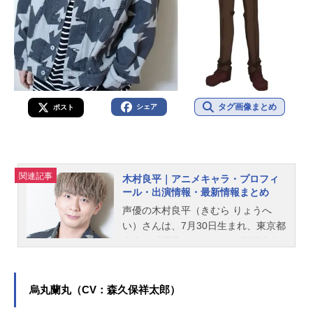
タグ画像まとめ
シェア
ポスト
関連記事
木村良平｜アニメキャラ・プロフィ
ール・出演情報・最新情報まとめ
声優の木村良平（きむら りょうへ
い）さんは、7月30日生まれ、東京都
出身。『黒子のバスケ』の黄瀬涼太
役をはじめ、『原神』のタルタリヤ
役など、人気作品のキャラクターを
多く演じています。こちらでは、木
烏丸蘭丸（CV：森久保祥太郎）
村良平さんのオススメ記事をご紹