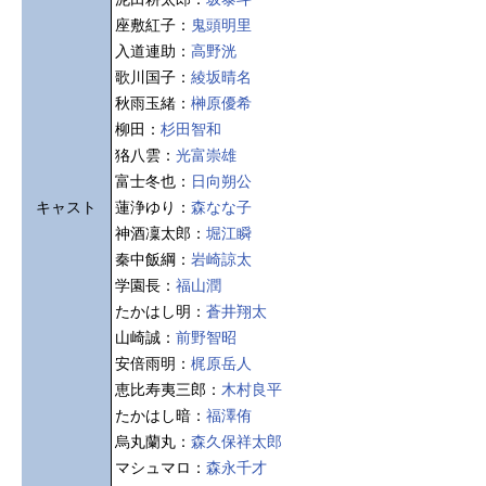
座敷紅子：
鬼頭明里
入道連助：
高野洸
歌川国子：
綾坂晴名
秋雨玉緒：
榊原優希
柳田：
杉田智和
狢八雲：
光富崇雄
富士冬也：
日向朔公
キャスト
蓮浄ゆり：
森なな子
神酒凜太郎：
堀江瞬
秦中飯綱：
岩崎諒太
学園長：
福山潤
たかはし明：
蒼井翔太
山崎誠：
前野智昭
安倍雨明：
梶原岳人
恵比寿夷三郎：
木村良平
たかはし暗：
福澤侑
烏丸蘭丸：
森久保祥太郎
マシュマロ：
森永千才