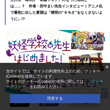
は……？ 作者・田中まい先生インタビュー｜アニメ化
で最初に出した要望は「晴明の“キモさ”をなくさないよ
うに」!?
×
当サイトでは、サイトの利便性向上のため、クッキー
(Cookie)を使用しています。
サイトのクッキー(Cookie)の使用に関しては、
「クッキ
ーポリシー」
をお読みください。
目次
同意する
タグ画像まとめ
シェア
ポスト