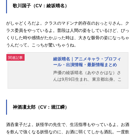
方役など、人気作品のキャラクター
歌川国子（CV：綾坂晴名）
を多く演じています。こちらでは、
鬼頭明里さんのオススメ記事をご紹
がしゃどくろだよ。クラスのマドンナ的存在のおっとりさん。ク
介！
ラス委員をやっているよ。普段は人間の姿をしているけど、びっ
くりした時や感情がたかぶった時は、大きな骸骨の姿になっちゃ
うんだって。こっちが驚いちゃうね。
関連記事
綾坂晴名｜アニメキャラ・プロフィ
ール・出演情報・最新情報まとめ
声優の綾坂晴名（あやさかはな）さ
んは9月9日生まれ、東京都出身。こ
ちらでは、綾坂晴名さんのオススメ
記事をご紹介！
神酒凜太郎（CV：堀江瞬）
酒呑童子だよ。妖怪学の先生で、生活指導もやっているよ。お酒
を飲んで強くなる妖怪なのに、お酒に弱くてしかも酒乱。一度飲