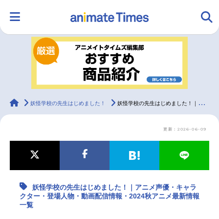
HOME
ランキング
アニメ
声優
ラジオ
みんなの声
グッズ
映画
animateTimes
妖怪学校の先生はじめました！
妖怪学校の先生はじめました！｜アニメ声優・キャラクター・登場人物・動画配信情報・2024秋アニメ最新情報一覧
更新：2026-06-09
マンガ・ラノベ
ゲーム・アプリ
音楽
コスプレ
2.5次元
配信・Vtuber
トレンド
無料マンガ
妖怪学校の先生はじめました！｜アニメ声優・キャラ
最新記事一覧
クター・登場人物・動画配信情報・2024秋アニメ最新情報
一覧
アニメ記事一覧
声優記事一覧