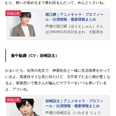
むと、酔いが覚めるまで暴れ回るんだって。めんどくさいね。
関連記事
堀江瞬｜アニメキャラ・プロフィー
ル・出演情報・最新情報まとめ
声優の堀江瞬（ほりえしゅん）さん
は1993年5月25日生まれ、大阪府出
身。『原神』の空〈男主人公〉役を
はじめ、『僕の心のヤバイやつ』の
市川京太郎役など、人気作品のキャ
ラクターを多く演じています。こち
秦中飯綱（CV：岩崎諒太）
らでは、堀江瞬さんのオススメ記事
をご紹介！
かまいたち。化学の先生で、神酒先生と一緒に生活指導をやって
いるよ。真面目そうな見た目だけど、元不良でたまに柄が悪くな
るよ。家族思いで奥さんが編んだマフラーをいつも巻いている
よ。アツいね。
関連記事
岩崎諒太｜アニメキャラ・プロフィ
ール・出演情報・最新情報まとめ
声優の岩崎諒太（いわさき りょう