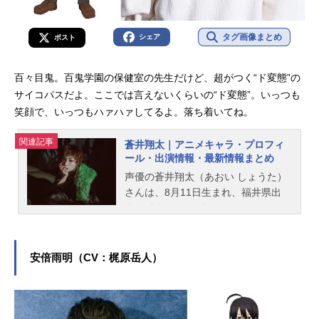
タグ画像まとめ
シェア
ポスト
百々目鬼。百鬼学園の保健室の先生だけど、超がつく“ド変態”の
サイコパスだよ。ここでは言えないくらいの“ド変態”。いっつも
笑顔で、いっつもハァハァしてるよ。落ち着いてね。
関連記事
蒼井翔太｜アニメキャラ・プロフィ
ール・出演情報・最新情報まとめ
声優の蒼井翔太（あおい しょうた）
さんは、8月11日生まれ、福井県出
身。『うたの☆プリンスさまっ♪』の
美風藍役をはじめ、『乙女ゲームの
破滅フラグしかない悪役令嬢に転生
してしまった…』ジオルド・スティ
安倍雨明（CV：梶原岳人）
アート役など、人気作品のキャラク
ターを多く演じています。こちらで
は、蒼井翔太さんのオススメ記事を
ご紹介！