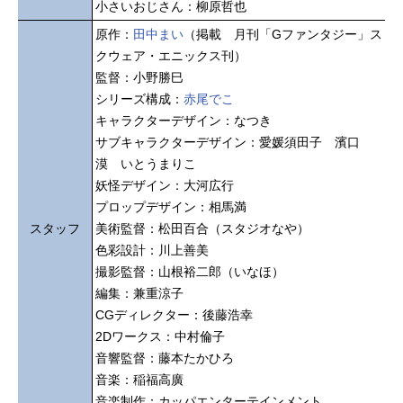
小さいおじさん：柳原哲也
原作：
田中まい
（掲載 月刊「Gファンタジー」ス
クウェア・エニックス刊）
監督：小野勝巳
シリーズ構成：
赤尾でこ
キャラクターデザイン：なつき
サブキャラクターデザイン：愛媛須田子 濱口
漠 いとうまりこ
妖怪デザイン：大河広行
プロップデザイン：相馬満
スタッフ
美術監督：松田百合（スタジオなや）
色彩設計：川上善美
撮影監督：山根裕二郎（いなほ）
編集：兼重涼子
CGディレクター：後藤浩幸
2Dワークス：中村倫子
音響監督：藤本たかひろ
音楽：稲福高廣
音楽制作：カッパエンターテインメント