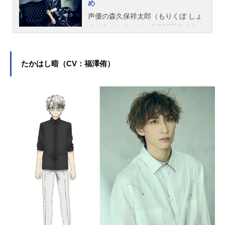
め
声優の森久保祥太郎（もりくぼ しょ
うたろう）さんは、2月25日生まれ、
東京都八王子市出身。『うたの☆プ
リンスさまっ♪』の寿嶺二役をはじ
め、『弱虫ペダル』の巻島裕介役な
たかはし暗（CV：福澤侑）
ど、人気作品のキャラクターを多く
演じています。こちらでは、森久保
祥太郎さんのオススメ記事をご紹
介！