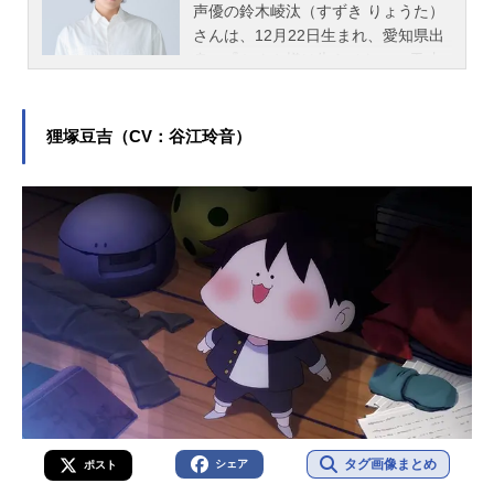
声優の鈴木崚汰（すずき りょうた）
さんは、12月22日生まれ、愛知県出
身。『かぐや様は告らせたい～天才
たちの恋愛頭脳戦～』の石上優役を
はじめ、『Dr.STONE』の七海龍水役
など、人気作品のキャラクターを演
狸塚豆吉（CV：谷江玲音）
じています。こちらでは、鈴木崚汰
さんのオススメ記事をご紹介！
タグ画像まとめ
シェア
ポスト