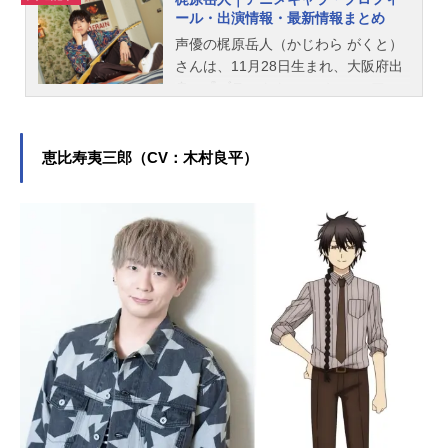
ール・出演情報・最新情報まとめ
声優の梶原岳人（かじわら がくと）
さんは、11月28日生まれ、大阪府出
身。『ブラッククローバー』のアス
タ役をはじめ、『呪術廻戦』の灰原
雄役など、人気作品のキャラクター
を演じています。こちらでは、梶原
恵比寿夷三郎（CV：木村良平）
岳人さんのオススメ記事をご紹介！