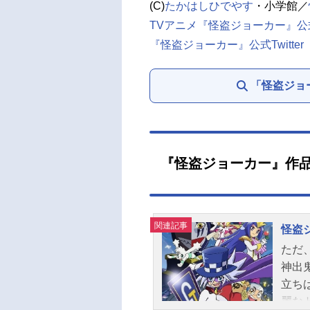
(C)
たかはしひでやす
・小学館／
TVアニメ『怪盗ジョーカー』公
『怪盗ジョーカー』公式Twitter
「怪盗ジョ
『怪盗ジョーカー』作
関連記事
怪盗
ただ
神出
立ち
麗な