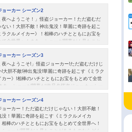
ライバルのスペード＆クイーンと共に巻き起こ
ジョーカー シーズン2
ドキドキ、ハラハラ、予測不可能なトリックやア
ョン満載！ なんでもありの大冒険活劇！作品名
く夜へようこそ！」怪盗ジョーカー！ただ盗むだ
ジョーカー放送形態TVアニメスケジュール2014年
ゃない！大胆不敵！神出鬼没！華麗に奇跡を起こ
6日（月）～2015年1月5日（月）TOKYOMXほか
ミラクルメイカー》！相棒のハチとともにお宝を
全13話キャストジョーカー：村瀬歩ハチ：小林由
めて全世界へ！さあ、ショーが開幕だ！見たこと
スペード：下野紘クイーン：沢城みゆきシルバー
るものならどんな人や物にでも変身できる便利な
ト：島田敏鬼山毒三郎：龍田直樹黒崎ギンコ：原
ジョーカー シーズン3
道具《イメージガム》！秘密基地でもある飛行船
白井モモ：桜井春名ミスター金有：飛田展男カネ
カイジョーカー》や愛車《ロードジョーカー》を
く夜へようこそ!」怪盗ジョーカー!ただ盗むだけじ
金田アキスタッフ原作：たかはしひでやす（小学
世界をかけめぐる！ちょっとドジだがジョーカー
い!大胆不敵!神出鬼没!華麗に奇跡を起こす《ミラク
月刊コロコロコミック」連載中）監督：寺本幸代
っかりサポートしている料理の腕はプロ顔負けの
イカー》!相棒のハチとともにお宝をもとめて全世
ーズ構成：佐藤大キャラクターデザイン：しもが
、忍者のハチ！ジョーカーと同じ師匠のもとで修
!さあ、ショーが開幕だ!作品名怪盗ジョーカーシー
穂音楽：土屋雄作アニメーション制作：シンエイ
た最大のライバル、怪盗スペード！ともに修行し
3放送形態TVアニメシリーズ怪盗ジョーカースケ
制作：ADK製作：ADK シンエイ動画 小学館
怪盗ダイヤモンド・クイーン！そんな彼らと世界
ジョーカー シーズン4
ル2016年4月4日（月）～2016年6月27日（月）
YOMX ShoPro ベガエンタテイメント キッズ
飛びまわり、立ちはだかる警部や探偵たちの罠を
KYOMXほか話数全13話キャストジョーカー：村瀬
ジョーカー！ただ盗むだけじゃない！大胆不敵！
ーション主題歌OP：「怪盗ミラクル少年ボーイ」
り抜け、どんなピンチも奇跡のトリックをおこ
チ：小林由美子スペード：下野紘クイーン：沢城
鬼没！華麗に奇跡を起こす《ミラクルメイカ
カライダーED：「パレード・イリュージョン」ま
次々と名画やお宝を盗み出す!!作品名怪盗ジョーカ
きシルバーハート：島田敏シャドウ・ジョーカ
！相棒のハチとともにお宝をもとめて全世界へ！
withシャッフルシ...
ーズン2放送形態TVアニメシリーズ怪盗ジョーカ
斉藤壮馬鬼山毒三郎：龍田直樹ミスター金有：飛
、ショーが開幕だ！見たことがあるものならどん