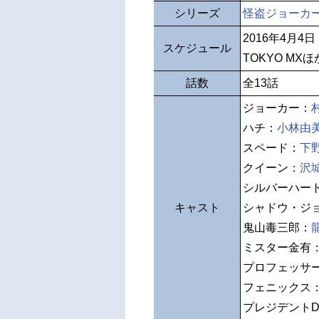
シリーズ
怪盗ジョーカ
2016年4月4
スケジュール
TOKYO MXほ
話数
全13話
ジョーカー：
ハチ：
小林由
スペード：
下
クイーン：
沢
シルバーハー
キャスト
シャドウ・ジ
鬼山毒三郎：
ミスター金有
プロフェッサ
フェニックス
プレジデント