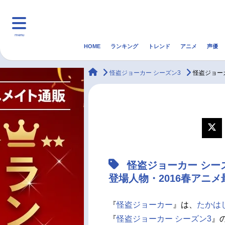
menu
HOME
ランキング
トレンド
アニメ
声優
HOME
ランキング
アニ
animateTimes
怪盗ジョーカー シーズン3
怪盗ジョー
マンガ・ラノベ
ゲーム・アプリ
音楽
最新記事一覧
アニメ記事一覧
怪盗ジョーカー シー
声優記事一覧
登場人物・2016春アニ
『
怪盗ジョーカー
』は、
たかは
『
怪盗ジョーカー シーズン3
』