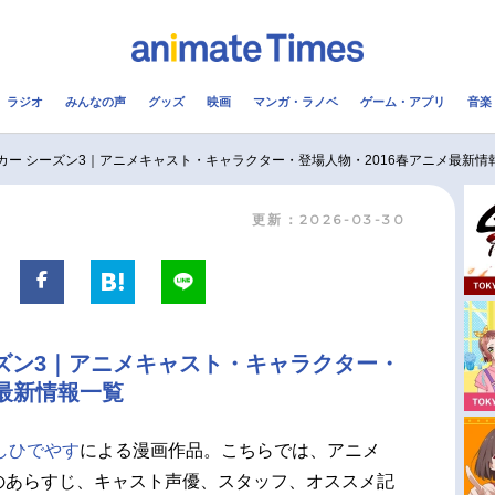
ラジオ
みんなの声
グッズ
映画
マンガ・ラノベ
ゲーム・アプリ
音楽
メ
声優
ラジオ
み
カー シーズン3｜アニメキャスト・キャラクター・登場人物・2016春アニメ最新情
更新：2026-03-30
コスプレ
2.5次元
配信
アニメ映画一覧
今期アニメ曜日別一覧
実写化映画一覧
春アニメ
ズン3｜アニメキャスト・キャラクター・
男性声優/女性声優一覧
夏アニメ
メ最新情報一覧
FOLLOW US
しひでやす
による漫画作品。こちらでは、アニメ
のあらすじ、キャスト声優、スタッフ、オススメ記