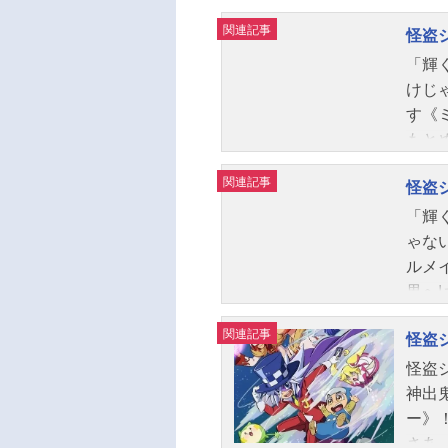
チ、
関連記事
怪盗
す、
クシ
「輝
怪盗
けじ
10月
す《
話数
もと
美子
があ
関連記事
ハー
怪盗
怪盗
優子
《ス
「輝
子：
使い
ゃな
館「
をし
ルメ
シリ
相棒
界へ
さ美
行し
ズン
関連記事
動画
た女
怪盗
ジュー
TOK
中を
TO
怪盗
ステ
くぐ
歩ハ
神出
アル
し、
みゆ
ー》
いにゃ
ーシ
ー：
さあ