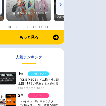
Trignalのキラキラ☆ビートＲ
森久保祥太郎×浪川大輔 つま
みは塩だけ
もっと見る
人気ランキング
1
位
マンガ・ラノベ
『ONE PIECE』イム様・神の騎
士団「19本の武器」まとめ＆元
ネタ
2026/08/06 16:30
2
位
アニメ
『ハイキュー!!』キャラクター
（登場人物）一覧・紹介＆解説