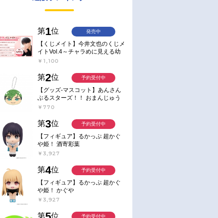
1
第
位
発売中
【くじメイト】今井文也のくじメ
イトVol.4～チャラめに見える幼
馴染、実は一途で独占欲が強いん
￥1,100
です～
2
第
位
予約受付中
【グッズ-マスコット】あんさん
ぶるスターズ！！ おまんじゅう
にぎにぎマスコット ねくすと2
￥770
Hbox
3
第
位
予約受付中
【フィギュア】るかっぷ 超かぐ
や姫！ 酒寄彩葉
￥3,927
4
第
位
予約受付中
【フィギュア】るかっぷ 超かぐ
や姫！ かぐや
￥3,927
5
第
位
予約受付中