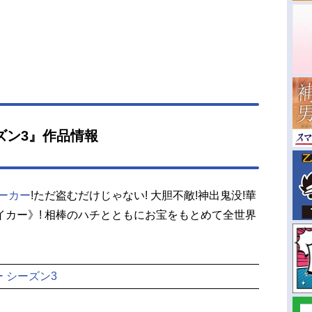
ズン3』作品情報
ーカー
!ただ盗むだけじゃない! 大胆不敵!神出鬼没!華
カー》! 相棒のハチとともにお宝をもとめて全世界
 シーズン3