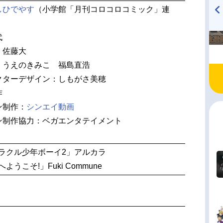
しひでやす
（小学館「月刊コロコロコミック」連
TVアニメ『戦隊大失格』
ハイキュー!! 烏野高校放送部!
radio 大直会 2nd season
代
：佐藤大
 うえのきみこ 福島直浩
クターデザイン：しもがさ美穂
作
ン制作：
シンエイ動画
ン制作協力：ベガエンタテイメント
ラクル少年ボーイ2」アルカラ
ようこそ!」Fuki Commune