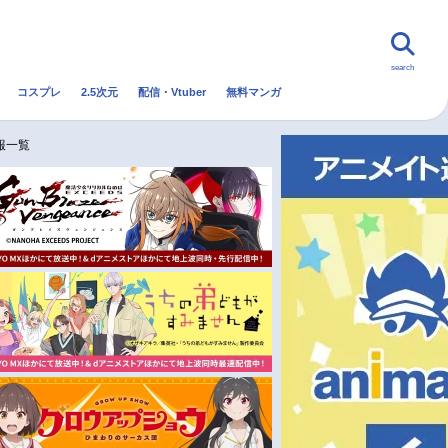
search
コスプレ
2.5次元
配信・Vtuber
無料マンガ
んなの声
グッズ
映画
報一覧
・Vtuber
トレンド
無料マンガ
秋アニメ
冬アニメ