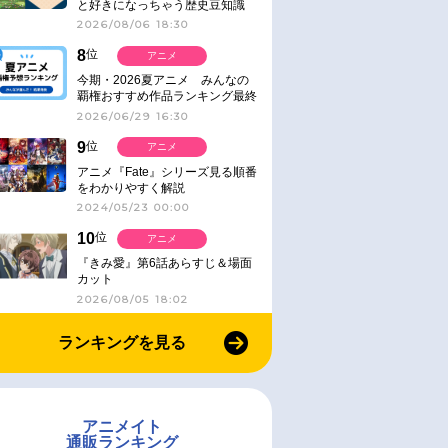
と好きになっちゃう歴史豆知識
2026/08/06 18:30
8
位
アニメ
今期・2026夏アニメ みんなの
覇権おすすめ作品ランキング最終
結果発表！
2026/06/29 16:30
9
位
アニメ
アニメ『Fate』シリーズ見る順番
をわかりやすく解説
2024/05/23 00:00
10
位
アニメ
『きみ愛』第6話あらすじ＆場面
カット
2026/08/05 18:02
ランキングを見る
アニメイト
通販ランキング