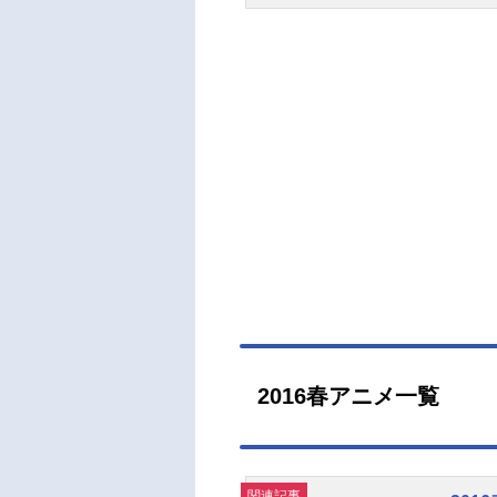
ースケ
田展
な人
（月
ニッ
ガム
話キ
ッフ
ー》
ード
コミ
ぐる
島田
大脚
トし
龍田直
ラク
チ！
メー
イバ
力：
モン
盗ミ
り、
うこそ
どん
メ(
やお
ジェク
チェ
隠さ
戦！
2016春アニメ一覧
ンス
ップ
ック
作品名
関連記事