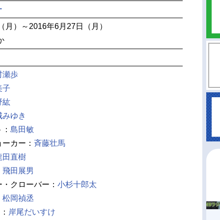
ー
日（月）～2016年6月27日（月）
か
村瀬歩
美子
野紘
城みゆき
ト：
島田敏
ョーカー：
斉藤壮馬
龍田直樹
：
飛田展男
ー・クローバー：
小杉十郎太
：
松岡禎丞
D：
岸尾だいすけ