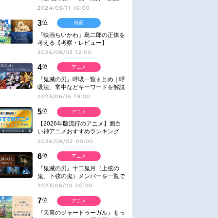
2024/03/11 16:00
3
位
映画
『映画ちいかわ』島二郎の正体を
考える【考察・レビュー】
2026/08/03 12:00
4
位
アニメ
『鬼滅の刃』呼吸一覧まとめ｜呼
吸法、常中などキーワードを解説
2023/06/15 19:00
5
位
アニメ
【2026年版流行のアニメ】面白
い神アニメおすすめランキング
【名作・話題作】｜ジャンル別人
2026/08/02 00:00
気作品をピックアップ
6
位
アニメ
『鬼滅の刃』十二鬼月（上弦の
鬼、下弦の鬼）メンバーを一覧で
紹介＆解説（登場鬼の情報まと
2023/06/20 00:00
め）
7
位
アニメ
『天幕のジャードゥーガル』もっ