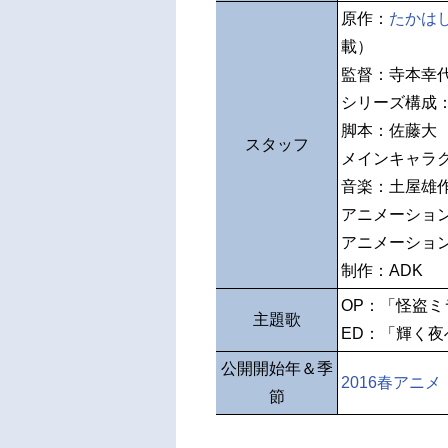
原作：
たかは
載）
監督：寺本幸
シリーズ構成
脚本：佐藤大
スタッフ
メインキャラ
音楽：土屋雄
アニメーショ
アニメーショ
制作：ADK
OP：「怪盗ミ
主題歌
ED：「輝く夜へ
公開開始年＆季
2016春アニメ
節