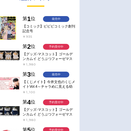
1
第
位
発売中
【コミック】ビビビコミック創刊
記念号
￥935
2
第
位
予約受付中
【グッズ-マスコット】ゴールデ
ンカムイ どうぶつフォーゼマス
コット 4.尾形百之助【再販】
￥1,980
3
第
位
発売中
【くじメイト】今井文也のくじメ
イトVol.4～チャラめに見える幼
馴染、実は一途で独占欲が強いん
￥1,100
です～
4
第
位
予約受付中
【グッズ-マスコット】ゴールデ
ンカムイ どうぶつフォーゼマス
コット 5.月島軍曹【再販】
￥1,980
5
第
位
予約受付中