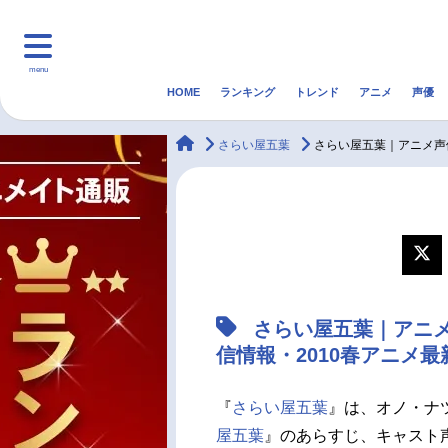
menu
HOME
ランキング
トレンド
アニメ
声優
HOME
ランキング
アニ
animateTimes
さらい屋五葉
さらい屋五葉｜アニメ声
マンガ・ラノベ
ゲーム・アプリ
音楽
最新記事一覧
アニメ記事一覧
さらい屋五葉｜アニ
声優記事一覧
信情報・2010春アニメ
『
さらい屋五葉
』は、オノ・ナ
屋五葉
』のあらすじ、キャスト