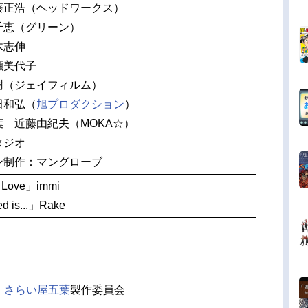
藤正浩（ヘッドワークス）
千恵（グリーン）
木志伸
瀬美代子
樹（ジェイフィルム）
田和弘（
旭プロダクション
）
 近藤由紀夫（MOKA☆）
タジオ
ン制作：マングローブ
 Love」immi
d is...」Rake
・
さらい屋五葉
製作委員会