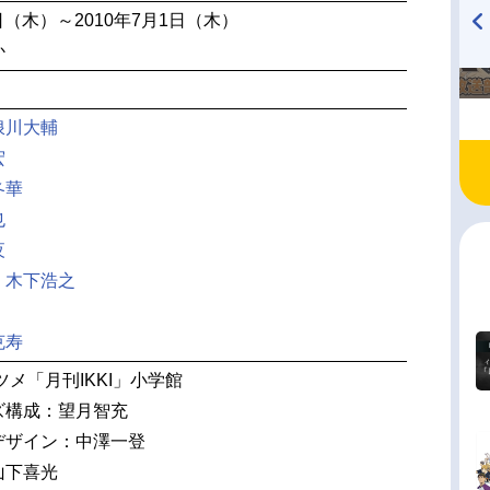
5日（木）～2010年7月1日（木）
か
TVアニメ『戦隊大失格』
ハイキュー!! 烏野高校放送部!
radio 大直会 2nd season
浪川大輔
宏
冬華
也
夜
：
木下浩之
克寿
ツメ「月刊IKKI」小学館
ズ構成：望月智充
デザイン：中澤一登
山下喜光