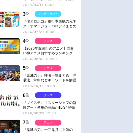
2024/03/11 16:00
3
位
マンガ・ラノベ
『僕とロボコ』単行本表紙の元ネ
タ・オマージュ・パロディまとめ
2026/07/21 10:00
4
位
アニメ
【2026年版流行のアニメ】面白
い神アニメおすすめランキング
【名作・話題作】｜ジャンル別人
2026/08/02 00:00
気作品をピックアップ
5
位
アニメ
『鬼滅の刃』呼吸一覧まとめ｜呼
吸法、常中などキーワードを解説
2023/06/15 19:00
6
位
グッズ
『ツイステ』マスターシェフの新
規アート使用の商品が10/24発売
2026/08/07 12:50
7
位
アニメ
『鬼滅の刃』十二鬼月（上弦の