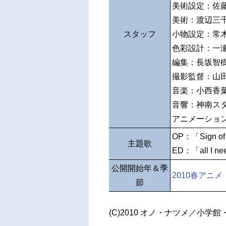
美術設定：佐
美術：渡辺三
スタッフ
小物設定：常
色彩設計：一
編集：長坂智
撮影監督：山
音楽：小西香葉
音響：神南ス
アニメーショ
OP：「Sign of
主題歌
ED：「all I nee
公開開始年＆季
2010春アニメ
節
(C)2010 オノ・ナツメ／小学館