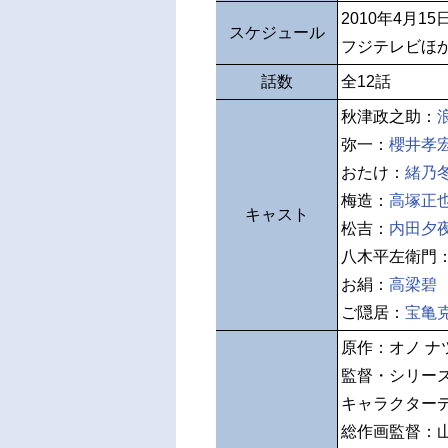
2010年4月1
スケジュール
フジテレビほ
話数
全12話
秋津政之助：
弥一：
櫻井孝
おたけ：
緒乃
梅造：
高塚正
キャスト
松吉：
内田夕
八木平左衛門
お絹：
高梁碧
ご隠居：
宝亀
原作：オノ ナ
監督・シリー
キャラクター
総作画監督：