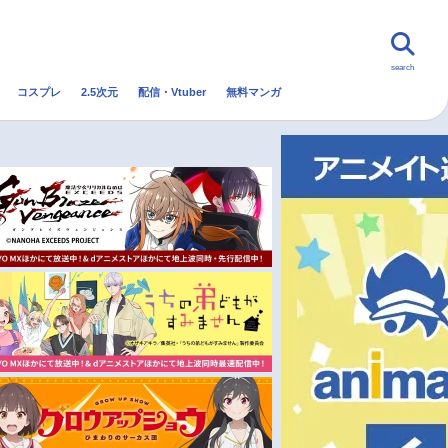
search
コスプレ
2.5次元
配信・Vtuber
無料マンガ
んなの声
グッズ
映画
・Vtuber
トレンド
無料マンガ
秋アニメ
冬アニメ