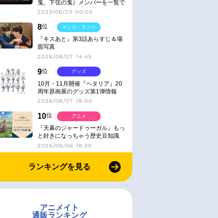
鬼、下弦の鬼）メンバーを一覧で
紹介＆解説（登場鬼の情報まと
2023/06/20 00:00
め）
8
位
マンガ・ラノベ
『キスあと』第3話あらすじ＆場
面写真
2026/08/07 14:45
9
位
グッズ
10月・11月開催『ヘタリア』20
周年原画展のグッズ第1弾情報
2026/08/07 18:00
10
位
アニメ
『天幕のジャードゥーガル』もっ
と好きになっちゃう歴史豆知識
2026/08/06 18:30
ランキングを見る
アニメイト
通販ランキング