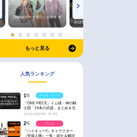
Trignalのキラキラ☆ビートＲ
森久保祥太郎×浪川大輔 つま
みは塩だけ
もっと見る
人気ランキング
1
位
マンガ・ラノベ
『ONE PIECE』イム様・神の騎
士団「19本の武器」まとめ＆元
ネタ
2026/08/06 16:30
2
位
アニメ
『ハイキュー!!』キャラクター
（登場人物）一覧・紹介＆解説