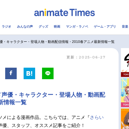
ラジオ
みんなの声
グッズ
映画
マンガ・ラノベ
ゲーム・アプリ
音楽
メ
声優
ラジオ
み
優・キャラクター・登場人物・動画配信情報・2010春アニメ最新情報一覧
更新：2025-06-27
コスプレ
2.5次元
配信
アニメ映画一覧
今期アニメ曜日別一覧
実写化映画一覧
春アニメ
メ声優・キャラクター・登場人物・動画配
男性声優/女性声優一覧
夏アニメ
最新情報一覧
FOLLOW US
ツメによる漫画作品。こちらでは、アニメ『
さらい
声優、スタッフ、オススメ記事をご紹介！