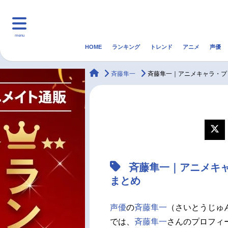
menu
HOME
ランキング
トレンド
アニメ
声優
HOME
ランキング
アニ
animateTimes
斉藤隼一
斉藤隼一｜アニメキャラ・プ
マンガ・ラノベ
ゲーム・アプリ
音楽
最新記事一覧
アニメ記事一覧
斉藤隼一｜アニメキ
声優記事一覧
まとめ
声優
の
斉藤隼一
（さいとうじゅ
では、
斉藤隼一
さんのプロフィ