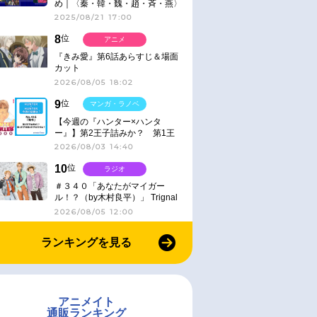
め｜〈秦・韓・魏・趙・斉・燕〉
2025/08/21 17:00
8
位
アニメ
『きみ愛』第6話あらすじ＆場面
カット
2026/08/05 18:02
9
位
マンガ・ラノベ
【今週の『ハンター×ハンタ
ー』】第2王子詰みか？ 第1王
子と第4王子が対峙「発令」＜
2026/08/03 14:40
No.416＞
10
位
ラジオ
＃３４０「あなたがマイガー
ル！？（by木村良平）」 Trignal
のキラキラ☆ビートＲ
2026/08/05 12:00
ランキングを見る
アニメイト
通販ランキング