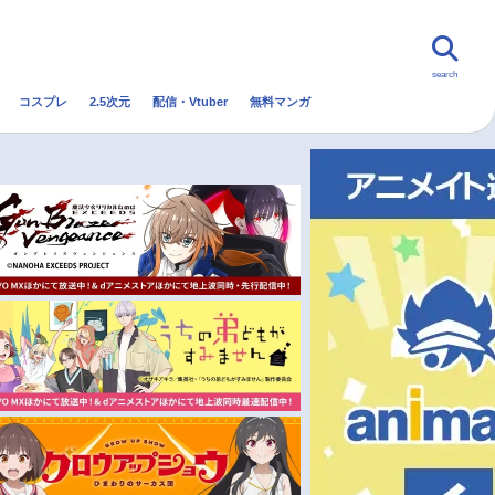
search
コスプレ
2.5次元
配信・Vtuber
無料マンガ
んなの声
グッズ
映画
・Vtuber
トレンド
無料マンガ
秋アニメ
冬アニメ