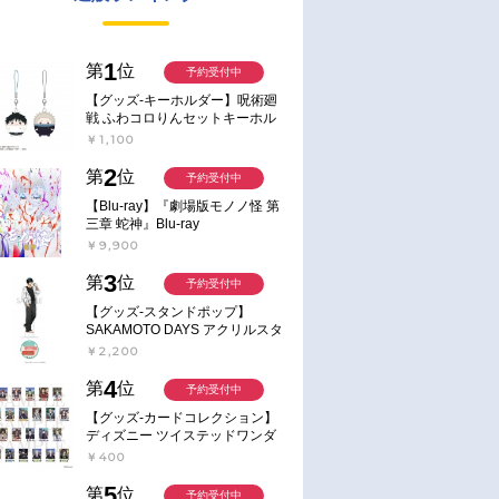
1
第
位
予約受付中
【グッズ-キーホルダー】呪術廻
戦 ふわコロりんセットキーホル
ダー【アニメイト特典付】
￥1,100
2
第
位
予約受付中
【Blu-ray】『劇場版モノノ怪 第
三章 蛇神』Blu-ray
￥9,900
3
第
位
予約受付中
【グッズ-スタンドポップ】
SAKAMOTO DAYS アクリルスタ
ンド～Sunny Afternoon～ 4.南雲
￥2,200
4
第
位
予約受付中
【グッズ-カードコレクション】
ディズニー ツイステッドワンダ
ーランド ランダムカードコレク
￥400
ション クラブ・ウェアver.
5
第
位
予約受付中