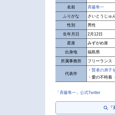
名前
斉藤隼一
ふりがな
さいとうじゅ
性別
男性
生年月日
2月12日
星座
みずがめ座
出身地
福島県
所属事務所
フリーランス
・
賢者の弟子
代表作
・愛の不時着
「斉藤隼一」公式Twitter
「