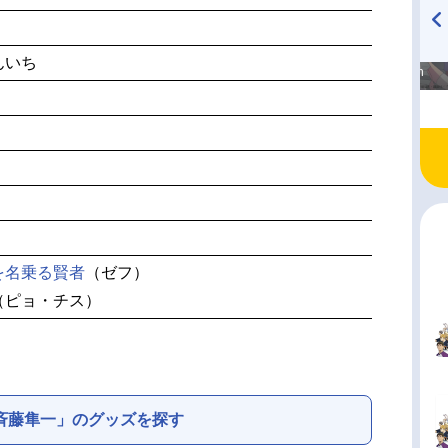
高橋美紀のおんぷの気持ち
TVアニメ『戦隊大失格』
んいち
♪ in アニメイトタイムズ
radio 大直会 2nd season
を名乗る賢者
（ゼフ）
（ピョ・チス）
斉藤隼一」のグッズを探す