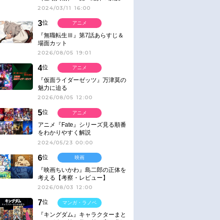
2024/03/11 16:00
3
位
アニメ
『無職転生Ⅲ』第7話あらすじ＆
場面カット
2026/08/05 19:01
4
位
アニメ
『仮面ライダーゼッツ』万津莫の
魅力に迫る
2026/08/05 12:00
5
位
アニメ
アニメ『Fate』シリーズ見る順番
をわかりやすく解説
2024/05/23 00:00
6
位
映画
『映画ちいかわ』島二郎の正体を
考える【考察・レビュー】
2026/08/03 12:00
7
位
マンガ・ラノベ
『キングダム』キャラクターまと