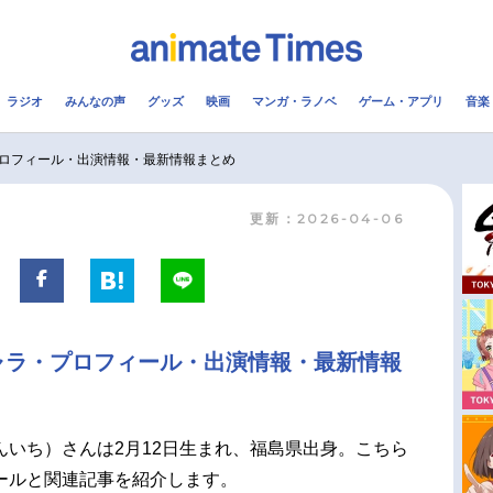
ラジオ
みんなの声
グッズ
映画
マンガ・ラノベ
ゲーム・アプリ
音楽
メ
声優
ラジオ
み
ロフィール・出演情報・最新情報まとめ
更新：2026-04-06
コスプレ
2.5次元
配信
アニメ映画一覧
今期アニメ曜日別一覧
実写化映画一覧
春アニメ
ャラ・プロフィール・出演情報・最新情報
男性声優/女性声優一覧
夏アニメ
FOLLOW US
んいち）さんは2月12日生まれ、福島県出身。こちら
ールと関連記事を紹介します。