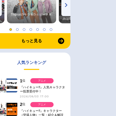
Trignalのキラキラ☆ビートＲ
森久保祥太郎×浪川大輔 つま
みは塩だけ
もっと見る
人気ランキング
1
位
アニメ
『ハイキュー!!』人気キャラクタ
ー投票受付中！
2026/08/03 17:00
2
位
アニメ
『ハイキュー!!』キャラクター
（登場人物）一覧・紹介＆解説