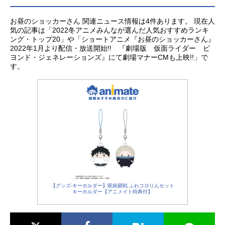
あなたのオススメの「2026夏アニ
お昼のショッカーさん 関連ニュース情報は4件あります。 現在人
メ」募集中！アンケート実施中2026
気の記事は「2022冬アニメみんなが選んだ人気おすすめランキ
夏アニメのあなたのオススメの作品
ング・トップ20」や「ショートアニメ『お昼のショッカーさん』
募集中です。観たいと思っている注
2022年1月より配信・放送開始!! 『劇場版 仮面ライダー ビ
目の作品を教えてください。もっと
ヨンド・ジェネレーションズ』にて劇場マナーCMも上映!!」で
す。
も、注目している作品には、あなた
の推しのコメントもお待ちしており
ます。2026夏アニメのオススメ【投
票する】関連記事2026夏アニメ「20
26夏アニメ」が7月より放送開始。人
気作の続編や期待のオリジナル作品
まで勢揃い！新作アニメのキービジ
ュアル画像や出演するキャスト声優
情報などをまとめて「2026夏アニメ
新番組一覧」をお届けします！2026
秋アニメ...
【グッズ-キーホルダー】呪術廻戦 ふわコロりんセット
キーホルダー【アニメイト特典付】