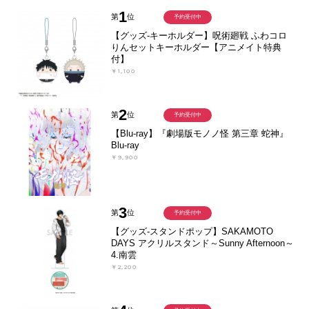
1
第
位
予約受付中
【グッズ-キーホルダー】呪術廻戦 ふわコロ
りんセットキーホルダー【アニメイト特典
付】
￥1,100
2
第
位
予約受付中
【Blu-ray】『劇場版モノノ怪 第三章 蛇神』
Blu-ray
￥9,900
3
第
位
予約受付中
【グッズ-スタンドポップ】SAKAMOTO
DAYS アクリルスタンド～Sunny Afternoon～
4.南雲
￥2,200