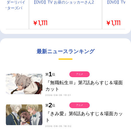
仮面ライダーリバイ
【DVD】TV お昼のショッカーさん2
【DVD】TV
コレクターズパ
￥1,111
￥1,111
最新ニュースランキング
1
第
位
アニメ
『無職転生Ⅲ』第7話あらすじ＆場面
カット
2026-08-05 19:01
2
第
位
アニメ
『きみ愛』第6話あらすじ＆場面カッ
ト
2026-08-05 18:02