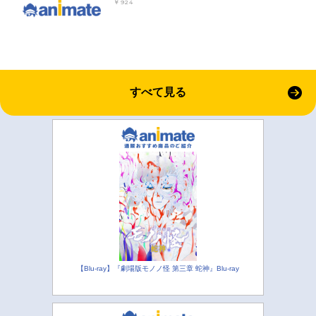
￥924
すべて見る
【Blu-ray】『劇場版モノノ怪 第三章 蛇神』Blu-ray