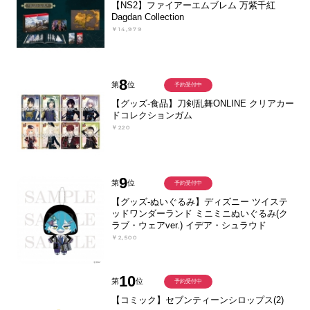
【NS2】ファイアーエムブレム 万紫千紅
Dagdan Collection
￥14,979
8
第
位
予約受付中
【グッズ-食品】刀剣乱舞ONLINE クリアカー
ドコレクションガム
￥220
9
第
位
予約受付中
【グッズ-ぬいぐるみ】ディズニー ツイステ
ッドワンダーランド ミニミニぬいぐるみ(ク
ラブ・ウェアver.) イデア・シュラウド
￥2,500
10
第
位
予約受付中
【コミック】セブンティーンシロップス(2)