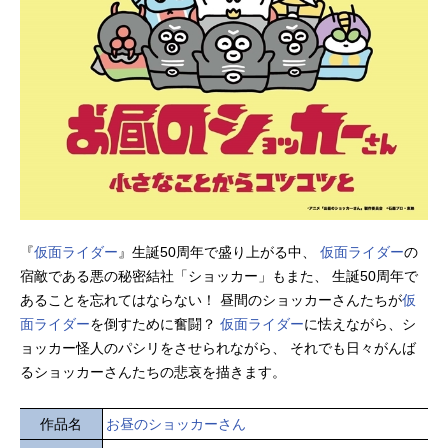
『
仮面ライダー
』生誕50周年で盛り上がる中、
仮面ライダー
の
宿敵である悪の秘密結社「ショッカー」もまた、 生誕50周年で
あることを忘れてはならない！ 昼間のショッカーさんたちが
仮
面ライダー
を倒すために奮闘？
仮面ライダー
に怯えながら、シ
ョッカー怪人のパシリをさせられながら、 それでも日々がんば
るショッカーさんたちの悲哀を描きます。
作品名
お昼のショッカーさん