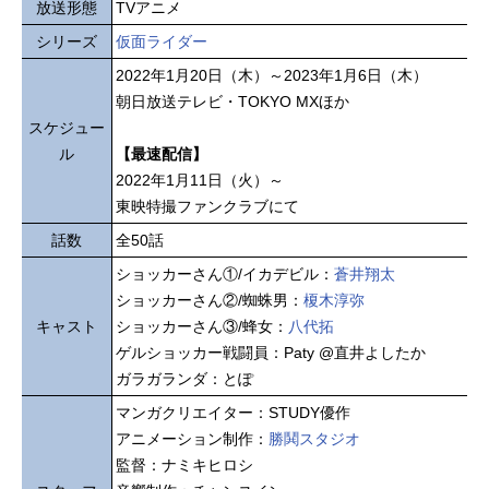
放送形態
TVアニメ
シリーズ
仮面ライダー
2022年1月20日（木）～2023年1月6日（木）
朝日放送テレビ・TOKYO MXほか
スケジュー
ル
【最速配信】
2022年1月11日（火）～
東映特撮ファンクラブにて
話数
全50話
ショッカーさん①/イカデビル：
蒼井翔太
ショッカーさん②/蜘蛛男：
榎木淳弥
キャスト
ショッカーさん③/蜂女：
八代拓
ゲルショッカー戦闘員：Paty @直井よしたか
ガラガランダ：とぽ
マンガクリエイター：STUDY優作
アニメーション制作：
勝鬨スタジオ
監督：ナミキヒロシ