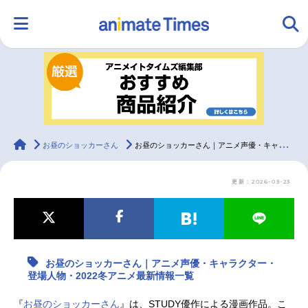
HOME
ランキング
アニメ
声優
ラジオ
みんなの声
グッズ
映画
animateTimes
お昼のショッカーさん
お昼のショッカーさん｜アニメ声優・キャラクター・登場人物・2022冬アニメ最新情報一覧
更新：2026-03-23
マンガ・ラノベ
ゲーム・アプリ
音楽
コスプレ
2.5次元
配信・Vtuber
トレンド
無料マンガ
お昼のショッカーさん｜アニメ声優・キャラクター・
最新記事一覧
登場人物・2022冬アニメ最新情報一覧
アニメ記事一覧
声優記事一覧
『
お昼のショッカーさん
』は、STUDY優作による漫画作品。こ