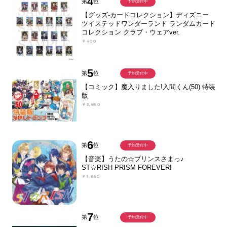
4
第
位
予約受付中
【グッズ-カードコレクション】ディズニー
ツイステッドワンダーランド ランダムカード
コレクション クラブ・ウェアver.
￥400
5
第
位
予約受付中
【コミック】魔入りました!入間くん(50) 特装
版
￥3,850
6
第
位
予約受付中
【音楽】うたの☆プリンスさまっ♪
ST☆RISH PRISM FOREVER!
￥1,650
7
第
位
予約受付中