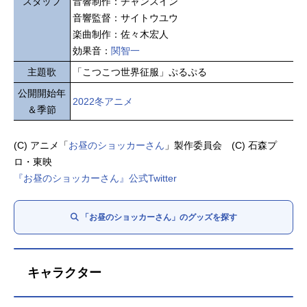
スタッフ
音響制作：チャンスイン
音響監督：サイトウユウ
楽曲制作：佐々木宏人
効果音：
関智一
主題歌
「こつこつ世界征服」ぷるぷる
公開開始年
2022冬アニメ
＆季節
(C) アニメ「
お昼のショッカーさん
」製作委員会 (C) 石森プ
ロ・東映
『お昼のショッカーさん』公式Twitter
「お昼のショッカーさん」のグッズを探す
キャラクター