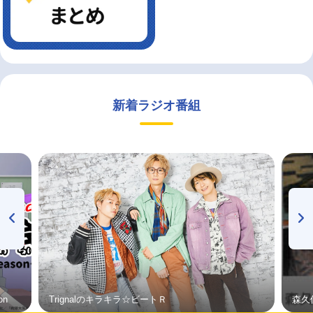
新着ラジオ番組
on
Trignalのキラキラ☆ビートＲ
森久