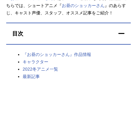
ちらでは、ショートアニメ『
お昼のショッカーさん
』のあらす
アニメ映画一覧
実写化映画一覧
じ、キャスト声優、スタッフ、オススメ記事をご紹介！
今期アニメ曜日別一覧
目次
春アニメ
夏アニメ
秋アニメ
冬アニメ
『お昼のショッカーさん』作品情報
キャラクター
男性声優/女性声優一覧
2022冬アニメ一覧
最新記事
FOLLOW US