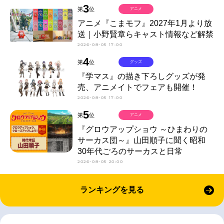
3
第
位
アニメ
アニメ『こまモフ』2027年1月より放
送｜小野賢章らキャスト情報など解禁
2026-08-05 17:00
4
第
位
グッズ
『学マス』の描き下ろしグッズが発
売、アニメイトでフェアも開催！
2026-08-05 17:00
5
第
位
アニメ
『グロウアップショウ ～ひまわりの
サーカス団～』山田順子に聞く昭和
30年代ごろのサーカスと日常
2026-08-05 20:00
ランキングを見る