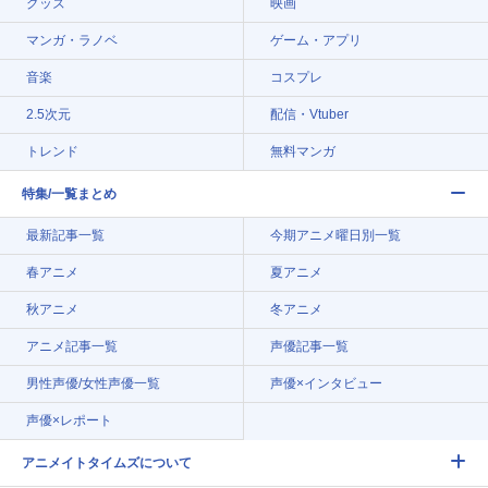
グッズ
映画
マンガ・ラノベ
ゲーム・アプリ
音楽
コスプレ
2.5次元
配信・Vtuber
トレンド
無料マンガ
特集/一覧まとめ
最新記事一覧
今期アニメ曜日別一覧
春アニメ
夏アニメ
秋アニメ
冬アニメ
アニメ記事一覧
声優記事一覧
男性声優/女性声優一覧
声優×インタビュー
声優×レポート
アニメイトタイムズについて