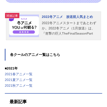
関連記事
2022冬アニメ 放送前人気まとめ
2022冬アニメスタートまであとわず
か。2022冬アニメ（1月放送）は、
『進撃の巨人TheFinalSeasonPart
2』や『からかい上手の高木さん3』
『魔法科高校の劣等生追憶編』
『佐々木と宮野』『鬼滅の刃遊郭
編』など期待の新作も目白押しで
各クールのアニメ一覧はこちら
す。そこで、アニメイトタイムズで
は今回も「2022冬アニメ、何観るア
■2021年
ンケート」しました。今回は、男女
2021春アニメ一覧
比が「1.5：8.5」になっています。
2021夏アニメ一覧
今回のアンケートのエントリーはこ
2021秋アニメ一覧
ちらです。まずは、タイトルからど
の作品をみるかご自身で楽しんでみ
てください。詳細を知りたい方は、
最新記事
こちらの記事（2022冬アニメ）を参
照してください。更新：1月3日更新