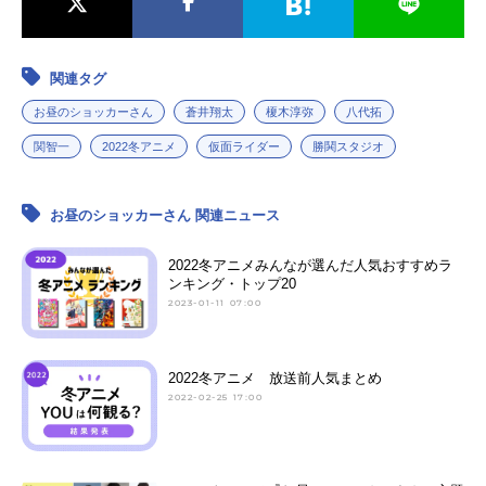
関連タグ
お昼のショッカーさん
蒼井翔太
榎木淳弥
八代拓
関智一
2022冬アニメ
仮面ライダー
勝鬨スタジオ
お昼のショッカーさん 関連ニュース
2022冬アニメみんなが選んだ人気おすすめラ
ンキング・トップ20
2023-01-11 07:00
2022冬アニメ 放送前人気まとめ
2022-02-25 17:00