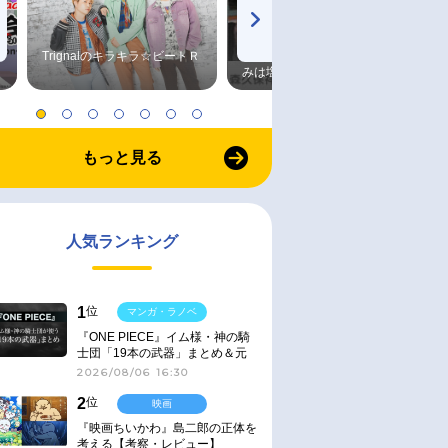
Trignalのキラキラ☆ビートＲ
森久保祥太郎×浪川大輔 つま
みは塩だけ
もっと見る
人気ランキング
1
位
マンガ・ラノベ
『ONE PIECE』イム様・神の騎
士団「19本の武器」まとめ＆元
ネタ
2026/08/06 16:30
2
位
映画
『映画ちいかわ』島二郎の正体を
考える【考察・レビュー】