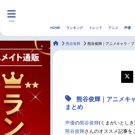
menu
HOME
ランキング
トレンド
アニメ
声優
HOME
ランキング
アニ
animateTimes
熊谷俊輝
熊谷俊輝｜アニメキャラ・プ
マンガ・ラノベ
ゲーム・アプリ
音楽
最新記事一覧
アニメ記事一覧
熊谷俊輝｜アニメキ
声優記事一覧
まとめ
声優
の
熊谷俊輝
(くまがいとしき
熊谷俊輝
さんのオススメ記事を