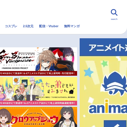
search
コスプレ
2.5次元
配信・Vtuber
無料マンガ
んなの声
グッズ
映画
・Vtuber
トレンド
無料マンガ
秋アニメ
冬アニメ