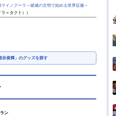
録マイノグーラ～破滅の文明で始める世界征服～
イラ＝タクト））
熊谷俊輝」のグッズを探す
ー
ミラン