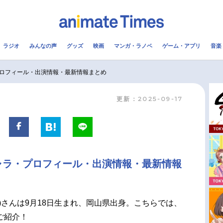
ラジオ
みんなの声
グッズ
映画
マンガ・ラノベ
ゲーム・アプリ
音楽
メ
声優
ラジオ
み
ロフィール・出演情報・最新情報まとめ
更新：2025-09-17
コスプレ
2.5次元
配信
アニメ映画一覧
今期アニメ曜日別一覧
実写化映画一覧
春アニメ
ャラ・プロフィール・出演情報・最新情報
男性声優/女性声優一覧
夏アニメ
FOLLOW US
)さんは9月18日生まれ、岡山県出身。こちらでは、
ご紹介！