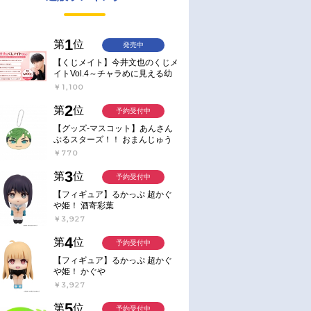
1
第
位
発売中
【くじメイト】今井文也のくじメ
イトVol.4～チャラめに見える幼
馴染、実は一途で独占欲が強いん
￥1,100
です～
2
第
位
予約受付中
【グッズ-マスコット】あんさん
ぶるスターズ！！ おまんじゅう
にぎにぎマスコット ねくすと2
￥770
Hbox
3
第
位
予約受付中
【フィギュア】るかっぷ 超かぐ
や姫！ 酒寄彩葉
￥3,927
4
第
位
予約受付中
【フィギュア】るかっぷ 超かぐ
や姫！ かぐや
￥3,927
5
第
位
予約受付中