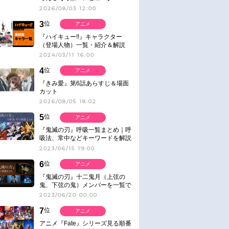
2026/08/03 12:00
3
位
アニメ
『ハイキュー!!』キャラクター
（登場人物）一覧・紹介＆解説
2024/03/11 16:00
4
位
アニメ
『きみ愛』第6話あらすじ＆場面
カット
2026/08/05 18:02
5
位
アニメ
『鬼滅の刃』呼吸一覧まとめ｜呼
吸法、常中などキーワードを解説
2023/06/15 19:00
6
位
アニメ
『鬼滅の刃』十二鬼月（上弦の
鬼、下弦の鬼）メンバーを一覧で
紹介＆解説（登場鬼の情報まと
2023/06/20 00:00
め）
7
位
アニメ
アニメ『Fate』シリーズ見る順番