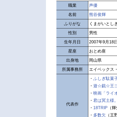
職業
声優
名前
熊谷俊輝
ふりがな
くまがいとし
性別
男性
生年月日
2007年9月18
星座
おとめ座
出身地
岡山県
所属事務所
エイベックス
・
ふしぎ駄菓子
・
遊☆戯☆王
・
映画「ライ
・
君は冥土様
代表作
・
18TRIP
（輝
・
多数欠
（王