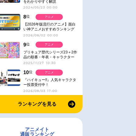
をわかりやすく解説
2024/05/23 00:00
8
位
アニメ
【2026年版流行のアニメ】面白
い神アニメおすすめランキング
【名作・話題作】｜ジャンル別人
2026/08/02 00:00
気作品をピックアップ
9
位
アニメ
プリキュア歴代シリーズ23＋2作
品の順番・年表・キャラクター
【2025年版】
2025/11/27 10:30
10
位
アニメ
『ハイキュー!!』人気キャラクタ
ー投票受付中！
2026/08/03 17:00
ランキングを見る
アニメイト
通販ランキング