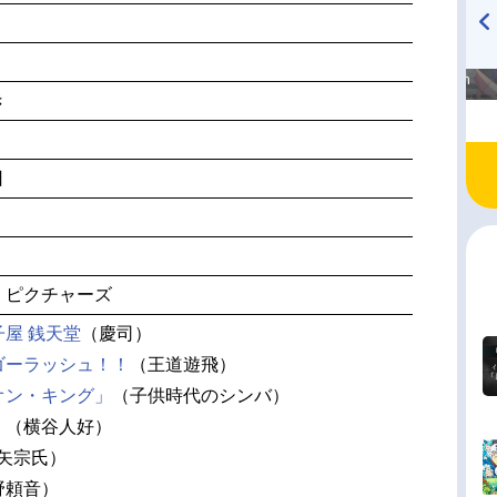
高橋美紀のおんぷの気持ち
TVアニメ『戦隊大失格』
♪ in アニメイトタイムズ
radio 大直会 2nd season
き
日
・ピクチャーズ
屋 銭天堂
（慶司）
ゴーラッシュ！！
（王道遊飛）
オン・キング」
（子供時代のシンバ）
。
（横谷人好）
矢宗氏）
野頼音）