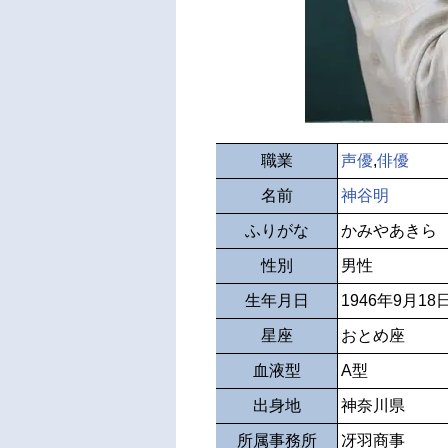
職業
声優
,
俳優
名前
神谷明
ふりがな
かみやあきら
性別
男性
生年月日
1946年9月18
星座
おとめ座
血液型
A型
出身地
神奈川県
所属事務所
冴羽商事