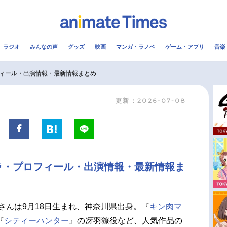
ラジオ
みんなの声
グッズ
映画
マンガ・ラノベ
ゲーム・アプリ
音楽
メ
声優
ラジオ
み
ィール・出演情報・最新情報まとめ
更新：2026-07-08
コスプレ
2.5次元
配信
アニメ映画一覧
今期アニメ曜日別一覧
実写化映画一覧
春アニメ
ラ・プロフィール・出演情報・最新情報ま
男性声優/女性声優一覧
夏アニメ
FOLLOW US
さんは9月18日生まれ、神奈川県出身。『
キン肉マ
『
シティーハンター
』の冴羽獠役など、人気作品の