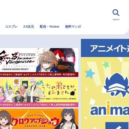
search
コスプレ
2.5次元
配信・Vtuber
無料マンガ
んなの声
グッズ
映画
・Vtuber
トレンド
無料マンガ
秋アニメ
冬アニメ