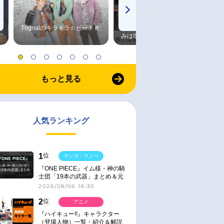
Trignalのキラキラ☆ビートＲ
森久保祥太郎×浪川大輔 つま
みは塩だけ
もっと見る
人気ランキング
1
位
マンガ・ラノベ
『ONE PIECE』イム様・神の騎
士団「19本の武器」まとめ＆元
ネタ
2026/08/06 16:30
2
位
アニメ
『ハイキュー!!』キャラクター
（登場人物）一覧・紹介＆解説