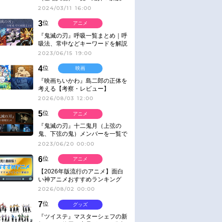
2024/03/11 16:00
3
位
アニメ
『鬼滅の刃』呼吸一覧まとめ｜呼
吸法、常中などキーワードを解説
2023/06/15 19:00
4
位
映画
『映画ちいかわ』島二郎の正体を
考える【考察・レビュー】
2026/08/03 12:00
5
位
アニメ
『鬼滅の刃』十二鬼月（上弦の
鬼、下弦の鬼）メンバーを一覧で
紹介＆解説（登場鬼の情報まと
2023/06/20 00:00
め）
6
位
アニメ
【2026年版流行のアニメ】面白
い神アニメおすすめランキング
【名作・話題作】｜ジャンル別人
2026/08/02 00:00
気作品をピックアップ
7
位
グッズ
『ツイステ』マスターシェフの新