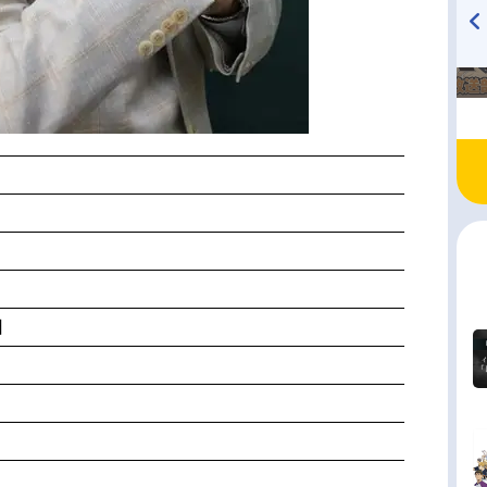
TVアニメ『戦隊大失格』
ハイキュー!! 烏野高校放送部!
radio 大直会 2nd season
日