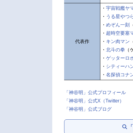
・
宇宙戦艦ヤ
・
うる星やつ
・
めぞん一刻
・
超時空要塞
代表作
・
キン肉マン
・
北斗の拳
（
・
ゲッターロ
・
シティーハ
・
名探偵コナ
「神谷明」公式プロフィール
「神谷明」公式X（Twitter）
「神谷明」公式ブログ
「