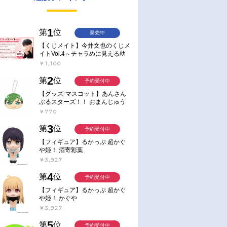
1
第
位
発売中
【くじメイト】今井文也のくじメ
イトVol.4～チャラめに見える幼
馴染、実は一途で独占欲が強いん
￥1,100
です～
2
第
位
予約受付中
【グッズ-マスコット】あんさん
ぶるスターズ！！ おまんじゅう
にぎにぎマスコット ねくすと2
￥770
Hbox
3
第
位
予約受付中
【フィギュア】るかっぷ 超かぐ
や姫！ 酒寄彩葉
￥3,927
4
第
位
予約受付中
【フィギュア】るかっぷ 超かぐ
や姫！ かぐや
￥3,927
5
第
位
予約受付中