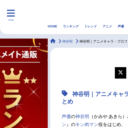
menu
HOME
ランキング
トレンド
アニメ
声優
HOME
ランキング
アニ
animateTimes
神谷明
神谷明｜アニメキャラ・プロフ
マンガ・ラノベ
ゲーム・アプリ
音楽
最新記事一覧
アニメ記事一覧
神谷明｜アニメキャ
声優記事一覧
とめ
声優
の
神谷明
（かみや あきら）
ン
』の
キン肉マン
役をはじめ、