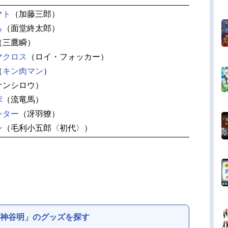
マト
（加藤三郎）
ら
（面堂終太郎）
（三鷹瞬）
マクロス
（ロイ・フォッカー）
（
キン肉マン
）
ケンシロウ）
ボ
（流竜馬）
ンター
（冴羽獠）
ン
（毛利小五郎〈初代〉）
神谷明」のグッズを探す