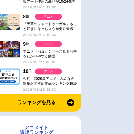
規アート使用の商品が10/24発売
2026/08/07 12:50
8
位
アニメ
『天幕のジャードゥーガル』もっ
と好きになっちゃう歴史豆知識
2026/08/06 18:30
9
位
アニメ
アニメ『Fate』シリーズ見る順番
をわかりやすく解説
2024/05/23 00:00
10
位
アニメ
今期・2026夏アニメ みんなの
覇権おすすめ作品ランキング最終
結果発表！
2026/06/29 16:30
ランキングを見る
アニメイト
通販ランキング