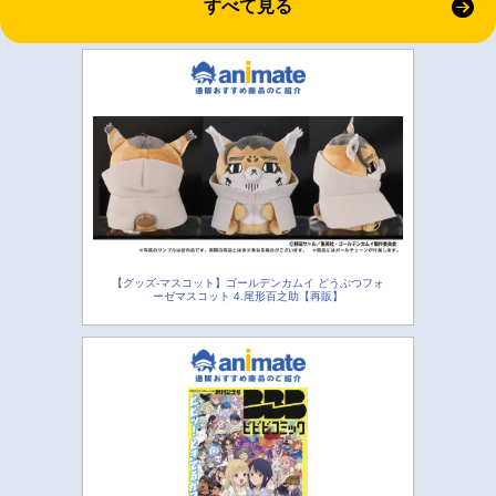
すべて見る
【グッズ-マスコット】ゴールデンカムイ どうぶつフォ
ーゼマスコット 4.尾形百之助【再販】