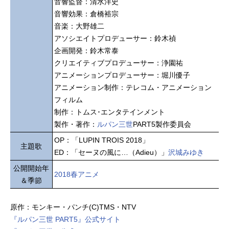
音響監督：清水洋史
音響効果：倉橋裕宗
音楽：大野雄二
アソシエイトプロデューサー：鈴木禎
企画開発：鈴木常泰
クリエイティブプロデューサー：浄園祐
アニメーションプロデューサー：堀川優子
アニメーション制作：テレコム・アニメーション
フィルム
制作：トムス･エンタテインメント
製作・著作：
ルパン三世
PART5製作委員会
OP：「LUPIN TROIS 2018」
主題歌
ED：「セーヌの風に…（Adieu）」
沢城みゆき
公開開始年
2018春アニメ
＆季節
原作：モンキー・パンチ(C)TMS・NTV
『ルパン三世 PART5』公式サイト