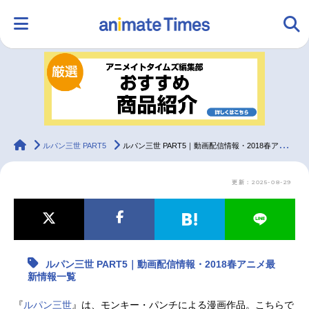
HOME
ランキング
アニメ
声優
ラジオ
みんなの声
グッズ
映画
animateTimes
ルパン三世 PART5
ルパン三世 PART5｜動画配信情報・2018春アニメ最新情報一覧
更新：2025-08-29
マンガ・ラノベ
ゲーム・アプリ
音楽
コスプレ
2.5次元
配信・Vtuber
トレンド
無料マンガ
ルパン三世 PART5｜動画配信情報・2018春アニメ最
最新記事一覧
新情報一覧
アニメ記事一覧
声優記事一覧
『
ルパン三世
』は、モンキー・パンチによる漫画作品。こちらで