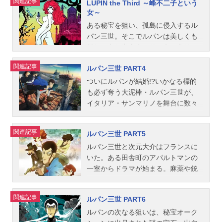
関連記事
LUPIN the Third ～峰不二子という
形警部：納谷悟朗石川五ェ門：大塚
ルパン三世スケジュール1977年10月
ともにチャイナタウンへ向かうが不
女～
周夫スタッフ原作：モンキー・パン
3日（月）～1980年10月6日（月）日
二子が誘拐されてしまい……。ピン
ある秘宝を狙い、孤島に侵入するル
チ脚本：山崎忠昭 大和屋竺 宮田
本テレビ系列話数全155話キャストル
クのジャケットに身をまとった新生
パン三世。そこでルパンは美しくも
雪 さわきとおる 松岡清治 鶴見
パン三世：山田康雄次元大介：小林
ルパン、銭形警部の追撃を尻目に世
妖しい女と出会う。その女の名は
和一 七條門 小山俊一郎 田村多
清志峰不二子：増山江威子石川五ェ
界のお宝を求めて仲間とともに再び
「峰不二子」と云い、流行りの謎多
津夫作画監督：大塚康生美術監督：
門：井上真樹夫銭形警部：納谷悟朗
冒険へ！作品名ルパン三世PART3放
関連記事
ルパン三世 PART4
き女怪盗である……。甘美で危険な2
千葉秀雄 伊藤雅人音楽：山下毅雄
スタッフ原作：モンキー・パンチ監
送形態TVアニメシリーズルパン三世
人の邂逅が、この物語の始まりを告
演出：大隅正秋 Aプロダクション主
修：鈴木清順シリーズ構成：大和屋
スケジュール1984年3月3日（土）～
ついにルパンが結婚!?いかなる標的
げる。不二子の前に現れる4人の厄介
題歌OP1：「ルパン三世主題歌I」チ
竺脚本：山崎忠昭 今野鑲 金子
1985年11月6日（水）読売テレビ・
も必ず奪う大泥棒・ルパン三世が、
で型破りな男たち……。神出鬼没な
ャーリー・コーセイOP2：「AFRO"L
裕 大和屋竺 城山昇 宮田雪 大
日本テレビ系列にて話数全50話キャ
イタリア・サンマリノを舞台に数々
世紀の大泥棒「ルパン三世」、早撃
UPIN'68"」チャーリー・コーセイOP
久保昌一良 高階秋成 四十物光
ストルパン三世：山田康雄銭形警
のターゲットを狙う!ルパンと行動を
ち0,3秒の天才ガンマン「次元大
3：「ルパン三世主題歌3」よしろう
男 杉村のぼる 大原清秀 浦沢義
部：納谷悟朗次元大介：小林清志石
共にするのは、相棒にして無敵のガ
関連記事
ルパン三世 PART5
介」、剣の道に生き、時に殺しも請
広石ED：「ルパン三世主題歌II」チ
雄 他音楽：大野雄二作画監督：北
川五ェ門：井上真樹夫峰不二子：増
ンマン・次元大介と居合の達人・石
け負う「石川五ェ門」、ルパン逮捕
ャーリー・コーセイ公開開始年＆季
原健雄 他美術監督：清水一利 龍
山江威子スタッフ原作：モンキー・
川五ェ門、そして正体不明の美女・
ルパン三世と次元大介はフランスに
に強い執着を持つ男「銭形警部」。
節1971秋アニメ原作:...
池昇主題歌OP1：「ルパン三世のテ
パンチシリーズ構成：飯岡順一 小
峰不二子。ICPOの敏腕捜査官・銭形
いた。ある田舎町のアパルトマンの
決して交わってはいけない5人が、予
ーマ'78」OP2：「ルパン三世のテー
野田博之脚本：大和屋竺 高階航
警部もルパン逮捕に執念を燃やす。
一室からドラマが始まる。麻薬や銃
測不能な軌道を描きながら、ぶつか
マ」ピート・マック・ジュニアOP
金子裕 高屋敷英夫 平野靖士 大
このお馴染みの面々に、自由奔放な
など非合法な物まで何でも買える闇
りあい火花を散らす！作品名LUPINth
3：「ルパン三世'79」OP4：「ルパ
川俊道 大久保昌一良 浦沢義雄
セレブ娘レベッカがもう一人のヒロ
のサイト、‘マルコポーロ’。デジタル
関連記事
ルパン三世 PART6
eThird～峰不二子という女～放送形
ン三世'80」ED1：「ルパン三世の愛
柏原寛司 宮下準一 他音楽：大野
インとして加わり、さらにイギリス
通貨を盗み出すため、ルパン達は厳
態TVアニメシリーズルパン三世スケ
のテーマ」ED2：「ルパン三世愛の
雄二作画監修：青木悠三美術監督：
諜報部MI6も登場して大騒動に!作品
重に警備されている巨大サーバ施設
ルパンの次なる狙いは、秘宝オーク
ジュール2012年4月4日（水）〜2012