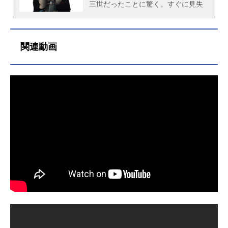
鈴木清司音響監督：加藤敏キャラク
ン』と次元の決闘を手助けしたり、
のビギニングをついに描き出す。舞
三世だったことに驚く。すぐに見失
ターデザイン・総作画監督：西村貴
『百地三太夫』の弟子時代の五ェ門
台は、原作連載当初の昭和30年（19
うが駅で別の“ルパン”を発見し列車内
世作画監督：ナカタケマナブ 平山
と出会ったり、不二子を救うため
60年）代。まだ何者でもない「少年
でルパンを拘束するも、次元大介の
智作画監督補佐：相馬満メカニック
『殺し屋プーン』に銃を向けた
ルパン」が、高度経済成長期の日本
助けで脱走を許してしまう。一方、
関連動画
デザイン：水村良男CGデザイン：石
り......。次々展開される懐かしい場面
を駆け巡る！原作でも描かれている
峰不二子はサーカス団に潜入し、空
原由梨美術監督：明石聖子色彩設
に?惑いつつ、過去を攻略していくル
「少年ルパン」編からヒントを得つ
中ブランコの乗り手として最高指導
計：西香代子撮影監督：宮川佳和編
パン。――だがそれは、ミスターXと
つ、懐かしくも新しいオリジナルス
者ブレーリンの寵愛を受けていた。
集：佐野由...
魔毛の企む、恐るべき陰謀の一端に
トーリーが展開される。制作スタジ
軍縮条約パレードを目前に控え、国
過ぎなかった！作品名ルパンは今も
オは、多くの『ルパン三世』シリー
家保安委員会のカラシコフはルパン
燃えているか?放送形態OVAシリーズ
ズを手掛けるテレコム・アニメーシ
をテロ実行犯かつアルカ合衆国のス
ルパン三世スケジュール2018年7月2
ョンフィルム。レトロでユニークな
パイと断定し追跡するが、銭形は疑
5日（水）『ルパン三世PART5』のB
世界観を現代に蘇らせる。音楽は、
念を抱いていた。そして、首都で国
D＆DVD第1巻プレミアム先着購入特
大友良英（『あまちゃん』『犬
家保安委員会に追い詰められたルパ
典映像キャストルパン三世：：栗田
王』）。『ルパン三世PART1』を手
ンの前に立ちはだかったのは、彼の
貫一...
掛けた山下毅雄の楽曲アレンジも含
無実を信じる銭形だった――。だ
め、劇伴音楽を担当する。少年が登
が、その瞬間、新たな爆破が銭形を
る、悪党への階段。彼は一体、何を
襲う……。作品名LUPINTHEIIIRD銭
思い、どんな一歩を踏み出したの
形と2人のルパン放送形態配信シリー
か？これは、誰もが知っている大泥
ズルパン三世スケジュール2025年6
棒の、誰も知らない「はじまり」の
月20日（金）キャストルパン三世：
物語。作品名LUPINZERO放送形態配
栗田貫一次元大介：大塚明夫石川五