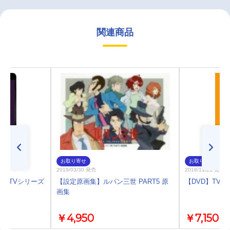
関連商品
お取り寄せ
お取り寄せ
2019/03/30 発売
2018/11/21 発売
ン三世 TVシリーズ
【設定原画集】ルパン三世 PART5 原
【DVD】TV ルパ
N
画集
￥4,950
￥7,150