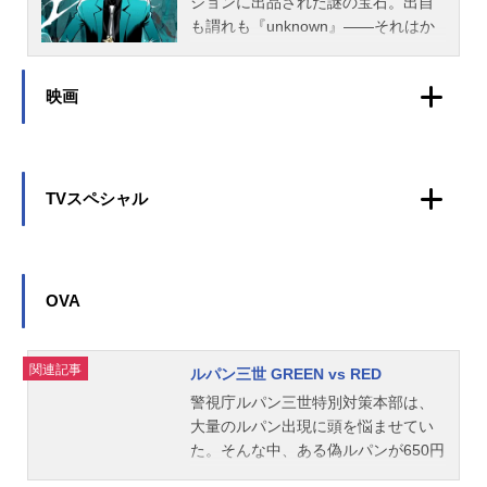
テーマ」水木一郎ED3：「ラ...
石垣努主題歌OP：「セクシー・アド
名ルパン三世PART4放送形態TVアニ
へ侵入する。そこで出会ったのは謎
ションに出品された謎の宝石。出自
年6月27日（水）日本テレビほか話数
ベンチャー」中村裕介ED：「フェア
メシリーズルパン三世スケジュール2
の天才ハッカー少女、アミ。ルパン
も謂れも『unknown』――それはか
全13話キャストルパン三世：栗田貫
リー・ナイト」ソニア・ローザ公開
015年10月1日（木）～2016年3月17
はアミと共に、マルコポーロの罠に
つて、幼少のルパンが住んでいた屋
一次元大介：小林清志石川五ェ門：
開始年＆季節1984春アニメ原作:モン
日（木）日本テレビほか話数全24話
立ち向かっていくが、敵が仕掛け
敷から盗み出されたものだった。ル
浪川大輔峰不二子：沢城みゆき銭形
映画
キー・パンチ(C)TMS・YTV『ルパン
キャストルパン三世：栗田貫一次元
た‘ルパン・ゲーム’により、全世界か
パンが懐かしむ、とある〈女〉の面
警部：山寺宏一オスカー警部補：梶
三世』公式サイト『ルパン三世』公
大介：小林清志石川五ェ門：浪川大
ら監視されるハメに…しだいに明か
影。そして、次々に現れる魅惑の
裕貴ルイス・勇・アルメイダ伯爵：
式Twitter 「ルパン三世PART3」の...
輔峰不二子：沢城みゆき銭形警部：
されるアミの謎、そしてルパン三世
〈女〉たち……。その魔性は、先の
古舘寛治梟頭／ミネルバの梟：長克
山寺宏一レベッカ・ロッセリーニ：
の過去を知る男の出現ールパンはい
読めないサスペンスへとルパン一味
巳／橋本一子博士：高岡瓶々アイシ
藤井ゆきよロブソン・ズッコーリ：
まだかつてないほどの窮地に立たさ
を誘い出す。舞台は英国から飛び立
TVスペシャル
ャ：小林沙苗スタッフ監督：山本沙
山野井仁ニクス：咲野俊介ダ・ヴィ
れていく！作品名ルパン三世PART5
ち、全世界へ！ 世界を股にかける
代企画：加藤州平 加藤良太エグゼ
ンチ：井上和彦スタッフ企画：加藤
放送形態TVアニメシリーズルパン三
ルパンたちを、さらなる“ロマ
クティブプロデューサー：奥田誠治
州平プロジェクトプロデューサー：
世スケジュール2018年4月3日（火）
ン”と“謎”が待ち受ける!!作品名ルパン
チーフプロデューサー：菅沼直樹
加藤良太プロデューサー：浄園祐シ
～2018年9月18日（火）日本テレビ
三世PART6放送形態TVアニメシリー
OVA
尾﨑穏通シリーズ構成：岡田麿里
リーズ構成：高橋悠也キャラクター
ほか話数全24話キャストルパン三
ズルパン三世スケジュール2021年10
キ...
デザイン：横堀久雄キャラクターデ
世：栗田貫一銭形警部：山寺宏一次
月9日（土）～2022年3月26日（土）
ザイン補佐：稲手遥香 田口麻美美
元大介：小林清志石川五ェ門：浪川
日本テレビほか話数全25話キャスト
関連記事
ルパン三世 GREEN vs RED
術監督：山子泰弘色彩設計：山本智
大輔峰不二子：沢城みゆきアミ・エ
ルパン三世：栗田貫一次元大介：大
警視庁ルパン三世特別対策本部は、
子撮影監督：田沢二郎CG監督：田村
ナン：水瀬いのりアルベール・ダン
塚明夫石川五ェ門：浪川大輔峰不二
大量のルパン出現に頭を悩ませてい
和弘編集：笠原義宏音響監督：...
ドレジー：津田健次郎八咫烏五郎：
子：沢城みゆき銭形警部：山寺宏一
た。そんな中、ある偽ルパンが650円
島﨑信長スタッフ監督：矢野雄一郎
八咫烏五郎：島﨑信長マティア：清
の万引きで逮捕、これに憤慨し東京
副監督：酒向大輔企画プロデュー
水理沙アリアンナ：森なな子メルセ