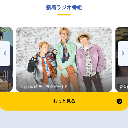
新着ラジオ番組
Trignalのキラキラ☆ビートＲ
森久
もっと見る