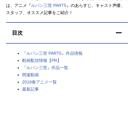
は、アニメ『
ルパン三世 PART5
』のあらすじ、キャスト声優、
アニメ映画一覧
実写化映画一覧
スタッフ、オススメ記事をご紹介！
今期アニメ曜日別一覧
目次
春アニメ
夏アニメ
秋アニメ
冬アニメ
『ルパン三世 PART5』作品情報
動画配信情報【PR】
男性声優/女性声優一覧
『ルパン三世』作品一覧
関連動画
FOLLOW US
2018春アニメ一覧
最新記事