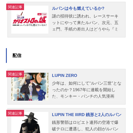
に集結した偽ルパンたちが一斉検挙
ス：加藤州平企画：加藤良太 篠宮
デス：きそひろこトモエ：深見梨加
関連記事
ルパンは今も燃えているか?
を食らっていた。一方、ラーメン屋
浩司プロデューサー：野崎康次 塩
スタッフ原作：モンキー・パンチ監
のアルバイトとスリで生計を立てて
謎の招待状に誘われ、レースサーキ
出正樹シリーズ構成：大河内一楼設
督：菅沼栄治シリーズ構成：村越繁
いた青年ヤスオは、偶然にもワルサ
ットにやって来たルパン、次元、五
定考証：白土晴一キャラクターデザ
キャラクターデザイン：丸藤広貴美
ーP38をスッたことでルパンとして活
ェ門。手紙の差出人はどうやら『ミ
イ...
術監督：柏村明香 松宮由美 小倉
動を開始。軍事組織ナイトホークス
スターX』。しぶとい仇敵の登場に苦
宏昌 西澤航 李凡善 TramAnhNg
がもつ秘宝"アイスキューブ"を求め
笑しつつ、カーレースに参加するこ
uyen色彩設計：宮脇裕美撮影監督：
て、そして本物を証明するため"赤ル
とに。伝説のお宝を狙う不二子や、
佐々木明美編集：吉武将人音響監
パン"と対峙していく。作品名ルパン
ルパンを追いかける銭形も加わっ
配信
督：清水洋史音響効果：倉橋裕宗音
三世GREENvsRED放送形態OVAシリ
て、いよいよレースはスタート！好
楽：大野雄二制作：トムス・エンタ
ーズルパン三世スケジュール2008年
調にフィアットを走らせるルパンだ
テインメン...
関連記事
4月2日（水）キャストルパン三世：
ったが、突如、見覚えのある景色に
LUPIN ZERO
栗田貫一次元大介：小林清志石川五
迷い込む。困惑するルパンの隣へ乗
少年は、如何にして“ルパン三世”とな
ェ門：井上真樹夫峰不二子：増山江
り込んできた男――それは、魔術師
ったのか？1967年に連載を開始し
威子銭形警部：納谷悟朗ヤスオ：片
と呼ばれた男『パイカル』だった。
た、モンキー・パンチの人気漫画
桐仁ユキコ：平野綾スタッフ原作：
死んだはずの強敵と再会し、戦慄す
『ルパン三世』。その後さまざまな
モンキー・パンチ企画：松元理人
るルパン。実は、ミスターXと組んで
メディアで、世界を股にかけて活躍
関連記事
三浦姫 平山博志プロデューサー：
いた『魔毛狂介』が、タイムマシン
LUPIN THE IIIRD 銭形と2人のルパン
してきた世紀の大泥棒にも、まだ青
浄園祐 植野浩之 植田泰生脚本：
で、ルパンを過去へ送り込んだの
い「少年時代」があった……。『LU
銭形警部はロビエト連邦の空港で爆
大川俊道音楽：大野雄二音楽監督：
だ。迷い込んだ過去で『ストーンマ
PINZERO』は、ベールに包まれた彼
破テロに遭遇し、犯人の顔がルパン