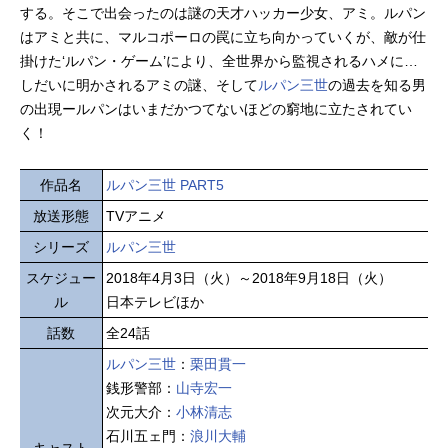
する。そこで出会ったのは謎の天才ハッカー少女、アミ。ルパン
はアミと共に、マルコポーロの罠に立ち向かっていくが、敵が仕
掛けた‘ルパン・ゲーム’により、全世界から監視されるハメに…
しだいに明かされるアミの謎、そして
ルパン三世
の過去を知る男
の出現ールパンはいまだかつてないほどの窮地に立たされてい
く！
作品名
ルパン三世 PART5
放送形態
TVアニメ
シリーズ
ルパン三世
スケジュー
2018年4月3日（火）～2018年9月18日（火）
ル
日本テレビほか
話数
全24話
ルパン三世
：
栗田貫一
銭形警部：
山寺宏一
次元大介：
小林清志
石川五ェ門：
浪川大輔
キャスト