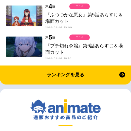
4
第
位
アニメ
『ふつつかな悪女』第5話あらすじ＆
場面カット
2026-08-07 19:00
5
第
位
アニメ
『ブチ切れ令嬢』第6話あらすじ＆場
面カット
2026-08-07 18:10
ランキングを見る