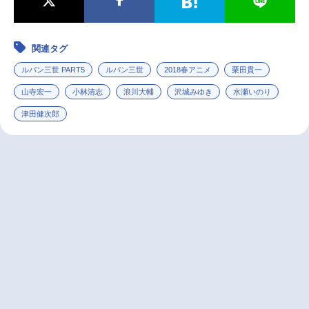
関連タグ
ルパン三世 PART5
ルパン三世
2018春アニメ
栗田貫一
山寺宏一
小林清志
浪川大輔
沢城みゆき
水瀬いのり
津田健次郎