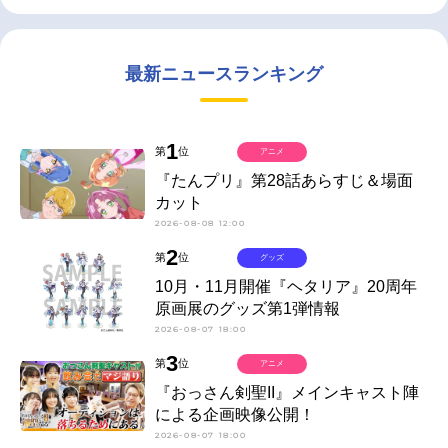
最新ニュースランキング
1
第
位
アニメ
『たんプリ』第28話あらすじ＆場面
カット
2026-08-08 12:00
2
第
位
グッズ
10月・11月開催『ヘタリア』20周年
原画展のグッズ第1弾情報
2026-08-07 18:00
3
第
位
アニメ
『おっさん剣聖II』メインキャスト陣
による企画映像公開！
2026-08-07 18:00