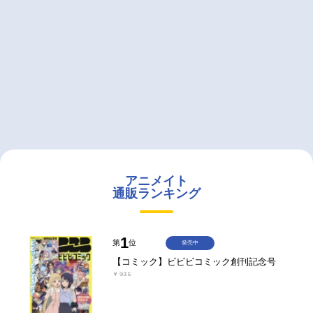
アニメイト
通販ランキング
1
第
位
発売中
【コミック】ビビビコミック創刊記念号
￥935