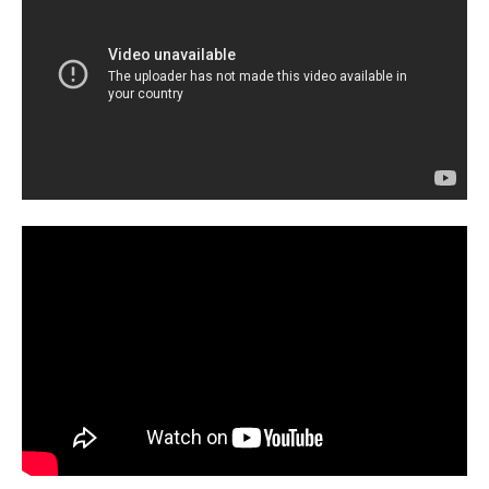
信シリーズルパン三世スケジュール2
ェ門：浪川大輔峰不二子：沢城みゆ
022年12月16日（金）～DMMTVにて
き銭形警部：山寺宏一偽ルパン：堀
話数全6話キャストルパン：畠中祐次
内賢雄スタッフ原作：モンキー・パ
元：武内駿...
ンチ監督：小池健脚本：高橋悠也音
楽：ジェイムス下地クリエイティ
ブ・アドバイザー：石井克人アニメ
ーション制作：テレコム・アニメー
ションフィルム製作・著作：トム
ス・エンタテインメント原作：モン
キー・...