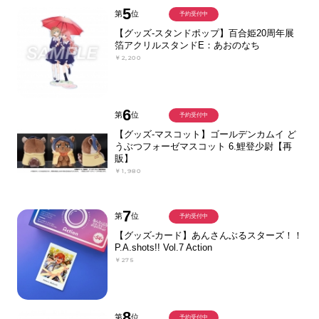
5
第
位
予約受付中
【グッズ-スタンドポップ】百合姫20周年展
箔アクリルスタンドE：あおのなち
￥2,200
6
第
位
予約受付中
【グッズ-マスコット】ゴールデンカムイ ど
うぶつフォーゼマスコット 6.鯉登少尉【再
販】
￥1,980
7
第
位
予約受付中
【グッズ-カード】あんさんぶるスターズ！！
P.A.shots!! Vol.7 Action
￥275
8
第
位
予約受付中