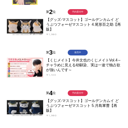
2
第
位
予約受付中
【グッズ-マスコット】ゴールデンカムイ ど
うぶつフォーゼマスコット 4.尾形百之助【再
販】
￥1,980
3
第
位
発売中
【くじメイト】今井文也のくじメイトVol.4～
チャラめに見える幼馴染、実は一途で独占欲
が強いんです～
￥1,100
4
第
位
予約受付中
【グッズ-マスコット】ゴールデンカムイ ど
うぶつフォーゼマスコット 5.月島軍曹【再
販】
￥1,980