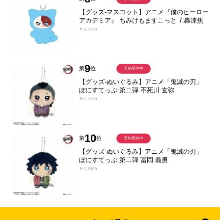
【グッズ-マスコット】アニメ『僕のヒーロー
アカデミア』 ちみけもますこっと 7.轟凍焦
￥2,200
9
第
位
予約受付中
【グッズ-ぬいぐるみ】アニメ「鬼滅の刃」
ぽにすてっぷ 第二弾 不死川 玄弥
￥1,980
10
第
位
予約受付中
【グッズ-ぬいぐるみ】アニメ「鬼滅の刃」
ぽにすてっぷ 第二弾 冨岡 義勇
￥1,980