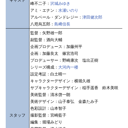
峰不二子：
沢城みゆき
アミ・エナン：
水瀬いのり
アルベール・ダンドレジー：
津田健次郎
八咫烏五郎：
島﨑信長
監督：矢野雄一郎
副監督：酒向大輔
企画プロデュース：加藤州平
企画：加藤良太 篠宮浩司
プロデューサー：野崎康次 塩出正樹
シリーズ構成：
大河内一楼
設定考証：白土晴一
キャラクターデザイン：横堀久雄
サブキャラクターデザイン：稲手遥香 鈴木美咲
美術監督：清水啓一朗
美術デザイン：山子泰弘 金森たみ子
色彩設計：山本智子
スタッフ
撮影監督：宮崎藍子
編集：堀場みどり