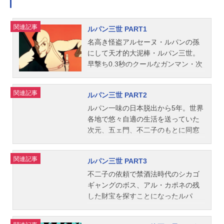
関連記事
ルパン三世 PART1
名高き怪盗アルセーヌ・ルパンの孫
にして天才的大泥棒・ルパン三世。
早撃ち0.3秒のクールなガンマン・次
元大介、飛行機をも真っ二つにする
斬鉄剣の使い手・十三代目石川五ェ
関連記事
ルパン三世 PART2
門、時に裏切る謎の美女・峰不二子
ら最強の仲間とともに、お宝狙って
ルパン一味の日本脱出から5年。世界
東奔西走。ルパン逮捕が生き甲斐の
各地で悠々自適の生活を送っていた
銭形警部に追われながら、鮮やかな
次元、五ェ門、不二子のもとに同窓
手口と華麗なチームワークで獲物を
会の招待状が届く。果たして豪華客
頂戴する！作品名ルパン三世PART1
船サーロイン号に集結したルパンた
関連記事
ルパン三世 PART3
放送形態TVアニメシリーズルパン三
ち、だがそれはルパンに復讐を願う
世スケジュール1971年10月24日
ミスターXの罠だった……！ ICPO
不二子の依頼で禁酒法時代のシカゴ
（日）～1972年3月26日（日）日本
へと出向し勢いを増す銭形警部との
ギャングのボス、アル・カポネの残
テレビ系列局ほか話数全23話キャス
攻防もさらに白熱、ルパンたちの新
した財宝を探すことになったルパ
トルパン三世：山田康雄次元大介：
たな冒険が始まる！作品名ルパン三
ン。鍵となるアル・カポネの焼いた5
小林清志峰不二子：二階堂有希子銭
世PART2放送形態TVアニメシリーズ
枚のタイルを集めるため、不二子と