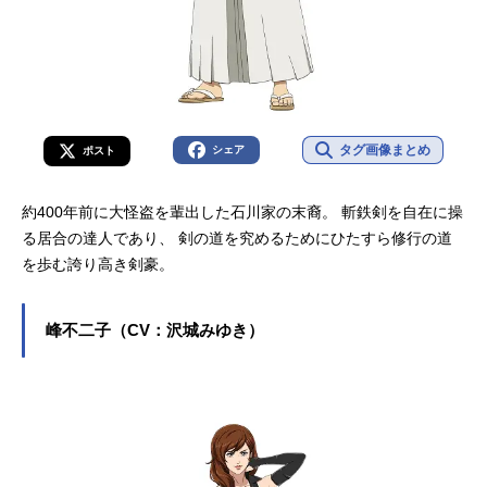
タグ画像まとめ
シェア
ポスト
約400年前に大怪盗を輩出した石川家の末裔。 斬鉄剣を自在に操
る居合の達人であり、 剣の道を究めるためにひたすら修行の道
を歩む誇り高き剣豪。
峰不二子（CV：沢城みゆき）