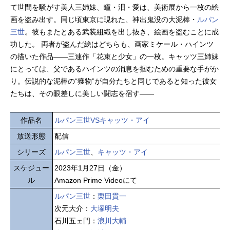
て世間を騒がす美人三姉妹、瞳・泪・愛は、美術展から一枚の絵
画を盗み出す。同じ頃東京に現れた、神出鬼没の大泥棒・
ルパン
三世
。彼もまたとある武装組織を出し抜き、絵画を盗むことに成
功した。 両者が盗んだ絵はどちらも、画家ミケール・ハインツ
の描いた作品――三連作「花束と少女」の一枚。キャッツ三姉妹
にとっては、父であるハインツの消息を掴むための重要な手がか
り。伝説的な泥棒の“獲物”が自分たちと同じであると知った彼女
たちは、その眼差しに美しい闘志を宿す――
作品名
ルパン三世VSキャッツ・アイ
放送形態
配信
シリーズ
ルパン三世
、
キャッツ・アイ
スケジュー
2023年1月27日（金）
ル
Amazon Prime Videoにて
ルパン三世
：
栗田貫一
次元大介：
大塚明夫
石川五ェ門：
浪川大輔