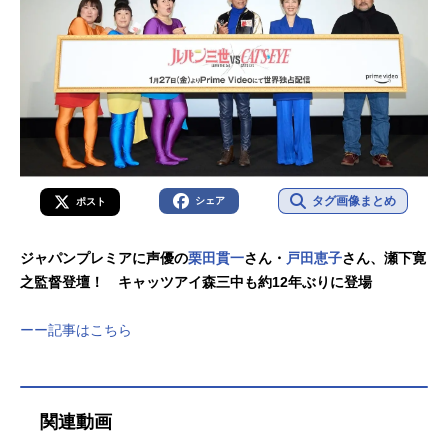
タグ画像まとめ
シェア
ポスト
ジャパンプレミアに声優の
栗田貫一
さん・
戸田恵子
さん、瀬下寛
之監督登壇！ キャッツアイ森三中も約12年ぶりに登場
ーー記事はこちら
関連動画