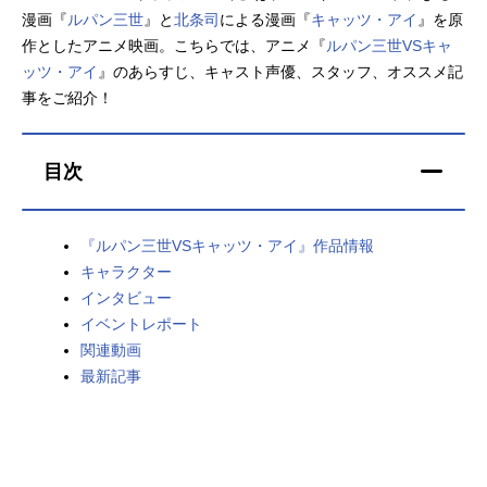
漫画『
ルパン三世
』と
北条司
による漫画『
キャッツ・アイ
』を原
アニメ映画一覧
実写化映画一覧
作としたアニメ映画。こちらでは、アニメ『
ルパン三世VSキャ
ッツ・アイ
』のあらすじ、キャスト声優、スタッフ、オススメ記
今期アニメ曜日別一覧
事をご紹介！
春アニメ
夏アニメ
目次
秋アニメ
冬アニメ
男性声優/女性声優一覧
『ルパン三世VSキャッツ・アイ』作品情報
キャラクター
FOLLOW US
インタビュー
イベントレポート
関連動画
最新記事