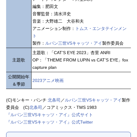
編集：肥田文
音響監督：清水洋史
音楽：大野雄二 大谷和夫
アニメーション制作：
トムス・エンタテインメン
ト
製作：
ルパン三世VSキャッツ・アイ
製作委員会
主題歌：「CAT’S EYE 2023」杏里 ANRI
主題歌
OP：「THEME FROM LUPIN vs CAT’S EYE」fox
capture plan
公開開始年
2023アニメ映画
＆季節
(C)モンキー・パンチ
北条司
／
ルパン三世VSキャッツ・アイ
製作
委員会 (C)
北条司
／コアミックス・TMS 1983
『ルパン三世VSキャッツ・アイ』公式サイト
『ルパン三世VSキャッツ・アイ』公式Twitter