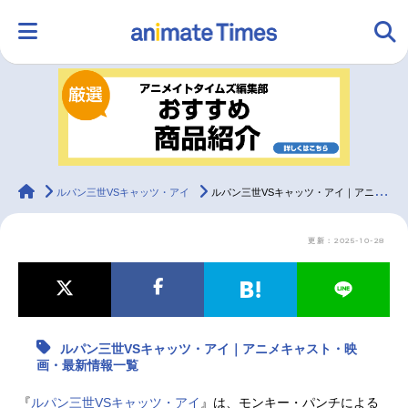
HOME
ランキング
アニメ
声優
ラジオ
みんなの声
グッズ
映画
animateTimes
ルパン三世VSキャッツ・アイ
ルパン三世VSキャッツ・アイ｜アニメキャスト・映画・最新情報一覧
更新：2025-10-28
マンガ・ラノベ
ゲーム・アプリ
音楽
コスプレ
2.5次元
配信・Vtuber
トレンド
無料マンガ
ルパン三世VSキャッツ・アイ｜アニメキャスト・映
最新記事一覧
画・最新情報一覧
アニメ記事一覧
声優記事一覧
『
ルパン三世VSキャッツ・アイ
』は、モンキー・パンチによる