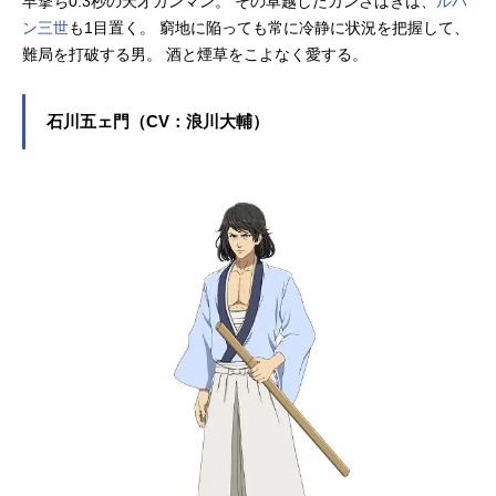
早撃ち0.3秒の天才ガンマン。 その卓越したガンさばきは、
ルパ
ン三世
も1目置く。 窮地に陥っても常に冷静に状況を把握して、
難局を打破する男。 酒と煙草をこよなく愛する。
石川五ェ門（CV：浪川大輔）