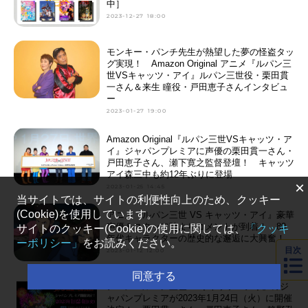
中］
2023-12-27 18:00
モンキー・パンチ先生が熱望した夢の怪盗タッ
グ実現！ Amazon Original アニメ『ルパン三
世VSキャッツ・アイ』ルパン三世役・栗田貫
一さん＆来生 瞳役・戸田恵子さんインタビュ
ー
2023-01-27 19:00
Amazon Original『ルパン三世VSキャッツ・ア
イ』ジャパンプレミアに声優の栗田貫一さん・
戸田恵子さん、瀬下寛之監督登壇！ キャッツ
アイ森三中も約12年ぶりに登場
×
2023-01-25 14:45
当サイトでは、サイトの利便性向上のため、クッキー
(Cookie)を使用しています。
アニメ『ルパン三世 VS キャッツ・アイ』豪華
声優＆スタッフ陣よりコメントが到着！ 80
サイトのクッキー(Cookie)の使用に関しては、
「クッキ
年代キャラクターの歴史的な邂逅に大興奮！
ーポリシー」
をお読みください。
目次
2023-01-12 12:00
同意する
アニメ『ルパン三世VSキャッツ・アイ』のジ
ャパンプレミアが2023年1月24日（火）に開催