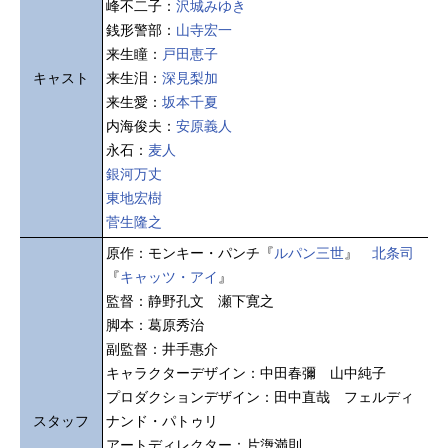
峰不二子：
沢城みゆき
銭形警部：
山寺宏一
来生瞳：
戸田恵子
キャスト
来生泪：
深見梨加
来生愛：
坂本千夏
内海俊夫：
安原義人
永石：
麦人
銀河万丈
東地宏樹
菅生隆之
原作：モンキー・パンチ『
ルパン三世
』
北条司
『
キャッツ・アイ
』
監督：静野孔文 瀬下寛之
脚本：葛原秀治
副監督：井手惠介
キャラクターデザイン：中田春彌 山中純子
プロダクションデザイン：田中直哉 フェルディ
スタッフ
ナンド・パトゥリ
アートディレクター：片塰満則