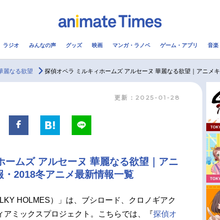
ラジオ
みんなの声
グッズ
映画
マンガ・ラノベ
ゲーム・アプリ
音楽
メ
声優
ラジオ
み
 華麗なる欲望
探偵オペラ ミルキィホームズ アルセーヌ 華麗なる欲望｜アニメキャ
更新：2025-01-28
コスプレ
2.5次元
配信
アニメ映画一覧
今期アニメ曜日別一覧
実写化映画一覧
春アニメ
ホームズ アルセーヌ 華麗なる欲望｜アニ
男性声優/女性声優一覧
夏アニメ
・2018冬アニメ最新情報一覧
FOLLOW US
MILKY HOLMES）」は、ブシロード、クロノギアク
ィアミックスプロジェクト。こちらでは、『
探偵オ