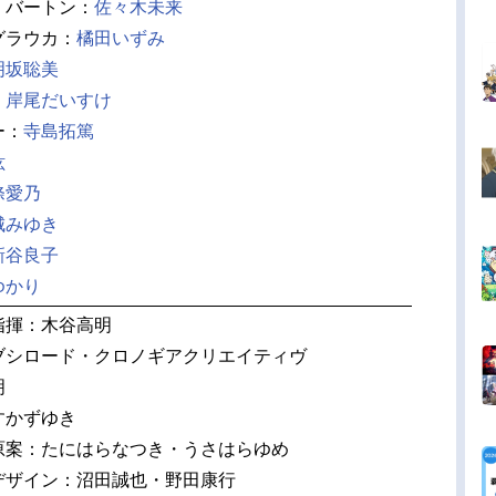
・バートン：
佐々木未来
グラウカ：
橘田いずみ
明坂聡美
：
岸尾だいすけ
ー：
寺島拓篤
紘
條愛乃
城みゆき
新谷良子
ゆかり
指揮：木谷高明
ブシロード・クロノギアクリエイティヴ
明
すかずゆき
原案：たにはらなつき・うさはらゆめ
デザイン：沼田誠也・野田康行