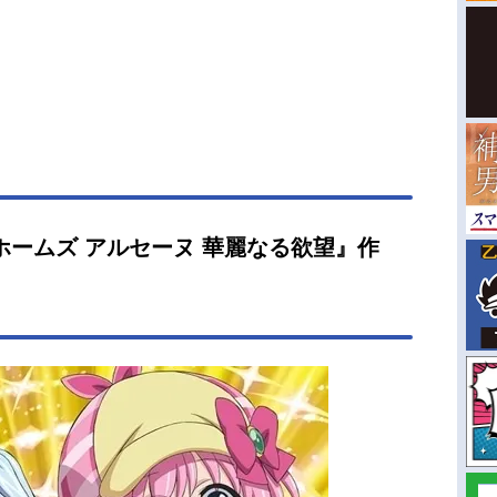
ホームズ アルセーヌ 華麗なる欲望』作