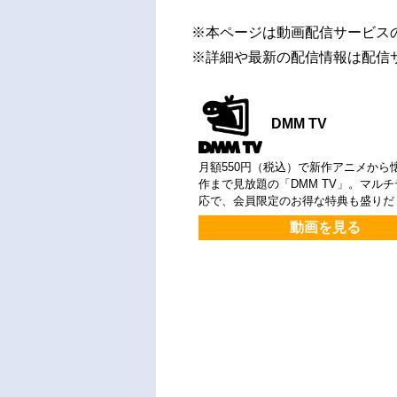
※本ページは動画配信サービス
※詳細や最新の配信情報は配信
DMM TV
月額550円（税込）で新作アニメから
作まで見放題の「DMM TV」。マル
応で、会員限定のお得な特典も盛りだ
動画を見る