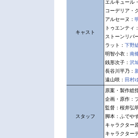
エルキュール
コーデリア・
アルセーヌ：
トゥエンティ
キャスト
ストーンリバ
ラット：
下野
明智小衣：
南
銭形次子：
沢
長谷川平乃：
遠山咲：
田村
原案・製作総
企画・原作：
監督：桜井弘
スタッフ
脚本：ふでや
キャラクター
キャラクター