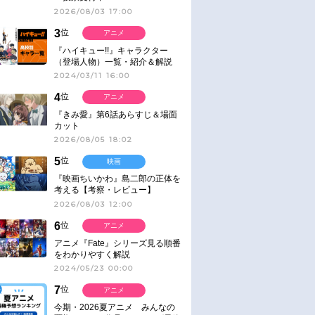
2026/08/03 17:00
3
位
アニメ
『ハイキュー!!』キャラクター
（登場人物）一覧・紹介＆解説
2024/03/11 16:00
4
位
アニメ
『きみ愛』第6話あらすじ＆場面
カット
2026/08/05 18:02
5
位
映画
『映画ちいかわ』島二郎の正体を
考える【考察・レビュー】
2026/08/03 12:00
6
位
アニメ
アニメ『Fate』シリーズ見る順番
をわかりやすく解説
2024/05/23 00:00
7
位
アニメ
今期・2026夏アニメ みんなの