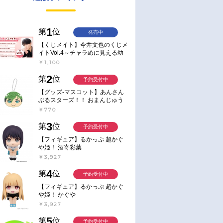
1
第
位
発売中
【くじメイト】今井文也のくじメ
イトVol.4～チャラめに見える幼
馴染、実は一途で独占欲が強いん
￥1,100
です～
2
第
位
予約受付中
【グッズ-マスコット】あんさん
ぶるスターズ！！ おまんじゅう
にぎにぎマスコット ねくすと2
￥770
Hbox
3
第
位
予約受付中
【フィギュア】るかっぷ 超かぐ
や姫！ 酒寄彩葉
￥3,927
4
第
位
予約受付中
【フィギュア】るかっぷ 超かぐ
や姫！ かぐや
￥3,927
5
第
位
予約受付中