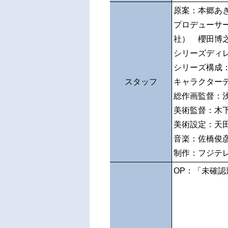
原案：本郷あ
プロデューサ
社） 櫻田博
シリーズディ
シリーズ構成
スタッフ
キャラクター
総作画監督：
美術監督：木
美術設定：天
音楽：佐橋俊
制作：フジテ
OP：「未確