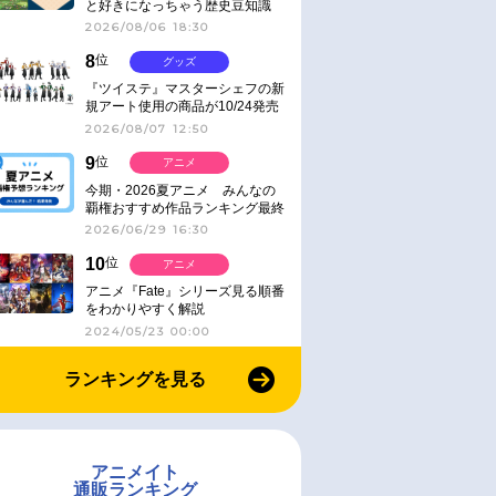
と好きになっちゃう歴史豆知識
2026/08/06 18:30
8
位
グッズ
『ツイステ』マスターシェフの新
規アート使用の商品が10/24発売
2026/08/07 12:50
9
位
アニメ
今期・2026夏アニメ みんなの
覇権おすすめ作品ランキング最終
結果発表！
2026/06/29 16:30
10
位
アニメ
アニメ『Fate』シリーズ見る順番
をわかりやすく解説
2024/05/23 00:00
ランキングを見る
アニメイト
通販ランキング