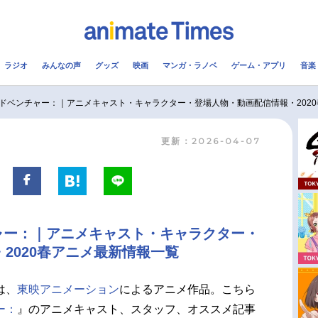
ラジオ
みんなの声
グッズ
映画
マンガ・ラノベ
ゲーム・アプリ
音楽
メ
声優
ラジオ
み
ドベンチャー：｜アニメキャスト・キャラクター・登場人物・動画配信情報・202
更新：2026-04-07
コスプレ
2.5次元
配信
アニメ映画一覧
今期アニメ曜日別一覧
実写化映画一覧
春アニメ
ャー：｜アニメキャスト・キャラクター・
男性声優/女性声優一覧
夏アニメ
2020春アニメ最新情報一覧
FOLLOW US
は、
東映アニメーション
によるアニメ作品。こちら
ー：
』のアニメキャスト、スタッフ、オススメ記事