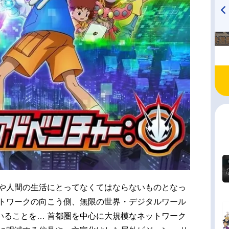
TVアニメ『戦隊大失格』
ハイキュー!! 烏野高校放送部!
radio 大直会 2nd season
今や人間の生活にとってなくてはならないものとなっ
ットワークの向こう側、無限の世界・デジタルワール
いることを… 首都圏を中心に大規模なネットワーク