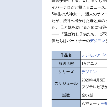
障害が発生する。 めちゃくちゃ
イバーテロだと報じるニュース
5年生の八神太一。 週末のサ
たが、渋谷へ出かけた母と妹の
た。 母と妹を助けるために渋
―― 「選ばれし子供たち」に不
供たちはパートナーの
デジモン
作品名
デジモンアド
放送形態
TVアニメ
シリーズ
デジモン
2020年4月5
スケジュール
フジテレビほ
話数
全67話
八神太一：
三