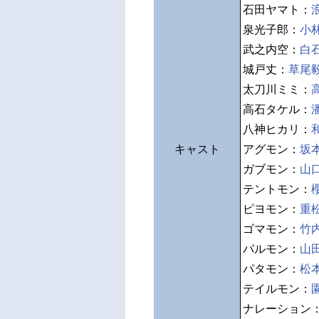
石田ヤマト：
泉光子郎：
小
武之内空：
白
城戸丈：
草尾
太刀川ミミ：
高石タケル：
八神ヒカリ：
キャスト
アグモン：
坂
ガブモン：
山
テントモン：
ピヨモン：
重
ゴマモン：
竹
パルモン：
山
パタモン：
松
テイルモン：
ナレーション