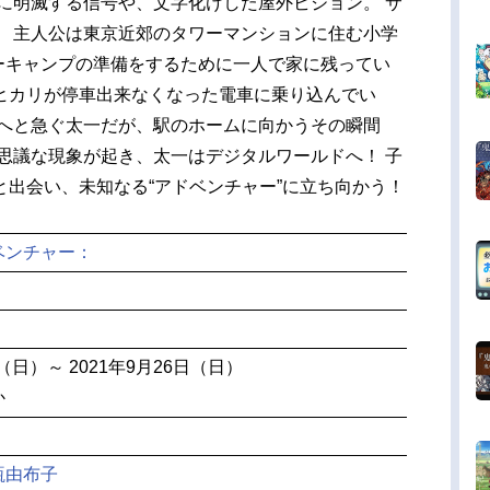
に明滅する信号や、文字化けした屋外ビジョン。 サ
。 主人公は東京近郊のタワーマンションに住む小学
マーキャンプの準備をするために一人で家に残ってい
ヒカリが停車出来なくなった電車に乗り込んでい
谷へと急ぐ太一だが、駅のホームに向かうその瞬間
思議な現象が起き、太一はデジタルワールドへ！ 子
と出会い、未知なる“アドベンチャー”に立ち向かう！
ベンチャー：
日（日）～ 2021年9月26日（日）
か
瓶由布子