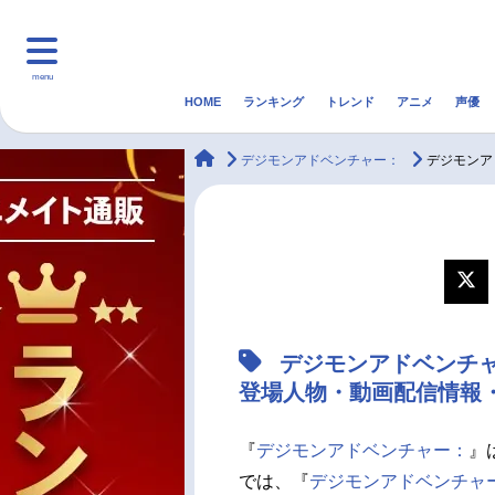
menu
HOME
ランキング
トレンド
アニメ
声優
HOME
ランキング
アニ
animateTimes
デジモンアドベンチャー：
デジモンア
マンガ・ラノベ
ゲーム・アプリ
音楽
最新記事一覧
アニメ記事一覧
デジモンアドベンチ
声優記事一覧
登場人物・動画配信情報・
『
デジモンアドベンチャー：
』
では、『
デジモンアドベンチャ