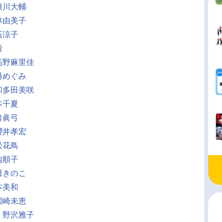
浪川大輔
林由美子
石涼子
毅
高野麻里佳
潘めぐみ
和多田美咲
本千夏
口眞弓
櫻井孝宏
松花鳥
内順子
田きのこ
本美和
園崎未恵
：
野沢雅子