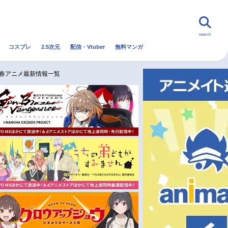
search
コスプレ
2.5次元
配信・Vtuber
無料マンガ
んなの声
グッズ
映画
0春アニメ最新情報一覧
・Vtuber
トレンド
無料マンガ
秋アニメ
冬アニメ