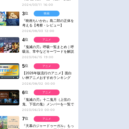
2024/03/11 16:00
3
位
映画
『映画ちいかわ』島二郎の正体を
考える【考察・レビュー】
2026/08/03 12:00
4
位
アニメ
『鬼滅の刃』呼吸一覧まとめ｜呼
吸法、常中などキーワードを解説
2023/06/15 19:00
5
位
アニメ
【2026年版流行のアニメ】面白
い神アニメおすすめランキング
【名作・話題作】｜ジャンル別人
2026/08/02 00:00
気作品をピックアップ
6
位
アニメ
『鬼滅の刃』十二鬼月（上弦の
鬼、下弦の鬼）メンバーを一覧で
紹介＆解説（登場鬼の情報まと
2023/06/20 00:00
め）
7
位
アニメ
『天幕のジャードゥーガル』もっ