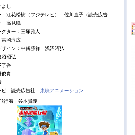
きよし
ー：江花松樹（フジテレビ） 佐川直子（読売広告
之 高見暁
レクター：三塚雅人
：冨岡淳広
デザイン：中鶴勝祥 浅沼昭弘
浅沼昭弘
下了香
田俊貴
彦
レビ 読売広告社
東映アニメーション
認飛行船」谷本貴義