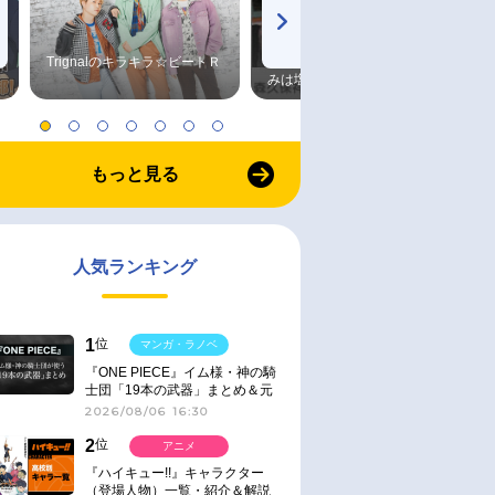
Trignalのキラキラ☆ビートＲ
森久保祥太郎×浪川大輔 つま
みは塩だけ
もっと見る
人気ランキング
1
位
マンガ・ラノベ
『ONE PIECE』イム様・神の騎
士団「19本の武器」まとめ＆元
ネタ
2026/08/06 16:30
2
位
アニメ
『ハイキュー!!』キャラクター
（登場人物）一覧・紹介＆解説