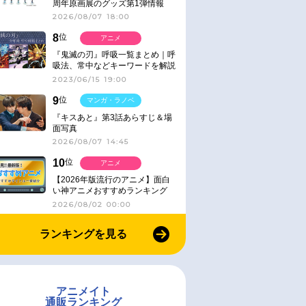
周年原画展のグッズ第1弾情報
2026/08/07 18:00
8
位
アニメ
『鬼滅の刃』呼吸一覧まとめ｜呼
吸法、常中などキーワードを解説
2023/06/15 19:00
9
位
マンガ・ラノベ
『キスあと』第3話あらすじ＆場
面写真
2026/08/07 14:45
10
位
アニメ
【2026年版流行のアニメ】面白
い神アニメおすすめランキング
【名作・話題作】｜ジャンル別人
2026/08/02 00:00
気作品をピックアップ
ランキングを見る
アニメイト
通販ランキング