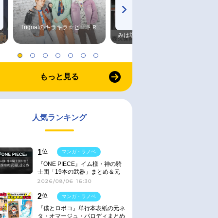
Trignalのキラキラ☆ビートＲ
森久保祥太郎×浪川大輔 つま
みは塩だけ
もっと見る
人気ランキング
1
位
マンガ・ラノベ
『ONE PIECE』イム様・神の騎
士団「19本の武器」まとめ＆元
ネタ
2026/08/06 16:30
2
位
マンガ・ラノベ
『僕とロボコ』単行本表紙の元ネ
タ・オマージュ・パロディまとめ