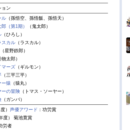
ション
ール
（孫悟空、孫悟飯、孫悟天）
太郎（第1期）
（鬼太郎）
ル
（ひろし）
ラスカル
（ラスカル）
（星野鉄郎）
怪物太郎）
イマーズ
（ギルモン）
平
（三平三平）
ァー猿
（猿丸）
ヤーの冒険
（トマス・ソーヤー）
険
（ガンバ）
年度）
声優アワード
：功労賞
3年度） 菊池寛賞
化功労者