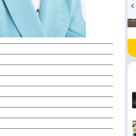
TVアニメ『戦隊大失格』
ハイキュー!! 烏野高校放送部!
radio 大直会 2nd season