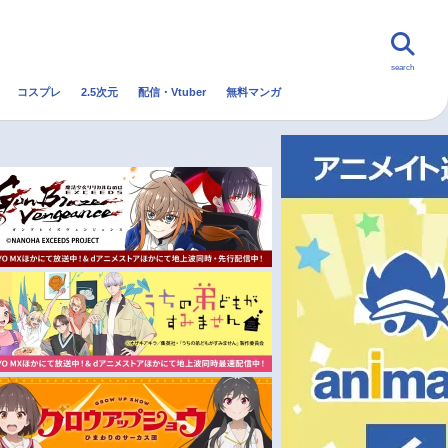
search
コスプレ
2.5次元
配信・Vtuber
無料マンガ
んなの声
グッズ
映画
・Vtuber
トレンド
無料マンガ
秋アニメ
冬アニメ