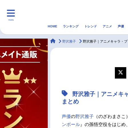
menu
HOME
ランキング
トレンド
アニメ
声優
HOME
ランキング
アニ
animateTimes
野沢雅子
野沢雅子｜アニメキャラ・プ
マンガ・ラノベ
ゲーム・アプリ
音楽
最新記事一覧
アニメ記事一覧
野沢雅子｜アニメキ
声優記事一覧
まとめ
声優
の
野沢雅子
（のざわまさこ
ンボール
』の孫悟空役をはじめ