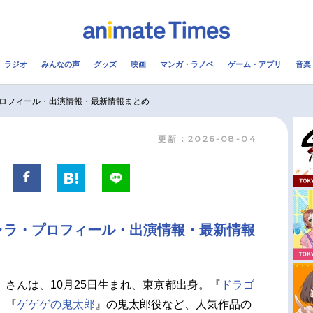
ラジオ
みんなの声
グッズ
映画
マンガ・ラノベ
ゲーム・アプリ
音楽
メ
声優
ラジオ
み
ロフィール・出演情報・最新情報まとめ
更新：2026-08-04
コスプレ
2.5次元
配信
アニメ映画一覧
今期アニメ曜日別一覧
実写化映画一覧
春アニメ
ャラ・プロフィール・出演情報・最新情報
男性声優/女性声優一覧
夏アニメ
FOLLOW US
）さんは、10月25日生まれ、東京都出身。『
ドラゴ
、『
ゲゲゲの鬼太郎
』の鬼太郎役など、人気作品の