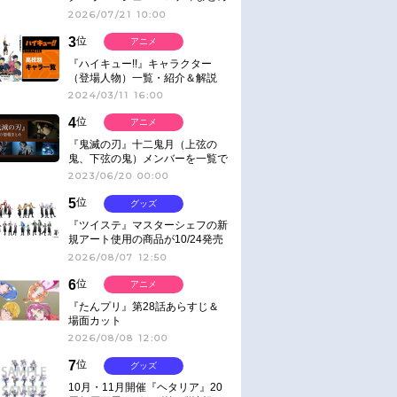
2026/07/21 10:00
3
位
アニメ
『ハイキュー!!』キャラクター
（登場人物）一覧・紹介＆解説
2024/03/11 16:00
4
位
アニメ
『鬼滅の刃』十二鬼月（上弦の
鬼、下弦の鬼）メンバーを一覧で
紹介＆解説（登場鬼の情報まと
2023/06/20 00:00
め）
5
位
グッズ
『ツイステ』マスターシェフの新
規アート使用の商品が10/24発売
2026/08/07 12:50
6
位
アニメ
『たんプリ』第28話あらすじ＆
場面カット
2026/08/08 12:00
7
位
グッズ
10月・11月開催『ヘタリア』20