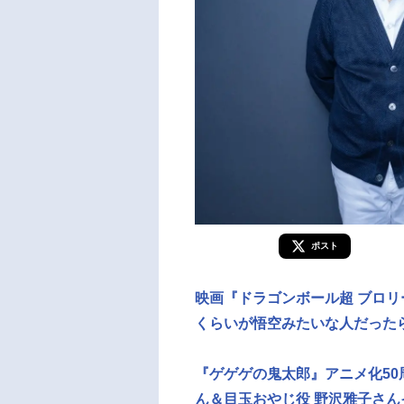
ポスト
映画『ドラゴンボール超 ブロリ
くらいが悟空みたいな人だった
『ゲゲゲの鬼太郎』アニメ化50
ん＆目玉おやじ役 野沢雅子さん