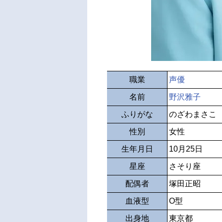
職業
声優
名前
野沢雅子
ふりがな
のざわまさこ
性別
女性
生年月日
10月25日
星座
さそり座
配偶者
塚田正昭
血液型
O型
出身地
東京都