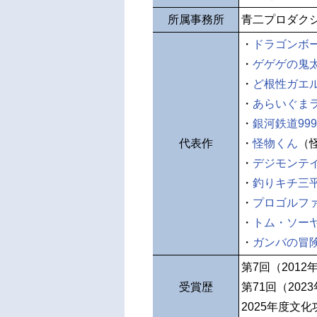
所属事務所
青二プロダク
・
ドラゴンボ
・
ゲゲゲの鬼
・
ど根性ガエ
・
あらいぐま
・
銀河鉄道999
代表作
・
怪物くん
（
・
デジモンテ
・
釣りキチ三
・
プロゴルフ
・
トム・ソー
・
ガンバの冒
第7回（2012
受賞歴
第71回（202
2025年度文