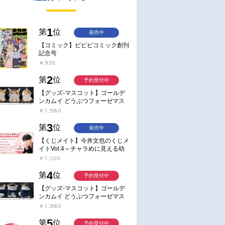
1
第
位
発売中
【コミック】ビビビコミック創刊
記念号
￥935
2
第
位
予約受付中
【グッズ-マスコット】ゴールデ
ンカムイ どうぶつフォーゼマス
コット 4.尾形百之助【再販】
￥1,980
3
第
位
発売中
【くじメイト】今井文也のくじメ
イトVol.4～チャラめに見える幼
馴染、実は一途で独占欲が強いん
￥1,100
です～
4
第
位
予約受付中
【グッズ-マスコット】ゴールデ
ンカムイ どうぶつフォーゼマス
コット 5.月島軍曹【再販】
￥1,980
5
第
位
予約受付中