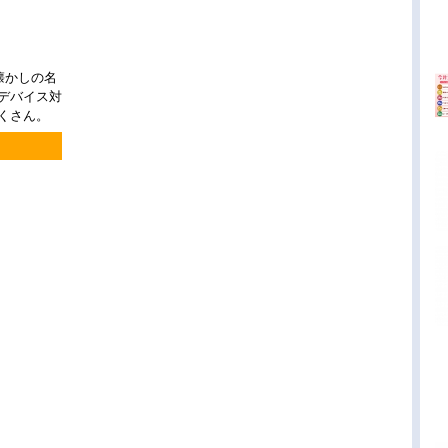
懐かしの名
チデバイス対
くさん。