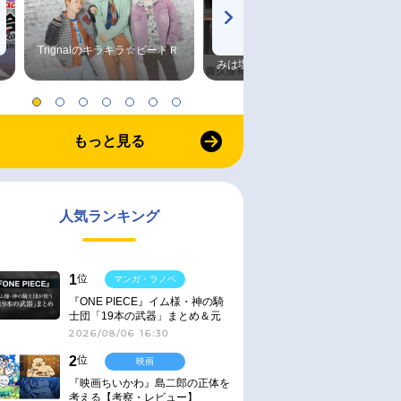
Trignalのキラキラ☆ビートＲ
森久保祥太郎×浪川大輔 つま
みは塩だけ
もっと見る
人気ランキング
1
位
マンガ・ラノベ
『ONE PIECE』イム様・神の騎
士団「19本の武器」まとめ＆元
ネタ
2026/08/06 16:30
2
位
映画
『映画ちいかわ』島二郎の正体を
考える【考察・レビュー】