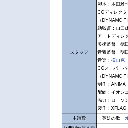
脚本：本田雅
CGディレクター
（DYNAMO Pic
助監督：山口
アートディレ
美術監督：徳
スタッフ
音響監督：明
音楽：
横山克
CGスーパーバイ
（DYNAMO Pic
制作：ANIMA D
配給：イオン
協力：ローソ
製作：XFLAG
主題歌
「英雄の歌」