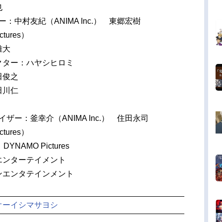
也
：中村友紀（ANIMA Inc.） 東郷宏樹
tures）
雄大
クター：ハヤシヒロミ
田俊之
田川仁
ザー：釜幸介（ANIMA Inc.） 住田永司
tures）
YNAMO Pictures
エンターテイメント
ンエンタテインメント
オーイシマサヨシ