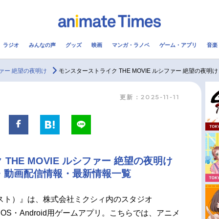
ラジオ
みんなの声
グッズ
映画
マンガ・ラノベ
ゲーム・アプリ
音楽
メ
声優
ラジオ
み
ファー 絶望の夜明け
モンスターストライク THE MOVIE ルシファー 絶望の夜明
更新：2025-11-11
コスプレ
2.5次元
配信
アニメ映画一覧
今期アニメ曜日別一覧
実写化映画一覧
春アニメ
THE MOVIE ルシファー 絶望の夜明け
男性声優/女性声優一覧
夏アニメ
・動画配信情報・最新情報一覧
FOLLOW US
スト）』は、株式会社ミクシィ内のスタジオ
OS・Android用ゲームアプリ。こちらでは、アニメ