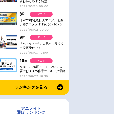
をわかりやすく解説
2024/05/23 00:00
8
位
アニメ
【2026年版流行のアニメ】面白
い神アニメおすすめランキング
【名作・話題作】｜ジャンル別人
2026/08/02 00:00
気作品をピックアップ
9
位
アニメ
『ハイキュー!!』人気キャラクタ
ー投票受付中！
2026/08/03 17:00
10
位
アニメ
今期・2026夏アニメ みんなの
覇権おすすめ作品ランキング最終
結果発表！
2026/06/29 16:30
ランキングを見る
アニメイト
通販ランキング