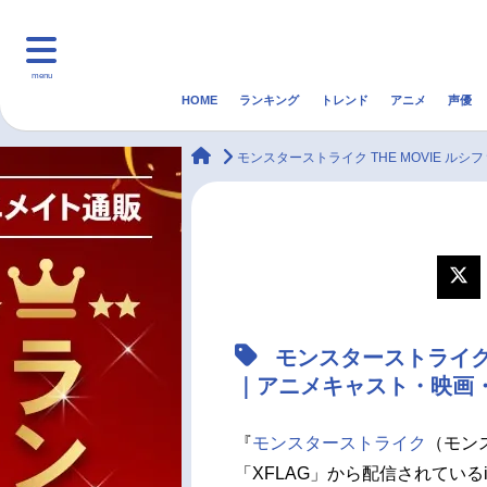
menu
HOME
ランキング
トレンド
アニメ
声優
HOME
ランキング
アニ
animateTimes
モンスターストライク THE MOVIE ルシ
マンガ・ラノベ
ゲーム・アプリ
音楽
最新記事一覧
アニメ記事一覧
モンスターストライク 
声優記事一覧
｜アニメキャスト・映画
『
モンスターストライク
（モン
「XFLAG」から配信されているi