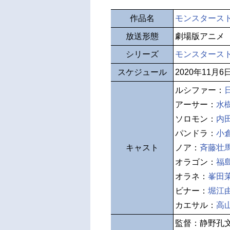
作品名
モンスターストラ
放送形態
劇場版アニメ
シリーズ
モンスタース
スケジュール
2020年11月
ルシファー：
アーサー：
水
ソロモン：
内
パンドラ：
小
キャスト
ノア：
斉藤壮
オラゴン：
福
オラネ：
峯田
ビナー：
堀江
カエサル：
高
監督：静野孔