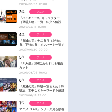
2026/08/03 12:00
3
位
アニメ
『ハイキュー!!』キャラクター
（登場人物）一覧・紹介＆解説
2024/03/11 16:00
4
位
アニメ
『鬼滅の刃』十二鬼月（上弦の
鬼、下弦の鬼）メンバーを一覧で
紹介＆解説（登場鬼の情報まと
2023/06/20 00:00
め）
5
位
アニメ
『きみ愛』第6話あらすじ＆場面
カット
2026/08/05 18:02
6
位
アニメ
『鬼滅の刃』呼吸一覧まとめ｜呼
吸法、常中などキーワードを解説
2023/06/15 19:00
7
位
アニメ
アニメ『Fate』シリーズ見る順番