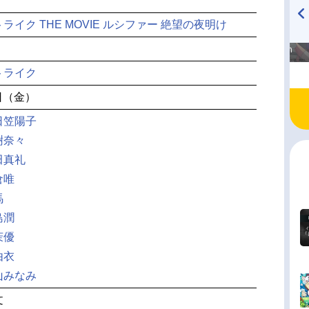
イク THE MOVIE ルシファー 絶望の夜明け
高橋美紀のおんぷの気持ち
TVアニメ『戦隊大失格』
♪ in アニメイトタイムズ
radio 大直会 2nd season
トライク
6日（金）
日笠陽子
樹奈々
田真礼
倉唯
馬
島潤
茉優
由衣
山みなみ
文