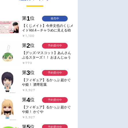
1
第
位
発売中
【くじメイト】今井文也のくじメ
イトVol.4～チャラめに見える幼
馴染、実は一途で独占欲が強いん
￥1,100
です～
2
第
位
予約受付中
【グッズ-マスコット】あんさん
ぶるスターズ！！ おまんじゅう
にぎにぎマスコット ねくすと2
￥770
Hbox
3
第
位
予約受付中
【フィギュア】るかっぷ 超かぐ
や姫！ 酒寄彩葉
￥3,927
4
第
位
予約受付中
【フィギュア】るかっぷ 超かぐ
や姫！ かぐや
￥3,927
5
第
位
予約受付中