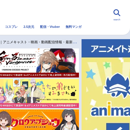
search
コスプレ
2.5次元
配信・Vtuber
無料マンガ
んなの声
グッズ
映画
け｜アニメキャスト・映画・動画配信情報・最新情報一覧
・Vtuber
トレンド
無料マンガ
秋アニメ
冬アニメ