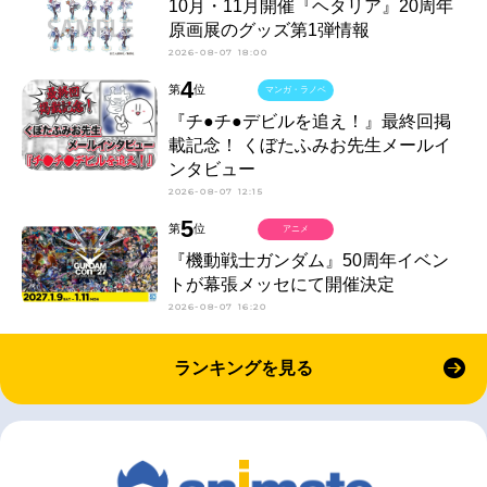
10月・11月開催『ヘタリア』20周年
原画展のグッズ第1弾情報
2026-08-07 18:00
4
第
位
マンガ・ラノベ
『チ●チ●デビルを追え！』最終回掲
載記念！ くぼたふみお先生メールイ
ンタビュー
2026-08-07 12:15
5
第
位
アニメ
『機動戦士ガンダム』50周年イベン
トが幕張メッセにて開催決定
2026-08-07 16:20
ランキングを見る