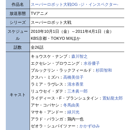
作品名
スーパーロボット大戦OG -ジ・インスペクター-
放送形態
TVアニメ
シリーズ
スーパーロボット大戦
スケジュー
2010年10月1日（金）～2011年4月1日（金）
ル
KBS京都・TOKYO MXほか
話数
全26話
キョウスケ・ナンブ：
森川智之
エクセレン・ブロウニング：
水谷優子
ブルックリン・ラックフィールド：
杉田智和
クスハ・ミズハ：
高橋美佳子
ラミア・ラヴレス：
清水香里
リュウセイ・ダテ：
三木眞一郎
キャスト
ライディース・F・ブランシュタイン：
置鮎龍太郎
アヤ・コバヤシ：
冬馬由美
マサキ・アンドー：
緑川光
アラド・バランガ：鶏内一也
ゼオラ・シュバイツァー：
かかずゆみ