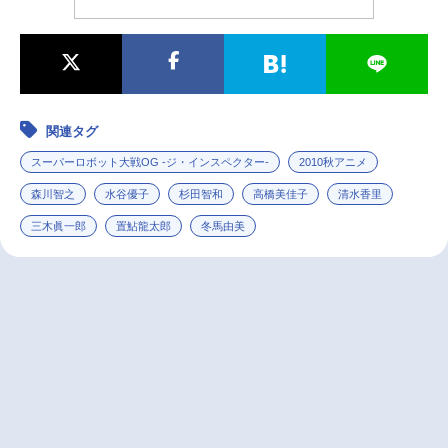
関連タグ
スーパーロボット大戦OG -ジ・インスペクター-
2010秋アニメ
森川智之
水谷優子
杉田智和
高橋美佳子
清水香里
三木眞一郎
置鮎龍太郎
冬馬由美