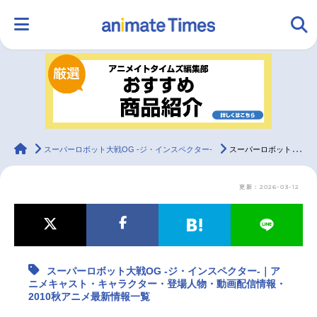
HOME
ランキング
アニメ
声優
ラジオ
みんなの声
グッズ
映画
animateTimes
スーパーロボット大戦OG -ジ・インスペクター-
スーパーロボット大戦OG -ジ・インスペクター-｜アニメキャスト・キャラクター・登場人物・動画配信情報・2010秋アニメ最新情報一覧
更新：2026-03-12
マンガ・ラノベ
ゲーム・アプリ
音楽
コスプレ
2.5次元
配信・Vtuber
トレンド
無料マンガ
スーパーロボット大戦OG -ジ・インスペクター-｜ア
最新記事一覧
ニメキャスト・キャラクター・登場人物・動画配信情報・
2010秋アニメ最新情報一覧
アニメ記事一覧
声優記事一覧