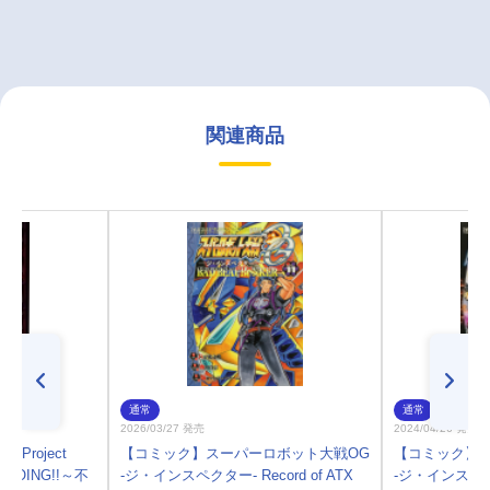
関連商品
通常
通常
2026/03/27 発売
2024/04/26 発売
M Project
【コミック】スーパーロボット大戦OG
【コミック】
O!GOING!!～不
-ジ・インスペクター- Record of ATX
-ジ・インスペクター