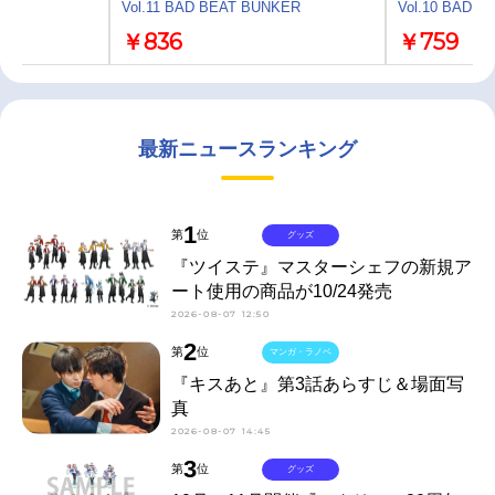
VD
Vol.11 BAD BEAT BUNKER
Vol.10 BAD 
￥836
￥759
最新ニュースランキング
1
第
位
グッズ
『ツイステ』マスターシェフの新規ア
ート使用の商品が10/24発売
2026-08-07 12:50
2
第
位
マンガ・ラノベ
『キスあと』第3話あらすじ＆場面写
真
2026-08-07 14:45
3
第
位
グッズ