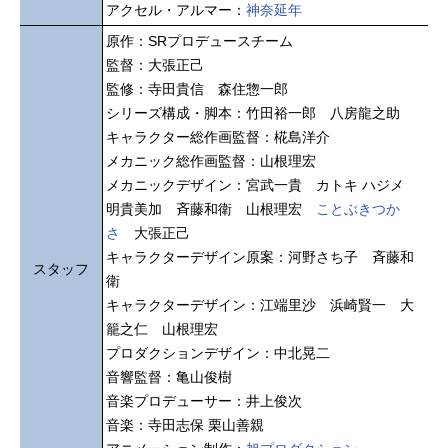
アクセル・アルマー：
神奈延年
原作：SRプロデュースチーム
監督：大張正己
監修：寺田貴信 森住惣一郎
シリーズ構成・脚本：竹田裕一郎 八房龍之助
キャラクター総作画監督：椛島洋介
メカニック総作画監督：山根理宏
メカニックデザイン：宮武一貴 カトキ ハジメ
明貴美加 斉藤和衛 山根理宏
ことぶきつか
さ
大張正己
キャラクターデザイン原案：河野さち子 斉藤和
スタッフ
衛
キャラクターデザイン：江端里沙 浜崎賢一 大
籠之仁 山根理宏
プロダクションデザイン：中北晃二
音響監督：亀山俊樹
音楽プロデューサー：井上俊次
音楽：寺田志保 栗山善親