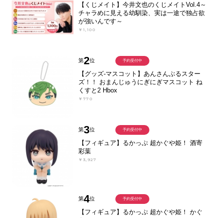
【くじメイト】今井文也のくじメイトVol.4～
チャラめに見える幼馴染、実は一途で独占欲
が強いんです～
￥1,100
2
第
位
予約受付中
【グッズ-マスコット】あんさんぶるスター
ズ！！ おまんじゅうにぎにぎマスコット ね
くすと2 Hbox
￥770
3
第
位
予約受付中
【フィギュア】るかっぷ 超かぐや姫！ 酒寄
彩葉
￥3,927
4
第
位
予約受付中
【フィギュア】るかっぷ 超かぐや姫！ かぐ