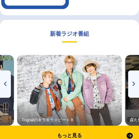
新着ラジオ番組
Trignalのキラキラ☆ビートＲ
森久
もっと見る