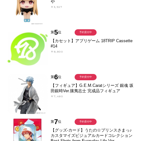
や
￥3,927
5
第
位
予約受付中
【カセット】アプリゲーム 18TRIP Cassette
#14
￥8,800
6
第
位
予約受付中
【フィギュア】G.E.M.Caratシリーズ 銀魂 坂
田銀時Ver.攘夷志士 完成品フィギュア
￥7,480
7
第
位
予約受付中
【グッズ-カード】うたの☆プリンスさまっ♪
カスタマイズビジュアルカードコレクション
Best Shots from Everyday Life Ver.