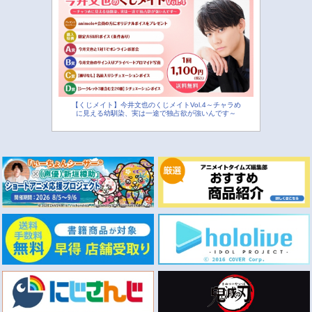
【くじメイト】今井文也のくじメイトVol.4～チャラめ
に見える幼馴染、実は一途で独占欲が強いんです～