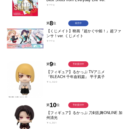
￥770
8
第
位
発売中
【くじメイト】映画『超かぐや姫！』超ファ
ンサ！ver. くじメイト
￥770
9
第
位
予約受付中
【フィギュア】るかっぷ TVアニメ
『BLEACH 千年血戦篇』 平子真子
￥4,020
10
第
位
予約受付中
【フィギュア】るかっぷ 刀剣乱舞ONLINE 加
州清光
￥4,301