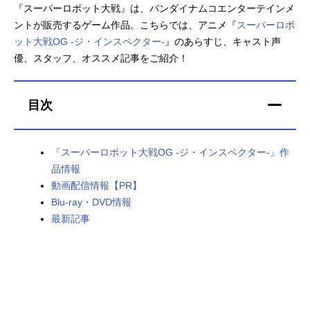
『スーパーロボット大戦』は、バンダイナムコエンターテインメ
アニメ映画一覧
実写化映画一覧
ントが販売するゲーム作品。こちらでは、アニメ『
スーパーロボ
ット大戦OG -ジ・インスペクター-
』のあらすじ、キャスト声
今期アニメ曜日別一覧
優、スタッフ、オススメ記事をご紹介！
春アニメ
夏アニメ
目次
秋アニメ
冬アニメ
男性声優/女性声優一覧
『スーパーロボット大戦OG -ジ・インスペクター-』作
品情報
FOLLOW US
動画配信情報【PR】
Blu-ray・DVD情報
最新記事