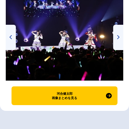
河合健太郎
画像まとめを見る