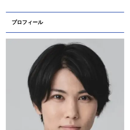
プロフィール