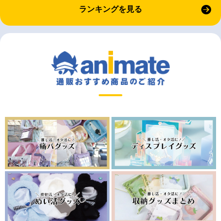
ランキングを見る