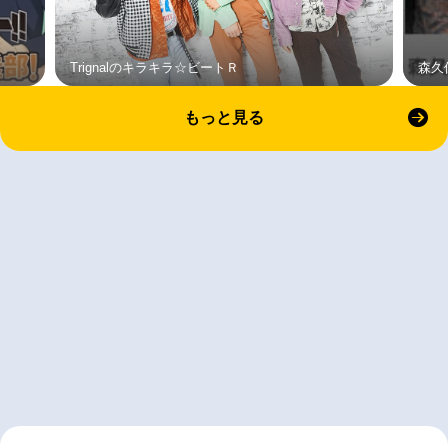
Trignalのキラキラ☆ビートＲ
森久
もっと見る