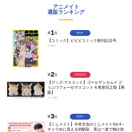
アニメイト
通販ランキング
1
第
位
発売中
【コミック】ビビビコミック創刊記念号
￥935
2
第
位
予約受付中
【グッズ-マスコット】ゴールデンカムイ ど
うぶつフォーゼマスコット 4.尾形百之助【再
販】
￥1,980
3
第
位
発売中
【くじメイト】今井文也のくじメイトVol.4～
チャラめに見える幼馴染、実は一途で独占欲