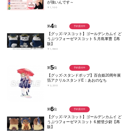
が強いんです～
￥1,100
4
第
位
予約受付中
【グッズ-マスコット】ゴールデンカムイ ど
うぶつフォーゼマスコット 5.月島軍曹【再
販】
￥1,980
5
第
位
予約受付中
【グッズ-スタンドポップ】百合姫20周年展
箔アクリルスタンドE：あおのなち
￥2,200
6
第
位
予約受付中
【グッズ-マスコット】ゴールデンカムイ ど
うぶつフォーゼマスコット 6.鯉登少尉【再
販】