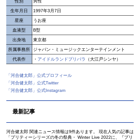
性別
男性
生年月日
1997年3月7日
星座
うお座
血液型
B型
出身地
東京都
所属事務所
ジャパン・ミュージックエンターテインメント
代表作
・
アイドルランドプリパラ
（大江戸シンヤ）
「河合健太郎」公式プロフィール
「河合健太郎」公式Twitter
「河合健太郎」公式Instagram
最新記事
河合健太郎 関連ニュース情報は9件あります。 現在人気の記事は
「プリティーシリーズの冬の祭典・ Winter Live 2022に、『プリ