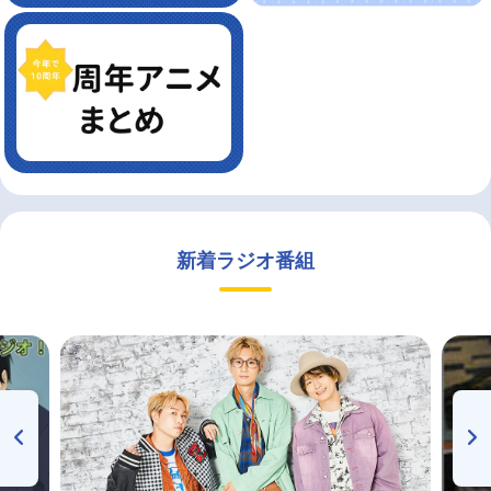
新着ラジオ番組