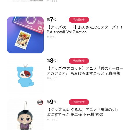
￥1,980
7
第
位
予約受付中
【グッズ-カード】あんさんぶるスターズ！！
P.A.shots!! Vol.7 Action
￥275
8
第
位
予約受付中
【グッズ-マスコット】アニメ『僕のヒーロー
アカデミア』 ちみけもますこっと 7.轟凍焦
￥2,200
9
第
位
予約受付中
【グッズ-ぬいぐるみ】アニメ「鬼滅の刃」
ぽにすてっぷ 第二弾 不死川 玄弥
￥1,980