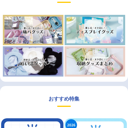
おすすめ特集