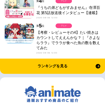
4
第
位
アニメ
『うちの弟どもがすみません』寺澤百
花 第5話放送後インタビュー【連載】
2026-08-06 12:00
5
第
位
アニメ
【考察・レビューその4】たい焼きは
カウントしてええんかな？｜『さよな
らララ』でララが食べた魚の数を数え
てみた
2026-08-06 12:30
ランキングを見る