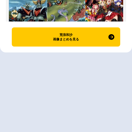
荒浪和沙
画像まとめを見る