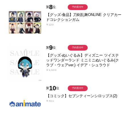
8
第
位
予約受付中
【グッズ-食品】刀剣乱舞ONLINE クリアカー
ドコレクションガム
￥220
9
第
位
予約受付中
【グッズ-ぬいぐるみ】ディズニー ツイステ
ッドワンダーランド ミニミニぬいぐるみ(ク
ラブ・ウェアver.) イデア・シュラウド
￥2,500
10
第
位
予約受付中
【コミック】セブンティーンシロップス(2)
￥924