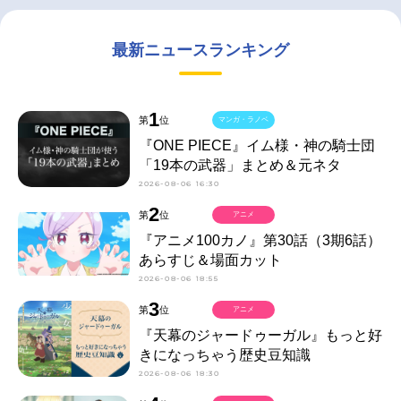
最新ニュースランキング
1
第
位
マンガ・ラノベ
『ONE PIECE』イム様・神の騎士団
「19本の武器」まとめ＆元ネタ
2026-08-06 16:30
2
第
位
アニメ
『アニメ100カノ』第30話（3期6話）
あらすじ＆場面カット
2026-08-06 18:55
3
第
位
アニメ
『天幕のジャードゥーガル』もっと好
きになっちゃう歴史豆知識
2026-08-06 18:30