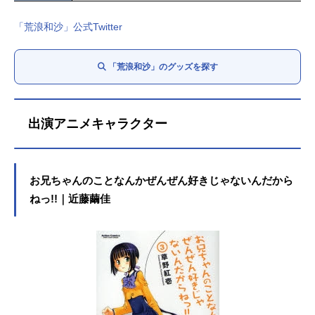
「荒浪和沙」公式Twitter
「荒浪和沙」のグッズを探す
出演アニメキャラクター
お兄ちゃんのことなんかぜんぜん好きじゃないんだから
ねっ!!｜近藤繭佳