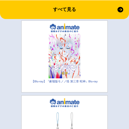
すべて見る
【Blu-ray】『劇場版モノノ怪 第三章 蛇神』Blu-ray