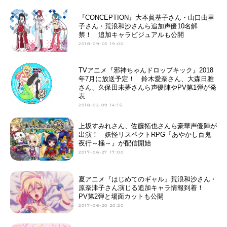
『CONCEPTION』大本眞基子さん・山口由里
子さん・荒浪和沙さんら追加声優10名解
禁！ 追加キャラビジュアルも公開
2018-09-05 19:00
TVアニメ『邪神ちゃんドロップキック』2018
年7月に放送予定！ 鈴木愛奈さん、大森日雅
さん、久保田未夢さんら声優陣やPV第1弾が発
表
2018-02-09 14:15
上坂すみれさん、佐藤拓也さんら豪華声優陣が
出演！ 妖怪リスペクトRPG『あやかし百鬼
夜行～極～』が配信開始
2017-06-27 17:00
夏アニメ『はじめてのギャル』荒浪和沙さん・
原奈津子さん演じる追加キャラ情報到着！
PV第2弾と場面カットも公開
2017-06-20 20:20