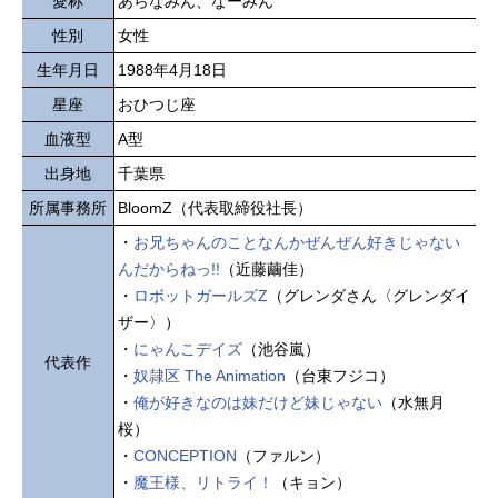
愛称
あらなみん、なーみん
性別
女性
生年月日
1988年4月18日
星座
おひつじ座
血液型
A型
出身地
千葉県
所属事務所
BloomZ（代表取締役社長）
・
お兄ちゃんのことなんかぜんぜん好きじゃない
んだからねっ!!
（近藤繭佳）
・
ロボットガールズZ
（グレンダさん〈グレンダイ
ザー〉）
・
にゃんこデイズ
（池谷嵐）
代表作
・
奴隷区 The Animation
（台東フジコ）
・
俺が好きなのは妹だけど妹じゃない
（水無月
桜）
・
CONCEPTION
（ファルン）
・
魔王様、リトライ！
（キョン）