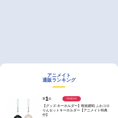
アニメイト
通販ランキング
1
第
位
予約受付中
【グッズ-キーホルダー】呪術廻戦 ふわコロ
りんセットキーホルダー【アニメイト特典
付】