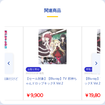
関連商品
お取り寄せ
即取り
2022/11/18 発売
2022/11/18 発売
なのは妹だけど
【セール対象】【Blu-ray】TV 邪神ち
【Blu-ray
ゃんドロップキックX Vol.2
ックX Vol.2
￥9,900
￥19,800