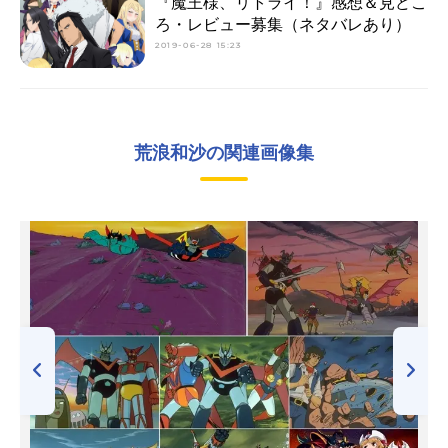
『魔王様、リトライ！』感想＆見どこ
ろ・レビュー募集（ネタバレあり）
2019-06-28 15:23
荒浪和沙の関連画像集