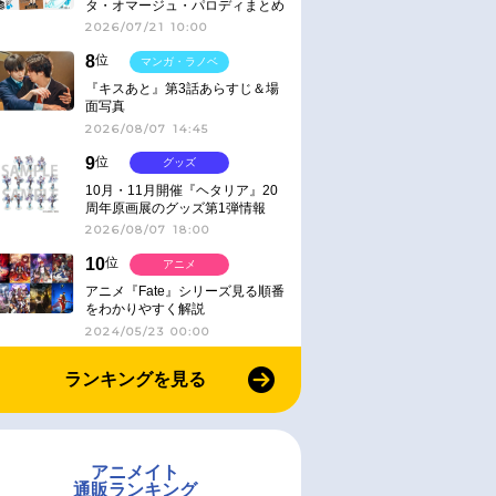
タ・オマージュ・パロディまとめ
2026/07/21 10:00
8
位
マンガ・ラノベ
『キスあと』第3話あらすじ＆場
面写真
2026/08/07 14:45
9
位
グッズ
10月・11月開催『ヘタリア』20
周年原画展のグッズ第1弾情報
2026/08/07 18:00
10
位
アニメ
アニメ『Fate』シリーズ見る順番
をわかりやすく解説
2024/05/23 00:00
ランキングを見る
アニメイト
通販ランキング