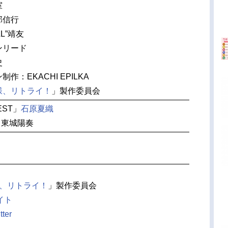
室
部信行
L”靖友
ンリード
史
作：EKACHI EPILKA
様、リトライ！
」製作委員会
EST」
石原夏織
」東城陽奏
、リトライ！
」製作委員会
イト
er