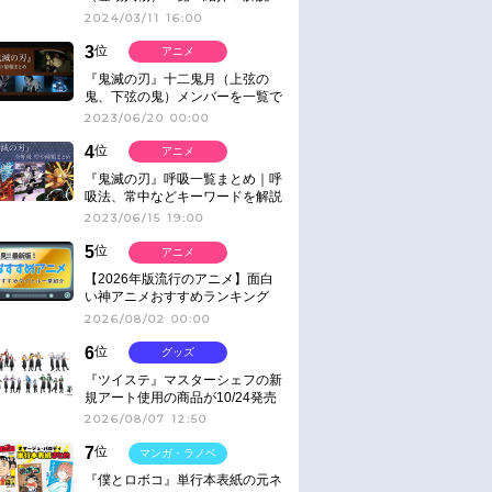
2024/03/11 16:00
3
位
アニメ
『鬼滅の刃』十二鬼月（上弦の
鬼、下弦の鬼）メンバーを一覧で
紹介＆解説（登場鬼の情報まと
2023/06/20 00:00
め）
4
位
アニメ
『鬼滅の刃』呼吸一覧まとめ｜呼
吸法、常中などキーワードを解説
2023/06/15 19:00
5
位
アニメ
【2026年版流行のアニメ】面白
い神アニメおすすめランキング
【名作・話題作】｜ジャンル別人
2026/08/02 00:00
気作品をピックアップ
6
位
グッズ
『ツイステ』マスターシェフの新
規アート使用の商品が10/24発売
2026/08/07 12:50
7
位
マンガ・ラノベ
『僕とロボコ』単行本表紙の元ネ