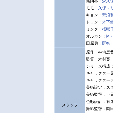
霧雨零：
森久
モモ：
久保ユ
キョン：
荒浪
トロン：
木下
ミンク：
桜咲
オルガン：
M
田原勇：
関智
原作：神埼黒
監督：木村寛
シリーズ構成
キャラクター
キャラクター
美術設定：スタ
美術監督：下
色彩設計：有
スタッフ
撮影監督：岡