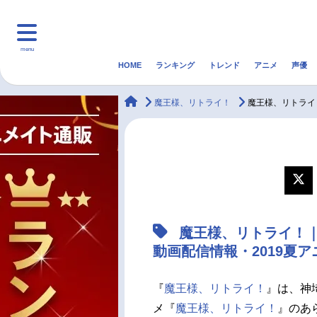
menu
HOME
ランキング
トレンド
アニメ
声優
HOME
ランキング
アニ
animateTimes
魔王様、リトライ！
魔王様、リトライ
マンガ・ラノベ
ゲーム・アプリ
音楽
最新記事一覧
アニメ記事一覧
魔王様、リトライ！
声優記事一覧
動画配信情報・2019夏
『
魔王様、リトライ！
』は、神
メ『
魔王様、リトライ！
』のあ