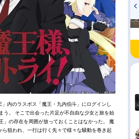
TVアニメ『戦隊大失格』
ハイキュー!! 烏野高校放送部!
radio 大直会 2nd season
ME」内のラスボス「魔王・九内伯斗」にログインし
まう。 そこで出会った片足が不自由な少女と旅を始
王」の存在を周囲が放っておくことはなかった。 魔
から狙われ、一行は行く先々で様々な騒動を巻き起