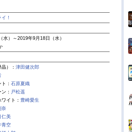
ライ！
日（水）～2019年9月18日（水）
か
野晶）：
津田健次郎
音
ント：
石原夏織
ーン：
戸松遥
ホワイト：
豊崎愛生
利奈
目仁美
井青空