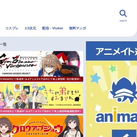
search
コスプレ
2.5次元
配信・Vtuber
無料マンガ
んなの声
グッズ
映画
一覧
・Vtuber
トレンド
無料マンガ
秋アニメ
冬アニメ