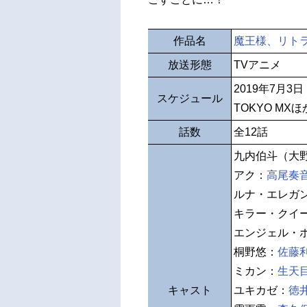
作品名
魔王様、リト
放送形態
TVアニメ
2019年7月3
スケジュール
TOKYO MXほ
話数
全12話
九内伯斗（大
アク：
高尾奏
ルナ・エレガ
キラー・クイ
エンジェル・
桐野悠：
佐藤
ミカン：
生天
キャスト
ユキカゼ：
徳