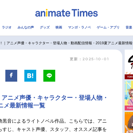
ラジオ
みんなの声
グッズ
映画
マンガ・ラノベ
ゲーム・アプリ
音楽
メ
声優
ラジオ
み
！｜アニメ声優・キャラクター・登場人物・動画配信情報・2019夏アニメ最新情報
更新：2025-10-01
コスプレ
2.5次元
配信
アニメ映画一覧
今期アニメ曜日別一覧
実写化映画一覧
春アニメ
｜アニメ声優・キャラクター・登場人物・
男性声優/女性声優一覧
夏アニメ
アニメ最新情報一覧
FOLLOW US
埼黒音によるライトノベル作品。こちらでは、アニ
らすじ、キャスト声優、スタッフ、オススメ記事を