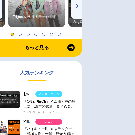
Trignalのキラキラ☆ビートＲ
森久保祥太郎×浪川大輔 つま
みは塩だけ
もっと見る
人気ランキング
1
位
マンガ・ラノベ
『ONE PIECE』イム様・神の騎
士団「19本の武器」まとめ＆元
ネタ
2026/08/06 16:30
2
位
アニメ
『ハイキュー!!』キャラクター
（登場人物）一覧・紹介＆解説