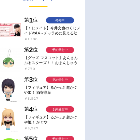
1
第
位
発売中
【くじメイト】今井文也のくじメ
イトVol.4～チャラめに見える幼
馴染、実は一途で独占欲が強いん
￥1,100
です～
2
第
位
予約受付中
【グッズ-マスコット】あんさん
ぶるスターズ！！ おまんじゅう
にぎにぎマスコット ねくすと2
￥770
Hbox
3
第
位
予約受付中
【フィギュア】るかっぷ 超かぐ
や姫！ 酒寄彩葉
￥3,927
4
第
位
予約受付中
【フィギュア】るかっぷ 超かぐ
や姫！ かぐや
￥3,927
5
第
位
予約受付中