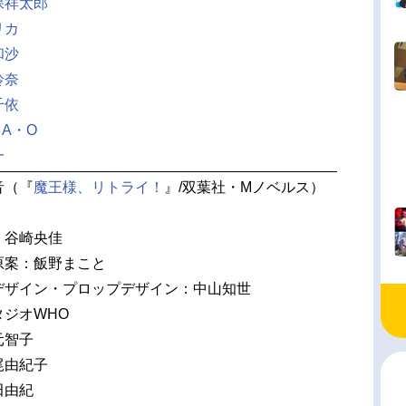
保祥太郎
リカ
和沙
鈴奈
千依
・A・O
一
音（『
魔王様、リトライ！
』/双葉社・Mノベルス）
：谷崎央佳
原案：飯野まこと
デザイン・プロップデザイン：中山知世
ジオWHO
元智子
尾由紀子
田由紀