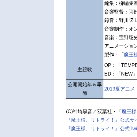
編集：柳編集
音響監督：阿
録音：野川“ZIL
音響制作：オ
音楽：宝野聡
アニメーション制
製作：「
魔王
OP：「TEMP
主題歌
ED：「NEW
公開開始年＆季
2019夏アニメ
節
(C)神埼黒音／双葉社・「
魔王様
『魔王様、リトライ！』公式サ
『魔王様、リトライ！』公式Twitt