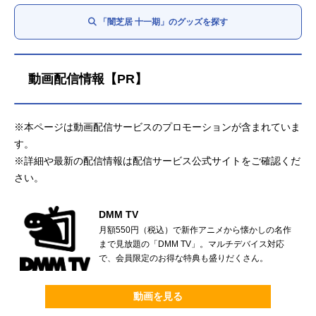
「闇芝居 十一期」のグッズを探す
動画配信情報【PR】
※本ページは動画配信サービスのプロモーションが含まれていま
す。
※詳細や最新の配信情報は配信サービス公式サイトをご確認くだ
さい。
DMM TV
月額550円（税込）で新作アニメから懐かしの名作
まで見放題の「DMM TV」。マルチデバイス対応
で、会員限定のお得な特典も盛りだくさん。
動画を見る