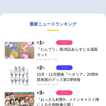
最新ニュースランキング
1
第
位
アニメ
『たんプリ』第28話あらすじ＆場面
カット
2026-08-08 12:00
2
第
位
グッズ
10月・11月開催『ヘタリア』20周年
原画展のグッズ第1弾情報
2026-08-07 18:00
3
第
位
アニメ
『おっさん剣聖II』メインキャスト陣
による企画映像公開！