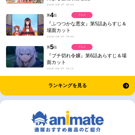
2026-08-07 18:00
4
第
位
アニメ
『ふつつかな悪女』第5話あらすじ＆
場面カット
2026-08-07 19:00
5
第
位
アニメ
『ブチ切れ令嬢』第6話あらすじ＆場
面カット
2026-08-07 18:10
ランキングを見る