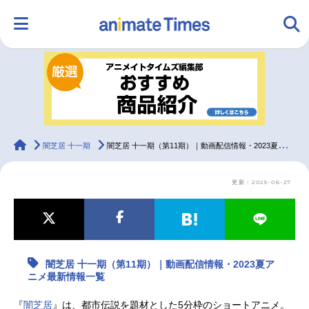
HOME
ランキング
アニメ
声優
ラジオ
みんなの声
グッズ
映画
animateTimes
闇芝居 十一期
闇芝居 十一期（第11期）｜動画配信情報・2023夏アニメ最新情報一覧
更新：2025-06-27
マンガ・ラノベ
ゲーム・アプリ
音楽
コスプレ
2.5次元
配信・Vtuber
トレンド
無料マンガ
闇芝居 十一期（第11期）｜動画配信情報・2023夏ア
最新記事一覧
ニメ最新情報一覧
アニメ記事一覧
声優記事一覧
『
闇芝居
』は、都市伝説を題材とした5分枠のショートアニメ。