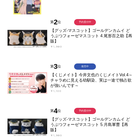
2
第
位
予約受付中
【グッズ-マスコット】ゴールデンカムイ ど
うぶつフォーゼマスコット 4.尾形百之助【再
販】
￥1,980
3
第
位
発売中
【くじメイト】今井文也のくじメイトVol.4～
チャラめに見える幼馴染、実は一途で独占欲
が強いんです～
￥1,100
4
第
位
予約受付中
【グッズ-マスコット】ゴールデンカムイ ど
うぶつフォーゼマスコット 5.月島軍曹【再
販】
￥1,980