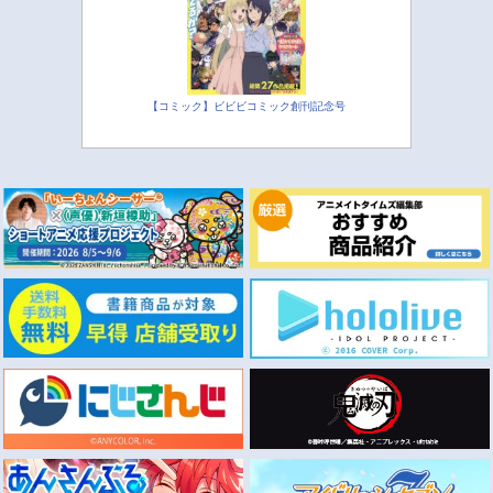
【コミック】ビビビコミック創刊記念号