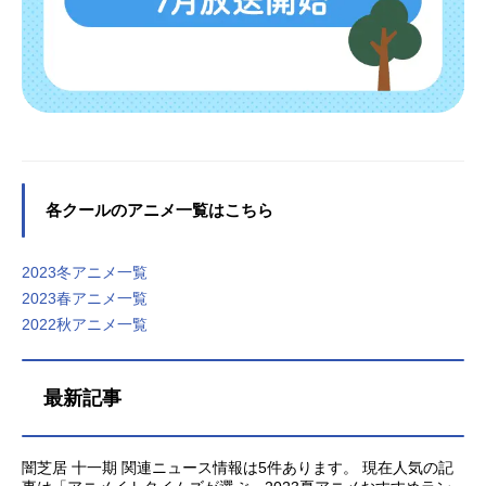
各クールのアニメ一覧はこちら
2023冬アニメ一覧
2023春アニメ一覧
2022秋アニメ一覧
最新記事
闇芝居 十一期 関連ニュース情報は5件あります。 現在人気の記