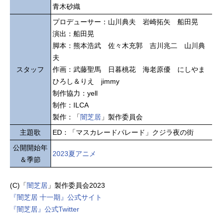
青木砂織
プロデューサー：山川典夫 岩崎拓矢 船田晃
演出：船田晃
脚本：熊本浩武 佐々木充郭 吉川兆二 山川典
夫
スタッフ
作画：武藤聖馬 日暮桃花 海老原優 にしやま
ひろし＆りえ jimmy
制作協力：yell
制作：ILCA
製作：「
闇芝居
」製作委員会
主題歌
ED：「マスカレードパレード」クジラ夜の街
公開開始年
2023夏アニメ
＆季節
(C)「
闇芝居
」製作委員会2023
『闇芝居 十一期』公式サイト
『闇芝居』公式Twitter