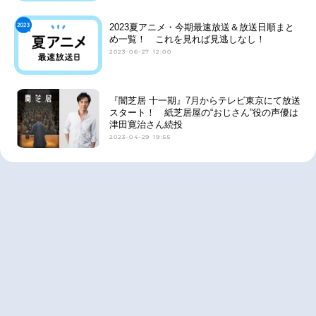
2023夏アニメ・今期最速放送＆放送日順まと
め一覧！ これを見れば見逃しなし！
2023-06-27 12:00
『闇芝居 十一期』7月からテレビ東京にて放送
スタート！ 紙芝居屋の“おじさん”役の声優は
津田寛治さん続投
2023-04-29 19:55