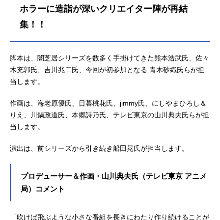
ホラーに造詣が深いクリエイター陣が再結
集！！
脚本は、闇芝居シリーズを数多く手掛けてきた熊本浩武氏、佐々
木充郭氏、吉川兆二氏、今回が初参加となる 青木砂織氏らが担
当します。
作画は、海老原優氏、日暮桃花氏、jimmy氏、にしやまひろし＆
りえ、川鍋政道氏、本郷詩乃氏、テレビ東京の山川典夫氏らが担
当します。
演出は、前シリーズから引き続き船田晃氏が担当します。
プロデューサー＆作画・山川典夫氏（テレビ東京 アニメ
局）コメント
「吹けば飛ぶような小さな番組を長きにわたり作り続けることが