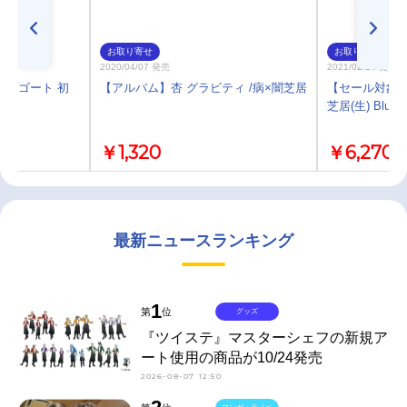
お取り寄せ
お取り寄せ
2020/04/07 発売
2021/02/24 発売
ープゴート 初
【アルバム】杏 グラビティ /病×闇芝居
【セール対象】【B
芝居(生) Blu-ra
￥1,320
￥6,270
最新ニュースランキング
1
第
位
グッズ
『ツイステ』マスターシェフの新規ア
ート使用の商品が10/24発売
2026-08-07 12:50