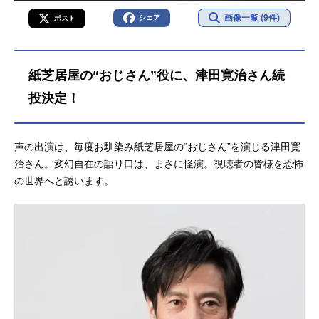
画像一覧 (9件)
シェア
ポスト
紙芝居屋の“おじさん”役に、津田寛治さん続
投決定！
声の出演は、毎度お馴染み紙芝居屋の“おじさん”を演じる津田寛
治さん。変幻自在の語り口は、まさに怪演。視聴者の皆様を恐怖
の世界へと誘います。