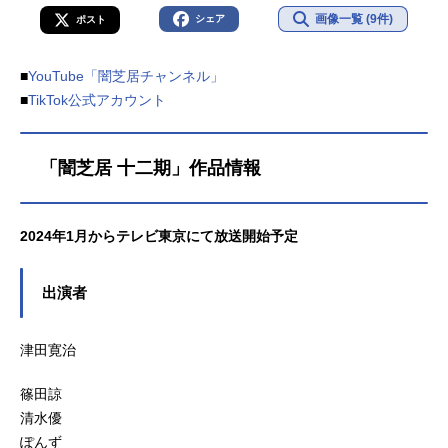
画像一覧 (9件)
シェア
ポスト
■
YouTube「闇芝居チャンネル」
■
TikTok公式アカウント
「闇芝居 十二期」作品情報
2024年1月からテレビ東京にて放送開始予定
出演者
津田寛治
篠田諒
清水優
ぽんず