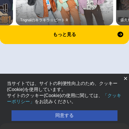
Trignalのキラキラ☆ビートＲ
森久
もっと見る
×
当サイトでは、サイトの利便性向上のため、クッキー
(Cookie)を使用しています。
サイトのクッキー(Cookie)の使用に関しては、
「クッキ
ーポリシー」
をお読みください。
同意する