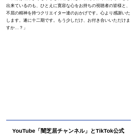
出来ているのも、ひとえに寛容な心をお持ちの視聴者の皆様と、
不屈の精神を持つクリエイター達のおかげです。心より感謝いた
します。遂に十二期です。もう少しだけ、お付き合いいただけま
すか…？」
YouTube「闇芝居チャンネル」とTikTok公式