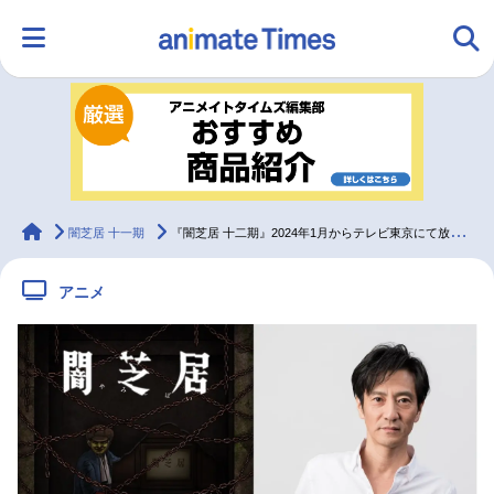
HOME
ランキング
アニメ
声優
ラジオ
みんなの声
グッズ
映画
animateTimes
闇芝居 十一期
『闇芝居 十二期』2024年1月からテレビ東京にて放送スタート！
アニメ
マンガ・ラノベ
ゲーム・アプリ
音楽
コスプレ
2.5次元
配信・Vtuber
トレンド
無料マンガ
最新記事一覧
アニメ記事一覧
声優記事一覧