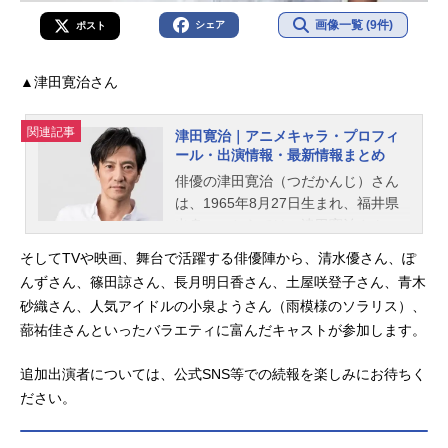
画像一覧 (9件)
シェア
ポスト
▲津田寛治さん
関連記事
津田寛治｜アニメキャラ・プロフィ
ール・出演情報・最新情報まとめ
俳優の津田寛治（つだかんじ）さん
は、1965年8月27日生まれ、福井県
出身。こちらでは、津田寛治さんの
オススメ記事をご紹介！
そしてTVや映画、舞台で活躍する俳優陣から、清水優さん、ぽ
んずさん、篠田諒さん、長月明日香さん、土屋咲登子さん、青木
砂織さん、人気アイドルの小泉ようさん（雨模様のソラリス）、
蔀祐佳さんといったバラエティに富んだキャストが参加します。
追加出演者については、公式SNS等での続報を楽しみにお待ちく
ださい。