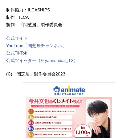
制作協力：ILCASHIPS
制作：ILCA
製作：「闇芝居」製作委員会
公式サイト
YouTube「闇芝居チャンネル」
公式TikTok
公式ツイッター（＠yamishibai_TX）
(C)「闇芝居」製作委員会2023