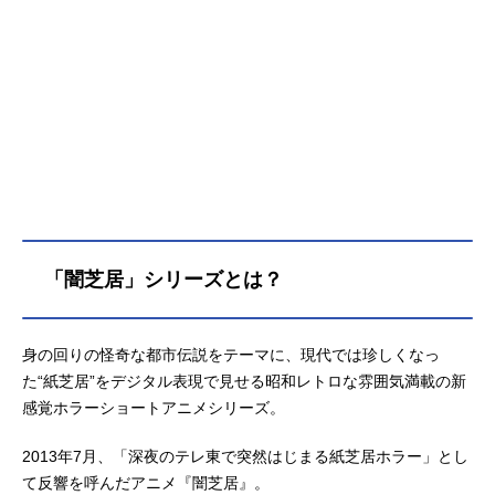
「闇芝居」シリーズとは？
身の回りの怪奇な都市伝説をテーマに、現代では珍しくなっ
た“紙芝居”をデジタル表現で見せる昭和レトロな雰囲気満載の新
感覚ホラーショートアニメシリーズ。
2013年7月、「深夜のテレ東で突然はじまる紙芝居ホラー」とし
て反響を呼んだアニメ『闇芝居』。