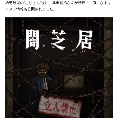
紙芝居屋の“おじさん”役に、津田寛治さんが続投！ 気になるキ
ャスト情報も公開されました。