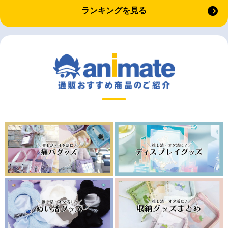
ランキングを見る