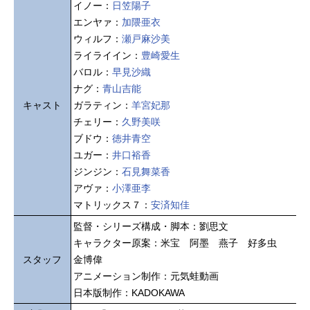
イノー：
日笠陽子
エンヤァ：
加隈亜衣
ウィルフ：
瀬戸麻沙美
ライライイン：
豊崎愛生
バロル：
早見沙織
ナグ：
青山吉能
キャスト
ガラティン：
羊宮妃那
チェリー：
久野美咲
ブドウ：
徳井青空
ユガー：
井口裕香
ジンジン：
石見舞菜香
アヴァ：
小澤亜李
マトリックス７：
安済知佳
監督・シリーズ構成・脚本：劉思文
キャラクター原案：米宝 阿墨 燕子 好多虫
スタッフ
金博偉
アニメーション制作：元気蛙動画
日本版制作：KADOKAWA