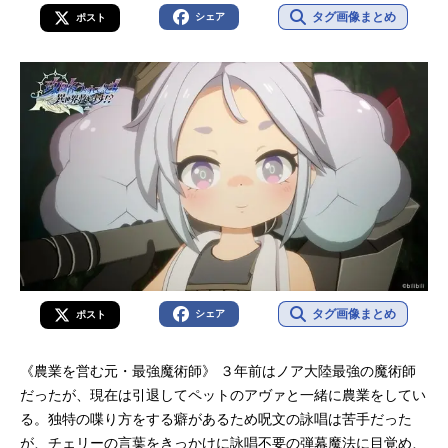
タグ画像まとめ
シェア
ポスト
タグ画像まとめ
シェア
ポスト
《農業を営む元・最強魔術師》 ３年前はノア大陸最強の魔術師
だったが、現在は引退してペットのアヴァと一緒に農業をしてい
る。独特の喋り方をする癖があるため呪文の詠唱は苦手だった
が、チェリーの言葉をきっかけに詠唱不要の弾幕魔法に目覚め、