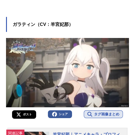
の後藤ひとり役など、人気作品のキ
ャラクターを多く演じています。こ
ちらでは、青山吉能さんのオススメ
記事をご紹介！
ガラティン（CV：羊宮妃那）
タグ画像まとめ
シェア
ポスト
関連記事
羊宮妃那｜アニメキャラ・プロフィ