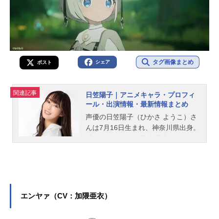
タグ画像まとめ
シェア
ポスト
関連記事
日笠陽子｜アニメキャラ・プロフィ
ール・出演情報・最新情報まとめ
声優の日笠陽子（ひかさ ようこ）さ
んは7月16日生まれ、神奈川県出身。
『けいおん！』の秋山澪役をはじ
め、『戦姫絶唱シンフォギア』のマ
リア・カデンツァヴナ・イヴ役な
ど、人気作品のキャラクターを多く
演じています。こちらでは、日笠陽
子さんのオススメ記事をご紹介！
エンヤァ（CV：加隈亜衣）