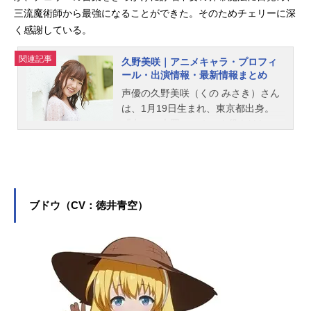
三流魔術師から最強になることができた。そのためチェリーに深
く感謝している。
関連記事
久野美咲｜アニメキャラ・プロフィ
ール・出演情報・最新情報まとめ
声優の久野美咲（くの みさき）さん
は、1月19日生まれ、東京都出身。
『七つの大罪』のホーク役をはじ
め、『メイドインアビス 烈日の黄金
郷』のファプタ役など、人気作品の
キャラクターを多く演じています。
こちらでは、久野美咲さんのオスス
メ記事をご紹介！
ブドウ（CV：徳井青空）