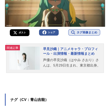
タグ画像まとめ
シェア
ポスト
関連記事
早見沙織｜アニメキャラ・プロフィ
ール・出演情報・最新情報まとめ
声優の早見沙織（はやみ さおり）さ
んは、5月29日生まれ、東京都出身。
『SPY×FAMILY』のヨル・フォージ
ャー役をはじめ、『鬼滅の刃』の胡
蝶しのぶ役など、人気作品のキャラ
クターを多く演じています。こちら
では、早見沙織さんのオススメ記事
をご紹介！
ナグ（CV：青山吉能）