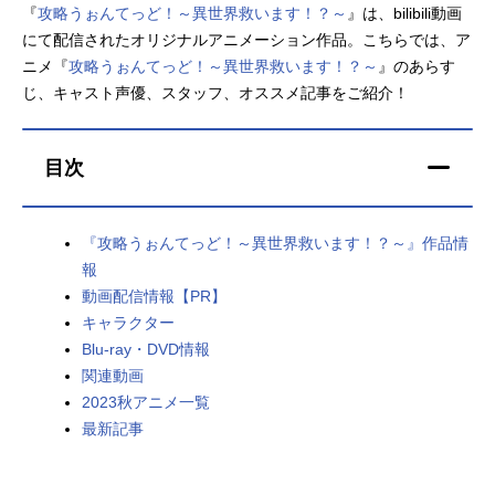
『
攻略うぉんてっど！～異世界救います！？～
』は、bilibili動画
アニメ映画一覧
実写化映画一覧
にて配信されたオリジナルアニメーション作品。こちらでは、ア
ニメ『
攻略うぉんてっど！～異世界救います！？～
』のあらす
今期アニメ曜日別一覧
じ、キャスト声優、スタッフ、オススメ記事をご紹介！
春アニメ
夏アニメ
目次
秋アニメ
冬アニメ
男性声優/女性声優一覧
『攻略うぉんてっど！～異世界救います！？～』作品情
報
FOLLOW US
動画配信情報【PR】
キャラクター
Blu-ray・DVD情報
関連動画
2023秋アニメ一覧
最新記事