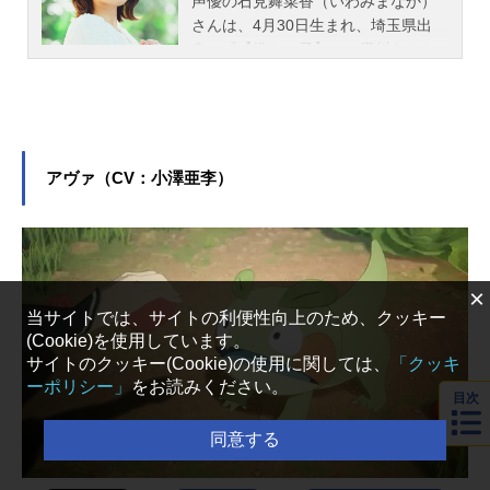
声優の石見舞菜香（いわみまなか）
さんは、4月30日生まれ、埼玉県出
身。『【推しの子】』の黒川あかね
役をはじめ、『ウマ娘 プリティーダ
ービー』のライスシャワー役など、
人気作品のキャラクターを多く演じ
ています。こちらでは、石見舞菜香
さんのオススメ記事をご紹介！
アヴァ（CV：小澤亜李）
×
当サイトでは、サイトの利便性向上のため、クッキー
(Cookie)を使用しています。
サイトのクッキー(Cookie)の使用に関しては、
「クッキ
ーポリシー」
をお読みください。
目次
同意する