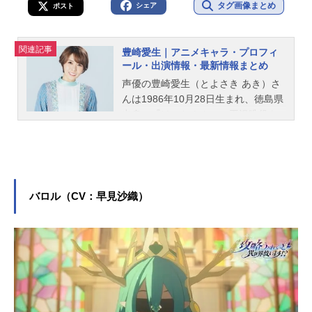
タグ画像まとめ
シェア
ポスト
関連記事
豊崎愛生｜アニメキャラ・プロフィ
ール・出演情報・最新情報まとめ
声優の豊崎愛生（とよさき あき）さ
んは1986年10月28日生まれ、徳島県
出身。『けいおん！』の平沢唯役を
はじめ、『ゆるキャン△』の犬山あ
おい役など、人気作品のキャラクタ
ーを多く演じています。こちらで
は、豊崎愛生さんのオススメ記事を
ご紹介！
バロル（CV：早見沙織）