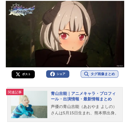
タグ画像まとめ
シェア
ポスト
関連記事
青山吉能｜アニメキャラ・プロフィ
ール・出演情報・最新情報まとめ
声優の青山吉能（あおやま よしの）
さんは5月15日生まれ、熊本県出身。
『Wake Up, Girls！』の七瀬佳乃役を
はじめ、『ぼっち・ざ・ろっく！』