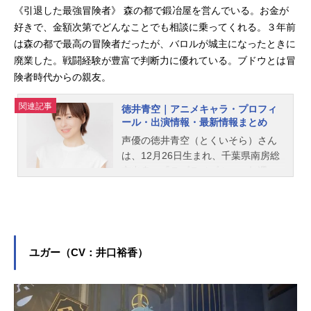
《引退した最強冒険者》 森の都で鍛冶屋を営んでいる。お金が
好きで、金額次第でどんなことでも相談に乗ってくれる。３年前
は森の都で最高の冒険者だったが、バロルが城主になったときに
廃業した。戦闘経験が豊富で判断力に優れている。ブドウとは冒
険者時代からの親友。
関連記事
徳井青空｜アニメキャラ・プロフィ
ール・出演情報・最新情報まとめ
声優の徳井青空（とくいそら）さん
は、12月26日生まれ、千葉県南房総
市出身。『ラブライブ！』の矢澤に
こ役をはじめ、『ご注文はうさぎで
すか？』のマヤ役など、人気作品の
キャラクターを多く演じています。
こちらでは、徳井青空さんのオスス
メ記事をご紹介！
ユガー（CV：井口裕香）