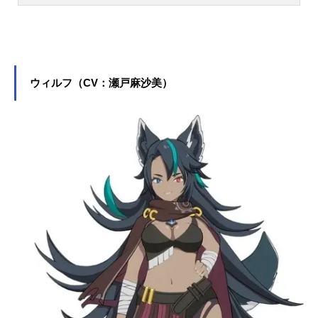
ず役をはじめ、『ひろがるスカイ！
プリキュア』の虹ヶ丘ましろ／キュ
アプリズム役など、人気作品のキャ
ラクターを多く演じています。こち
らでは、加隈亜衣さんのオススメ記
ウィルフ（CV：瀬戸麻沙美）
事をご紹介！