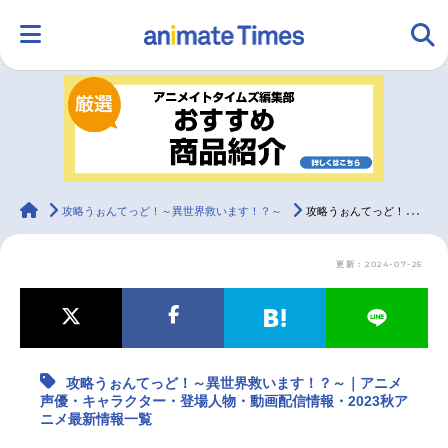
HOME
ランキング
アニメ
声優
ラジオ
みんなの声
グッズ
映画
animateTimes
攻略うぉんてっど！～異世界救います！？～
攻略うぉんてっど！～異世界救います！？～｜アニメ声優・キャラクター・登場人物・動画配信情報・2023秋アニメ最新情報一覧
更新：2024-07-25
マンガ・ラノベ
ゲーム・アプリ
音楽
コスプレ
2.5次元
配信・Vtuber
トレンド
無料マンガ
攻略うぉんてっど！～異世界救います！？～｜アニメ
最新記事一覧
声優・キャラクター・登場人物・動画配信情報・2023秋ア
ニメ最新情報一覧
アニメ記事一覧
声優記事一覧