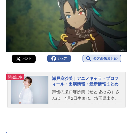
タグ画像まとめ
シェア
ポスト
関連記事
瀬戸麻沙美｜アニメキャラ・プロフ
ィール・出演情報・最新情報まとめ
声優の瀬戸麻沙美（せと あさみ）さ
んは、4月2日生まれ、埼玉県出身。
『ちはやふる』の綾瀬千早役をはじ
め、『呪術廻戦』の釘崎野薔薇役な
ど、人気作品のキャラクターを多く
演じています。こちらでは、瀬戸麻
沙美さんのオススメ記事をご紹介！