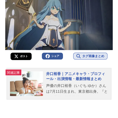
タグ画像まとめ
シェア
ポスト
関連記事
井口裕香｜アニメキャラ・プロフィ
ール・出演情報・最新情報まとめ
声優の井口裕香（いぐち ゆか）さん
は7月11日生まれ、東京都出身。『と
ある魔術の禁書目録』のインデック
ス役をはじめ、『デリシャスパーテ
ィ♡プリキュア』の華満らん／キュ
アヤムヤム役など、人気作品のキャ