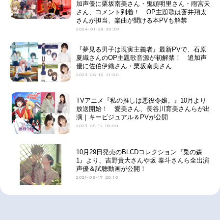
加声優に栗坂南美さん・鬼頭明里さん・雨宮天
さん、コメント到着！ OP主題歌は蒼井翔太
さんが担当、楽曲が聞ける本PVも解禁
2024-01-28 20:30
『夢見る男子は現実主義者』最新PVで、石原
夏織さんのOP主題歌音源が初解禁！ 追加声
優に佐伯伊織さん・栗坂南美さん
2023-06-10 21:00
TVアニメ『私の推しは悪役令嬢。』10月より
放送開始！ 愛美さん、長谷川育美さんらが出
演｜キービジュアル＆PVが公開
2023-05-12 18:00
10月29日発売のBLCDコレクション『兎の森
1』より、吉野貴大さんや坂 泰斗さんら全出演
声優＆試聴動画が公開！
2021-09-17 20:10