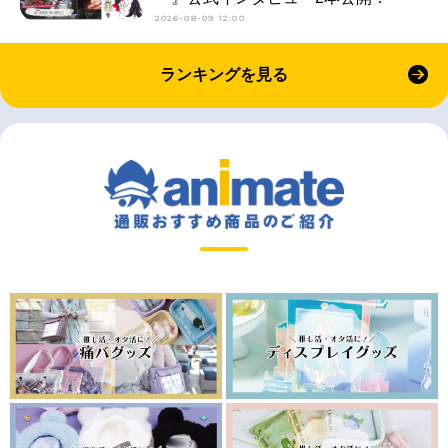
2026-08-09 12:00
ランキングを見る