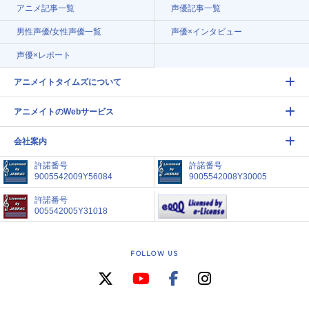
アニメ記事一覧
声優記事一覧
男性声優/女性声優一覧
声優×インタビュー
声優×レポート
アニメイトタイムズについて
アニメイトのWebサービス
会社案内
許諾番号
許諾番号
9005542009Y56084
9005542008Y30005
許諾番号
005542005Y31018
FOLLOW US