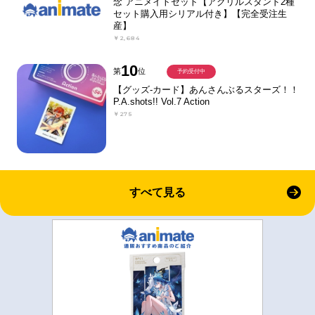
念 アニメイトセット【アクリルスタンド2種
セット購入用シリアル付き】【完全受注生
産】
￥2,684
10
第
位
予約受付中
【グッズ-カード】あんさんぶるスターズ！！
P.A.shots!! Vol.7 Action
￥275
すべて見る