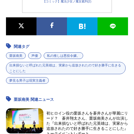
【コミック】魔法少女ノ魔女裁判(2)
関連タグ
栗坂南美
声優
私の推しは悪役令嬢。
出来損ないと呼ばれた元英雄は、実家から追放されたので好き勝手に生きる
ことにした
夢見る男子は現実主義者
栗坂南美 関連ニュース
初ヒロイン役の栗坂さんを蒼井さんが華麗にリ
ード？ 蒼井翔太さん、栗坂南美さんが出演し
た『出来損ないと呼ばれた元英雄は、実家から
追放されたので好き勝手に生きることにした』
トークイベントレポート