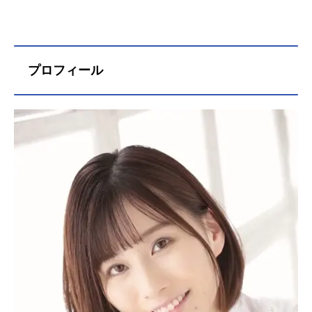
プロフィール