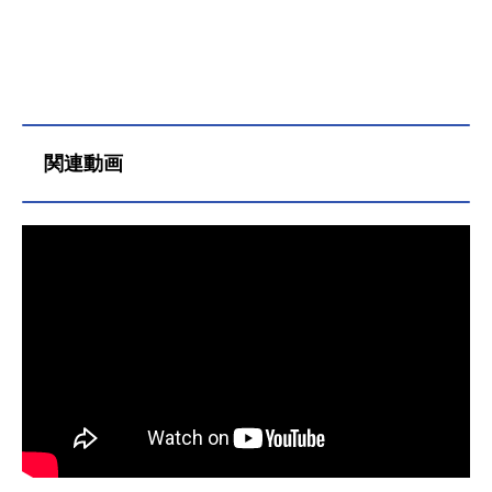
ビ東京ほか話数全12話キャスト佐城
渉：宮瀬尚也夏川愛華：涼本あきほ
芦田圭：花守ゆみり佐城楓：小松未
可子四ノ宮凛：石原夏織一ノ瀬深
那：佐伯伊織笹木風香：栗坂南美ス
タッフ原作：おけまる『夢見る男子
関連動画
は現実主義者』（HJ文庫／ホビージ
ャパン）キャラクター原案：さばみ
ぞれ監督：古賀一臣シリーズ構成：
横手美智子キャラクターデザイン・
総作画監督：小関雅メインプロップ
設定：コレサワシゲユキ（デジタル
ノイズ）・灯夢（デジタルノイズ）
美術設定：小高みちる（デジタルノ
イズ）美術監督：柴田千佳子（スタ
ジオカノン）色彩設計：店橋真弓（J.
C.STAFF）特殊効果：福田直征撮影
監督：山本聖（チップチューン）編
集：武宮むつみ音響監督：髙桑一音
響...