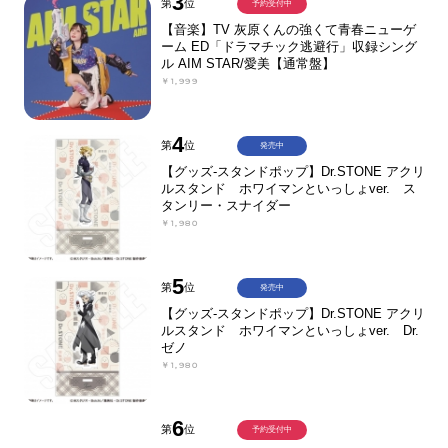
3
第
位
予約受付中
【音楽】TV 灰原くんの強くて青春ニューゲ
ーム ED「ドラマチック逃避行」収録シング
ル AIM STAR/愛美【通常盤】
￥1,999
4
第
位
発売中
【グッズ-スタンドポップ】Dr.STONE アクリ
ルスタンド ホワイマンといっしょver. ス
タンリー・スナイダー
￥1,980
5
第
位
発売中
【グッズ-スタンドポップ】Dr.STONE アクリ
ルスタンド ホワイマンといっしょver. Dr.
ゼノ
￥1,980
6
第
位
予約受付中