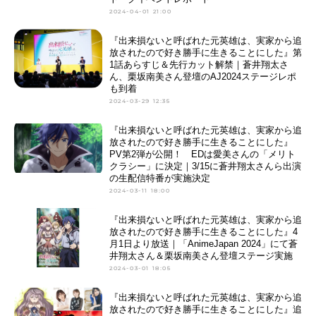
2024-04-01 21:00
『出来損ないと呼ばれた元英雄は、実家から追
放されたので好き勝手に生きることにした』第
1話あらすじ＆先行カット解禁｜蒼井翔太さ
ん、栗坂南美さん登壇のAJ2024ステージレポ
も到着
2024-03-29 12:35
『出来損ないと呼ばれた元英雄は、実家から追
放されたので好き勝手に生きることにした』
PV第2弾が公開！ EDは愛美さんの「メリト
クラシー」に決定｜3/15に蒼井翔太さんら出演
の生配信特番が実施決定
2024-03-11 18:00
『出来損ないと呼ばれた元英雄は、実家から追
放されたので好き勝手に生きることにした』4
月1日より放送｜「AnimeJapan 2024」にて蒼
井翔太さん＆栗坂南美さん登壇ステージ実施
2024-03-01 18:05
『出来損ないと呼ばれた元英雄は、実家から追
放されたので好き勝手に生きることにした』追