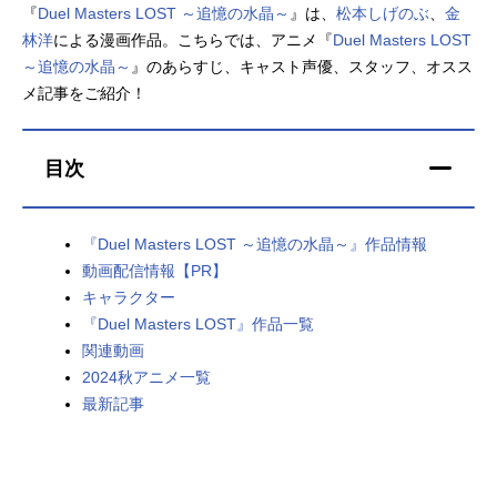
『
Duel Masters LOST ～追憶の水晶～
』は、
松本しげのぶ
、
金
アニメ映画一覧
実写化映画一覧
林洋
による漫画作品。こちらでは、アニメ『
Duel Masters LOST
～追憶の水晶～
』のあらすじ、キャスト声優、スタッフ、オスス
今期アニメ曜日別一覧
メ記事をご紹介！
春アニメ
夏アニメ
目次
秋アニメ
冬アニメ
男性声優/女性声優一覧
『Duel Masters LOST ～追憶の水晶～』作品情報
動画配信情報【PR】
FOLLOW US
キャラクター
『Duel Masters LOST』作品一覧
関連動画
2024秋アニメ一覧
最新記事