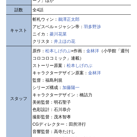
ーブ」ほか
話数
全4話
斬札ウィン：
鵜澤正太郎
アビスベル＝ジャシン帝：
羽多野渉
キャスト
ニイカ：
菱川花菜
クリスタ：
井上ほの花
原作：
松本しげのぶ
×作画：
金林洋
（小学館「週刊
コロコロコミック」連載）
ストーリー原案：
松本しげのぶ
キャラクターデザイン原案：
金林洋
監督：福島利規
シリーズ構成：
加藤陽一
キャラクターデザイン：橋詰力
スタッフ
美術監督：明石聖子
色彩設計：石川恭介
撮影監督：茂木智孝
CGディレクター：田所洋行
音響監督：高寺たけし