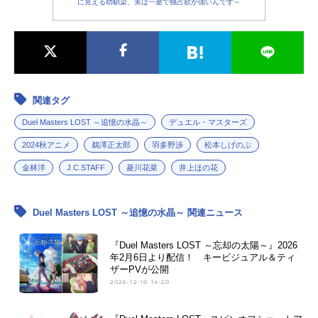
に見える幼馴染、実は一途で独占欲が強いんです～
関連タグ
Duel Masters LOST ～追憶の水晶～
デュエル・マスターズ
2024秋アニメ
鵜澤正太郎
羽多野渉
松本しげのぶ
金林洋
J.C.STAFF
菱川花菜
井上ほの花
Duel Masters LOST ～追憶の水晶～ 関連ニュース
『Duel Masters LOST ～忘却の太陽～』2026
年2月6日より配信！ キービジュアル＆ティ
ザーPVが公開
2025-12-10 14:20