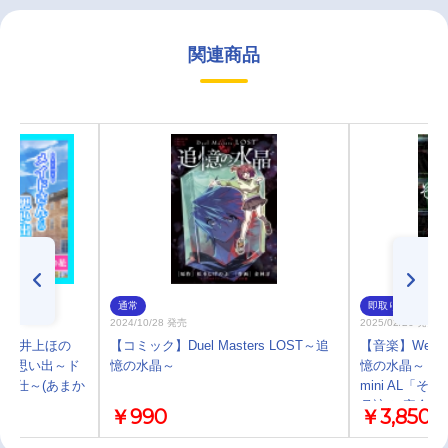
関連商品
通常
即取り
2024/10/28 発売
2025/02/26 発売
CV.井上ほの
【コミック】Duel Masters LOST～追
【音楽】Web Du
との思い出～ド
憶の水晶～
憶の水晶～ 主
奉仕～(あまか
mini AL「
月詠み 完全生
￥990
￥3,850