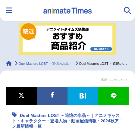
HOME
ランキング
アニメ
声優
ラジオ
みんなの声
グッズ
映画
animateTimes
Duel Masters LOST ～追憶の水晶～
Duel Masters LOST ～追憶の水晶～｜アニメキャスト・キャラクター・登場人物・動画配信情報・2024秋アニメ最新情報一覧
更新：2026-03-02
マンガ・ラノベ
ゲーム・アプリ
音楽
コスプレ
2.5次元
配信・Vtuber
トレンド
無料マンガ
Duel Masters LOST ～追憶の水晶～｜アニメキャス
最新記事一覧
ト・キャラクター・登場人物・動画配信情報・2024秋アニ
メ最新情報一覧
アニメ記事一覧
声優記事一覧