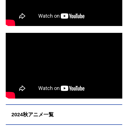
連載）ストーリー原案：松本しげの
ニイカ：菱川花菜クリスタ：井上ほ
ぶキャラクターデザイン原案：金林
の花黒城凶死郎：岸尾だいすけ九十
洋監督：福島利規シリーズ構成：加
九矢ワユミ：伊瀬茉莉也葉山メグ
藤陽一キャラクターデザイン：橋詰
ル：白井悠介アビスベル＝ジャシン
力美術監督：明石聖子色彩設計...
帝：羽多野渉ドリーム・ボルメテウ
ス・ホワイト・ドラゴン：加瀬康之
ボルシャック・バクテラス：藤井隼
スタッフ原作：松本しげのぶ×作画：
金林洋（小学館「週刊コロコロコミ
ック」連載）ストーリー原案：松本
しげのぶキャラクターデザイン原
案：...
2024秋アニメ一覧