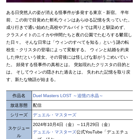
ある日突然人の姿が消える怪事件が多発する東京・新宿。 半年
前、この街で目覚めた斬札ウィンはあらゆる記憶を失っていた。
成り行きで通い始めた高校やアルバイトでは周りと馴染めず、
クラスメイトのニイカや仲間たちと夜の公園でたむろする鬱屈し
た日々。 そんな日常は「ウィンのすべてを知る」という謎の転
校生・クリスタの登場によって変貌する。 ウィンと結婚を約束
した仲だという彼女。その背後には怪しげな影がうごめいてい
た。 頻発する怪事件の真相とは。 突如現れたクリスタの目的と
は。 そしてウィンの隠された過去とは。 失われた記憶を取り戻
す、新たな物語が始まる。
作品名
Duel Masters LOST ～追憶の水晶～
放送形態
配信
シリーズ
デュエル・マスターズ
2024年10月4日（金）～11月29日（金）
スケジュー
デュエル・マスターズ
公式YouTube「デュエチュ
ル