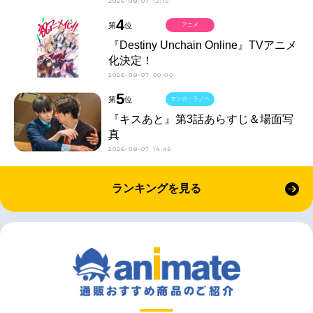
2026-08-07 12:15
4
第
位
アニメ
『Destiny Unchain Online』TVアニメ
化決定！
2026-08-07 00:00
5
第
位
マンガ・ラノベ
『キスあと』第3話あらすじ＆場面写
真
2026-08-07 14:45
ランキングを見る