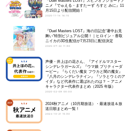
『Duel Masters LOST』スピンオフショートア
ニメ『でゅえる・ますたーず ろすと みに』11
月15日より配信開始！
2025-11-14 16:15
『Duel Masters LOST』海の日記念“暑中お見
舞い”特別ビジュアル公開！｜ヒロイン・香取
ニイカの3D生配信が7月23日に配信決定
2025-07-22 11:30
声優・井上ほの花さん、『アイドルマスター
シンデレラガールズ』『ウマ娘 プリティーダ
ービー』『らくだい魔女 フウカと闇の魔女』
『八月のシンデレラナイン』『ソラとウミのア
イダ』など代表作に選ばれたのは？ − アニメ
キャラクター代表作まとめ（2025 年版）
2025-02-09 00:00
2024秋アニメ（10月期放送）・最速放送＆放
送日順まとめ一覧！
2024-10-21 15:30