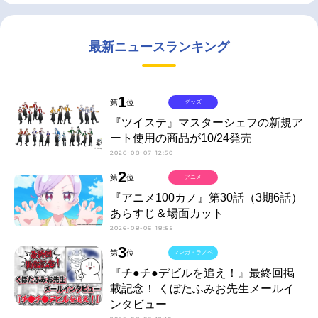
最新ニュースランキング
1
第
位
グッズ
『ツイステ』マスターシェフの新規ア
ート使用の商品が10/24発売
2026-08-07 12:50
2
第
位
アニメ
『アニメ100カノ』第30話（3期6話）
あらすじ＆場面カット
2026-08-06 18:55
3
第
位
マンガ・ラノベ
『チ●チ●デビルを追え！』最終回掲
載記念！ くぼたふみお先生メールイ
ンタビュー