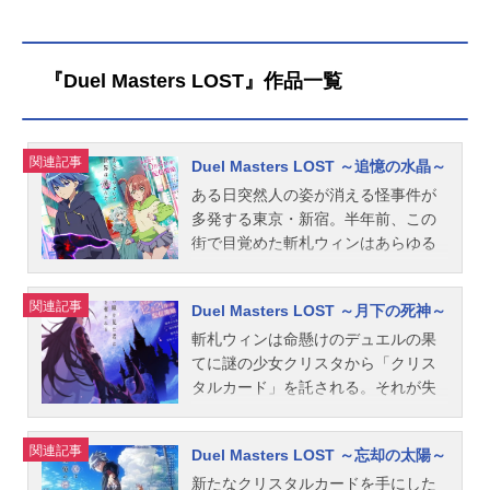
します。
『Duel Masters LOST』作品一覧
関連記事
Duel Masters LOST ～追憶の水晶～
ある日突然人の姿が消える怪事件が
多発する東京・新宿。半年前、この
街で目覚めた斬札ウィンはあらゆる
記憶を失っていた。成り行きで通い
始めた高校やアルバイトでは周りと
関連記事
Duel Masters LOST ～月下の死神～
馴染めず、クラスメイトのニイカや
仲間たちと夜の公園でたむろする鬱
斬札ウィンは命懸けのデュエルの果
屈した日々。そんな日常は「ウィン
てに謎の少女クリスタから「クリス
のすべてを知る」という謎の転校
タルカード」を託される。それが失
生・クリスタの登場によって変貌す
われた記憶と関係があると知ったウ
る。ウィンと結婚を約束した仲だと
ィンは、ニイカと共にカードに秘め
関連記事
Duel Masters LOST ～忘却の太陽～
いう彼女。その背後には怪しげな影
られた謎を調べるため、とあるカー
がうごめいていた。頻発する怪事件
ドショップへと向かう事に。一方そ
新たなクリスタルカードを手にした