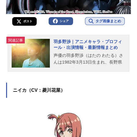
タグ画像まとめ
シェア
ポスト
関連記事
羽多野渉｜アニメキャラ・プロフィ
ール・出演情報・最新情報まとめ
声優の羽多野渉（はたの わたる）さ
んは1982年3月13日生まれ、長野県
出身。『僕のヒーローアカデミア』
の心操人使役をはじめ、『アイドリ
ッシュセブン』の八乙女楽役など、
人気作品のキャラクターを多く演じ
ニイカ（CV：菱川花菜）
ています。こちらでは、羽多野渉さ
んのオススメ記事をご紹介！