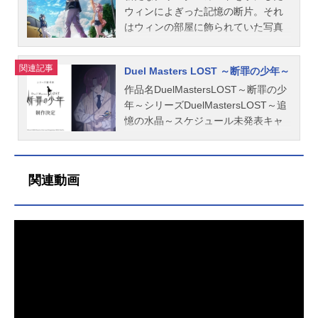
の真相とは。突如現れたクリスタの
の頃、都内では「人々の心臓が抜か
ウィンによぎった記憶の断片。それ
目的とは。そしてウィンの隠された
れる」という怪事件が巻き起こる。
はウィンの部屋に飾られていた写真
過去とは。失われた記憶を取り戻
その裏には「黒き死神」と呼ばれる
に写る灯台の光景だった。クリーチ
す、新たな物語が始まる。作品名Du
男──黒城凶死郎の姿があった。クリ
ャーが跋扈する世界「ロストフィー
関連記事
Duel Masters LOST ～断罪の少年～
elMastersLOST～追憶の水晶～放送
スタルカードの正体とは。黒城凶死
ルド」の拡大が明らかとなる中、写
形態配信シリーズデュエル・マスタ
郎が操る禁忌の力「同化」とは。そ
真の灯台の在処を知ったウィンは記
作品名DuelMastersLOST～断罪の少
ーズスケジュール2024年10月4日
して彼の真の目的とは。記憶とクリ
憶の手がかりを求め、ニイカ、九十
年～シリーズDuelMastersLOST～追
（金）～11月29日（金）デュエル・
スタルカードを巡り、ウィンの運命
九矢ワユミと共に向かうことを決意
憶の水晶～スケジュール未発表キャ
マスターズ公式YouTube「デュエチ
が廻り出す。作品名DuelMastersLOS
する。ロストフィールド発生の原因
スト未発表スタッフ未発表TMand(C)
ューブ」ほか話数全4話キャスト斬札
T～月下の死神～放送形態配信シリー
とは。灯台でウィンを待つものと
2025WizardsoftheCoast/Shogakuka
ウィン：鵜澤正太郎アビスベル＝ジ
ズDuelMastersLOST～追憶の水晶～
は。そしてそれを見つめるジャシン
n/WHC/ShoPro『DuelMastersLOS
関連動画
ャシン帝：羽多野渉ニイカ：菱川花
スケジュール2024年12月21日（土）
帝の真意とは。自分の存在を探し求
T』公式サイト『DuelMastersLOS
菜クリスタ：井上ほの花スタッフ原
～2025年2月28日（金）デュエル・
め、ウィンは歩み出す。作品名Duel
T』公式X（Twitter） 「DuelMasters
作：松本しげのぶ×作画：金林洋（小
マスターズ公式YouTube「デュエチ
MastersLOST～忘却の太陽～放送形
LOST～断罪の少年～」のグッズを探
学館「週刊コロコロコミック」連
ューブ」ほか話数全4話キャスト斬札
態配信シリーズDuelMastersLOST～
す
載）ストーリー原案：松本しげのぶ
ウィン：鵜澤正太郎アビスベル＝ジ
追憶の水晶～スケジュール2026年2
キャラクターデザイン原案：金林洋
ャシン帝：羽多野渉ニイカ：菱川花
月6日（金）～2026年2月27日（金）
監督：福島利規シリーズ構成：加藤
菜黒城凶死郎：岸尾だいすけスタッ
デュエル・マスターズ公式YouTube
陽一キャラクターデザイン：橋詰力
フ原作：松本しげのぶ×作画：金林洋
「デュエチューブ」ほか話数全4話キ
美術監...
（小学館「週刊コロコロコミック」
ャスト斬札ウィン：鵜澤正太郎香取