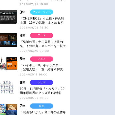
2026/07/21 10:00
3
位
マンガ・ラノベ
『ONE PIECE』イム様・神の騎
士団「19本の武器」まとめ＆元
ネタ
2026/08/06 16:30
4
位
アニメ
『鬼滅の刃』十二鬼月（上弦の
鬼、下弦の鬼）メンバーを一覧で
紹介＆解説（登場鬼の情報まと
2023/06/20 00:00
め）
5
位
アニメ
『ハイキュー!!』キャラクター
（登場人物）一覧・紹介＆解説
2024/03/11 16:00
6
位
グッズ
10月・11月開催『ヘタリア』20
周年原画展のグッズ第1弾情報
2026/08/07 18:00
7
位
映画
『映画ちいかわ』島二郎の正体を