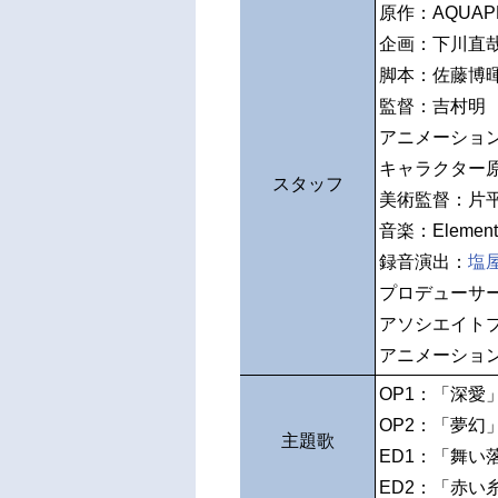
原作：AQUAP
企画：下川直
脚本：佐藤博
監督：吉村明
アニメーショ
キャラクター
スタッフ
美術監督：片
音楽：Elements
録音演出：
塩
プロデューサ
アソシエイト
アニメーショ
OP1：「深愛
OP2：「夢幻
主題歌
ED1：「舞い
ED2：「赤い