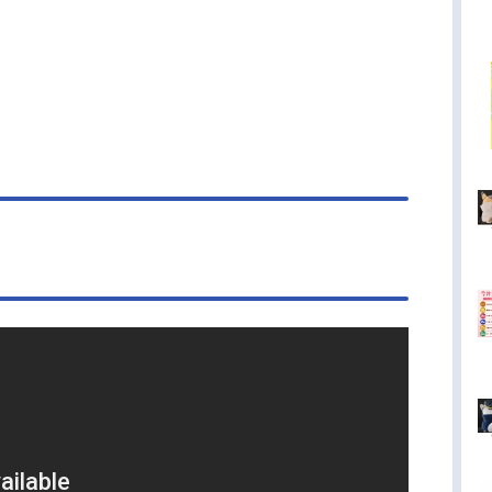
って欲しかった半年間が始まった。作品名WHITE
UM2放送形態TVアニメシリーズWHITEALBUMス
ール2013年10月5日（土）～2013年12月28日
）TOKYOMXほか話数全13話キャスト北原春希：
大宙小木曽雪菜：米澤円冬馬かずさ：生天目仁美
武也：寺島拓篤水沢依緒：中上育実早坂親志：杉
彰小木曽孝宏：梶裕貴冬馬曜子：夏樹リオスタッ
：「WHITEALBUM2 幸せの向こう側」（AQU
LUS）監督：安藤正臣シリーズ構成・脚本：丸戸史
ャラクター原案：なかむらたけしアニメーション
ラクターデザイン・総作画監督：藤本さとるサブ
ラクターデザイン・総作画監督：水上ろんどチー
ィレクター：沼田誠也衣装デザ...