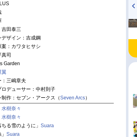
LUS
哉
TVアニメ『戦隊大失格』
ハイキュー!! 烏野高校放送部!
暉
radio 大直会 2nd season
 吉田泰三
ンデザイン：吉成鋼
原案：カワタヒサシ
平真司
 Garden
屋翼
ー：三嶋章夫
プロデューサー：中村則子
ン制作：セブン・アークス（
Seven Arcs
）
」
水樹奈々
」
水樹奈々
落ちる雪のように」
Suara
糸」
Suara