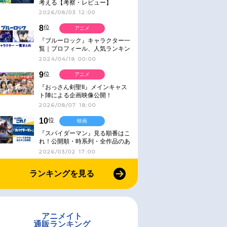
考える【考察・レビュー】
2026/08/03 12:00
8
位
アニメ
『ブルーロック』キャラクター一
覧｜プロフィール、人気ランキン
グ、キャラソン、診断など気にな
2024/04/18 00:00
る情報まとめ
9
位
アニメ
『おっさん剣聖II』メインキャス
ト陣による企画映像公開！
2026/08/07 18:00
10
位
映画
『スパイダーマン』見る順番はこ
れ！公開順・時系列・全作品のあ
らすじをまとめました
2026/03/02 17:00
ランキングを見る
アニメイト
通販ランキング