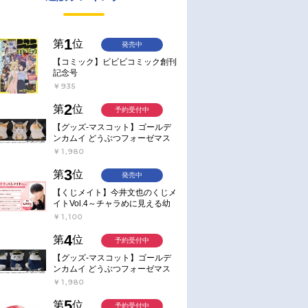
1
第
位
発売中
【コミック】ビビビコミック創刊
記念号
￥935
2
第
位
予約受付中
【グッズ-マスコット】ゴールデ
ンカムイ どうぶつフォーゼマス
コット 4.尾形百之助【再販】
￥1,980
3
第
位
発売中
【くじメイト】今井文也のくじメ
イトVol.4～チャラめに見える幼
馴染、実は一途で独占欲が強いん
￥1,100
です～
4
第
位
予約受付中
【グッズ-マスコット】ゴールデ
ンカムイ どうぶつフォーゼマス
コット 5.月島軍曹【再販】
￥1,980
5
第
位
予約受付中