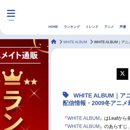
menu
HOME
ランキング
トレンド
アニメ
声優
HOME
ランキング
アニ
animateTimes
WHITE ALBUM
WHITE ALBUM
マンガ・ラノベ
ゲーム・アプリ
音楽
最新記事一覧
アニメ記事一覧
WHITE ALBUM
声優記事一覧
配信情報・2009冬アニ
『
WHITE ALBUM
』はLeafか
『
WHITE ALBUM
』のあらすじ