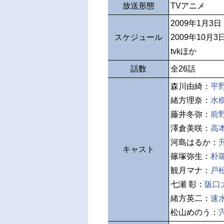
放送形態
TVアニメ
2009年1月3
スケジュール
2009年10月
tvkほか
話数
全26話
森川由綺：
平
緒方理奈：
水
藤井冬弥：
前
澤倉美咲：
高
河島はるか：
キャスト
篠塚弥生：
朴
観月マナ：
戸
七瀬 彰：
阪口
緒方英二：
速
松山めのう：