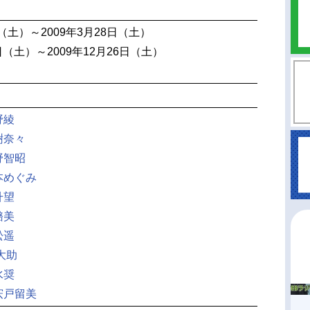
日（土）～2009年3月28日（土）
3日（土）～2009年12月26日（土）
野綾
樹奈々
野智昭
本めぐみ
升望
璐美
松遥
大助
水奨
宍戸留美