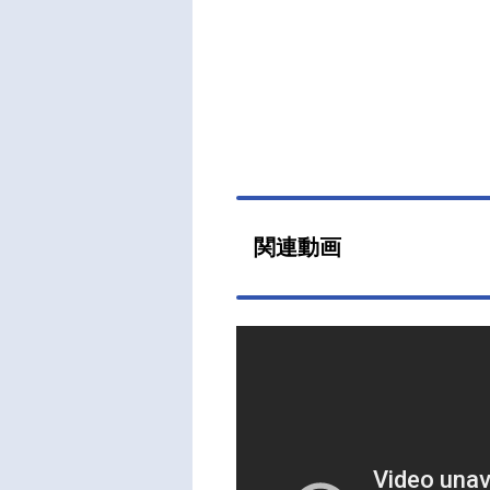
であ
ALB
ケジュ
（土
水島
飯塚
山紀
フ原作
AP
関連動画
明キ
キャ
キャ
フデ