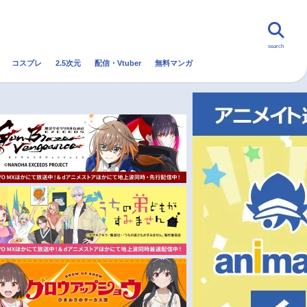
search
コスプレ
2.5次元
配信・Vtuber
無料マンガ
んなの声
グッズ
映画
・Vtuber
トレンド
無料マンガ
秋アニメ
冬アニメ