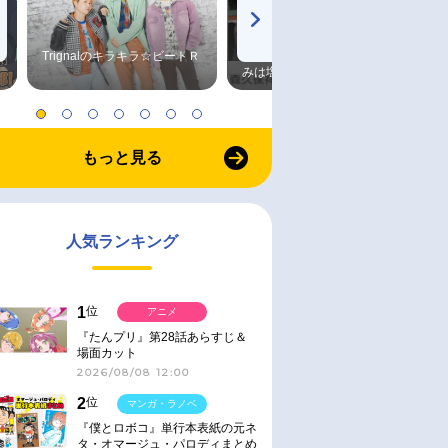
Trignalのキラキラ☆ビートＲ
森久保祥太郎×浪川大輔 つま
みは塩だけ
もっと見る
人気ランキング
1
位
アニメ
『たんプリ』第28話あらすじ＆
場面カット
2026/08/08 12:00
2
位
マンガ・ラノベ
『僕とロボコ』単行本表紙の元ネ
タ・オマージュ・パロディまとめ