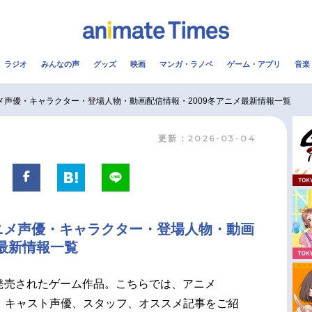
ラジオ
みんなの声
グッズ
映画
マンガ・ラノベ
ゲーム・アプリ
音楽
メ
声優
ラジオ
み
｜アニメ声優・キャラクター・登場人物・動画配信情報・2009冬アニメ最新情報一覧
更新：2026-03-04
コスプレ
2.5次元
配信
アニメ映画一覧
今期アニメ曜日別一覧
実写化映画一覧
春アニメ
｜アニメ声優・キャラクター・登場人物・動画
男性声優/女性声優一覧
夏アニメ
メ最新情報一覧
FOLLOW US
ら発売されたゲーム作品。こちらでは、アニメ
、キャスト声優、スタッフ、オススメ記事をご紹