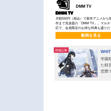
DMM TV
月額550円（税込）で新作アニメから
作まで見放題の「DMM TV」。マル
応で、会員限定のお得な特典も盛りだ
動画を見る
関連記事
WHIT
学園
た軽
窓際
た。
生が
やか
るよ
った
重な