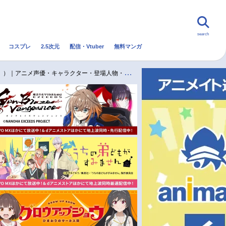
search
コスプレ
2.5次元
配信・Vtuber
無料マンガ
んなの声
グッズ
映画
クター・登場人物・動画配信情報・2013秋アニメ最新情報一覧
・Vtuber
トレンド
無料マンガ
秋アニメ
冬アニメ