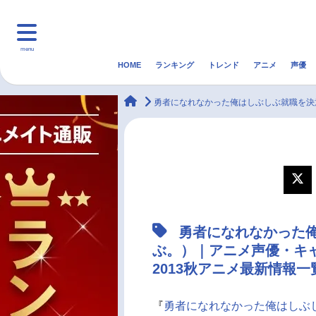
menu
HOME
ランキング
トレンド
アニメ
声優
HOME
ランキング
アニ
animateTimes
勇者になれなかった俺はしぶしぶ就職を決
マンガ・ラノベ
ゲーム・アプリ
音楽
最新記事一覧
アニメ記事一覧
勇者になれなかった
声優記事一覧
ぶ。）｜アニメ声優・キ
2013秋アニメ最新情報一
『
勇者になれなかった俺はしぶ