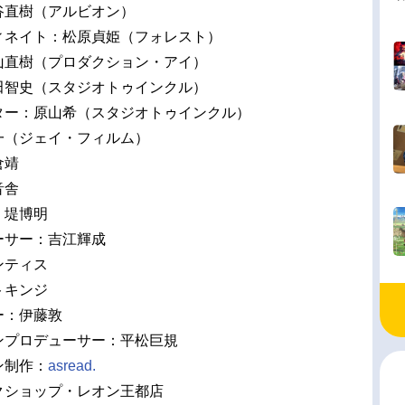
谷直樹（アルビオン）
ィネイト：松原貞姫（フォレスト）
山直樹（プロダクション・アイ）
田智史（スタジオトゥインクル）
ター：原山希（スタジオトゥインクル）
一（ジェイ・フィルム）
倉靖
音舎
堤博明
ーサー：吉江輝成
ンティス
トキンジ
ー：伊藤敦
ンプロデューサー：平松巨規
ン制作：
asread.
クショップ・レオン王都店