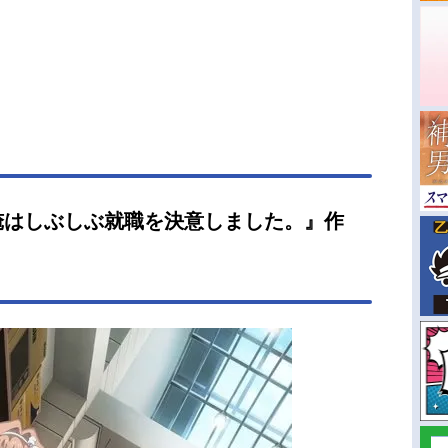
俺はしぶしぶ就職を決意しました。』作