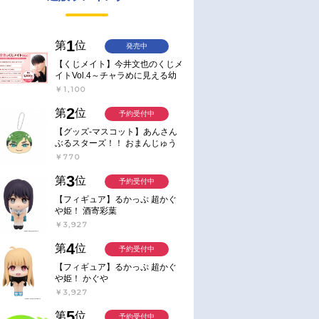
1
第
位
発売中
【くじメイト】今井文也のくじメ
イトVol.4～チャラめに見える幼
馴染、実は一途で独占欲が強いん
￥1,100
です～
2
第
位
予約受付中
【グッズ-マスコット】あんさん
ぶるスターズ！！ おまんじゅう
にぎにぎマスコット ねくすと2
￥770
Hbox
3
第
位
予約受付中
【フィギュア】るかっぷ 超かぐ
や姫！ 酒寄彩葉
￥3,927
4
第
位
予約受付中
【フィギュア】るかっぷ 超かぐ
や姫！ かぐや
￥3,927
5
第
位
予約受付中