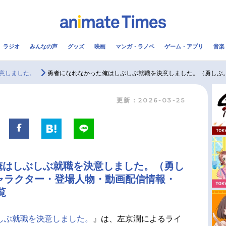
ラジオ
みんなの声
グッズ
映画
マンガ・ラノベ
ゲーム・アプリ
音楽
メ
声優
ラジオ
み
意しました。
勇者になれなかった俺はしぶしぶ就職を決意しました。（勇しぶ。）｜アニメ声優・キャラ
更新：2026-03-25
コスプレ
2.5次元
配信
アニメ映画一覧
今期アニメ曜日別一覧
実写化映画一覧
春アニメ
俺はしぶしぶ就職を決意しました。（勇し
男性声優/女性声優一覧
夏アニメ
ャラクター・登場人物・動画配信情報・
覧
FOLLOW US
しぶ就職を決意しました。
』は、左京潤によるライ