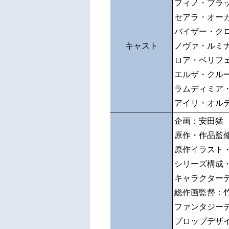
フィノ・ブラ
セアラ・オー
バイザー・ク
キャスト
ノヴァ・ルミ
ロア・ベリフ
エルザ・クル
ラムディミア
アイリ・オル
企画：安田猛
原作・作品監
原作イラスト
シリーズ構成
キャラクター
総作画監督：
ファンタジー
プロップデザ