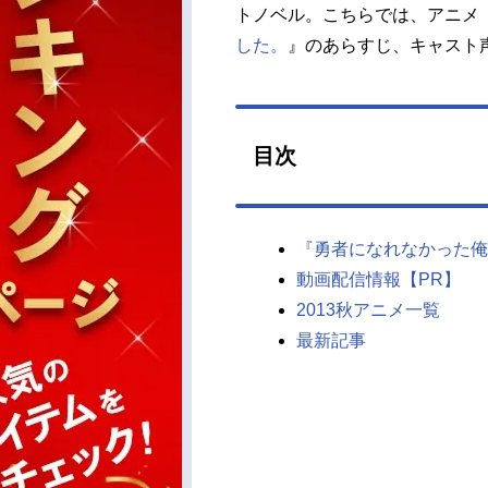
トノベル。こちらでは、アニメ
した。
』のあらすじ、キャスト
目次
『勇者になれなかった俺
動画配信情報【PR】
2013秋アニメ一覧
最新記事