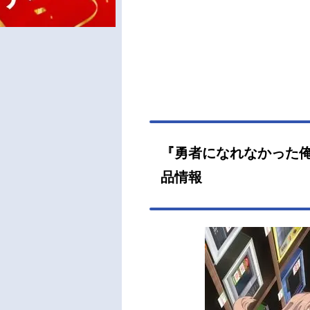
『勇者になれなかった
品情報