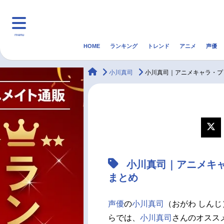
menu
HOME
ランキング
トレンド
アニメ
声優
HOME
ランキング
アニ
animateTimes
小川真司
小川真司｜アニメキャラ・プ
マンガ・ラノベ
ゲーム・アプリ
音楽
最新記事一覧
アニメ記事一覧
小川真司｜アニメキ
声優記事一覧
まとめ
声優
の
小川真司
（おがわ しんじ
らでは、
小川真司
さんのオスス