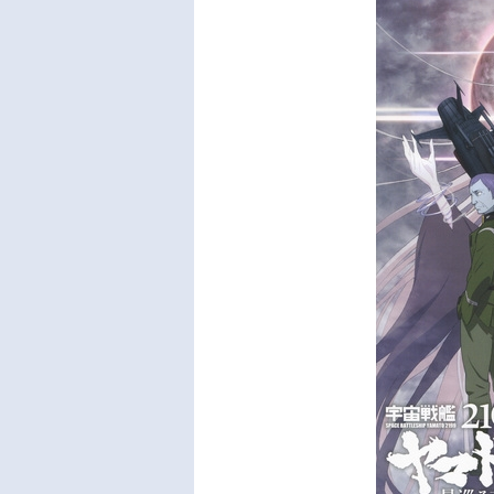
み：
沢啓
西村
也ス
田明
典キ
ン：
谷幸
ズ製
の君
ーン～
E」KI