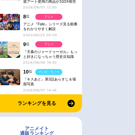
規アート使用の商品が10/24発売
2026/08/07 12:50
8
位
アニメ
アニメ『Fate』シリーズ見る順番
をわかりやすく解説
2024/05/23 00:00
9
位
アニメ
『天幕のジャードゥーガル』もっ
と好きになっちゃう歴史豆知識
2026/08/06 18:30
10
位
マンガ・ラノベ
『キスあと』第3話あらすじ＆場
面写真
2026/08/07 14:45
ランキングを見る
アニメイト
通販ランキング