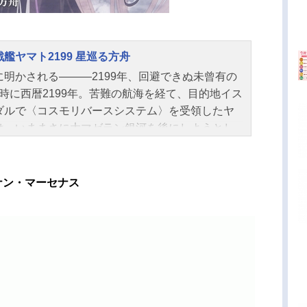
艦ヤマト2199 星巡る方舟
に明かされる―――2199年、回避できぬ未曾有の
!!時に西暦2199年。苦難の航海を経て、目的地イス
ダルで〈コスモリバースシステム〉を受領したヤ
は、いままさに大マゼラン銀河を後にしようとし
た。だが突如、大マゼラン外縁部で謎の機動部隊
遇する。彼らこそは蛮勇で宇宙にその名を轟かす
民族〈ガトランティス〉。指揮官はグタバ遠征軍
ナン・マーセナス
督「雷鳴のゴラン・ダガーム」を名乗り、艦の引
しを要求してきた。戦闘を避け地球へ急ぎたいヤ
に、突如空間を跳躍し紅蓮の炎が襲い来る。それ
ガームが放ったガトランティスの誇る最新兵器
焔直撃砲〉の光芒だった。間一髪、ワープでダガ
の追撃を振り切ったものの、薄鈍色（うすにびい
の異空間へと迷い込んでしまうヤマト。ヤマトは