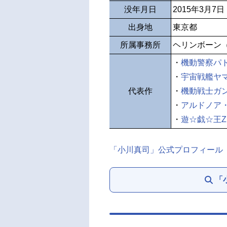
没年月日
2015年3月7日
出身地
東京都
所属事務所
ヘリンボーン
・
機動警察パ
・
宇宙戦艦ヤマ
代表作
・
機動戦士ガ
・
アルドノア
・
遊☆戯☆王Z
「小川真司」公式プロフィール
「