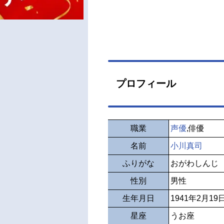
プロフィール
職業
声優
,俳優
名前
小川真司
ふりがな
おがわしんじ
性別
男性
生年月日
1941年2月19
星座
うお座