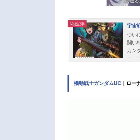
関連記事
宇宙戦
つい
闘い
カン
マト
てい
と遭
戦闘
機動戦士ガンダムUC
｜ロー
大都
き渡
マト
はダ
〈火
ーム
ろ）