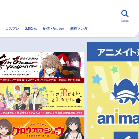
search
コスプレ
2.5次元
配信・Vtuber
無料マンガ
んなの声
グッズ
映画
・Vtuber
トレンド
無料マンガ
秋アニメ
冬アニメ