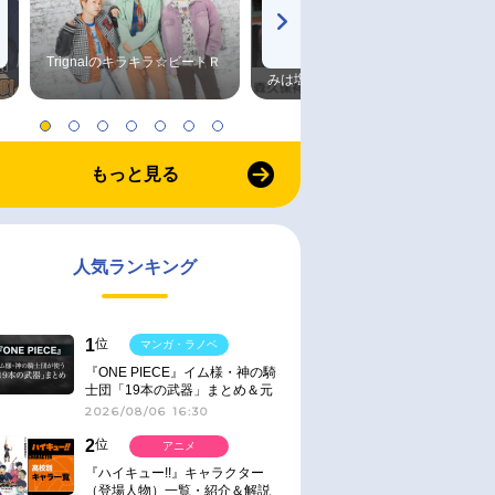
Trignalのキラキラ☆ビートＲ
森久保祥太郎×浪川大輔 つま
みは塩だけ
もっと見る
人気ランキング
1
位
マンガ・ラノベ
『ONE PIECE』イム様・神の騎
士団「19本の武器」まとめ＆元
ネタ
2026/08/06 16:30
2
位
アニメ
『ハイキュー!!』キャラクター
（登場人物）一覧・紹介＆解説