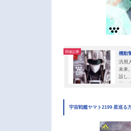
関連記事
機動
汎用
未来
設し
日、
に行
警察
年10
宇宙戦艦ヤマト2199 星巡る
ほか
馬：
後藤