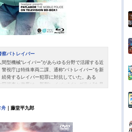
警察パトレイバー
人間型機械“レイバー”があらゆる分野で活躍する近
。警視庁は特殊車両二課、通称“パトレイバー”を新
、続発するレイバー犯罪に対抗していた。ある
太田巡査と遊馬は、新型レイバー“イングラム”を見
く途中、若い婦警、泉野明に出会う。作品名機動
パトレイバー放送形態TVアニメスケジュール1989
月11日（水）～1990年9月26日（水）日本テレビ
方舟
｜藤堂平九郎
話数全47話キャスト泉野明：冨永みーな篠原遊
古川登志夫太田功：池水通洋進士幹泰：二又一成
喜一：大林隆介南雲しのぶ：榊原良子山崎ひろ