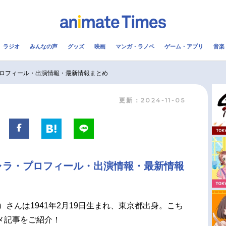
ラジオ
みんなの声
グッズ
映画
マンガ・ラノベ
ゲーム・アプリ
音楽
メ
声優
ラジオ
み
ロフィール・出演情報・最新情報まとめ
更新：2024-11-05
コスプレ
2.5次元
配信
アニメ映画一覧
今期アニメ曜日別一覧
実写化映画一覧
春アニメ
ャラ・プロフィール・出演情報・最新情報
男性声優/女性声優一覧
夏アニメ
FOLLOW US
）さんは1941年2月19日生まれ、東京都出身。こち
メ記事をご紹介！