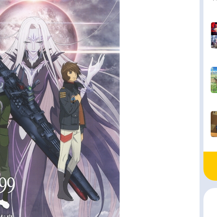
郷里大輔香貫花クランシー：井上瑤熊耳武緒：横
子シバシゲオ：千葉繁榊清太郎：阪脩松井刑事：
知道バド：合野琢真内海：鈴置洋孝黒崎：土師孝
タッフ原作：ヘッドギア 伊藤和典 出渕裕 高
美 ゆうきまさみ 押井守シリーズ構成：伊藤和
ャラクターデザイン：高田明美メカニックデザイ
出渕裕ゲストメカ・デザイン：佐山善則美術：渋
弘音楽：川井憲次監督：吉永尚之制作：サンライ
作：バンダイ 東北新社主題歌OP1：「そのまま
でいて」仁藤優子OP2：「コンディション・グリ
緊急発進～」笠原弘子ED1：「MIDNIGHTBLU
SSMEQUICKED2：...