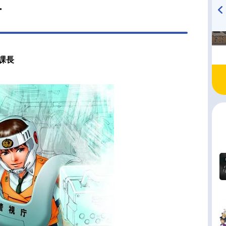
ー
TVアニメ『戦隊大失格』
ハイキュー!! 烏野高校放送部!
radio 大直会 2nd season
課長