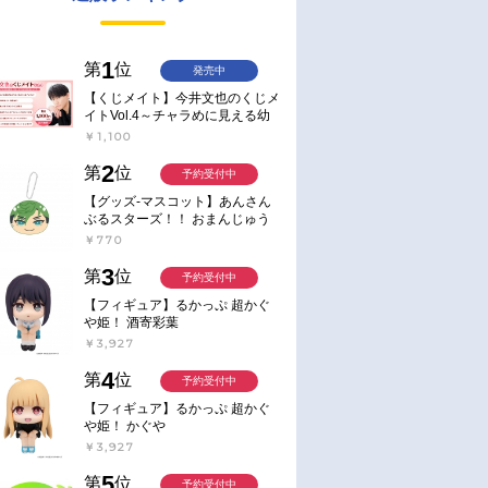
1
第
位
発売中
【くじメイト】今井文也のくじメ
イトVol.4～チャラめに見える幼
馴染、実は一途で独占欲が強いん
￥1,100
です～
2
第
位
予約受付中
【グッズ-マスコット】あんさん
ぶるスターズ！！ おまんじゅう
にぎにぎマスコット ねくすと2
￥770
Hbox
3
第
位
予約受付中
【フィギュア】るかっぷ 超かぐ
や姫！ 酒寄彩葉
￥3,927
4
第
位
予約受付中
【フィギュア】るかっぷ 超かぐ
や姫！ かぐや
￥3,927
5
第
位
予約受付中