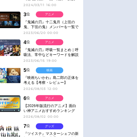
2024/03/11 16:00
3
位
アニメ
『鬼滅の刃』十二鬼月（上弦の
鬼、下弦の鬼）メンバーを一覧で
紹介＆解説（登場鬼の情報まと
2023/06/20 00:00
め）
4
位
アニメ
『鬼滅の刃』呼吸一覧まとめ｜呼
吸法、常中などキーワードを解説
2023/06/15 19:00
5
位
映画
『映画ちいかわ』島二郎の正体を
考える【考察・レビュー】
2026/08/03 12:00
6
位
アニメ
【2026年版流行のアニメ】面白
い神アニメおすすめランキング
【名作・話題作】｜ジャンル別人
2026/08/02 00:00
気作品をピックアップ
7
位
グッズ
『ツイステ』マスターシェフの新