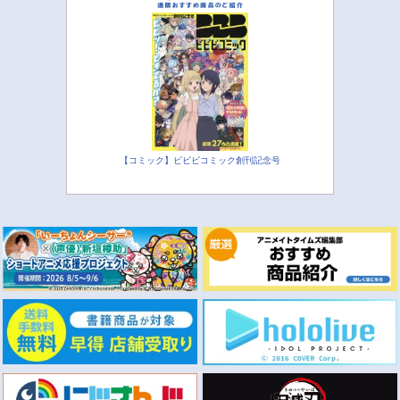
【コミック】ビビビコミック創刊記念号