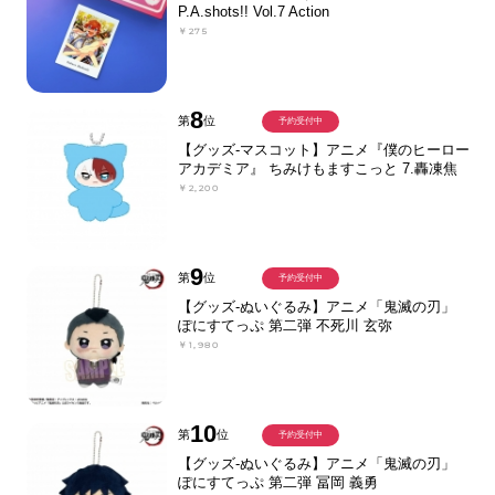
P.A.shots!! Vol.7 Action
￥275
8
第
位
予約受付中
【グッズ-マスコット】アニメ『僕のヒーロー
アカデミア』 ちみけもますこっと 7.轟凍焦
￥2,200
9
第
位
予約受付中
【グッズ-ぬいぐるみ】アニメ「鬼滅の刃」
ぽにすてっぷ 第二弾 不死川 玄弥
￥1,980
10
第
位
予約受付中
【グッズ-ぬいぐるみ】アニメ「鬼滅の刃」
ぽにすてっぷ 第二弾 冨岡 義勇