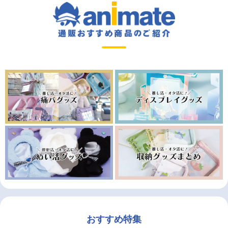
おすすめ特集