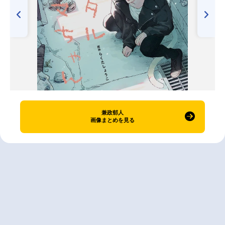
兼政郁人
画像まとめを見る