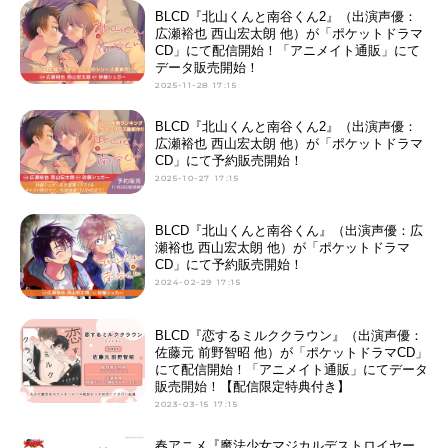
BLCD『北山くんと南谷くん2』（出演声優：
広瀬裕也 西山宏太朗 他）が「ポケットドラマ
CD」にて配信開始！「アニメイト通販」にて
データ販売開始！
2025-11-28 17:15
BLCD『北山くんと南谷くん2』（出演声優：
広瀬裕也 西山宏太朗 他）が「ポケットドラマ
CD」にて予約販売開始！
2025-10-27 17:15
BLCD『北山くんと南谷くん』（出演声優：広
瀬裕也 西山宏太朗 他）が「ポケットドラマ
CD」にて予約販売開始！
2024-02-29 17:15
BLCD『恋するミルククラウン』（出演声優：
佐藤元 前野智昭 他）が「ポケットドラマCD」
にて配信開始！「アニメイト通販」にてデータ
販売開始！【配信限定特典付き】
2023-03-15 17:15
春アニメ『魔法少女マジカルデストロイヤー