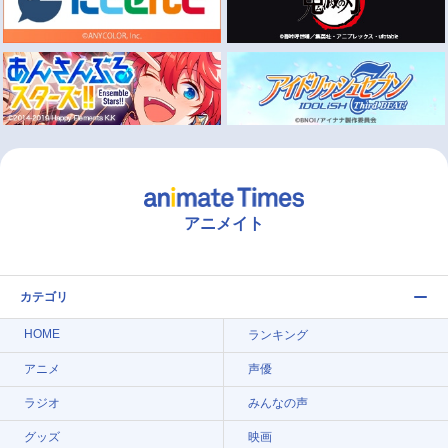
アニメイト
カテゴリ
HOME
ランキング
アニメ
声優
ラジオ
みんなの声
グッズ
映画