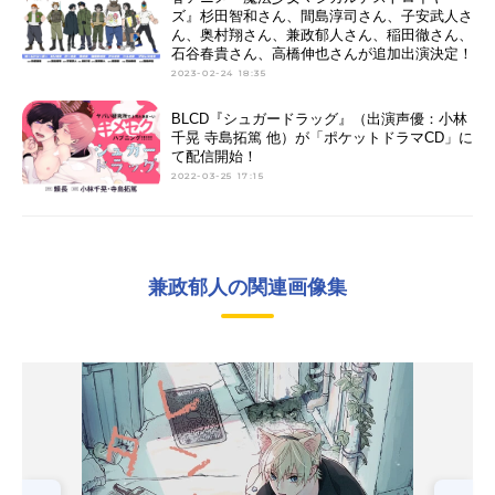
ズ』杉田智和さん、間島淳司さん、⼦安武⼈さ
ん、奥村翔さん、兼政郁⼈さん、稲⽥徹さん、
⽯⾕春貴さん、⾼橋伸也さんが追加出演決定！
2023-02-24 18:35
BLCD『シュガードラッグ』（出演声優：小林
千晃 寺島拓篤 他）が「ポケットドラマCD」に
て配信開始！
2022-03-25 17:15
兼政郁人の関連画像集