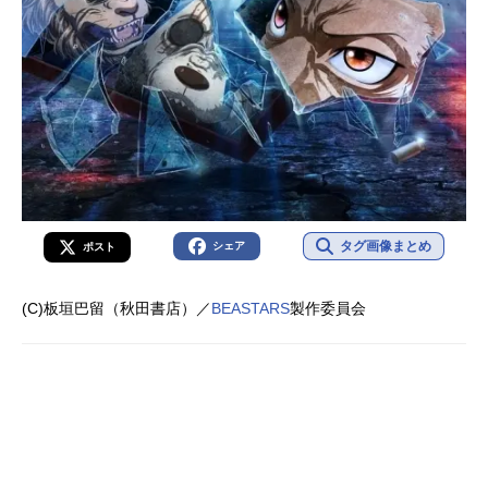
タグ画像まとめ
シェア
ポスト
(C)板垣巴留（秋田書店）／
BEASTARS
製作委員会