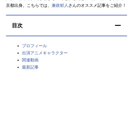
京都出身。こちらでは、
兼政郁人
さんのオススメ記事をご紹介！
アニメ映画一覧
実写化映画一覧
今期アニメ曜日別一覧
目次
春アニメ
夏アニメ
プロフィール
秋アニメ
冬アニメ
出演アニメキャラクター
関連動画
男性声優/女性声優一覧
最新記事
FOLLOW US