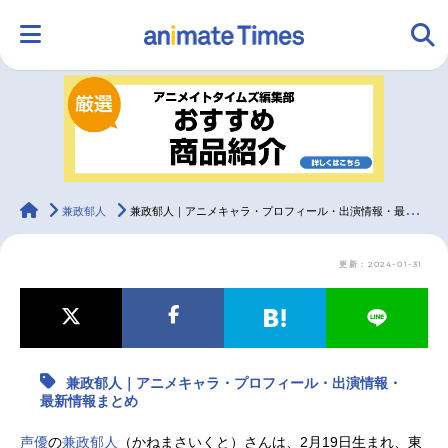
HOME
ランキング
アニメ
声優
ラジオ
みんなの声
グッズ
映画
animateTimes
兼政郁人
兼政郁人｜アニメキャラ・プロフィール・出演情報・最新情報まとめ
更新：2024-01-31
マンガ・ラノベ
ゲーム・アプリ
音楽
コスプレ
2.5次元
配信・Vtuber
トレンド
無料マンガ
兼政郁人｜アニメキャラ・プロフィール・出演情報・
最新記事一覧
最新情報まとめ
アニメ記事一覧
声優記事一覧
声優
の
兼政郁人
（かねまさいくと）さんは、2月19日生まれ、東